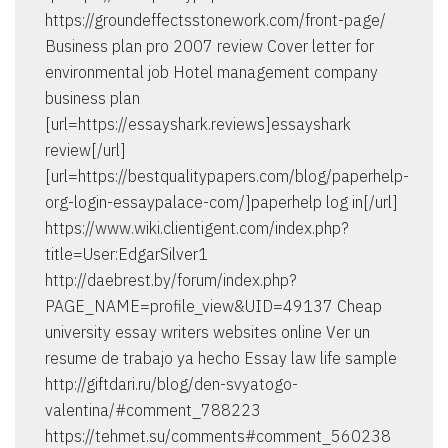
https://groundeffectsstonework.com/front-page/
Business plan pro 2007 review Cover letter for
environmental job Hotel management company
business plan
[url=https://essayshark.reviews]essayshark
review[/url]
[url=https://bestqualitypapers.com/blog/paperhelp-
org-login-essaypalace-com/]paperhelp log in[/url]
https://www.wiki.clientigent.com/index.php?
title=User:EdgarSilver1
http://daebrest.by/forum/index.php?
PAGE_NAME=profile_view&UID=49137 Cheap
university essay writers websites online Ver un
resume de trabajo ya hecho Essay law life sample
http://giftdari.ru/blog/den-svyatogo-
valentina/#comment_788223
https://tehmet.su/comments#comment_560238