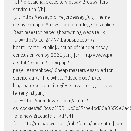
[b]Professional expository essay ghostwriters
service usa [/b]
[url=https://essaypro.me]proessay[/url] Theme
essay example Analysis proofreading sites online
Best research paper ghostwriting website uk
[url=http://xiao-244741.appspot.com/?
board_name=Public]A sound of thunder essay
conclusion vdmpy 2021[/url] [url=http://www.pen-
als-lotgenoot.nl/index.php?
page=gastenboek/]Cheap masters essay editor
service au[/url] [url=http://dobo.o.oo7.jp/cgi-
bin/board/boardmain.cgi]Reservation agent cover
letter yfhll[/url]
[url=https://orenflowers.com/a.html?
cs_cookies%5Bcsid%5D=6c3c37fbe4bd80a3659e2a45
for a new graduate sftkt[/url]
[url=http://mafiaowns.com/mfs/forum/index.html]Top