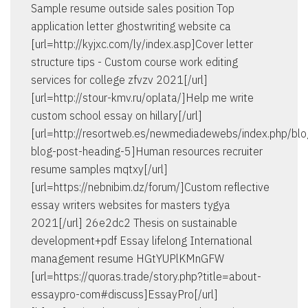
Sample resume outside sales position Top
application letter ghostwriting website ca
[url=http://kyjxc.com/ly/index.asp]Cover letter
structure tips - Custom course work editing
services for college zfvzv 2021[/url]
[url=http://stour-kmv.ru/oplata/]Help me write
custom school essay on hillary[/url]
[url=http://resortweb.es/newmediadewebs/index.php/bl
blog-post-heading-5]Human resources recruiter
resume samples mqtxy[/url]
[url=https://nebnibim.dz/forum/]Custom reflective
essay writers websites for masters tygya
2021[/url] 26e2dc2 Thesis on sustainable
development+pdf Essay lifelong International
management resume HGtYUPlKMnGFW
[url=https://quoras.trade/story.php?title=about-
essaypro-com#discuss]EssayPro[/url]