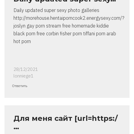
Daily updated super sexy photo galleries
http://morehouse.hentaiporncook2.energysexy.com/?
joslyn gay porn stream free homemade kiddie
black porn free corbin fisher porn tiffani porn arab
hot porn
28/12/2021
lonniege1
Ответить
Для меня сайт [url=https:/
…