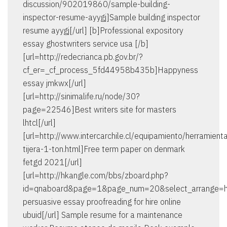
discussion/902019860/sample-building-
inspector-resume-ayygj]Sample building inspector
resume ayygj[/url] [b]Professional expository
essay ghostwriters service usa [/b]
[url=http://redecrianca.pb.gov.br/?
cf_er=_cf_process_5fd44958b435b]Happyness
essay jmkwx[/url]
[url=http://sinimalife.ru/node/30?
page=22546]Best writers site for masters
lhtcl[/url]
[url=http://www.intercarchile.cl/equipamiento/herramient
tijera-1-ton.html]Free term paper on denmark
fetgd 2021[/url]
[url=http://hkangle.com/bbs/zboard.php?
id=qnaboard&page=1&page_num=20&select_arrange
persuasive essay proofreading for hire online
ubuid[/url] Sample resume for a maintenance