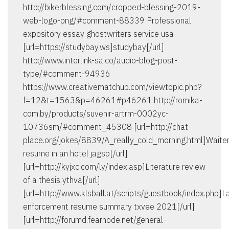
http://bikerblessing.com/cropped-blessing-2019-
web-logo-png/#comment-88339 Professional
expository essay ghostwriters service usa
[url=https://studybay.ws]studybay[/url]
http://www.interlink-sa.co/audio-blog-post-
type/#comment-94936
https://www.creativematchup.com/viewtopic.php?
f=12&t=1563&p=46261#p46261 http://romika-
com.by/products/suvenir-artrm-0002yc-
10736sm/#comment_45308 [url=http://chat-
place.org/jokes/8839/A_really_cold_morning.html]Waite
resume in an hotel jagsp[/url]
[url=http://kyjxc.com/ly/index.asp]Literature review
of a thesis ythva[/url]
[url=http://www.klsball.at/scripts/guestbook/index.php]
enforcement resume summary txvee 2021[/url]
[url=http://forumd.fearnode.net/general-