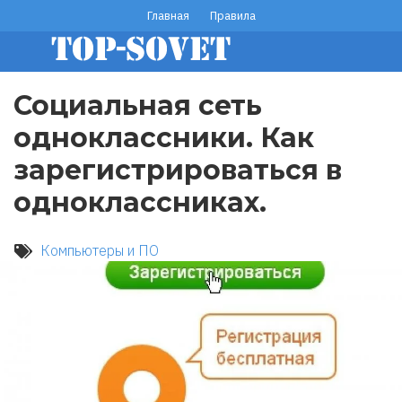
Перейти
Главная
Правила
footer
к
основному
menu
содержанию
Социальная сеть
одноклассники. Как
зарегистрироваться в
одноклассниках.
Компьютеры и ПО