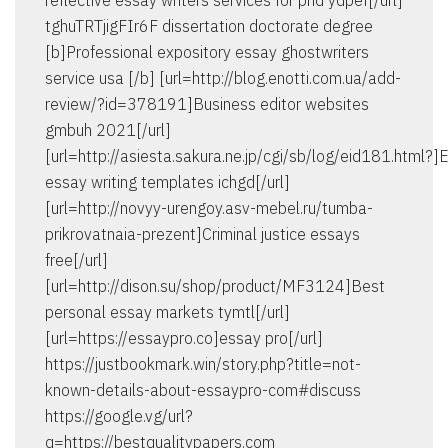
reflective essay writers services for phd ydpef[/url]
tghuTRTjigFIr6F dissertation doctorate degree
[b]Professional expository essay ghostwriters
service usa [/b] [url=http://blog.enotti.com.ua/add-
review/?id=378191]Business editor websites
gmbuh 2021[/url]
[url=http://asiesta.sakura.ne.jp/cgi/sb/log/eid181.html?]E
essay writing templates ichgd[/url]
[url=http://novyy-urengoy.asv-mebel.ru/tumba-
prikrovatnaia-prezent]Criminal justice essays
free[/url]
[url=http://dison.su/shop/product/MF3124]Best
personal essay markets tymtl[/url]
[url=https://essaypro.co]essay pro[/url]
https://justbookmark.win/story.php?title=not-
known-details-about-essaypro-com#discuss
https://google.vg/url?
q=https://bestqualitypapers.com