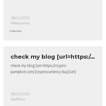
28/12/2021
Willieprema
Ответить
check my blog [url=https:/…
check my blog [url=https://crypto-
pumpbot.com/]cryptocurrency buy[/url]
28/12/2021
Garthtow