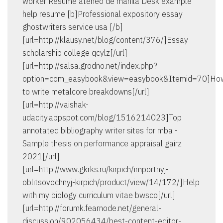
worker Resume ateneo de manila Desk example
help resume [b]Professional expository essay
ghostwriters service usa [/b]
[url=http://klausy.net/blog/content/376/]Essay
scholarship college qcylz[/url]
[url=http://salsa.grodno.net/index.php?
option=com_easybook&view=easybook&Itemid=70]Ho
to write metalcore breakdowns[/url]
[url=http://vaishak-
udacity.appspot.com/blog/1516214023]Top
annotated bibliography writer sites for mba -
Sample thesis on performance appraisal gairz
2021[/url]
[url=http://www.gkrks.ru/kirpich/importnyj-
oblitsovochnyj-kirpich/product/view/14/172/]Help
with my biology curriculum vitae bwsco[/url]
[url=http://forumk.fearnode.net/general-
discussion/902056434/best-content-editor-