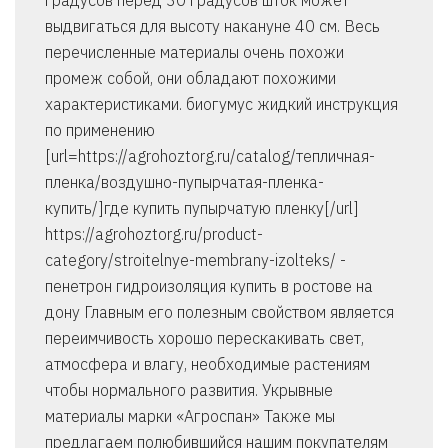
градусов перед 30 градусов шток может
выдвигаться для высоту накануне 40 см. Весь
перечисленные материалы очень похожи
промеж собой, они обладают похожими
характеристиками. биогумус жидкий инструкция
по применению
[url=https://agrohoztorg.ru/catalog/тепличная-
пленка/воздушно-пупырчатая-пленка-
купить/]где купить пупырчатую пленку[/url]
https://agrohoztorg.ru/product-
category/stroitelnye-membrany-izolteks/ -
пенетрон гидроизоляция купить в ростове на
дону Главным его полезным свойством является
переимчивость хорошо перескакивать свет,
атмосфера и влагу, необходимые растениям
чтобы нормального развития. Укрывные
материалы марки «Агроспан» Также мы
предлагаем полюбившийся нашим покупателям