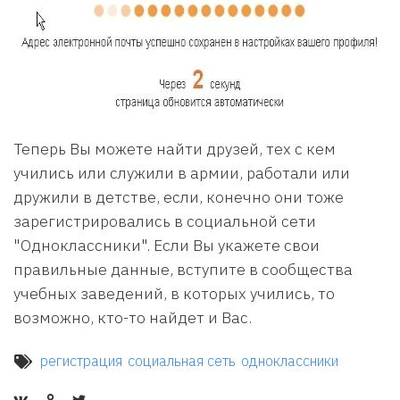
Теперь Вы можете найти друзей, тех с кем
учились или служили в армии, работали или
дружили в детстве, если, конечно они тоже
зарегистрировались в социальной сети
"Одноклассники". Если Вы укажете свои
правильные данные, вступите в сообщества
учебных заведений, в которых учились, то
возможно, кто-то найдет и Вас.
регистрация
социальная сеть
одноклассники