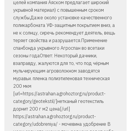
целей компания Аяском предлагает широкий
укрывной материал) с повышенным сроком
службы.Даже около установке качественного
поликарбоната УФ-защитным покрытием вниз, а
не к солнцу, сиречь рекомендует деятель, вещь
теряет свойства и разрушается.Применение
спанбонда укрывного Агроспан во всетаки
сезоны годаОтвет: Некоторый дачники,
взаправду, жалуются для то, что под чёрным
мульчирующим агроволокном заводятся
муравьи. пленка полиэтиленовая техническая
200 мкм
[url=https://astrahan.agrohoztorg.ru/product-
category/geotekstil/]нетканый геотекстиль
дорнит 200 г м2 цена[/url]
https://astrahan.agrohoztorg.ru/product-
category/udobreniya/ - мочевина удобрение В