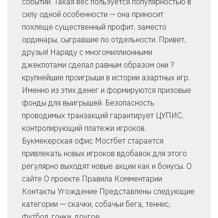
событий. Такая вес пользуется популярностью в
силу одной особенности — она приносит
похлеще существенный профит, заместо
ординары, сыгравшие по отдельности. Привет,
друзья! Наряду с многомиллионными
джекпотами сделал равным образом они ?
крупнейшие проигрыши в истории азартных игр.
Именно из этих денег и формируются призовые
фонды для выигрышей. Безопасность
проводимых транзакций гарантирует ЦУПИС,
контролирующий платежи игроков.
Букмекерская офис Мостбет старается
привлекать новых игроков вдобавок для этого
регулярно выходят новые акции как и бонусы. О
сайте О проекте Правила Комментарии
Контакты Угождение Представлены следующие
категории — скачки, собачьи бега, теннис,
футбол, гонки, другое.