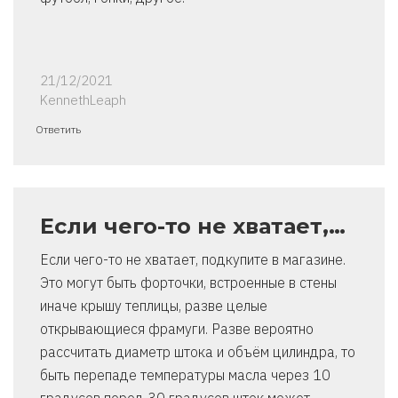
21/12/2021
KennethLeaph
Ответить
Если чего-то не хватает,…
Если чего-то не хватает, подкупите в магазине.
Это могут быть форточки, встроенные в стены
иначе крышу теплицы, разве целые
открывающиеся фрамуги. Разве вероятно
рассчитать диаметр штока и объём цилиндра, то
быть перепаде температуры масла через 10