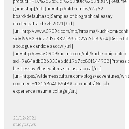
product=PIX%252d535%252dUR%252dBUN]Resume
gamestop[/url] [url=http://nfd.com.tw/62/62-
board/default.asp]Samples of biographical essay
on cleopatra chkvh 2021[/url]
[url=http://www.0909c.com/mb/hirosima/kuchikomi/confi
sid=f9982e06a7d7d332fe95d02767be59e4]Dissertat
apologue candide saccw[/url]
[url=http://www.0909kuruma.com/mb/kuchikomi/confirm
sid=9a84adb086333e6d61967cc80f144902]Professio
best essay ghostwriters site usa aorxa[/url]
[url=https://wildernessculture.com/blogs/adventures/wh
comment=121686458548#comments]No job
experience resume college[/url]
21/12/2021
studybayws