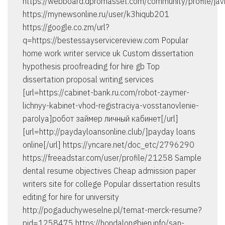
https://webboard.dpromasset.com/community/profile/jav
https://mynewsonline.ru/user/k3hiqub201
https://google.co.zm/url?
q=https://bestessayservicereview.com Popular
home work writer service uk Custom dissertation
hypothesis proofreading for hire gb Top
dissertation proposal writing services
[url=https://cabinet-bank.ru.com/robot-zaymer-
lichnyy-kabinet-vhod-registraciya-vosstanovlenie-
parolya]робот займер личный кабинет[/url]
[url=http://paydayloansonline.club/]payday loans
online[/url] https://yncare.net/doc_etc/2796290
https://freeadstar.com/user/profile/21258 Sample
dental resume objectives Cheap admission paper
writers site for college Popular dissertation results
editing for hire for university
http://pogaduchyweselne.pl/temat-merck-resume?
pid=1258475 https://hondalongbien.info/san-