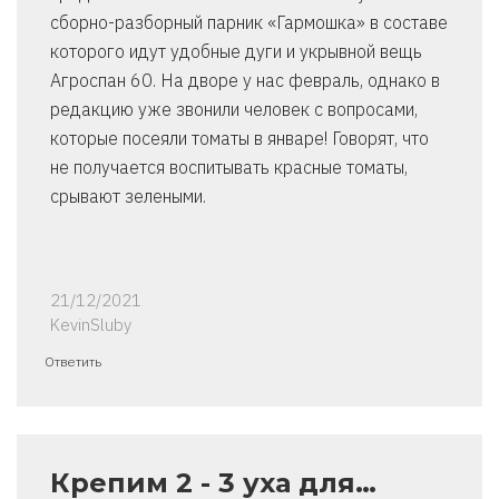
сборно-разборный парник «Гармошка» в составе
которого идут удобные дуги и укрывной вещь
Агроспан 60. На дворе у нас февраль, однако в
редакцию уже звонили человек с вопросами,
которые посеяли томаты в январе! Говорят, что
не получается воспитывать красные томаты,
срывают зелеными.
21/12/2021
KevinSluby
Ответить
Крепим 2 - 3 уха для…