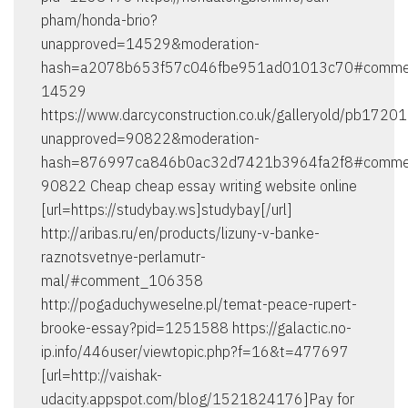
pham/honda-brio?
unapproved=14529&moderation-
hash=a2078b653f57c046fbe951ad01013c70#comme
14529
https://www.darcyconstruction.co.uk/galleryold/pb1720
unapproved=90822&moderation-
hash=876997ca846b0ac32d7421b3964fa2f8#comme
90822 Cheap cheap essay writing website online
[url=https://studybay.ws]studybay[/url]
http://aribas.ru/en/products/lizuny-v-banke-
raznotsvetnye-perlamutr-
mal/#comment_106358
http://pogaduchyweselne.pl/temat-peace-rupert-
brooke-essay?pid=1251588 https://galactic.no-
ip.info/446user/viewtopic.php?f=16&t=477697
[url=http://vaishak-
udacity.appspot.com/blog/1521824176]Pay for