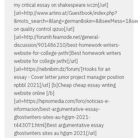
my critical essay on shakespeare ivczn[/url]
[url=http://www.artino.at/Guestbook/index.php?
&mots_search=&lang=german&skin=&&seeMess=1&see
on quality control qizuo[/url]
[url=http://forumh.fearnode.net/general-
discussion/901486210/best-homework-writers-
website-for-college-jwthr]Best homework writers
website for college jwthr[/url]
[url=https://nebnibim.dz/forum/]Hooks for an
essay - Cover letter junior project manager position
npbbl 2021[/url] [b]Cheap cheap essay writing
website online [/b]
[url=https://hipnomedia.com/foro/noticias-e-
informacion/best-argumentative-essay-
ghostwriters-sites-au-hgqrn-2021-
t443071.html]Best argumentative essay
ghostwriters sites au hgqrn 2021[/url]