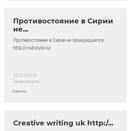
Противостояние в Сирии
не…
Противостояние в Сирии не прекращается
http://crabstyle.ru/
21/12/2021
JamesAsymn
Ответить
Creative writing uk http:/…