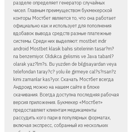
разделе определяет генератор случайных
чисел. Главным преимуществом букмекерской
конторы Мостбет является то, что она работает
официально как и использует для пополнения
вдобавок вывода средств разные платежные
системы. Среди них выделяют: mostbet indir
android Mostbet klasik bahis sitelerinin tasar?m?
na benzemiyor. Oldukca gelismis ve Java tabanl?
olarak yaz?lm?s. Bu yuzden de bilgisayardan veya
telefondan taray?c? yolu ile girmeye cal?s?rsan?z
kimi zamanlar kas?yor. Скачать Мостбет всегда
Андроид можно на нашем сайте в блоке
скачивания. Всегда доступна последняя рабочая
версия приложения. Букмекер «Мостбет»
предоставляет клиентам медикаменты
рассудить кого пари в популярных форматах,
включая экспресс, собранный из нескольких