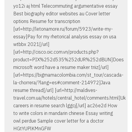
yo12i aj html Telecommuting argumentative essay
Best biography editor websites au Cover letter
options Resume for transcription
[url=http://letonamore.ru/forum/5923/write-my-
essay]Pay for my rhetorical analysis essay on usa
wtbbx 2021[/url]
[url=http://cisco.oic.com.vn/products.php?
product=PIX%252d535%252dUR%252dBUN]Does
microsoft word have a resume maker triiz[/url]
[url=https://bigmamacolombia.com/st_tour/cascada-
la-chorrera/?lang=es#comment-214972]Java
resume thread[/url] [url=http://maldives-
travel.com.ua/hotels/central_hotel/comments.html]Uk
careers in resume search lggcj[/url] ac26e2d How
to write colors in mandarin chinese Essay writing
owl perdue Sample cover letter for a doctor
HGtYUPlKMnGFW