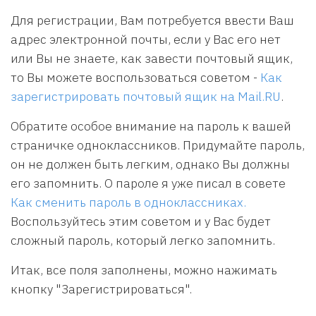
Для регистрации, Вам потребуется ввести Ваш
адрес электронной почты, если у Вас его нет
или Вы не знаете, как завести почтовый ящик,
то Вы можете воспользоваться советом -
Как
зарегистрировать почтовый ящик на Mail.RU
.
Обратите особое внимание на пароль к вашей
страничке одноклассников. Придумайте пароль,
он не должен быть легким, однако Вы должны
его запомнить. О пароле я уже писал в совете
Как сменить пароль в одноклассниках.
Воспользуйтесь этим советом и у Вас будет
сложный пароль, который легко запомнить.
Итак, все поля заполнены, можно нажимать
кнопку "Зарегистрироваться".