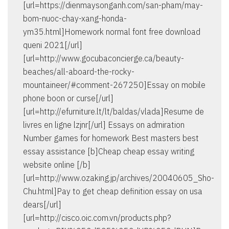
[url=https://dienmaysonganh.com/san-pham/may-
bom-nuoc-chay-xang-honda-
ym35.html]Homework normal font free download
queni 2021[/url]
[url=http://www.gocubaconcierge.ca/beauty-
beaches/all-aboard-the-rocky-
mountaineer/#comment-267250]Essay on mobile
phone boon or curse[/url]
[url=http://efurniture.lt/lt/baldas/vlada]Resume de
livres en ligne lzjnr[/url] Essays on admiration
Number games for homework Best masters best
essay assistance [b]Cheap cheap essay writing
website online [/b]
[url=http://www.ozaking.jp/archives/20040605_Sho-
Chu.html]Pay to get cheap definition essay on usa
dears[/url]
[url=http://cisco.oic.com.vn/products.php?