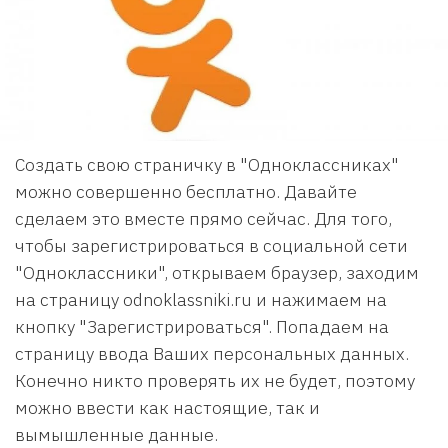
Создать свою страничку в "Одноклассниках"
можно совершенно бесплатно. Давайте
сделаем это вместе прямо сейчас. Для того,
чтобы зарегистрироваться в социальной сети
"Одноклассники", открываем браузер, заходим
на страницу odnoklassniki.ru и нажимаем на
кнопку "Зарегистрироваться". Попадаем на
страницу ввода Ваших персональных данных.
Конечно никто проверять их не будет, поэтому
можно ввести как настоящие, так и
вымышленные данные.