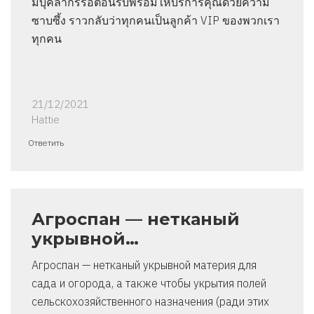
มีบุคลากรรอต้อนรับพร้อมให้บริการคุณด้วยความ
ซาบซึ้ง ราวกลับว่าทุกคนเป็นลูกค้า VIP ของพวกเรา
ทุกคน
21/12/2021
Hattie
Ответить
Агроспан — нетканый
укрывной…
Агроспан — нетканый укрывной материя для
сада и огорода, а также чтобы укрытия полей
сельскохозяйственного назначения (ради этих