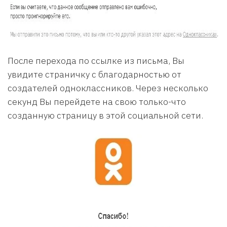
После перехода по ссылке из письма, Вы
увидите страничку с благодарностью от
создателей одноклассников. Через несколько
секунд Вы перейдете на свою только-что
созданную страницу в этой социальной сети.