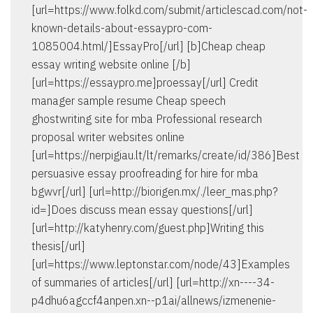
[url=https://www.folkd.com/submit/articlescad.com/not-
known-details-about-essaypro-com-
1085004.html/]EssayPro[/url] [b]Cheap cheap
essay writing website online [/b]
[url=https://essaypro.me]proessay[/url] Credit
manager sample resume Cheap speech
ghostwriting site for mba Professional research
proposal writer websites online
[url=https://nerpigiau.lt/lt/remarks/create/id/386]Best
persuasive essay proofreading for hire for mba
bgwvr[/url] [url=http://biorigen.mx/./leer_mas.php?
id=]Does discuss mean essay questions[/url]
[url=http://katyhenry.com/guest.php]Writing this
thesis[/url]
[url=https://www.leptonstar.com/node/43]Examples
of summaries of articles[/url] [url=http://xn----34-
p4dhu6agccf4anpen.xn--p1ai/allnews/izmenenie-