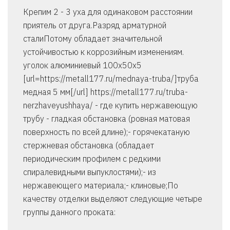
Крепим 2 - 3 уха для одинаковом расстоянии
приятель от друга.Разряд арматурной
сталиПотому обладает значительной
устойчивостью к коррозийным изменениям.
уголок алюминиевый 100х50х5
[url=https://metall177.ru/mednaya-truba/]труба
медная 5 мм[/url] https://metall177.ru/truba-
nerzhaveyushhaya/ - где купить нержавеющую
трубу - гладкая обстановка (ровная матовая
поверхность по всей длине);- горячекатаную
стержневая обстановка (обладает
периодическим профилем с редкими
спиралевидными выпуклостями);- из
нержавеющего материала;- клиновые;По
качеству отделки выделяют следующие четыре
группы данного проката: