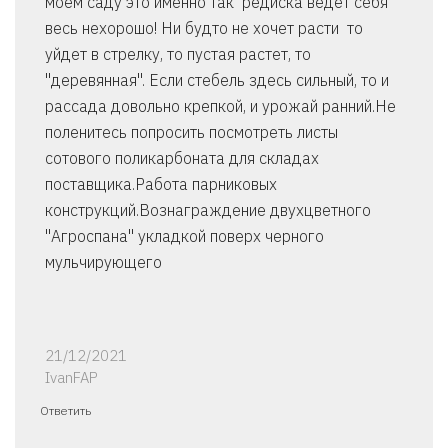
моем саду это именно так ­ редиска ведет себя
весь нехорошо! Ни будто не хочет расти ­ то
уйдет в стрелку, то пустая растет, то
"деревянная". Если стебель здесь сильный, то и
рассада довольно крепкой, и урожай ранний.Не
поленитесь попросить посмотреть листы
сотового поликарбоната для складах
поставщика.Работа парниковых
конструкций.Вознаграждение двухцветного
"Агроспана" укладкой поверх черного
мульчирующего
21/12/2021
IvanFAP
Ответить