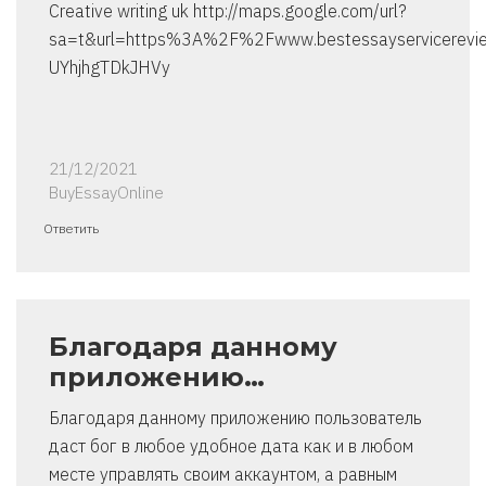
Creative writing uk http://maps.google.com/url?
sa=t&url=https%3A%2F%2Fwww.bestessayservicerevi
UYhjhgTDkJHVy
21/12/2021
BuyEssayOnline
Ответить
Благодаря данному
приложению…
Благодаря данному приложению пользователь
даст бог в любое удобное дата как и в любом
месте управлять своим аккаунтом, а равным