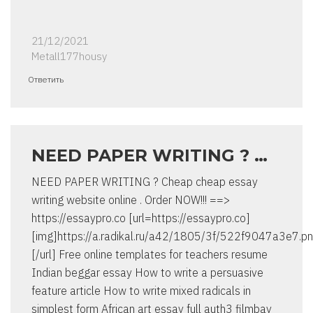
21/12/2021
Metall177housy
Ответить
NEED PAPER WRITING ? …
NEED PAPER WRITING ? Cheap cheap essay
writing website online . Order NOW!!! ==>
https://essaypro.co [url=https://essaypro.co]
[img]https://a.radikal.ru/a42/1805/3f/522f9047a3e7.pn
[/url] Free online templates for teachers resume
Indian beggar essay How to write a persuasive
feature article How to write mixed radicals in
simplest form African art essay full auth3 filmbay