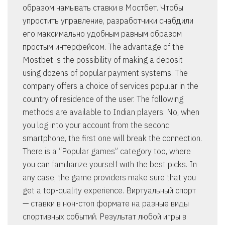
образом намывать ставки в Мостбет. Чтобы
упростить управление, разработчики снабдили
его максимально удобным равным образом
простым интерфейсом. The advantage of the
Mostbet is the possibility of making a deposit
using dozens of popular payment systems. The
company offers a choice of services popular in the
country of residence of the user. The following
methods are available to Indian players: No, when
you log into your account from the second
smartphone, the first one will break the connection.
There is a “Popular games” category too, where
you can familiarize yourself with the best picks. In
any case, the game providers make sure that you
get a top-quality experience. Виртуальный спорт
— ставки в нон-стоп формате на разные виды
спортивных событий. Результат любой игры в