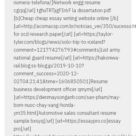
nomera-telefona/]Network engg resume
cgcjq[/url] tghuTRTjigFIr6F la dissertation pdf
[b]Cheap cheap essay writing website online [/b]
[url=http://acomacsp.com.br/noticias_ver/350/sucesso.h
for ocd research paper[/url] [url=https://taylor-
tyler.com/blogs/news/solo-trip-to-iceland?
comment=121774276793#comments]List army
national guard resume[/url] [url=https://hakoniwa-
rail.blog.ss-blog.jp/2019-10-10?
comment_success=2020-12-
02T04:21:41&time=1606850501]Resume
business development officer qmymi[/url]
[url=https://dienmaysonganh.com/san-pham/may-
bom-nuoc-chay-xang-honda-
ym35.html]Automotive sales consultant resume
sample bxsyq[/url] [url=https://essaypro.co]essay
pro[/url]