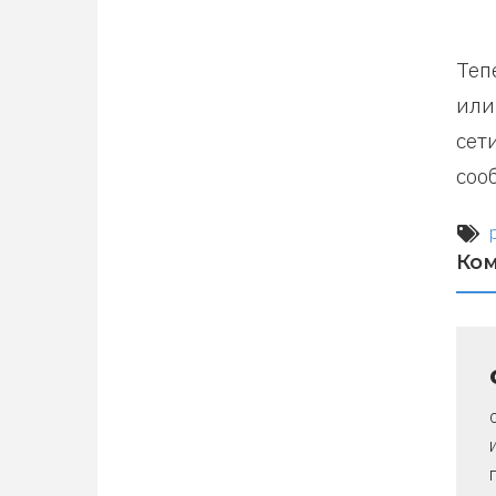
Теп
или
сет
соо
Ко