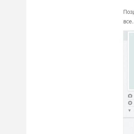
Поз
все.