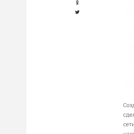
Соз
сде
сет
наж