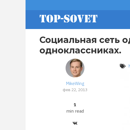
Перейти
footer
к
основному
содержанию
menu
Социальная сеть о
одноклассниках.
MikeWing
фев 22, 2013
1
min read