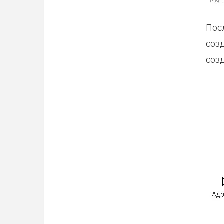
Пос
соз
соз