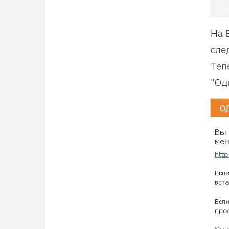
На 
сле
Теп
"Од