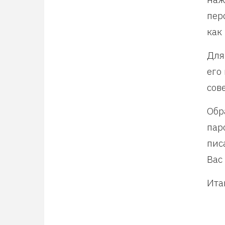
пер
как
Для
его
сов
Обр
пар
пис
Вас
Ита