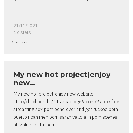
21/11/2021
cloisters
Ответить
My new hot project|enjoy
new…
My new hot project|enjoy new website
http://clinchport.big.tits.adablog69.com/?kacie free
streaming sex porn bend over and get fucked porn
puerto rican men porn sarah vallo a in porn scenes
blazblue hentai porn