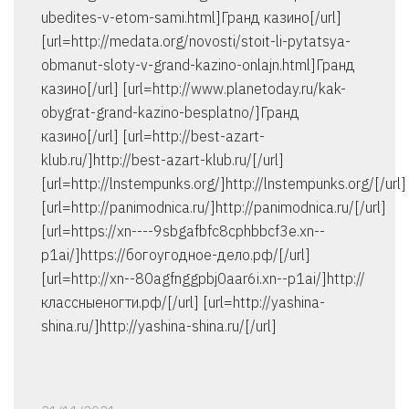
ubedites-v-etom-sami.html]Гранд казино[/url]
[url=http://medata.org/novosti/stoit-li-pytatsya-
obmanut-sloty-v-grand-kazino-onlajn.html]Гранд
казино[/url] [url=http://www.planetoday.ru/kak-
obygrat-grand-kazino-besplatno/]Гранд
казино[/url] [url=http://best-azart-
klub.ru/]http://best-azart-klub.ru/[/url]
[url=http://lnstempunks.org/]http://lnstempunks.org/[/url]
[url=http://panimodnica.ru/]http://panimodnica.ru/[/url]
[url=https://xn----9sbgafbfc8cphbbcf3e.xn--
p1ai/]https://богоугодное-дело.рф/[/url]
[url=http://xn--80agfnggpbj0aar6i.xn--p1ai/]http://
классныеногти.рф/[/url] [url=http://yashina-
shina.ru/]http://yashina-shina.ru/[/url]