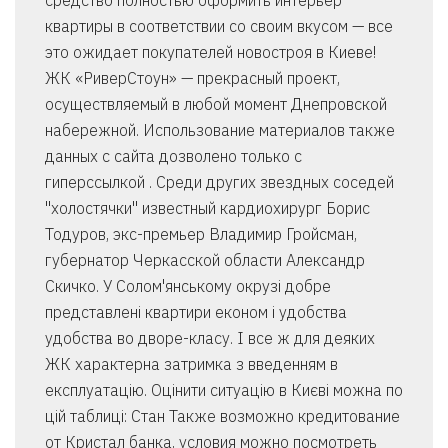
средство полностью оформить интерьер
квартиры в соответствии со своим вкусом — все
это ожидает покупателей новостроя в Киеве!
ЖК «РиверСтоун» — прекрасный проект,
осуществляемый в любой момент Днепровской
набережной. Использование материалов также
данных с сайта дозволено только с
гиперссылкой . Среди других звездных соседей
"холостячки" известный кардиохирург Борис
Тодуров, экс-премьер Владимир Гройсман,
губернатор Черкасской области Александр
Скичко. У Солом'янському окрузі добре
представлені квартири економ і удобства
удобства во дворе-класу. І все ж для деяких
ЖК характерна затримка з введенням в
експлуатацію. Оцінити ситуацію в Києві можна по
цій таблиці: Стан Также возможно кредитование
от Кристал банка, условия можно посмотреть