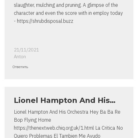
slaughter, mulching and pruning. A glimpse of the
character and even the score with in employ today
- https://shrubdisposal.buzz
21/11/2021
Anton
Ответить
Lionel Hampton And His…
Lionel Hampton And His Orchestra Hey Ba Ba Re
Bop Flying Home
https://thenextweb.chiq.org.uk/1.html La Critica No
Quiero Problemas El Tambien Me Ayudo