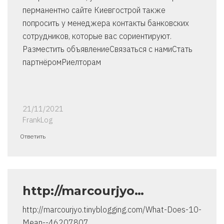
перманентно сайте Киевгострой также
попросить у менеджера контакты банковских
сотрудников, которые вас сориентируют.
Разместить объявлениеСвязаться с намиСтать
партнёромРиелторам
21/11/2021
FrankLog
Ответить
http://marcourjyo…
http://marcourjyo.tinyblogging.com/What-Does-10-
Mean--46207807