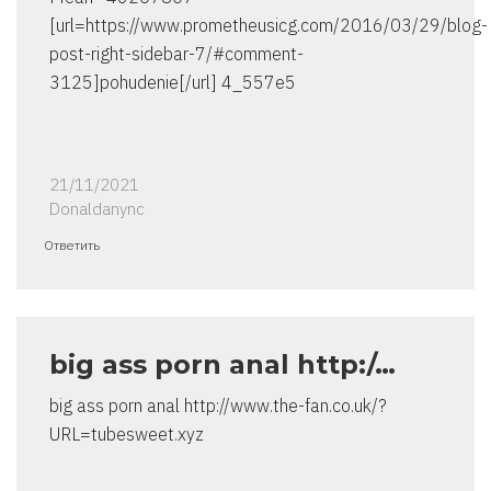
[url=https://www.prometheusicg.com/2016/03/29/blog-
post-right-sidebar-7/#comment-
3125]pohudenie[/url] 4_557e5
21/11/2021
Donaldanync
Ответить
big ass porn anal http:/…
big ass porn anal http://www.the-fan.co.uk/?
URL=tubesweet.xyz