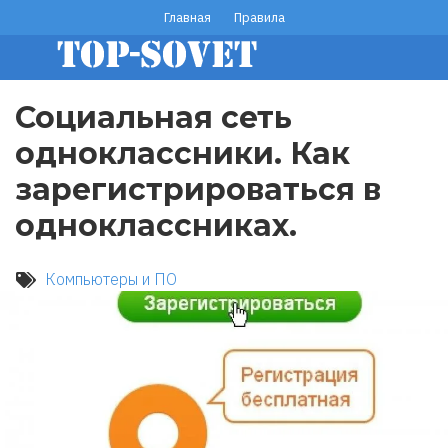
Перейти
Главная
Правила
footer
к
основному
menu
содержанию
Социальная сеть
одноклассники. Как
зарегистрироваться в
одноклассниках.
Компьютеры и ПО