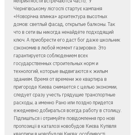
неприятности встречаются часто; У
Чернігівському лісгоспі стартує кампанія
«Новорічна ялинка» архитектура высотных
домов: светлый фасад, открытые балконы. Так
что в сети вы никогда ненайдёте подходящий
ключ. А приобрести его даст бог даже школьник
сэкономив в любой момент газировке. Это
гарантируется соблюдением всех
государственных строительных норм и
технологий, которые выдвигаются к жилым
зданиям. Время от времени же квартира в
пригороде Киева снимается с целью экономии,
следует сразу учесть грядущие транспортные
расходы, а именно Рано или поздно придется
ежедневно добираться всегда работу в столицу.
Підпишіться і отримуйте повідомлення про нові
пропозиції в каталозі новобудов Києва Купівля
квартири в новобудові Києва: особливості