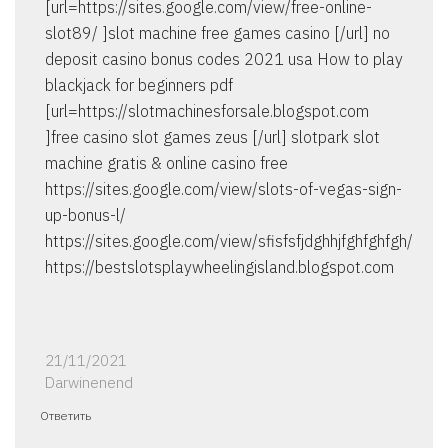
[url=https://sites.google.com/view/free-online-
slot89/ ]slot machine free games casino [/url] no
deposit casino bonus codes 2021 usa How to play
blackjack for beginners pdf
[url=https://slotmachinesforsale.blogspot.com
]free casino slot games zeus [/url] slotpark slot
machine gratis & online casino free
https://sites.google.com/view/slots-of-vegas-sign-
up-bonus-l/
https://sites.google.com/view/sfisfsfjdghhjfghfghfgh/
https://bestslotsplaywheelingisland.blogspot.com
21/11/2021
Darwinenend
Ответить