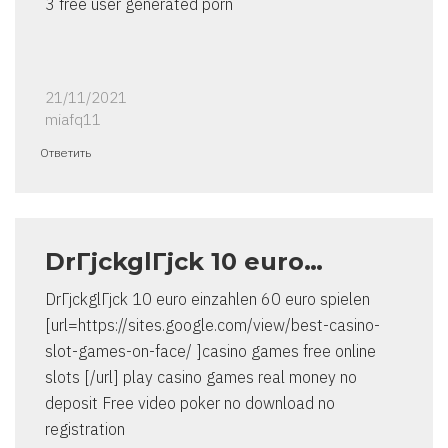
3 free user generated porn
21/11/2021
miafq11
Ответить
DrГјckglГјck 10 euro…
DrГјckglГјck 10 euro einzahlen 60 euro spielen
[url=https://sites.google.com/view/best-casino-
slot-games-on-face/ ]casino games free online
slots [/url] play casino games real money no
deposit Free video poker no download no
registration