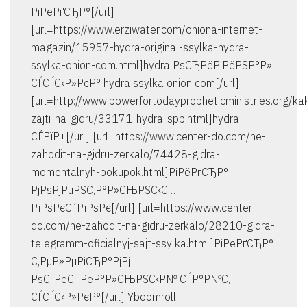
РіРёРґСЂР°[/url]
[url=https://www.erziwater.com/oniona-internet-
magazin/15957-hydra-original-ssylka-hydra-
ssylka-onion-com.html]hydra РѕСЂРёРіРёРЅР°Р»
СЃСЃС‹Р»РєР° hydra ssylka onion com[/url]
[url=http://www.powerfortodaypropheticministries.org/ka
zajti-na-gidru/33171-hydra-spb.html]hydra
СЃРїР±[/url] [url=https://www.center-do.com/ne-
zahodit-na-gidru-zerkalo/74428-gidra-
momentalnyh-pokupok.html]РіРёРґСЂР°
РјРѕРјРµРЅС‚Р°Р»СЊРЅС‹С…
РїРѕРєСѓРїРѕРє[/url] [url=https://www.center-
do.com/ne-zahodit-na-gidru-zerkalo/28210-gidra-
telegramm-oficialnyj-sajt-ssylka.html]РіРёРґСЂР°
С‚РµР»РµРіСЂР°РјРј
РѕС„РёС†РёР°Р»СЊРЅС‹Р№ СЃР°Р№С‚
СЃСЃС‹Р»РєР°[/url] Yboomroll