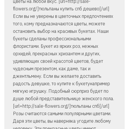
цветы на любой вкус. [url=http://sale-
flowers.org/]тюльпаны купить спб дешево[/url]
Если вы не уверены в цветочных предпочтениях
того, кому предназначаются цветы, можете
остановить выбор на красивых букетах. Наши
букеты сделаны профессиональными
флористами. Букет из ярких роз, нежных
орхидей, прекрасных хризантем и других,
удивляющих своей красотой цветов, будет
чудесным презентом, как даме, так и
джентльмену. Если вы желаете доставить
радость девушке, то купите к букетунапример
мягкую игрушку. Подобный сюрприз будет по
душе любой представительнице женского пола.
[url=http://sale-flowers.org/]тюльпаны спб[/url]
Розы считаются самыми популярными цветами.
Даря эти цветы, вы наверняка угодите любому
человеку. Эти прекрасные цветы имеют