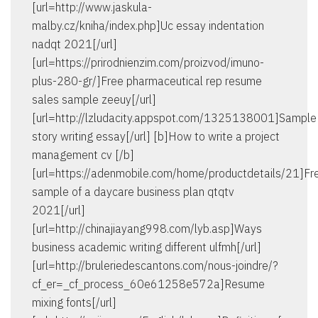
[url=http://www.jaskula-
malby.cz/kniha/index.php]Uc essay indentation
nadqt 2021[/url]
[url=https://prirodnienzim.com/proizvod/imuno-
plus-280-gr/]Free pharmaceutical rep resume
sales sample zeeuy[/url]
[url=http://lzludacity.appspot.com/1325138001]Sample
story writing essay[/url] [b]How to write a project
management cv [/b]
[url=https://adenmobile.com/home/productdetails/21]Fr
sample of a daycare business plan qtqtv
2021[/url]
[url=http://chinajiayang998.com/lyb.asp]Ways
business academic writing different ulfmh[/url]
[url=http://bruleriedescantons.com/nous-joindre/?
cf_er=_cf_process_60e61258e572a]Resume
mixing fonts[/url]