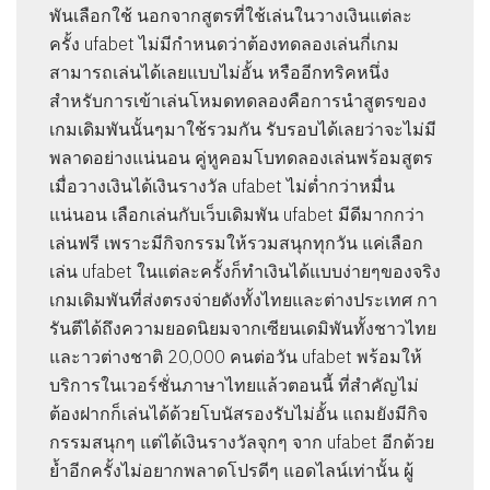
พันเลือกใช้ นอกจากสูตรที่ใช้เล่นในวางเงินแต่ละ
ครั้ง ufabet ไม่มีกำหนดว่าต้องทดลองเล่นกี่เกม
สามารถเล่นได้เลยแบบไม่อั้น หรืออีกทริคหนึ่ง
สำหรับการเข้าเล่นโหมดทดลองคือการนำสูตรของ
เกมเดิมพันนั้นๆมาใช้รวมกัน รับรอบได้เลยว่าจะไม่มี
พลาดอย่างแน่นอน คู่หูคอมโบทดลองเล่นพร้อมสูตร
เมื่อวางเงินได้เงินรางวัล ufabet ไม่ต่ำกว่าหมื่น
แน่นอน เลือกเล่นกับเว็บเดิมพัน ufabet มีดีมากกว่า
เล่นฟรี เพราะมีกิจกรรมให้รวมสนุกทุกวัน แค่เลือก
เล่น ufabet ในแต่ละครั้งก็ทำเงินได้แบบง่ายๆของจริง
เกมเดิมพันที่ส่งตรงจ่ายดังทั้งไทยและต่างประเทศ กา
รันตีได้ถึงความยอดนิยมจากเซียนเดมิพันทั้งชาวไทย
และาวต่างชาติ 20,000 คนต่อวัน ufabet พร้อมให้
บริการในเวอร์ชั่นภาษาไทยแล้วตอนนี้ ที่สำคัญไม่
ต้องฝากก็เล่นได้ด้วยโบนัสรองรับไม่อั้น แถมยังมีกิจ
กรรมสนุกๆ แต่ได้เงินรางวัลจุกๆ จาก ufabet อีกด้วย
ย้ำอีกครั้งไม่อยากพลาดโปรดีๆ แอดไลน์เท่านั้น ผู้