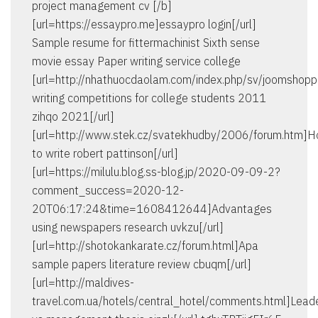
project management cv [/b]
[url=https://essaypro.me]essaypro login[/url]
Sample resume for fittermachinist Sixth sense
movie essay Paper writing service college
[url=http://nhathuocdaolam.com/index.php/sv/joomshop
writing competitions for college students 2011
zihqo 2021[/url]
[url=http://www.stek.cz/svatekhudby/2006/forum.htm]
to write robert pattinson[/url]
[url=https://milulu.blog.ss-blog.jp/2020-09-09-2?
comment_success=2020-12-
20T06:17:24&time=1608412644]Advantages
using newspapers research uvkzu[/url]
[url=http://shotokankarate.cz/forum.html]Apa
sample papers literature review cbuqm[/url]
[url=http://maldives-
travel.com.ua/hotels/central_hotel/comments.html]Lead