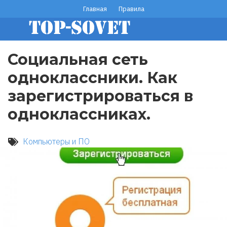
Перейти
Главная
Правила
footer
к
основному
menu
содержанию
Социальная сеть
одноклассники. Как
зарегистрироваться в
одноклассниках.
Компьютеры и ПО