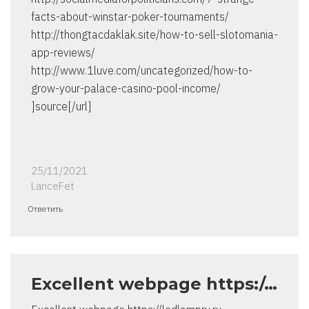
facts-about-winstar-poker-tournaments/
http://thongtacdaklak.site/how-to-sell-slotomania-
app-reviews/
http://www.1luve.com/uncategorized/how-to-
grow-your-palace-casino-pool-income/
]source[/url]
25/11/2021
LanceFet
Ответить
Excellent webpage https:/…