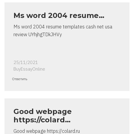
Ms word 2004 resume…
Ms word 2004 resume templates cash net usa
review UYhjhgTDkJHVy
25/11/2021
BuyEssayOnline
Ответить
Good webpage
https://colard…
Good webpage https://colard.ru