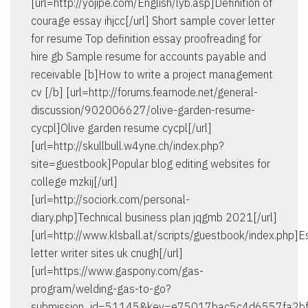
[url=http://yojipe.com/English/lyb.asp]Definition of
courage essay ihjcc[/url] Short sample cover letter
for resume Top definition essay proofreading for
hire gb Sample resume for accounts payable and
receivable [b]How to write a project management
cv [/b] [url=http://forums.fearnode.net/general-
discussion/902006627/olive-garden-resume-
cycpl]Olive garden resume cycpl[/url]
[url=http://skullbull.w4yne.ch/index.php?
site=guestbook]Popular blog editing websites for
college mzkij[/url]
[url=http://sociork.com/personal-
diary.php]Technical business plan jqgmb 2021[/url]
[url=http://www.klsball.at/scripts/guestbook/index.php]E
letter writer sites uk cnugh[/url]
[url=https://www.gaspony.com/gas-
program/welding-gas-to-go?
submission_id=51145&key=e75017bac5c4d6557fa2b