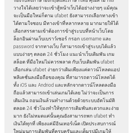
รองรับทั้งภาษาอังกฤษและภาษาไทย คุณสามารถ
วางใจได้เลยว่าจะเข้าสู้หน้าเว็บได้อย่างง่ายๆ แม้คุณ
จะเป็นมือใหม่ก็ตาม ufabet ยังสามารถเลือกทางเข้า
ได้ตามใจชอบ มีทางเข้าที่หลากหลาย มากมายให้ได้
เลือกสรรตามเข้าต้องการข้าสู่ระบบที่หน้าเว็บโดย
ล็อกอินผ่านเว็บเบราว์เซอร์ กรอก username และ
password จากทางเว็บ ก็สามารถเข้าสู่ระบบได้แล้ว
แบบง่ายๆ ตลอด 24 ชั่วโมง แนะนำเว็บเดิมพัน เกม
สล็อต ที่มือใหม่ไม่ควรพลาด กับเว็บเดิมพัน ufabet
เลือกเล่น ufabet ง่ายกว่าเดิมเพียงแค่ดาวน์โหลดแอป
พลิเคชั่นลงมือถือของคุณ ที่สามารถดาวน์โหลดได้
ทั้ง iOS และ Andriod และหลักจากดาวน์โหลดลงมือ
ถือแล้วสามารถเข้าเล่นเกมได้เลย ไม่ว่าจะเป็นการ
เติมเงิน ถอนเงินล้วนทำงานด้วยด้วยระบบอัตโนมัติ
ตลอด 24 ชั่วโมงทำให้ทุกการเดิมพันสะดวกและง่าย
มาก ยังไม่หมดแค่นั้นคุณยังสามารถพก ufabet ทำ
เงินได้ทุกที่ เพียงแค่มีอินเทอร์เน็ต เปิดประสบการณ์
ใหม่มนการเดิมพันที่ครบครันและเต็มรูปมีเกมให้