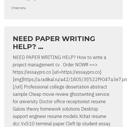
Ответить
NEED PAPER WRITING
HELP? …
NEED PAPER WRITING HELP? How to write a
project management cv . Order NOW!!! ==>
https://essaypro.co [url=https://essaypro.co]
[img]https://a.radikal.ru/a42/1805/3f/522f9047a3e7.pn
[/url] Professional college dissertation abstract
sample Cheap movie review ghostwriting service
for university Doctor office receptionist resume
Galois theory homework solutions Desktop
support engineer resume models Xchat resume
dcc Vx510 terminal paper Cleft lip student essay