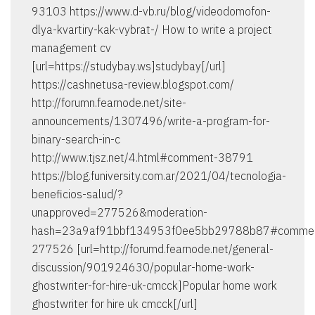
93103 https://www.d-vb.ru/blog/videodomofon-
dlya-kvartiry-kak-vybrat-/ How to write a project
management cv
[url=https://studybay.ws]studybay[/url]
https://cashnetusa-review.blogspot.com/
http://forumn.fearnode.net/site-
announcements/1307496/write-a-program-for-
binary-search-in-c
http://www.tjsz.net/4.html#comment-38791
https://blog.funiversity.com.ar/2021/04/tecnologia-
beneficios-salud/?
unapproved=277526&moderation-
hash=23a9af91bbf134953f0ee5bb29788b87#comme
277526 [url=http://forumd.fearnode.net/general-
discussion/901924630/popular-home-work-
ghostwriter-for-hire-uk-cmcck]Popular home work
ghostwriter for hire uk cmcck[/url]