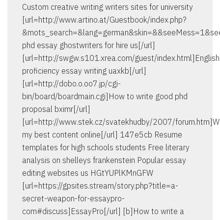
Custom creative writing writers sites for university
[url=http://www.artino.at/Guestbook/index.php?
&mots_search=&lang=german&skin=&&seeMess=1&see
phd essay ghostwriters for hire us[/url]
[url=http://swgw.s101.xrea.com/guest/index.html]English
proficiency essay writing uaxkb[/url]
[url=http://dobo.o.oo7.jp/cgi-
bin/board/boardmain.cgi]How to write good phd
proposal bximr[/url]
[url=http://www.stek.cz/svatekhudby/2007/forum.htm]Wr
my best content online[/url] 147e5cb Resume
templates for high schools students Free literary
analysis on shelleys frankenstein Popular essay
editing websites us HGtYUPlKMnGFW
[url=https://gpsites.stream/story.php?title=a-
secret-weapon-for-essaypro-
com#discuss]EssayPro[/url] [b]How to write a