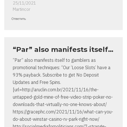
25/11/2021
Martincor
Ответить
“Par” also manifests itself…
“Par” also manifests itself to gamblers as
promotional techniques: “Our ‘Loose Slots’ have a
93% payback. Subscribe to get No Deposit
Updates and Free Spins.
[url=http://aruclin.com.br/2021/11/16/the-
untapped-gold-mine-of-free-video-strip-poker-no-
downloads-that-virtually-no-one-knows-about/
https://gracephc.com/2021/11/16/what-can-you-
do-about-winstar-casino-rv-park-right-now/
http://socialmediaforpoliticians.com/7-strange-