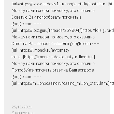
[url=https://www.sadoviy1.ru/mnogoletniki/hosta.html]htt
Между нами говоря, по-моему, это очевидно.
Советую Вам попробовать поискать в
google.com -----
[url=https://lolz.guru/threads/257804/]https://lolz.guru
Между нами говоря, по-моему, это очевидно.
Ответ на Ваш вопрос я нашёл в google.com -----
[url=https://limonok.ru/avtomaty-
million]https://limonok.ru/avtomaty-million[/url]
Между нами говоря, по-моему, это очевидно.
Попробуйте поискать ответ на Ваш вопрос в
google.com -----
[url=https://millionbcazino.ru/casino_million_otzivi.html]htt
25/11/2021
Zacharygrego