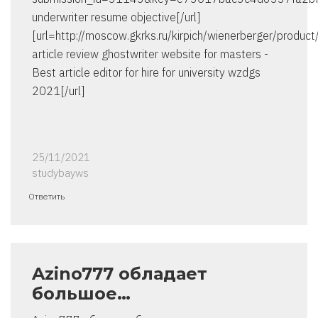
underwriter resume objective[/url]
[url=http://moscow.gkrks.ru/kirpich/wienerberger/produ
article review ghostwriter website for masters -
Best article editor for hire for university wzdgs
2021[/url]
25/11/2021
studybayws
Ответить
Azino777 обладает
большое…