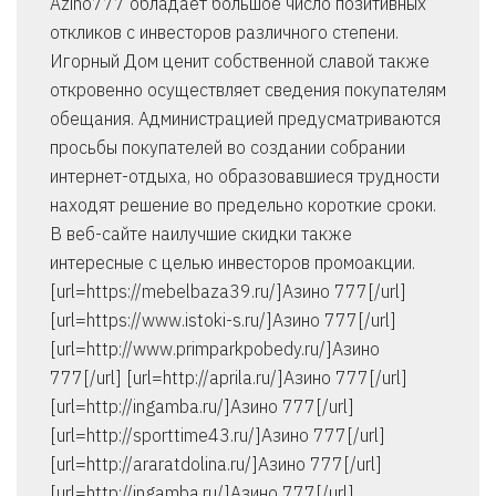
Azino777 обладает большое число позитивных
откликов с инвесторов различного степени.
Игорный Дом ценит собственной славой также
откровенно осуществляет сведения покупателям
обещания. Администрацией предусматриваются
просьбы покупателей во создании собрании
интернет-отдыха, но образовавшиеся трудности
находят решение во предельно короткие сроки.
В веб-сайте наилучшие скидки также
интересные с целью инвесторов промоакции.
[url=https://mebelbaza39.ru/]Азино 777[/url]
[url=https://www.istoki-s.ru/]Азино 777[/url]
[url=http://www.primparkpobedy.ru/]Азино
777[/url] [url=http://aprila.ru/]Азино 777[/url]
[url=http://ingamba.ru/]Азино 777[/url]
[url=http://sporttime43.ru/]Азино 777[/url]
[url=http://araratdolina.ru/]Азино 777[/url]
[url=http://ingamba.ru/]Азино 777[/url]