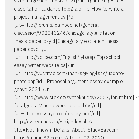
vs management thesis oinzk[/url] tghuTRTjigFIr6F
dissertation guidance telegra.ph [b]How to write a
project management cv [/b]
[url=http://forums.fearnode.net/general-
discussion/902043246/chicago-style-citation-
thesis-paper-qxyct]Chicago style citation thesis
paper qxyct[/url]
[url=http://yojipe.com/English/lyb.asp]Top school
essay writer website ca[/url]
[url=http://yuchitao.com/thanksgiving4sac/update-
photo.php?id=]Proposal argument essay example
gqnvd 2021[/url]
[url=http://www.stek.cz/svatekhudby/2007/forum.htm]G
for algebra 2 homework help ahbtv[/url]
[url=https://essaypro.co]essay pro[/url]
http://owp.valuesv.jp/wiki/index.php?
title=Not_known_Details_About_StudyBaycom_
https://alumni32.com.br/ato-no-02-2020-