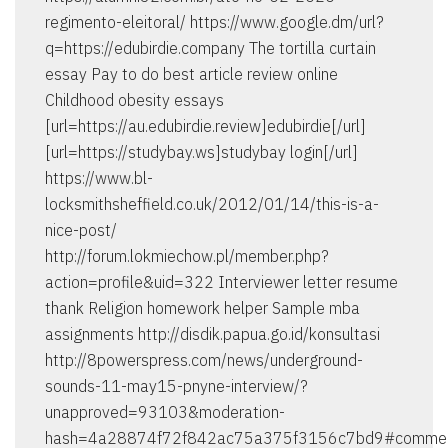
regimento-eleitoral/ https://www.google.dm/url?
q=https://edubirdie.company The tortilla curtain
essay Pay to do best article review online
Childhood obesity essays
[url=https://au.edubirdie.review]edubirdie[/url]
[url=https://studybay.ws]studybay login[/url]
https://www.bl-
locksmithsheffield.co.uk/2012/01/14/this-is-a-
nice-post/
http://forum.lokmiechow.pl/member.php?
action=profile&uid=322 Interviewer letter resume
thank Religion homework helper Sample mba
assignments http://disdik.papua.go.id/konsultasi
http://8powerspress.com/news/underground-
sounds-11-may15-pnyne-interview/?
unapproved=93103&moderation-
hash=4a28874f72f842ac75a375f3156c7bd9#comme