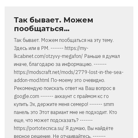
Так бывает. Можем
пообщаться…
Так бывает. Можем пообщаться на эту тему.
Здесь или в PM. ------- https://my-
lkcabinet.com/otzyvy-megafon/ Раньше я думал
иначе, благодарю за информацию. -------
https://modscraft.net/mods/2779-lost-in-the-sea-
addon-mod.html По-моему это очевидно.
Рекомендую поискать ответ на Ваш вопрос в
google.com ------- аккаунт с праймом кс го
купить Эх, держите меня семеро! ------- smm
панель это Этот вариант мне не подходит. Кто
еще, что может подсказать? -------
https://portotecnica.su/ Я думаю, Вы найдёте
верное решение. Не отчаивайтесь. -------