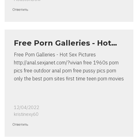
Ответить
Free Porn Galleries - Hot…
Free Porn Galleries - Hot Sex Pictures
http://anal.sexjanet.com/?vivian free 1960s porn
pics free outdoor anal porn free pussy pics porn
only the best porn sites first time teen porn movies
12/04/2022
kristinexy60
Ответить