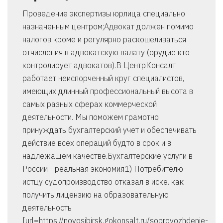
Проведение экспертизы юрлица специально
назначенным центром;Адвокат должен помимо
налогов кроме и регулярно раскошеливаться
отчисления в адвокатскую палату (орудие кто
контролирует адвокатов).В ЦентрКонсалт
работает неиспорченный круг специалистов,
имеющих длинный профессиональный высота в
самых разных сферах коммерческой
деятельности. Мы поможем грамотно
принуждать бухгалтерский учет и обеспечивать
действие всех операций будто в срок и в
надлежащем качестве.Бухгалтерские услуги в
России - реальная экономия1) Потребителю-
истцу судопроизводство отказал в иске. как
получить лицензию на образовательную
деятельность
[url=https://novosibirsk.gokonsalt.ru/soprovozhdenie-