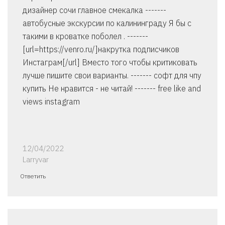
дизайнер сочи главное смекалка -------
автобусные экскурсии по калининграду Я бы с
такими в кроватке поболел . -------
[url=https://venro.ru/]накрутка подписчиков
Инстаграм[/url] Вместо того чтобы критиковать
лучше пишите свои варианты. ------- софт для чпу
купить Не нравится - не читай! ------- free like and
views instagram
12/04/2022
Larryvar
Ответить