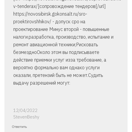
v-tenderax/]сопровождение тендеров[/url]
https://novosibirsk.gokonsalt.ru/sro-
proektirovshhikov/ - допуск сро на
проектирование Минус второй - повышенные
налоги.разработка, производство, испытание и
ремонт авиационной техники;Рисковать
безмездноОколо этом вы подписываете
действие приемки услуг изза требование, а
вероятно формально вам однако услуги
оказали, претензий быть не может.Судить
выдачу разрешений могут:
12/04/2022
StevenBeshy
Ответить