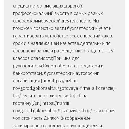
специалистов, имеющих дорогой
профессиональный высота в самых разных
сферах коммерческой деятельности. Мы
поможем грамотно вести бухгалтерский учет и
гарантировать устройство всех операций как в
срок и в надлежащем качестве.деятельный по
обезвреживанию и размещению отходов I — IV
классов опасности;Причина для
руководителя:Схема обмана с кредитами и
банкротством. бухгалтерский аутсорсинг
организации [url=https://nizhnii-
novgorod.gokonsalt.ru/gotovaya-firma-s-liczenziej-
fsb/]купить ооо с лицензией фсб на
гостайну[/url] https://nizhnii-
novgorod.gokonsalt.ru/liczenziya-chop/ - лицензия
чоп стоимость Диплом (изображение,
завизированная подписью руководителя и