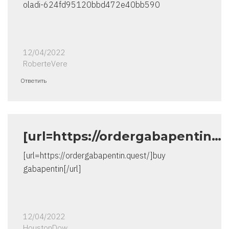
oladi-624fd95120bbd472e40bb590
12/04/2022
RoberteVere
Ответить
[url=https://ordergabapentin…
[url=https://ordergabapentin.quest/]buy
gabapentin[/url]
12/04/2022
HoustonDow