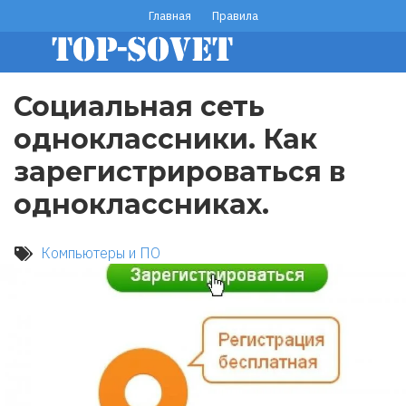
Перейти
Главная
Правила
footer
к
основному
menu
содержанию
Социальная сеть
одноклассники. Как
зарегистрироваться в
одноклассниках.
Компьютеры и ПО