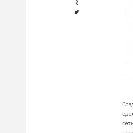
Соз
сде
сет
наж