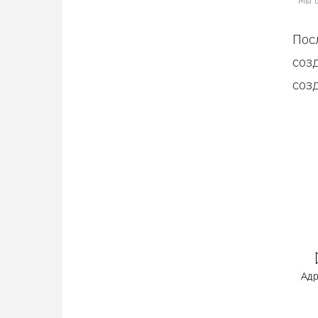
Пос
соз
соз