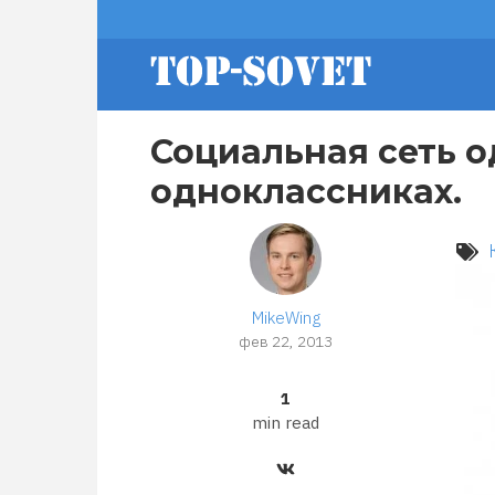
Перейти
footer
к
основному
содержанию
menu
Социальная сеть о
одноклассниках.
MikeWing
фев 22, 2013
1
min read