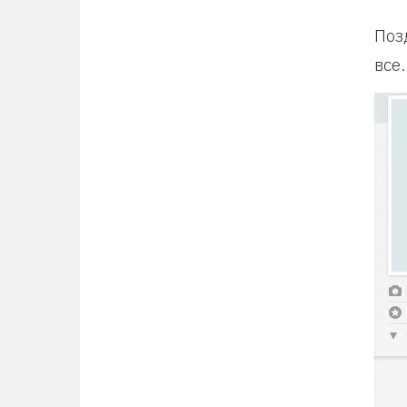
Поз
все.