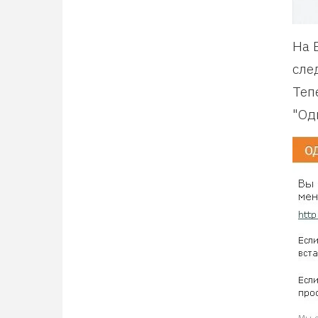
На 
сле
Теп
"Од