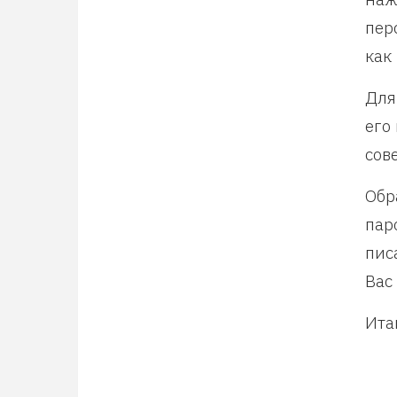
пер
как
Для
его
сов
Обр
пар
пис
Вас
Ита