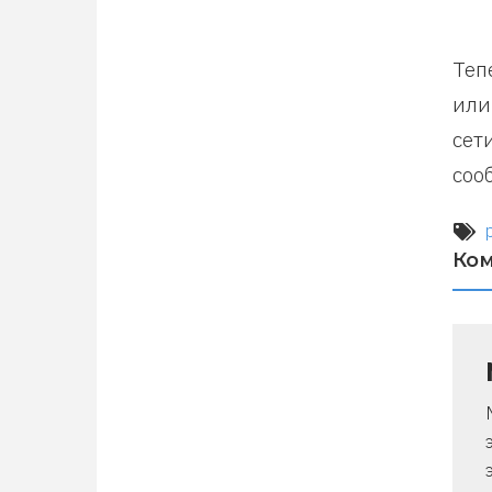
Теп
или
сет
соо
Ко