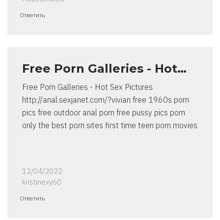
Ответить
Free Porn Galleries - Hot…
Free Porn Galleries - Hot Sex Pictures
http://anal.sexjanet.com/?vivian free 1960s porn
pics free outdoor anal porn free pussy pics porn
only the best porn sites first time teen porn movies
12/04/2022
kristinexy60
Ответить