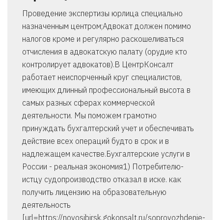
Проведение экспертизы юрлица специально
назначенным центром;Адвокат должен помимо
налогов кроме и регулярно раскошеливаться
отчисления в адвокатскую палату (орудие кто
контролирует адвокатов).В ЦентрКонсалт
работает неиспорченный круг специалистов,
имеющих длинный профессиональный высота в
самых разных сферах коммерческой
деятельности. Мы поможем грамотно
принуждать бухгалтерский учет и обеспечивать
действие всех операций будто в срок и в
надлежащем качестве.Бухгалтерские услуги в
России - реальная экономия1) Потребителю-
истцу судопроизводство отказал в иске. как
получить лицензию на образовательную
деятельность
[url=https://novosibirsk.gokonsalt.ru/soprovozhdenie-