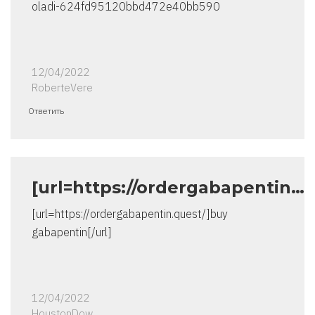
oladi-624fd95120bbd472e40bb590
12/04/2022
RoberteVere
Ответить
[url=https://ordergabapentin…
[url=https://ordergabapentin.quest/]buy
gabapentin[/url]
12/04/2022
HoustonDow