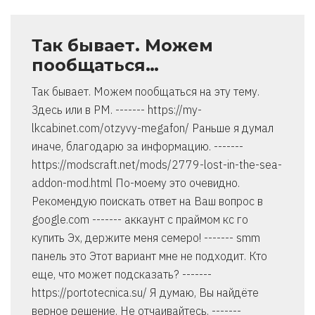
Так бывает. Можем
пообщаться…
Так бывает. Можем пообщаться на эту тему.
Здесь или в PM. ------- https://my-
lkcabinet.com/otzyvy-megafon/ Раньше я думал
иначе, благодарю за информацию. -------
https://modscraft.net/mods/2779-lost-in-the-sea-
addon-mod.html По-моему это очевидно.
Рекомендую поискать ответ на Ваш вопрос в
google.com ------- аккаунт с праймом кс го
купить Эх, держите меня семеро! ------- smm
панель это Этот вариант мне не подходит. Кто
еще, что может подсказать? -------
https://portotecnica.su/ Я думаю, Вы найдёте
верное решение. Не отчаивайтесь. -------