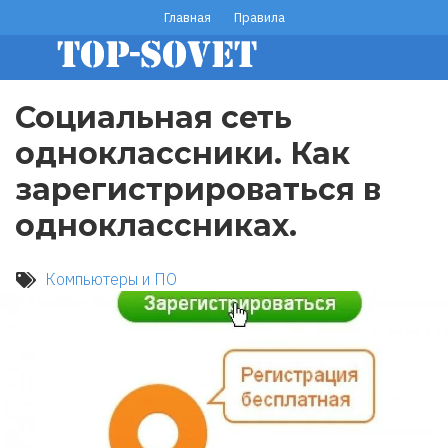
Перейти
Главная
Правила
footer
к
основному
menu
содержанию
Социальная сеть
одноклассники. Как
зарегистрироваться в
одноклассниках.
Компьютеры и ПО