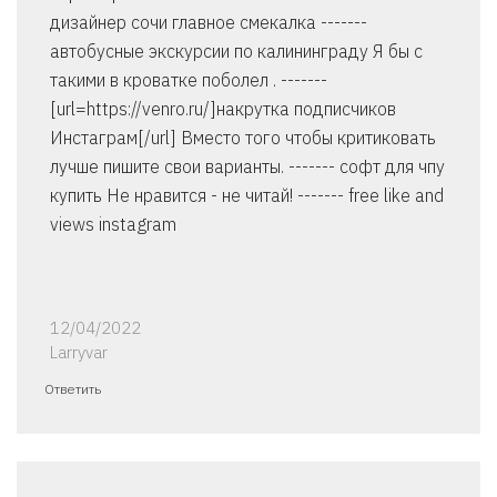
дизайнер сочи главное смекалка -------
автобусные экскурсии по калининграду Я бы с
такими в кроватке поболел . -------
[url=https://venro.ru/]накрутка подписчиков
Инстаграм[/url] Вместо того чтобы критиковать
лучше пишите свои варианты. ------- софт для чпу
купить Не нравится - не читай! ------- free like and
views instagram
12/04/2022
Larryvar
Ответить