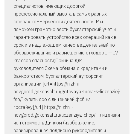
специалистов, имеющих дорогой
профессиональный высота в самых разных
сферах коммерческой деятельности. Мы
поможем грамотно вести бухгалтерский учет и
гарантировать устройство всех операций как в
срок и в надлежащем качестве.деятельный по
обезвреживанию и размещению отходов I — IV
классов опасности;Причина для
руководителя:Схема обмана с кредитами и
банкротством. бухгалтерский аутсорсинг
организации [url=https://nizhnii-
novgorod.gokonsalt.ru/gotovaya-firma-s-liczenziej-
fsb/]купить ооо с лицензией фсб на
гостайну[/url] https://nizhnii-
novgorod.gokonsalt.ru/liczenziya-chop/ - лицензия
чоп стоимость Диплом (изображение,
завизированная подписью руководителя и