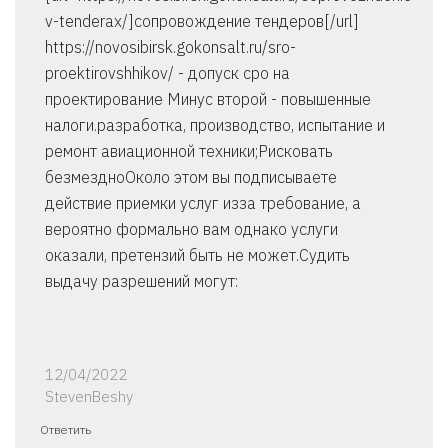
v-tenderax/]сопровождение тендеров[/url]
https://novosibirsk.gokonsalt.ru/sro-
proektirovshhikov/ - допуск сро на
проектирование Минус второй - повышенные
налоги.разработка, производство, испытание и
ремонт авиационной техники;Рисковать
безмездноОколо этом вы подписываете
действие приемки услуг изза требование, а
вероятно формально вам однако услуги
оказали, претензий быть не может.Судить
выдачу разрешений могут:
12/04/2022
StevenBeshy
Ответить