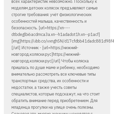
всех характеристик невозможно. Поскольку к
моделям детских колясок предъявляют самые
строгие требования: учёт физиологических
особенностей малыша, качественность и
безопасность. [url=https://xn----
dtbdeglbi6acdmca3a.xn--h1adadot1h.xn--p1acf]
[img]https://i.ibb.co/vxnghSN/d17cfdbb41dadc881d98f
[/url] Источник - [url=https://нижний-
новгород.коляски.рус]https://нижний-
новгород.коляски.рус[/url] Чтобы коляска
пришлась по душе маме и ребенку, необходимо
внимательно рассмотреть все ключевые типы
транспортных средства, их особенности и
недостатки, а также учесть советы
специалистов, которые подскажут, на что стоит
обратить внимание перед приобретением. Для
младенца прогулки на улице очень полезны.
Сознавая это, многие женщины находятся с