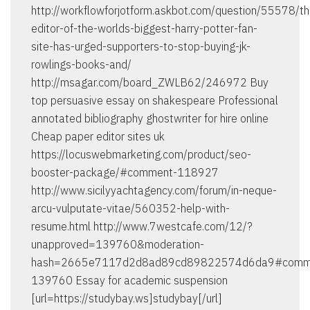
http://workflowforjotform.askbot.com/question/55578/th
editor-of-the-worlds-biggest-harry-potter-fan-
site-has-urged-supporters-to-stop-buying-jk-
rowlings-books-and/
http://msagar.com/board_ZWLB62/246972 Buy
top persuasive essay on shakespeare Professional
annotated bibliography ghostwriter for hire online
Cheap paper editor sites uk
https://locuswebmarketing.com/product/seo-
booster-package/#comment-118927
http://www.sicilyyachtagency.com/forum/in-neque-
arcu-vulputate-vitae/560352-help-with-
resume.html http://www.7westcafe.com/12/?
unapproved=139760&moderation-
hash=2665e7117d2d8ad89cd89822574d6da9#comm
139760 Essay for academic suspension
[url=https://studybay.ws]studybay[/url]