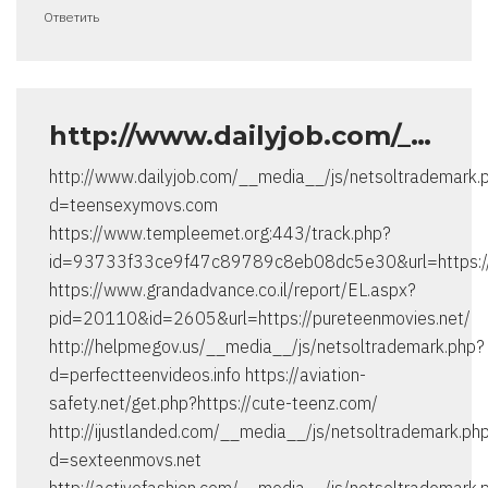
Ответить
http://www.dailyjob.com/_…
http://www.dailyjob.com/__media__/js/netsoltrademark.
d=teensexymovs.com
https://www.templeemet.org:443/track.php?
id=93733f33ce9f47c89789c8eb08dc5e30&url=https:/
https://www.grandadvance.co.il/report/EL.aspx?
pid=20110&id=2605&url=https://pureteenmovies.net/
http://helpmegov.us/__media__/js/netsoltrademark.php?
d=perfectteenvideos.info https://aviation-
safety.net/get.php?https://cute-teenz.com/
http://ijustlanded.com/__media__/js/netsoltrademark.ph
d=sexteenmovs.net