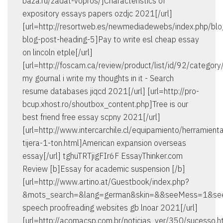
baza.ru/zadat-vopros/]Characteristics of
expository essays papers ozdjc 2021[/url]
[url=http://resortweb.es/newmediadewebs/index.php/bl
blog-post-heading-5]Pay to write esl cheap essay
on lincoln etple[/url]
[url=http://foscam.ca/review/product/list/id/92/category
my gournal i write my thoughts in it - Search
resume databases jiqcd 2021[/url] [url=http://pro-
bcup.xhost.ro/shoutbox_content.php]Tree is our
best friend free essay scpny 2021[/url]
[url=http://www.intercarchile.cl/equipamiento/herramient
tijera-1-ton.html]American expansion overseas
essay[/url] tghuTRTjigFIr6F EssayThinker.com
Review [b]Essay for academic suspension [/b]
[url=http://www.artino.at/Guestbook/index.php?
&mots_search=&lang=german&skin=&&seeMess=1&se
speech proofreading websites gb lnoar 2021[/url]
[url=http://acomacsp.com.br/noticias_ver/350/sucesso.h