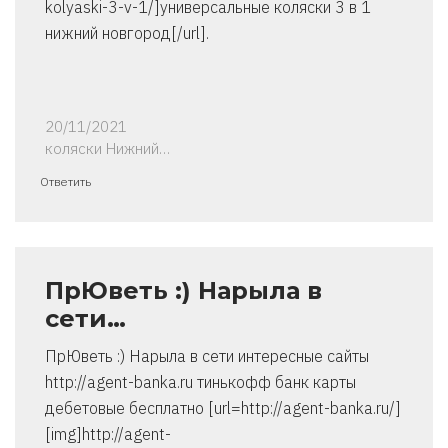
kolyaski-3-v-1/]универсальные коляски 3 в 1
нижний новгород[/url].
20/11/2021
коляски Нижний…
Ответить
ПрЮветь :) Нарыла в
сети…
ПрЮветь :) Нарыла в сети интересные сайты
http://agent-banka.ru тинькофф банк карты
дебетовые бесплатно [url=http://agent-banka.ru/]
[img]http://agent-