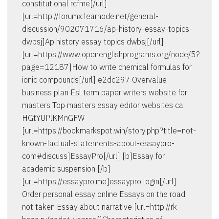
constitutional rcfme[/url]
[url=http://forumx.fearnode.net/general-
discussion/902071716/ap-history-essay-topics-
dwbsj]Ap history essay topics dwbsj[/url]
[url=https://www.openenglishprograms.org/node/5?
page=12187]How to write chemical formulas for
ionic compounds[/url] e2dc297 Overvalue
business plan Esl term paper writers website for
masters Top masters essay editor websites ca
HGtYUPlKMnGFW
[url=https://bookmarkspot.win/story.php?title=not-
known-factual-statements-about-essaypro-
com#discuss]EssayPro[/url] [b]Essay for
academic suspension [/b]
[url=https://essaypro.me]essaypro login[/url]
Order personal essay online Essays on the road
not taken Essay about narrative [url=http://rk-