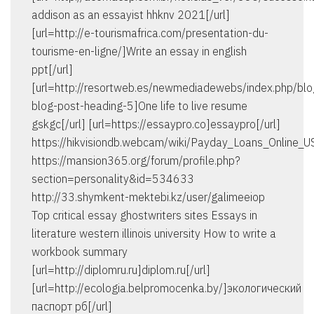
addison as an essayist hhknv 2021[/url]
[url=http://e-tourismafrica.com/presentation-du-
tourisme-en-ligne/]Write an essay in english
ppt[/url]
[url=http://resortweb.es/newmediadewebs/index.php/bl
blog-post-heading-5]One life to live resume
gskgc[/url] [url=https://essaypro.co]essaypro[/url]
https://hikvisiondb.webcam/wiki/Payday_Loans_Online_U
https://mansion365.org/forum/profile.php?
section=personality&id=534633
http://33.shymkent-mektebi.kz/user/galimeeiop
Top critical essay ghostwriters sites Essays in
literature western illinois university How to write a
workbook summary
[url=http://diplomru.ru]diplom.ru[/url]
[url=http://ecologia.belpromocenka.by/]экологический
паспорт рб[/url]