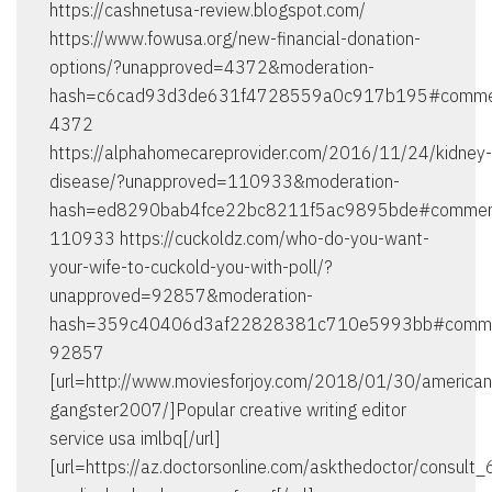
https://cashnetusa-review.blogspot.com/
https://www.fowusa.org/new-financial-donation-
options/?unapproved=4372&moderation-
hash=c6cad93d3de631f4728559a0c917b195#comme
4372
https://alphahomecareprovider.com/2016/11/24/kidney-
disease/?unapproved=110933&moderation-
hash=ed8290bab4fce22bc8211f5ac9895bde#commen
110933 https://cuckoldz.com/who-do-you-want-
your-wife-to-cuckold-you-with-poll/?
unapproved=92857&moderation-
hash=359c40406d3af22828381c710e5993bb#comm
92857
[url=http://www.moviesforjoy.com/2018/01/30/american
gangster2007/]Popular creative writing editor
service usa imlbq[/url]
[url=https://az.doctorsonline.com/askthedoctor/consult_