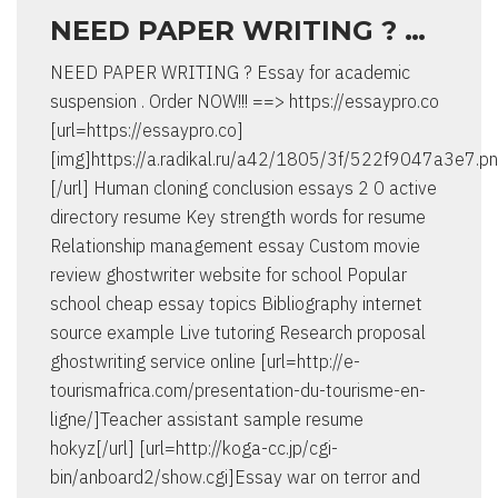
NEED PAPER WRITING ? …
NEED PAPER WRITING ? Essay for academic
suspension . Order NOW!!! ==> https://essaypro.co
[url=https://essaypro.co]
[img]https://a.radikal.ru/a42/1805/3f/522f9047a3e7.pn
[/url] Human cloning conclusion essays 2 0 active
directory resume Key strength words for resume
Relationship management essay Custom movie
review ghostwriter website for school Popular
school cheap essay topics Bibliography internet
source example Live tutoring Research proposal
ghostwriting service online [url=http://e-
tourismafrica.com/presentation-du-tourisme-en-
ligne/]Teacher assistant sample resume
hokyz[/url] [url=http://koga-cc.jp/cgi-
bin/anboard2/show.cgi]Essay war on terror and