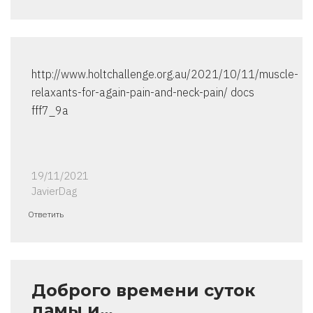
http://www.holtchallenge.org.au/2021/10/11/muscle-
relaxants-for-again-pain-and-neck-pain/ docs
fff7_9a
19/11/2021
JavierDag
Ответить
Доброго времени суток
дамы и…