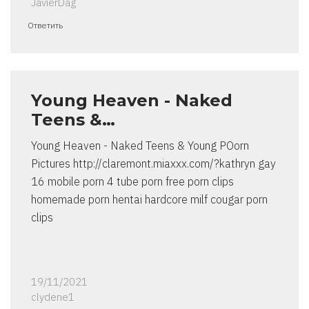
JavierDag
Ответить
Young Heaven - Naked
Teens &…
Young Heaven - Naked Teens & Young POorn
Pictures http://claremont.miaxxx.com/?kathryn gay
16 mobile porn 4 tube porn free porn clips
homemade porn hentai hardcore milf cougar porn
clips
19/11/2021
clydene1