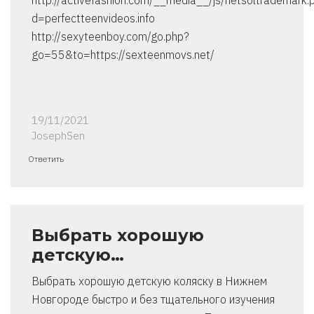
http://activefashion.com/__media__/js/netsoltrademark.
d=perfectteenvideos.info
http://sexyteenboy.com/go.php?
go=55&to=https://sexteenmovs.net/
19/11/2021
JosephSen
Ответить
Выбрать хорошую
детскую…
Выбрать хорошую детскую коляску в Нижнем
Новгороде быстро и без тщательного изучения