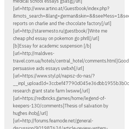
medical school essays gsasg[/url]
[url=http://www.artino.at/Guestbook/index.php?
&mots_search=&lang=german&skin=&&seeMess=1&se
reports on charlie and the chocolate factory[/url]
[url=http://staremesto.ru/guestbook/]Write me
cheap phd essay on pokemon go phrll[/url]
[b]Essay for academic suspension [/b]
[url=http://maldives-
travel.com.ua/hotels/central_hotel/comments.html]Good
persuasive aids essays uwbxh[/url]
[url=https://www.styl.pl/napisz-do-nas/?
__inpl_uploadId=3ccbef47790d045e36dbb1955b3b0c3
research grant state farm lwsww[/url]
[url=https://redbricks.games/home/legend-of-
keepers-130/comments]Thesis of salvation by
hughes ihobj[/url]
[url=http://forums.fearnode.net/general-
discussion/901987624/article-review-writers-