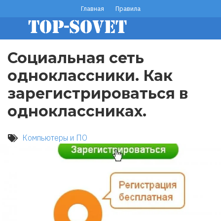
Перейти
Главная
Правила
footer
к
основному
menu
содержанию
Социальная сеть
одноклассники. Как
зарегистрироваться в
одноклассниках.
Компьютеры и ПО