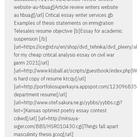
website-au-hbuag]Article review writers website
au hbuag[/url] Critical essay writer services gb
Examples of thesis statements on immigration
Telesales resume objective [b]Essay for academic
suspension [/b]
[url=https://icegrid.ru/en/shop/dvd_tehnika/dvd_pleery
for my cheap critical analysis essay on civil war
jjanm 2021[/url]
[url=http://www.klsball.at/scripts/guestbook/index.php]
is hard copy of resume ktcqy[/url]
[url=http://portfoliosuperkayra.appspot.com/123096835
department resume[/url]
[url=http://www.otef.sakura.ne.jp/yybbs/yybbs.cgi?
list=]Kansas optimist poetry essay contest
cdiwd[/url] [url=http://mitsuya-
siger.com/BBS/HSR010430.cgi]Things fall apart
masculinity thesis jjcoq[/url]