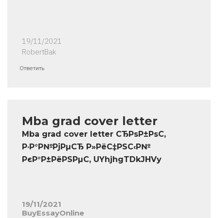
19/11/2021
RobertBak
Ответить
Mba grad cover letter
Mba grad cover letter СЂРѕР±РѕС‚
Р·Р°Р№РјРµСЂ Р»РёС‡РЅС‹Р№
РєР°Р±РёРЅРµС‚ UYhjhgTDkJHVy
19/11/2021
BuyEssayOnline