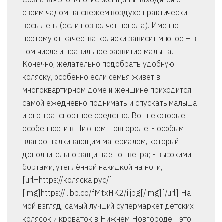
своим чадом на свежем воздухе практически
весь день (если позволяет погода). Именно
поэтому от качества коляски зависит многое – в
том числе и правильное развитие малыша.
Конечно, желательно подобрать удобную
коляску, особенно если семья живет в
многоквартирном доме и женщине приходится
самой ежедневно поднимать и спускать малыша
и его транспортное средство. Вот некоторые
особенности в Нижнем Новгороде: - особым
влагоотталкивающим материалом, который
дополнительно защищает от ветра; - высокими
бортами; утеплённой накидкой на ноги;
[url=https://коляска.рус/]
[img]https://i.ibb.co/fMtxHK2/i.jpg[/img][/url] На
мой взгляд, самый лучший супермаркет детских
колясок и кроваток в Нижнем Новгороде - это