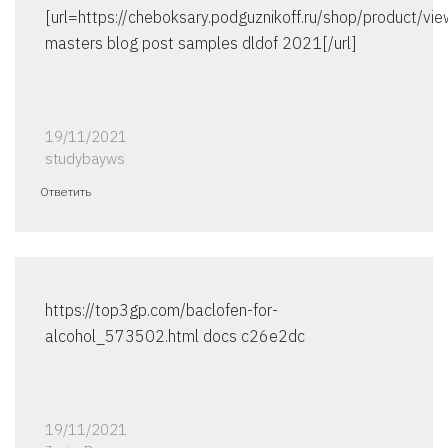
[url=https://cheboksary.podguznikoff.ru/shop/product/v
masters blog post samples dldof 2021[/url]
19/11/2021
studybayws
Ответить
https://top3gp.com/baclofen-for-
alcohol_573502.html docs c26e2dc
19/11/2021