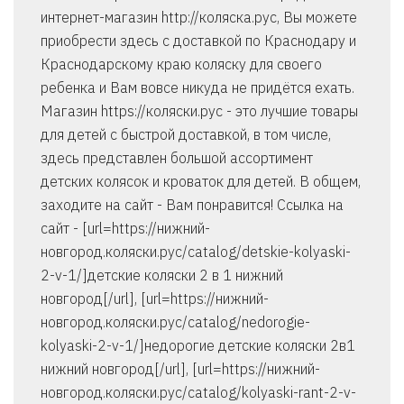
интернет-магазин http://коляска.рус, Вы можете
приобрести здесь с доставкой по Краснодару и
Краснодарскому краю коляску для своего
ребенка и Вам вовсе никуда не придётся ехать.
Магазин https://коляски.рус - это лучшие товары
для детей с быстрой доставкой, в том числе,
здесь представлен большой ассортимент
детских колясок и кроваток для детей. В общем,
заходите на сайт - Вам понравится! Ссылка на
сайт - [url=https://нижний-
новгород.коляски.рус/catalog/detskie-kolyaski-
2-v-1/]детские коляски 2 в 1 нижний
новгород[/url], [url=https://нижний-
новгород.коляски.рус/catalog/nedorogie-
kolyaski-2-v-1/]недорогие детские коляски 2в1
нижний новгород[/url], [url=https://нижний-
новгород.коляски.рус/catalog/kolyaski-rant-2-v-