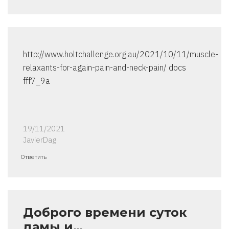
http://www.holtchallenge.org.au/2021/10/11/muscle-
relaxants-for-again-pain-and-neck-pain/ docs
fff7_9a
19/11/2021
JavierDag
Ответить
Доброго времени суток
дамы и…