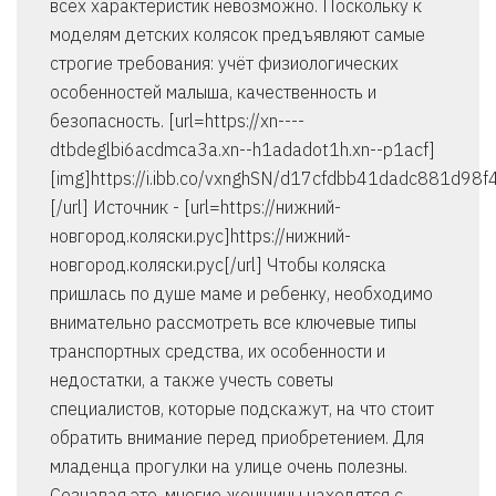
всех характеристик невозможно. Поскольку к
моделям детских колясок предъявляют самые
строгие требования: учёт физиологических
особенностей малыша, качественность и
безопасность. [url=https://xn----
dtbdeglbi6acdmca3a.xn--h1adadot1h.xn--p1acf]
[img]https://i.ibb.co/vxnghSN/d17cfdbb41dadc881d98f
[/url] Источник - [url=https://нижний-
новгород.коляски.рус]https://нижний-
новгород.коляски.рус[/url] Чтобы коляска
пришлась по душе маме и ребенку, необходимо
внимательно рассмотреть все ключевые типы
транспортных средства, их особенности и
недостатки, а также учесть советы
специалистов, которые подскажут, на что стоит
обратить внимание перед приобретением. Для
младенца прогулки на улице очень полезны.
Сознавая это, многие женщины находятся с