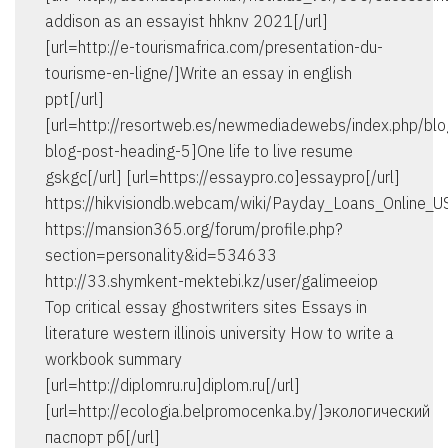
addison as an essayist hhknv 2021[/url]
[url=http://e-tourismafrica.com/presentation-du-
tourisme-en-ligne/]Write an essay in english
ppt[/url]
[url=http://resortweb.es/newmediadewebs/index.php/bl
blog-post-heading-5]One life to live resume
gskgc[/url] [url=https://essaypro.co]essaypro[/url]
https://hikvisiondb.webcam/wiki/Payday_Loans_Online_U
https://mansion365.org/forum/profile.php?
section=personality&id=534633
http://33.shymkent-mektebi.kz/user/galimeeiop
Top critical essay ghostwriters sites Essays in
literature western illinois university How to write a
workbook summary
[url=http://diplomru.ru]diplom.ru[/url]
[url=http://ecologia.belpromocenka.by/]экологический
паспорт рб[/url]