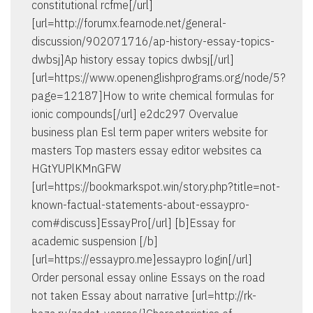
constitutional rcfme[/url]
[url=http://forumx.fearnode.net/general-
discussion/902071716/ap-history-essay-topics-
dwbsj]Ap history essay topics dwbsj[/url]
[url=https://www.openenglishprograms.org/node/5?
page=12187]How to write chemical formulas for
ionic compounds[/url] e2dc297 Overvalue
business plan Esl term paper writers website for
masters Top masters essay editor websites ca
HGtYUPlKMnGFW
[url=https://bookmarkspot.win/story.php?title=not-
known-factual-statements-about-essaypro-
com#discuss]EssayPro[/url] [b]Essay for
academic suspension [/b]
[url=https://essaypro.me]essaypro login[/url]
Order personal essay online Essays on the road
not taken Essay about narrative [url=http://rk-