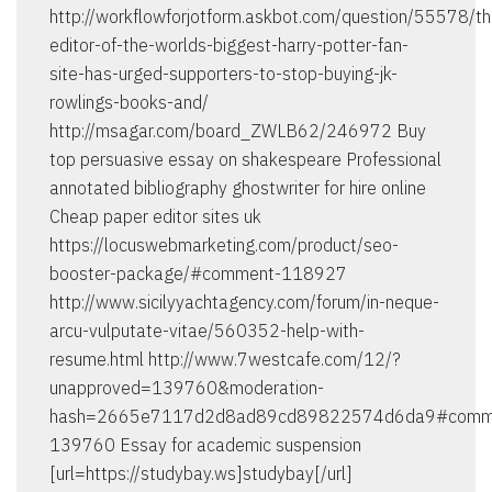
http://workflowforjotform.askbot.com/question/55578/th
editor-of-the-worlds-biggest-harry-potter-fan-
site-has-urged-supporters-to-stop-buying-jk-
rowlings-books-and/
http://msagar.com/board_ZWLB62/246972 Buy
top persuasive essay on shakespeare Professional
annotated bibliography ghostwriter for hire online
Cheap paper editor sites uk
https://locuswebmarketing.com/product/seo-
booster-package/#comment-118927
http://www.sicilyyachtagency.com/forum/in-neque-
arcu-vulputate-vitae/560352-help-with-
resume.html http://www.7westcafe.com/12/?
unapproved=139760&moderation-
hash=2665e7117d2d8ad89cd89822574d6da9#comm
139760 Essay for academic suspension
[url=https://studybay.ws]studybay[/url]