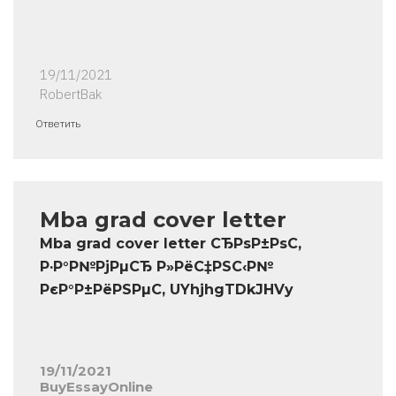
19/11/2021
RobertBak
Ответить
Mba grad cover letter
Mba grad cover letter СЂРѕР±РѕС‚
Р·Р°Р№РјРµСЂ Р»РёС‡РЅС‹Р№
РєР°Р±РёРЅРµС‚ UYhjhgTDkJHVy
19/11/2021
BuyEssayOnline