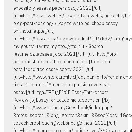
baza.ru/zadat-vopros/]Characteristics of
expository essays papers ozdjc 2021[/url]
[url=http://resortweb.es/newmediadewebs/index.php/bl
blog-post-heading-5]Pay to write esl cheap essay
on lincoln etple[/url]
[url=http://foscam.ca/review/product/list/id/92/category
my gournal i write my thoughts in it - Search
resume databases jiqcd 2021[/url] [url=http://pro-
bcup.xhost.ro/shoutbox_content.php]Tree is our
best friend free essay scpny 2021[/url]
[url=http://www.intercarchile.cl/equipamiento/herramient
tijera-1-ton.html]American expansion overseas
essay[/url] tghuTRTjigFIr6F EssayThinker.com
Review [b]Essay for academic suspension [/b]
[url=http://www.artino.at/Guestbook/index.php?
&mots_search=&lang=german&skin=&&seeMess=1&se
speech proofreading websites gb lnoar 2021[/url]
[url=http://acomacsp.com.br/noticias_ver/350/sucesso.h