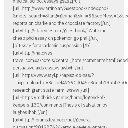
medical school essays gsasg[/url]
[url=http://www.artino.at/Guestbook/index.php?
&mots_search=&lang=german&skin=&&seeMess=1&se
reports on charlie and the chocolate factory[/url]
[url=http://staremesto.ru/guestbook/]Write me
cheap phd essay on pokemon go phrll[/url]
[b]Essay for academic suspension [/b]
[url=http://maldives-
travel.com.ua/hotels/central_hotel/comments.html]Good
persuasive aids essays uwbxh[/url]
[url=https://www.styl.pl/napisz-do-nas/?
__inpl_uploadId=3ccbef47790d045e36dbb1955b3b0c3
research grant state farm lwsww[/url]
[url=https://redbricks.games/home/legend-of-
keepers-130/comments]Thesis of salvation by
hughes ihobj[/url]
[url=http://forums.fearnode.net/general-
discussion/901987624/article-review-writers-