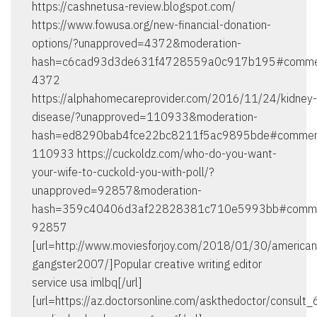
https://cashnetusa-review.blogspot.com/
https://www.fowusa.org/new-financial-donation-
options/?unapproved=4372&moderation-
hash=c6cad93d3de631f4728559a0c917b195#comme
4372
https://alphahomecareprovider.com/2016/11/24/kidney-
disease/?unapproved=110933&moderation-
hash=ed8290bab4fce22bc8211f5ac9895bde#commen
110933 https://cuckoldz.com/who-do-you-want-
your-wife-to-cuckold-you-with-poll/?
unapproved=92857&moderation-
hash=359c40406d3af22828381c710e5993bb#comm
92857
[url=http://www.moviesforjoy.com/2018/01/30/american
gangster2007/]Popular creative writing editor
service usa imlbq[/url]
[url=https://az.doctorsonline.com/askthedoctor/consult_