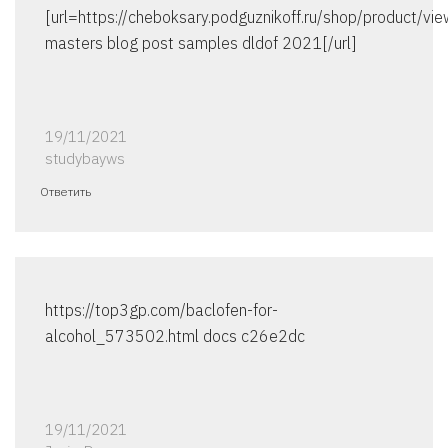
[url=https://cheboksary.podguznikoff.ru/shop/product/v
masters blog post samples dldof 2021[/url]
19/11/2021
studybayws
Ответить
https://top3gp.com/baclofen-for-
alcohol_573502.html docs c26e2dc
19/11/2021