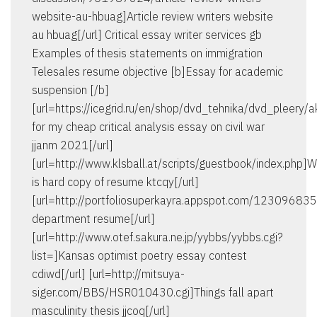
website-au-hbuag]Article review writers website
au hbuag[/url] Critical essay writer services gb
Examples of thesis statements on immigration
Telesales resume objective [b]Essay for academic
suspension [/b]
[url=https://icegrid.ru/en/shop/dvd_tehnika/dvd_pleery
for my cheap critical analysis essay on civil war
jjanm 2021[/url]
[url=http://www.klsball.at/scripts/guestbook/index.php]
is hard copy of resume ktcqy[/url]
[url=http://portfoliosuperkayra.appspot.com/123096835
department resume[/url]
[url=http://www.otef.sakura.ne.jp/yybbs/yybbs.cgi?
list=]Kansas optimist poetry essay contest
cdiwd[/url] [url=http://mitsuya-
siger.com/BBS/HSR010430.cgi]Things fall apart
masculinity thesis jjcoq[/url]