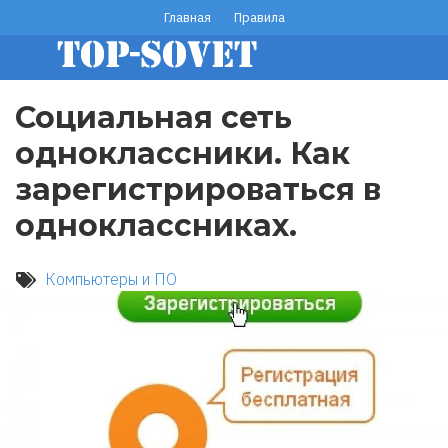
Перейти
Главная
Правила
footer
к
основному
menu
содержанию
Социальная сеть
одноклассники. Как
зарегистрироваться в
одноклассниках.
Компьютеры и ПО