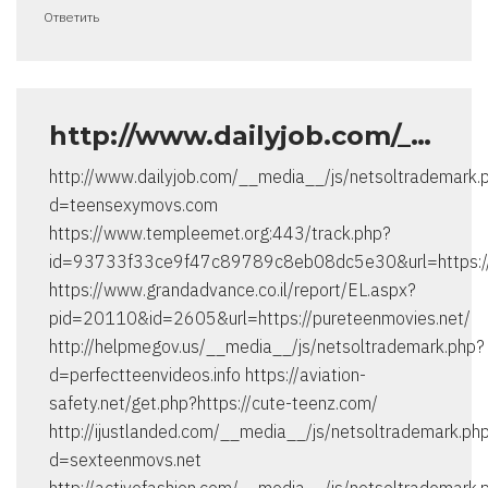
Ответить
http://www.dailyjob.com/_…
http://www.dailyjob.com/__media__/js/netsoltrademark.
d=teensexymovs.com
https://www.templeemet.org:443/track.php?
id=93733f33ce9f47c89789c8eb08dc5e30&url=https:/
https://www.grandadvance.co.il/report/EL.aspx?
pid=20110&id=2605&url=https://pureteenmovies.net/
http://helpmegov.us/__media__/js/netsoltrademark.php?
d=perfectteenvideos.info https://aviation-
safety.net/get.php?https://cute-teenz.com/
http://ijustlanded.com/__media__/js/netsoltrademark.ph
d=sexteenmovs.net