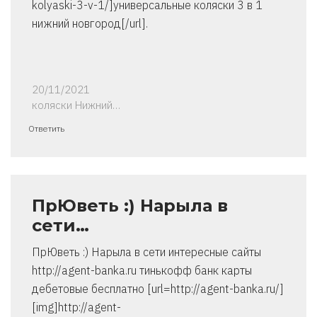
kolyaski-3-v-1/]универсальные коляски 3 в 1
нижний новгород[/url].
20/11/2021
коляски Нижний…
Ответить
ПрЮветь :) Нарыла в
сети…
ПрЮветь :) Нарыла в сети интересные сайты
http://agent-banka.ru тинькофф банк карты
дебетовые бесплатно [url=http://agent-banka.ru/]
[img]http://agent-