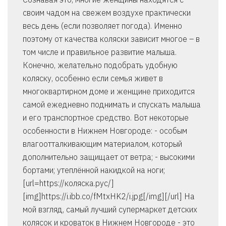
своим чадом на свежем воздухе практически
весь день (если позволяет погода). Именно
поэтому от качества коляски зависит многое – в
том числе и правильное развитие малыша.
Конечно, желательно подобрать удобную
коляску, особенно если семья живет в
многоквартирном доме и женщине приходится
самой ежедневно поднимать и спускать малыша
и его транспортное средство. Вот некоторые
особенности в Нижнем Новгороде: - особым
влагоотталкивающим материалом, который
дополнительно защищает от ветра; - высокими
бортами; утеплённой накидкой на ноги;
[url=https://коляска.рус/]
[img]https://i.ibb.co/fMtxHK2/i.jpg[/img][/url] На
мой взгляд, самый лучший супермаркет детских
колясок и кроваток в Нижнем Новгороде - это