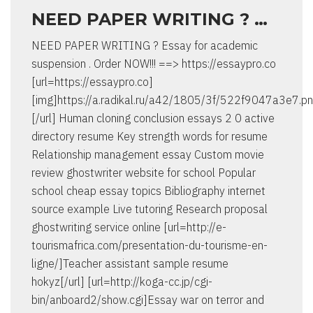
NEED PAPER WRITING ? …
NEED PAPER WRITING ? Essay for academic
suspension . Order NOW!!! ==> https://essaypro.co
[url=https://essaypro.co]
[img]https://a.radikal.ru/a42/1805/3f/522f9047a3e7.pn
[/url] Human cloning conclusion essays 2 0 active
directory resume Key strength words for resume
Relationship management essay Custom movie
review ghostwriter website for school Popular
school cheap essay topics Bibliography internet
source example Live tutoring Research proposal
ghostwriting service online [url=http://e-
tourismafrica.com/presentation-du-tourisme-en-
ligne/]Teacher assistant sample resume
hokyz[/url] [url=http://koga-cc.jp/cgi-
bin/anboard2/show.cgi]Essay war on terror and