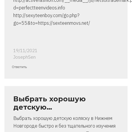
http://activefashion.com/__media__/js/netsoltrademark.
d=perfectteenvideos.info
http://sexyteenboy.com/go.php?
go=55&to=https://sexteenmovs.net/
19/11/2021
JosephSen
Ответить
Выбрать хорошую
детскую…
Выбрать хорошую детскую коляску в Нижнем
Новгороде быстро и без тщательного изучения