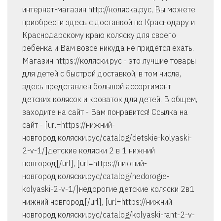
интернет-магазин http://коляска.рус, Вы можете
приобрести здесь с доставкой по Краснодару и
Краснодарскому краю коляску для своего
ребенка и Вам вовсе никуда не придётся ехать.
Магазин https://коляски.рус - это лучшие товары
для детей с быстрой доставкой, в том числе,
здесь представлен большой ассортимент
детских колясок и кроваток для детей. В общем,
заходите на сайт - Вам понравится! Ссылка на
сайт - [url=https://нижний-
новгород.коляски.рус/catalog/detskie-kolyaski-
2-v-1/]детские коляски 2 в 1 нижний
новгород[/url], [url=https://нижний-
новгород.коляски.рус/catalog/nedorogie-
kolyaski-2-v-1/]недорогие детские коляски 2в1
нижний новгород[/url], [url=https://нижний-
новгород.коляски.рус/catalog/kolyaski-rant-2-v-