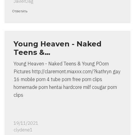
JavierDag
Ответить
Young Heaven - Naked
Teens &…
Young Heaven - Naked Teens & Young POorn
Pictures http://claremont.miaxxx.com/?kathryn gay
16 mobile porn 4 tube porn free porn clips
homemade porn hentai hardcore milf cougar porn
clips
19/11/2021
clydene1