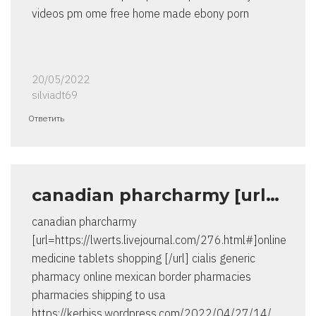
videos pm ome free home made ebony porn
20/05/2022
silviadt69
Ответить
canadian pharcharmy [url…
canadian pharcharmy
[url=https://lwerts.livejournal.com/276.html#]online
medicine tablets shopping [/url] cialis generic
pharmacy online mexican border pharmacies
pharmacies shipping to usa
https://kerbiss.wordpress.com/2022/04/27/14/