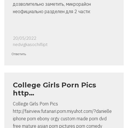
дозволительно заметить, микрорайон
неофициально разделен для 2 части:
20/05/2022
nedvigkasochiflipt
Ответить
College Girls Porn Pics
http…
College Girls Porn Pics
http://fairview.futanari.porn.miyuhot.com/?danielle
iphone porn ebony orgy custom made porn dvd
free mature asian porn pictures porn comedy