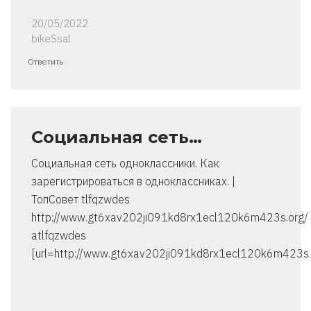
20/05/2022
bikeSsal
Ответить
Социальная сеть…
Социальная сеть одноклассники. Как
зарегистрироваться в одноклассниках. |
ТопСовет tlfqzwdes
http://www.gt6xav202ji091kd8rx1ecl120k6m423s.org/
atlfqzwdes
[url=http://www.gt6xav202ji091kd8rx1ecl120k6m423s.o