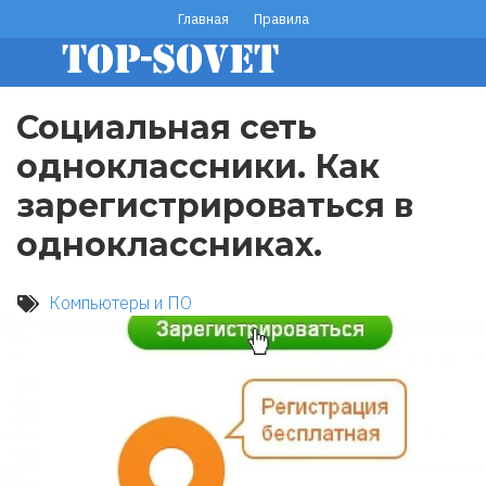
Перейти
Главная
Правила
footer
к
основному
menu
содержанию
Социальная сеть
одноклассники. Как
зарегистрироваться в
одноклассниках.
Компьютеры и ПО