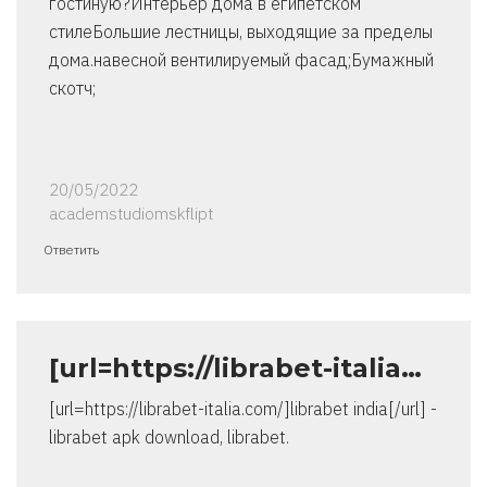
гостиную?Интерьер дома в египетском
стилеБольшие лестницы, выходящие за пределы
дома.навесной вентилируемый фасад;Бумажный
скотч;
20/05/2022
academstudiomskflipt
Ответить
[url=https://librabet-italia…
[url=https://librabet-italia.com/]librabet india[/url] -
librabet apk download, librabet.