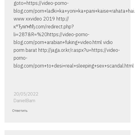
goto=https://video-porno-
blog.com/porn+ladki+ka+yoni+ka+pani+kaise+rahata+hai
www xxvideo 2019 http://
к°Ђліґмћђ.com/redirect.php?
li=287&R=%20https://video-porno-
blog.com/porn+arabian+fuking+video.html vidio
porm barat http://jaga.or.kr/r.aspx?u=https://video-
porno-
blog.com/porn+to+desi+real+sleeping+sex+scandal.html
20/05/2022
DanielBam
Ответить