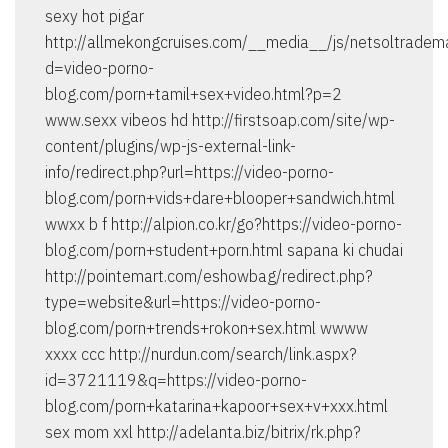
sexy hot pigar
http://allmekongcruises.com/__media__/js/netsoltradem
d=video-porno-
blog.com/porn+tamil+sex+video.html?p=2
www.sexx vibeos hd http://firstsoap.com/site/wp-
content/plugins/wp-js-external-link-
info/redirect.php?url=https://video-porno-
blog.com/porn+vids+dare+blooper+sandwich.html
wwxx b f http://alpion.co.kr/go?https://video-porno-
blog.com/porn+student+porn.html sapana ki chudai
http://pointemart.com/eshowbag/redirect.php?
type=website&url=https://video-porno-
blog.com/porn+trends+rokon+sex.html wwww
xxxx ccc http://nurdun.com/search/link.aspx?
id=3721119&q=https://video-porno-
blog.com/porn+katarina+kapoor+sex+v+xxx.html
sex mom xxl http://adelanta.biz/bitrix/rk.php?