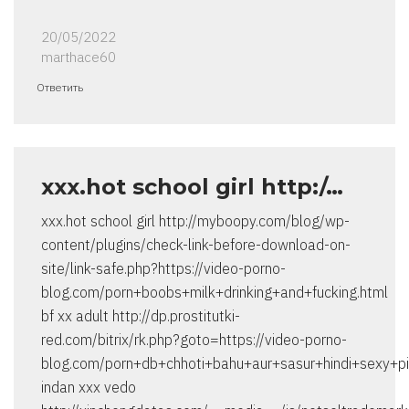
20/05/2022
marthace60
Ответить
xxx.hot school girl http:/…
xxx.hot school girl http://myboopy.com/blog/wp-
content/plugins/check-link-before-download-on-
site/link-safe.php?https://video-porno-
blog.com/porn+boobs+milk+drinking+and+fucking.html
bf xx adult http://dp.prostitutki-
red.com/bitrix/rk.php?goto=https://video-porno-
blog.com/porn+db+chhoti+bahu+aur+sasur+hindi+sexy+pi
indan xxx vedo