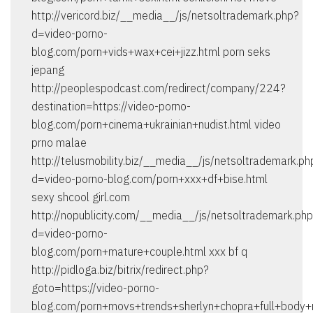
http://vericord.biz/__media__/js/netsoltrademark.php?
d=video-porno-
blog.com/porn+vids+wax+cei+jizz.html porn seks
jepang
http://peoplespodcast.com/redirect/company/224?
destination=https://video-porno-
blog.com/porn+cinema+ukrainian+nudist.html video
prno malae
http://telusmobility.biz/__media__/js/netsoltrademark.ph
d=video-porno-blog.com/porn+xxx+df+bise.html
sexy shcool girl.com
http://nopublicity.com/__media__/js/netsoltrademark.ph
d=video-porno-
blog.com/porn+mature+couple.html xxx bf q
http://pidloga.biz/bitrix/redirect.php?
goto=https://video-porno-
blog.com/porn+movs+trends+sherlyn+chopra+full+body