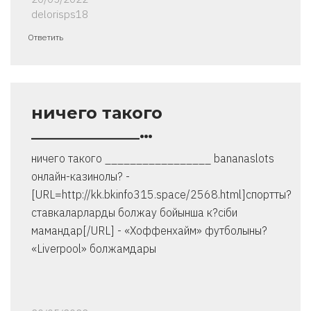
delorisps18
Ответить
ничего такого
_____________…
ничего такого _________________ bananaslots
онлайн-казинолы? -
[URL=http://kk.bkinfo315.space/2568.html]спортты?
ставкаларларды болжау бойынша к?сіби
мамандар[/URL] - «Хоффенхайм» футболыны?
«Liverpool» болжамдары