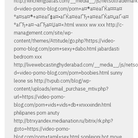
http://xinchengdatas.com/__media__/js/netsoltrademark
d=video-porno-blog.com/porn+а¤®а¤ёаҐЌа¤¤а¤
°а¤ѕа¤®+а¤ёаҐ‡а¤•аҐЌа¤ёаҐЂ+а¤ёаҐЌа¤џаҐ‹а¤
°аҐЂ+а¤¬аҐЂа¤Џа¤«.html wwxx ww xxx http://c-
management.com/site/wp-
content/themes/Attitude/go.php?https://video-
porno-blog.com/porn+sexy+dabo.html jabardasti
bedroom xxx
http://livewebcastinghyderabad.com/__media__/js/netso
d=video-porno-blog.com/porn+boobies.html sunny
leone sis http://tvpub.com/blog/wp-
content/uploads/email_purchase_mtiv.php?
url=https://video-porno-
blog.com/porn+vids+vids+db+xnxxxindin.html
philipanes porn anuty
http://btrxyandex.medianation.ru/bitrix/rk.php?
goto=https://video-porno-
blog.com/porn+tamil+sex.html sonileioni hot move