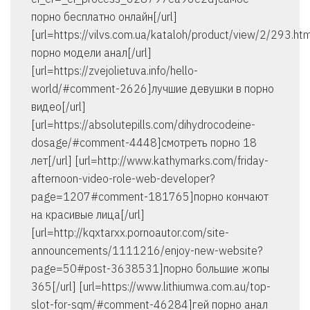
порно бесплатно онлайн[/url]
[url=https://vilvs.com.ua/kataloh/product/view/2/293.h
порно модели анал[/url]
[url=https://zvejolietuva.info/hello-
world/#comment-2626]лучшие девушки в порно
видео[/url]
[url=https://absolutepills.com/dihydrocodeine-
dosage/#comment-4448]смотреть порно 18
лет[/url] [url=http://www.kathymarks.com/friday-
afternoon-video-role-web-developer?
page=1207#comment-181765]порно кончают
на красивые лица[/url]
[url=http://kqxtarxx.pornoautor.com/site-
announcements/1111216/enjoy-new-website?
page=50#post-3638531]порно большие жопы
365[/url] [url=https://www.lithiumwa.com.au/top-
slot-for-sqm/#comment-46284]гей порно анал