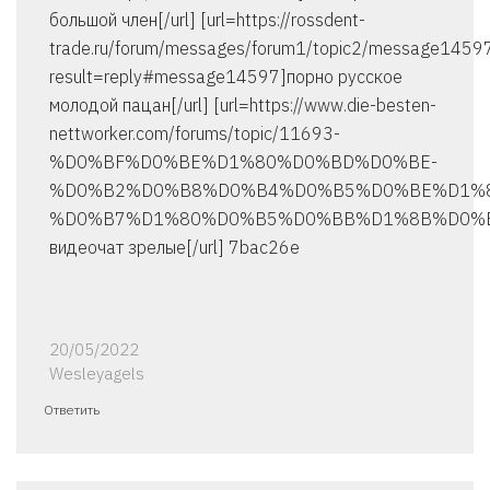
большой член[/url] [url=https://rossdent-
trade.ru/forum/messages/forum1/topic2/message1459
result=reply#message14597]порно русское
молодой пацан[/url] [url=https://www.die-besten-
nettworker.com/forums/topic/11693-
%D0%BF%D0%BE%D1%80%D0%BD%D0%BE-
%D0%B2%D0%B8%D0%B4%D0%B5%D0%BE%D1%8
%D0%B7%D1%80%D0%B5%D0%BB%D1%8B%D0%B5
видеочат зрелые[/url] 7bac26e
20/05/2022
Wesleyagels
Ответить