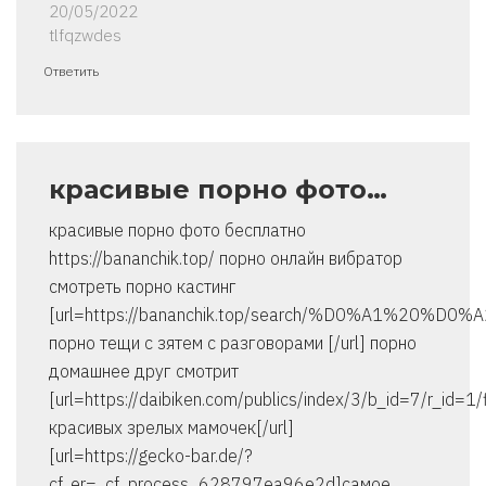
20/05/2022
tlfqzwdes
Ответить
красивые порно фото…
красивые порно фото бесплатно
https://bananchik.top/ порно онлайн вибратор
смотреть порно кастинг
[url=https://bananchik.top/search/%D0%A1%20
порно тещи с зятем с разговорами [/url] порно
домашнее друг смотрит
[url=https://daibiken.com/publics/index/3/b_id=7/r
красивых зрелых мамочек[/url]
[url=https://gecko-bar.de/?
cf_er=_cf_process_628797ea96e2d]самое