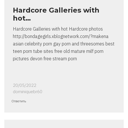
Hardcore Galleries with
hot…
Hardcore Galleries with hot Hardcore photos
http://bondagegirls.xblognetwork.com/?makena
asian celebrity porn gay porn and threesomes best
teen porn tube sites free old mature milf porn
pictures devon free stream porn
20/05/2022
dominiquebr60
Ответить