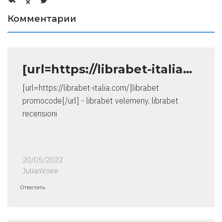
Комментарии
[url=https://librabet-italia…
[url=https://librabet-italia.com/]librabet
promocode[/url] - librabet velemeny, librabet
recensioni
20/05/2022
JulianVoire
Ответить