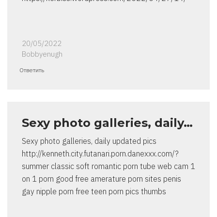
20/05/2022
Bobbyenugh
Ответить
Sexy photo galleries, daily…
Sexy photo galleries, daily updated pics
http://kenneth.city.futanari.porn.danexxx.com/?
summer classic soft romantic porn tube web cam 1
on 1 porn good free amerature porn sites penis
gay nipple porn free teen porn pics thumbs