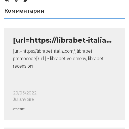
Комментарии
[url=https://librabet-italia…
[url=https://librabet-italia.com/]librabet
promocode[/url] - librabet velemeny, librabet
recensioni
20/05/2022
JulianVoire
Ответить