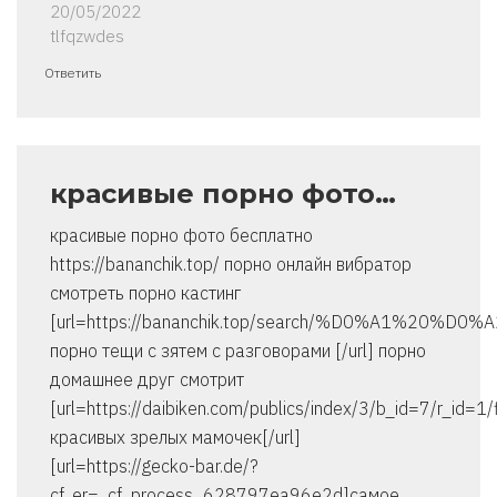
20/05/2022
tlfqzwdes
Ответить
красивые порно фото…
красивые порно фото бесплатно
https://bananchik.top/ порно онлайн вибратор
смотреть порно кастинг
[url=https://bananchik.top/search/%D0%A1%20
порно тещи с зятем с разговорами [/url] порно
домашнее друг смотрит
[url=https://daibiken.com/publics/index/3/b_id=7/r
красивых зрелых мамочек[/url]
[url=https://gecko-bar.de/?
cf_er=_cf_process_628797ea96e2d]самое