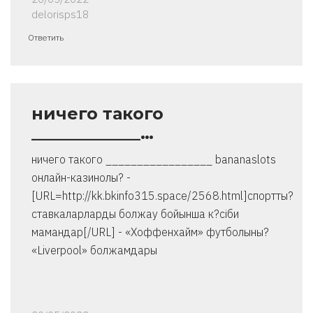
delorisps18
Ответить
ничего такого
_____________…
ничего такого _________________ bananaslots
онлайн-казинолы? -
[URL=http://kk.bkinfo315.space/2568.html]спортты?
ставкаларларды болжау бойынша к?сіби
мамандар[/URL] - «Хоффенхайм» футболыны?
«Liverpool» болжамдары