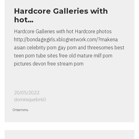
Hardcore Galleries with
hot…
Hardcore Galleries with hot Hardcore photos
http://bondagegirls.xblognetwork.com/?makena
asian celebrity porn gay porn and threesomes best
teen porn tube sites free old mature milf porn
pictures devon free stream porn
20/05/2022
dominiquebr60
Ответить