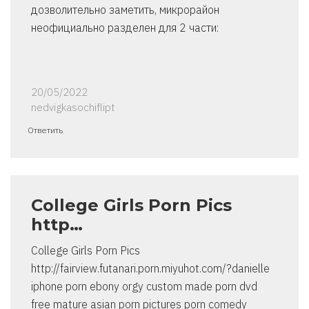
дозволительно заметить, микрорайон
неофициально разделен для 2 части:
20/05/2022
nedvigkasochiflipt
Ответить
College Girls Porn Pics
http…
College Girls Porn Pics
http://fairview.futanari.porn.miyuhot.com/?danielle
iphone porn ebony orgy custom made porn dvd
free mature asian porn pictures porn comedy