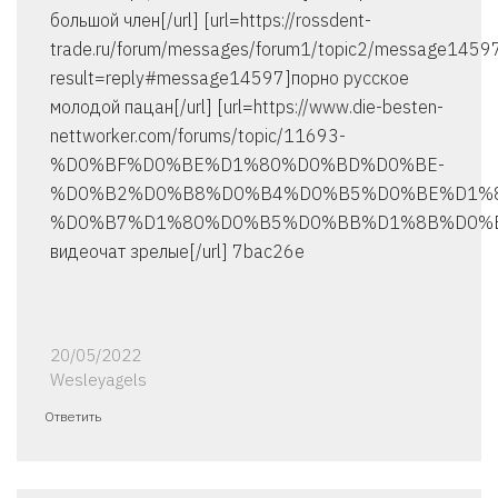
большой член[/url] [url=https://rossdent-
trade.ru/forum/messages/forum1/topic2/message1459
result=reply#message14597]порно русское
молодой пацан[/url] [url=https://www.die-besten-
nettworker.com/forums/topic/11693-
%D0%BF%D0%BE%D1%80%D0%BD%D0%BE-
%D0%B2%D0%B8%D0%B4%D0%B5%D0%BE%D1%8
%D0%B7%D1%80%D0%B5%D0%BB%D1%8B%D0%B5
видеочат зрелые[/url] 7bac26e
20/05/2022
Wesleyagels
Ответить