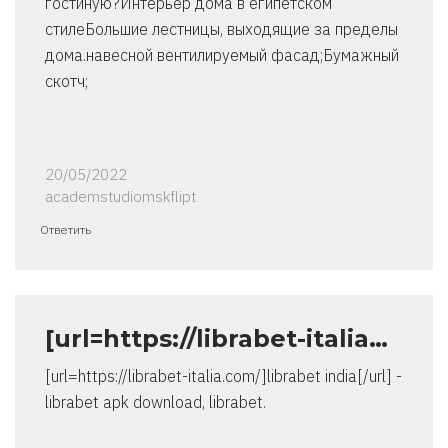
гостиную?Интерьер дома в египетском
стилеБольшие лестницы, выходящие за пределы
дома.навесной вентилируемый фасад;Бумажный
скотч;
20/05/2022
academstudiomskflipt
Ответить
[url=https://librabet-italia…
[url=https://librabet-italia.com/]librabet india[/url] -
librabet apk download, librabet.