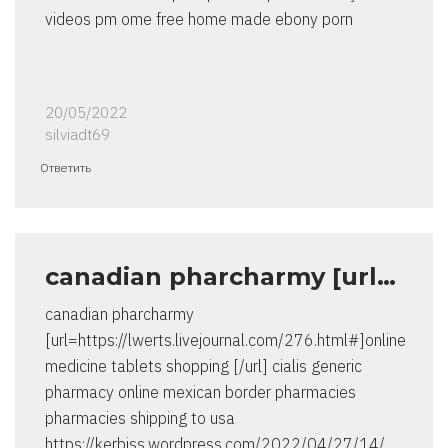
videos pm ome free home made ebony porn
20/05/2022
silviadt69
Ответить
canadian pharcharmy [url…
canadian pharcharmy
[url=https://lwerts.livejournal.com/276.html#]online
medicine tablets shopping [/url] cialis generic
pharmacy online mexican border pharmacies
pharmacies shipping to usa
https://kerbiss.wordpress.com/2022/04/27/14/