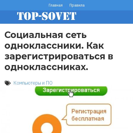
Перейти
Главная
Правила
footer
к
основному
menu
содержанию
Социальная сеть
одноклассники. Как
зарегистрироваться в
одноклассниках.
Компьютеры и ПО