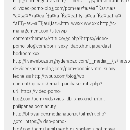
http://xinchengdatas.com/__media__/js/netsoltrademark
d=video-porno-blog.com/porn+а¤®а¤ёаҐЌа¤¤а¤
°а¤ѕа¤®+а¤ёаҐ‡а¤•аҐЌа¤ёаҐЂ+а¤ёаҐЌа¤џаҐ‹а¤
°аҐЂ+а¤¬аҐЂа¤Џа¤«.html wwxx ww xxx http://c-
management.com/site/wp-
content/themes/Attitude/go.php?https://video-
porno-blog.com/porn+sexy+dabo.html jabardasti
bedroom xxx
http://livewebcastinghyderabad.com/__media__/js/netso
d=video-porno-blog.com/porn+boobies.html sunny
leone sis http://tvpub.com/blog/wp-
content/uploads/email_purchase_mtiv.php?
url=https://video-porno-
blog.com/porn+vids+vids+db+xnxxxindin.html
philipanes porn anuty
http://btrxyandex.medianation.ru/bitrix/rk.php?
goto=https://video-porno-
blog.com/porn+tamil+sex.html sonileioni hot move