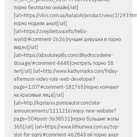
порно бесплатно онлайн[/url]
[url=https://vilvs.com.ua/kataloh/product/view/2/293.h
порно модели анал[/url]
[url=https://zvejolietuva.info/hello-
world/#comment-2626]лучшие девушки в порно
видео[/url]
[url=https://absolutepills.com/dihydrocodeine-
dosage/#comment-4448]смотреть порно 18
лет[/url] [url=http://www.kathymarks.com/friday-
afternoon-video-role-web-developer?
page=1207#comment-181765]порно кончают
на красивые лица[/url]
[url=http://kqxtarxx.pornoautor.com/site-
announcements/1111216/enjoy-new-website?
page=50#post-3638531]порно большие жопы
365[/url] [url=https://www.lithiumwa.com.au/top-
slot-for-sqm/#comment-46284]гей порно анал