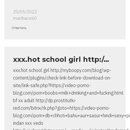
20/05/2022
marthace60
Ответить
xxx.hot school girl http:/…
xxx.hot school girl http://myboopy.com/blog/wp-
content/plugins/check-link-before-download-on-
site/link-safe.php?https://video-porno-
blog.com/porn+boobs+milk+drinking+and+fucking.html
bf xx adult http://dp.prostitutki-
red.com/bitrix/rk.php?goto=https://video-porno-
blog.com/porn+db+chhoti+bahu+aur+sasur+hindi+sexy+pi
indan xxx vedo