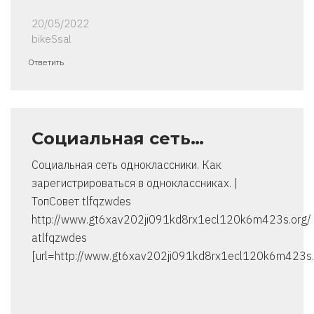
20/05/2022
bikeSsal
Ответить
Социальная сеть…
Социальная сеть одноклассники. Как
зарегистрироваться в одноклассниках. |
ТопСовет tlfqzwdes
http://www.gt6xav202ji091kd8rx1ecl120k6m423s.org/
atlfqzwdes
[url=http://www.gt6xav202ji091kd8rx1ecl120k6m423s.o