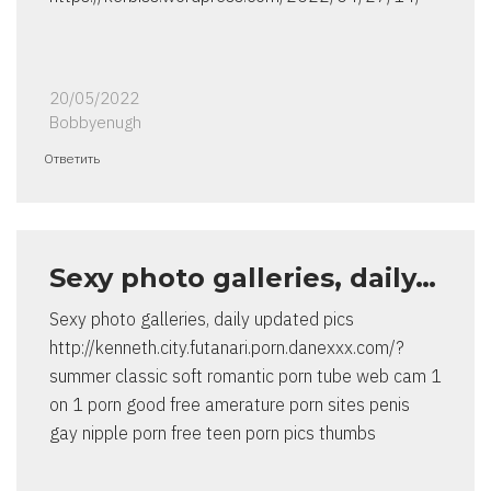
20/05/2022
Bobbyenugh
Ответить
Sexy photo galleries, daily…
Sexy photo galleries, daily updated pics
http://kenneth.city.futanari.porn.danexxx.com/?
summer classic soft romantic porn tube web cam 1
on 1 porn good free amerature porn sites penis
gay nipple porn free teen porn pics thumbs