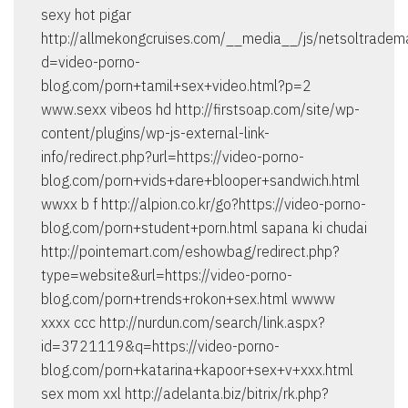
sexy hot pigar
http://allmekongcruises.com/__media__/js/netsoltradem
d=video-porno-
blog.com/porn+tamil+sex+video.html?p=2
www.sexx vibeos hd http://firstsoap.com/site/wp-
content/plugins/wp-js-external-link-
info/redirect.php?url=https://video-porno-
blog.com/porn+vids+dare+blooper+sandwich.html
wwxx b f http://alpion.co.kr/go?https://video-porno-
blog.com/porn+student+porn.html sapana ki chudai
http://pointemart.com/eshowbag/redirect.php?
type=website&url=https://video-porno-
blog.com/porn+trends+rokon+sex.html wwww
xxxx ccc http://nurdun.com/search/link.aspx?
id=3721119&q=https://video-porno-
blog.com/porn+katarina+kapoor+sex+v+xxx.html
sex mom xxl http://adelanta.biz/bitrix/rk.php?