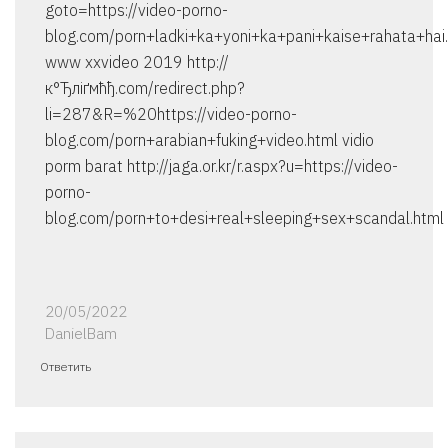
goto=https://video-porno-
blog.com/porn+ladki+ka+yoni+ka+pani+kaise+rahata+hai
www xxvideo 2019 http://
к°Ђліґмћђ.com/redirect.php?
li=287&R=%20https://video-porno-
blog.com/porn+arabian+fuking+video.html vidio
porm barat http://jaga.or.kr/r.aspx?u=https://video-
porno-
blog.com/porn+to+desi+real+sleeping+sex+scandal.html
20/05/2022
DanielBam
Ответить