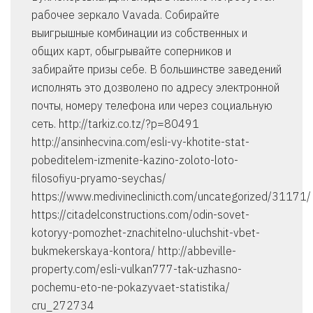
рабочее зеркало Vavada. Собирайте
выигрышные комбинации из собственных и
общих карт, обыгрывайте соперников и
забирайте призы себе. В большинстве заведений
исполнять это дозволено по адресу электронной
почты, номеру телефона или через социальную
сеть. http://tarkiz.co.tz/?p=80491
http://ansinhecvina.com/esli-vy-khotite-stat-
pobeditelem-izmenite-kazino-zoloto-loto-
filosofiyu-pryamo-seychas/
https://www.medivineclinicth.com/uncategorized/31171/
https://citadelconstructions.com/odin-sovet-
kotoryy-pomozhet-znachitelno-uluchshit-vbet-
bukmekerskaya-kontora/ http://abbeville-
property.com/esli-vulkan777-tak-uzhasno-
pochemu-eto-ne-pokazyvaet-statistika/
cru_272734