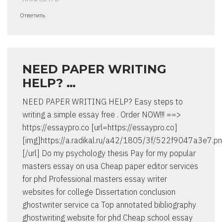
Ответить
NEED PAPER WRITING
HELP? …
NEED PAPER WRITING HELP? Easy steps to
writing a simple essay free . Order NOW!!! ==>
https://essaypro.co [url=https://essaypro.co]
[img]https://a.radikal.ru/a42/1805/3f/522f9047a3e7.pn
[/url] Do my psychology thesis Pay for my popular
masters essay on usa Cheap paper editor services
for phd Professional masters essay writer
websites for college Dissertation conclusion
ghostwriter service ca Top annotated bibliography
ghostwriting website for phd Cheap school essay