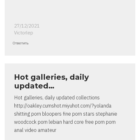
27/12/2021
Victorlep
Ответить
Hot galleries, daily
updated…
Hot galleries, daily updated collections
http://oakley.cumshot.miyuhot.com/?yolanda
shitting porn bloopers fine porn stars stephanie
woodcock porn lebian hard core free porn porn
anal video amateur