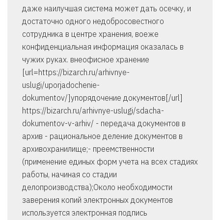
даже наилучшая система может дать осечку, и
достаточно одного недобросовестного
сотрудника в центре хранения, воеже
конфиденциальная информация оказалась в
чужих руках. внеофисное хранение
[url=https://bizarch.ru/arhivnye-
uslugi/uporjadochenie-
dokumentov/]упорядочение документов[/url]
https://bizarch.ru/arhivnye-uslugi/sdacha-
dokumentov-v-arhiv/ - передача документов в
архив - рациональное деление документов в
архивохранилище;- преемственности
(применение единых форм учета на всех стадиях
работы, начиная со стадии
делопроизводства);Около необходимости
заверения копий электронных документов
используется электронная подпись