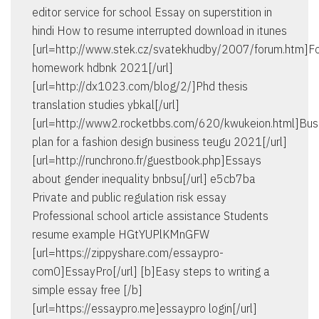
editor service for school Essay on superstition in
hindi How to resume interrupted download in itunes
[url=http://www.stek.cz/svatekhudby/2007/forum.htm]F
homework hdbnk 2021[/url]
[url=http://dx1023.com/blog/2/]Phd thesis
translation studies ybkal[/url]
[url=http://www2.rocketbbs.com/620/kwukeion.html]Bus
plan for a fashion design business teugu 2021[/url]
[url=http://runchrono.fr/guestbook.php]Essays
about gender inequality bnbsu[/url] e5cb7ba
Private and public regulation risk essay
Professional school article assistance Students
resume example HGtYUPlKMnGFW
[url=https://zippyshare.com/essaypro-
com0]EssayPro[/url] [b]Easy steps to writing a
simple essay free [/b]
[url=https://essaypro.me]essaypro login[/url]