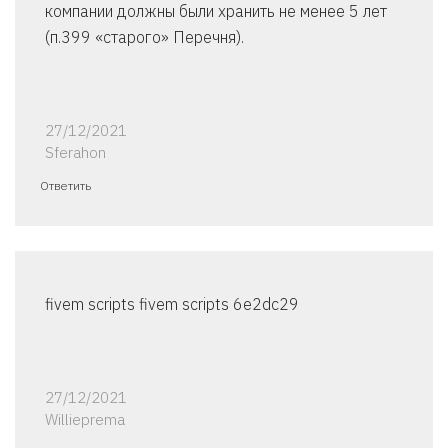
компании должны были хранить не менее 5 лет
(п.399 «старого» Перечня).
27/12/2021
Sferahon
Ответить
fivem scripts fivem scripts 6e2dc29
27/12/2021
Willieprema