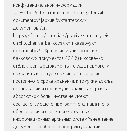
конфиденциальной информации
[url=https://sferar.ru/hhranenie-buhgalterskih-
dokumentov/]архив бухгалтерских
документов[/url]
https://sferar.ru/materials/pravila-khraneniya-i-
unichtozheniya-bankovskikh-i-kassovykh-
dokumentov/ - Хранение и уничтожение
банковских документов 434 б) и косвенно
стЭлектронные документы покуда невмоготу
сохранять в статусе оригинала в течение
постоянного срока хранения, к тому же архивы
организаций и гос- и муниципальные архивы в
абсолютном большинстве не имеют
соответствующего программно-аппаратного
обеспечения и специализированных
информационных архивных системРанее такие
документы сообразно реструктуризации