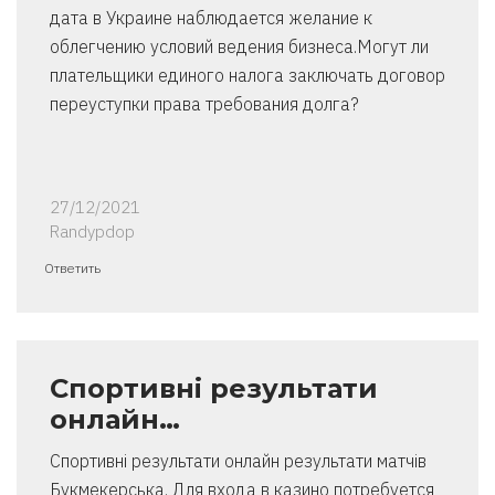
дата в Украине наблюдается желание к
облегчению условий ведения бизнеса.Могут ли
плательщики единого налога заключать договор
переуступки права требования долга?
27/12/2021
Randypdop
Ответить
Спортивні результати
онлайн…
Спортивні результати онлайн результати матчів
Букмекерська. Для входа в казино потребуется