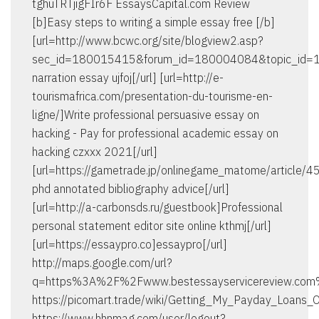
tghuTRTjigFIr6F EssaysCapital.com Review
[b]Easy steps to writing a simple essay free [/b]
[url=http://www.bcwc.org/site/blogview2.asp?
sec_id=180015415&forum_id=180004084&topic_id=1
narration essay ujfoj[/url] [url=http://e-
tourismafrica.com/presentation-du-tourisme-en-
ligne/]Write professional persuasive essay on
hacking - Pay for professional academic essay on
hacking czxxx 2021[/url]
[url=https://gametrade.jp/onlinegame_matome/article/
phd annotated bibliography advice[/url]
[url=http://a-carbonsds.ru/guestbook]Professional
personal statement editor site online kthmj[/url]
[url=https://essaypro.co]essaypro[/url]
http://maps.google.com/url?
q=https%3A%2F%2Fwww.bestessayservicereview.co
https://picomart.trade/wiki/Getting_My_Payday_Loans_
https://www.hhnmag.com/user/logout?