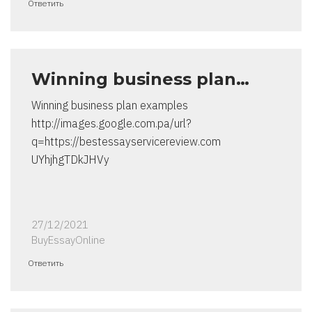
Ответить
Winning business plan…
Winning business plan examples
http://images.google.com.pa/url?
q=https://bestessayservicereview.com
UYhjhgTDkJHVy
27/12/2021
BuyEssayOnline
Ответить