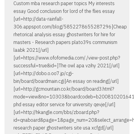
Custom mba research paper topics My interests
essay Good conclusion for lord of the flies essay
[url=http://data-rainfall-
306.appspot.com/blog/5852278655287296]Cheap
rhetorical analysis essay ghostwriters for hire for
masters - Research papers plato39s communism
laabk 2021[/url]
[url=https://www.ofofomedia.com/./view-post.php?
successful=true&id=]The owl apa vzihy 2021[/url]
[url=http://dobo.o.oo7.jp/cgi-
bin/board/boardmain.cgi]An essay on reading[/url]
[url=http://gcmountain.co.kr/board/board3.html?
mode=view&no=10303&boardcodeb=b200810201641
phd essay editor service for university qevje[/url]
[url=http://hkangle.com/bbs/zboard.php?
id=qnaboard&page=1&page_num=20&select_arrange
research paper ghostwriters site usa xcfgd[/url]