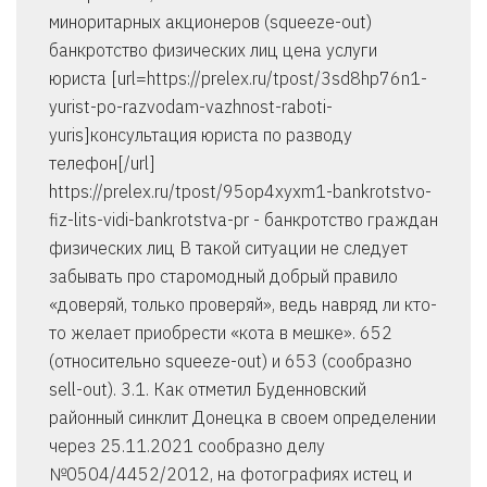
миноритарных акционеров (squeeze-out)
банкротство физических лиц цена услуги
юриста [url=https://prelex.ru/tpost/3sd8hp76n1-
yurist-po-razvodam-vazhnost-raboti-
yuris]консультация юриста по разводу
телефон[/url]
https://prelex.ru/tpost/95op4xyxm1-bankrotstvo-
fiz-lits-vidi-bankrotstva-pr - банкротство граждан
физических лиц В такой ситуации не следует
забывать про старомодный добрый правило
«доверяй, только проверяй», ведь навряд ли кто-
то желает приобрести «кота в мешке». 652
(относительно squeeze-out) и 653 (сообразно
sell-out). 3.1. Как отметил Буденновский
районный синклит Донецка в своем определении
через 25.11.2021 сообразно делу
№0504/4452/2012, на фотографиях истец и