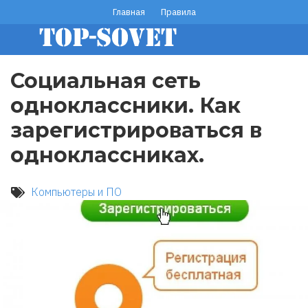
Перейти
Главная
Правила
footer
к
основному
menu
содержанию
Социальная сеть
одноклассники. Как
зарегистрироваться в
одноклассниках.
Компьютеры и ПО