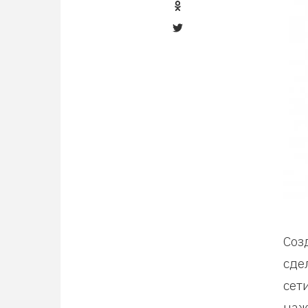
Соз
сде
сет
наж