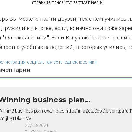
ерь Вы можете найти друзей, тех с кем учились 
 дружили в детстве, если, конечно они тоже зар
и "Одноклассники". Если Вы укажете свои правил
бщества учебных заведений, в которых учились, то
регистрация
социальная сеть
одноклассники
мментарии
Winning business plan…
Winning business plan examples http://images.google.com.pa/ur
UYhjhgTDkJHVy
27/12/2021
BuyEssayOnline