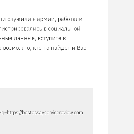
или служили в армии, работали
егистрировались в социальной
ьные данные, вступите в
 возможно, кто-то найдет и Вас.
l?q=https://bestessayservicereview.com