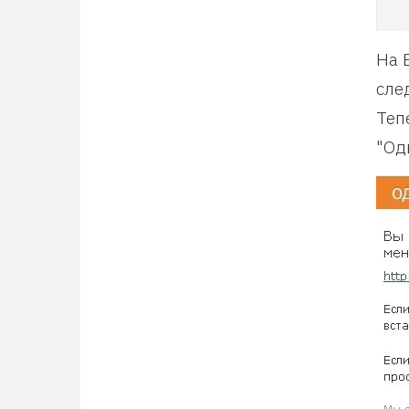
На 
сле
Теп
"Од