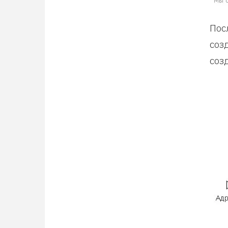
Пос
соз
соз