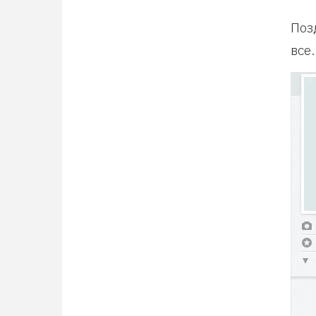
Поз
все.