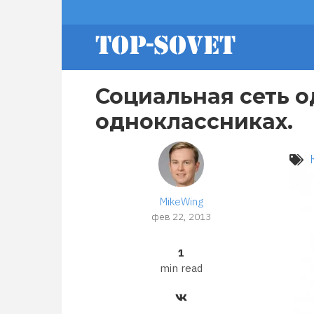
Перейти
footer
к
основному
содержанию
menu
Социальная сеть о
одноклассниках.
MikeWing
фев 22, 2013
1
min read