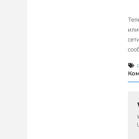
Теп
или
сет
соо
Ко