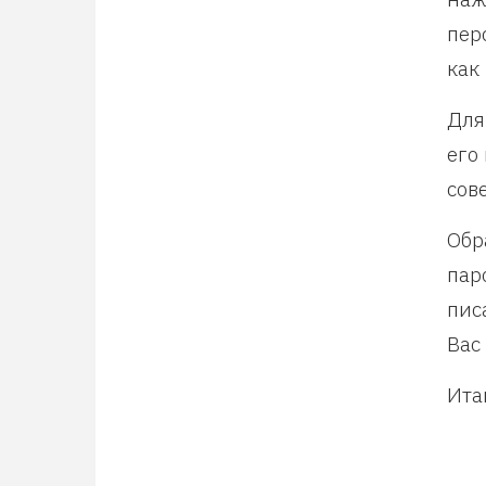
пер
как
Для
его
сов
Обр
пар
пис
Вас
Ита