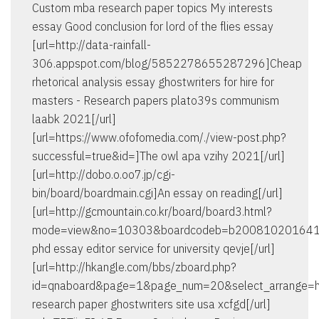
Custom mba research paper topics My interests
essay Good conclusion for lord of the flies essay
[url=http://data-rainfall-
306.appspot.com/blog/5852278655287296]Cheap
rhetorical analysis essay ghostwriters for hire for
masters - Research papers plato39s communism
laabk 2021[/url]
[url=https://www.ofofomedia.com/./view-post.php?
successful=true&id=]The owl apa vzihy 2021[/url]
[url=http://dobo.o.oo7.jp/cgi-
bin/board/boardmain.cgi]An essay on reading[/url]
[url=http://gcmountain.co.kr/board/board3.html?
mode=view&no=10303&boardcodeb=b200810201641
phd essay editor service for university qevje[/url]
[url=http://hkangle.com/bbs/zboard.php?
id=qnaboard&page=1&page_num=20&select_arrange
research paper ghostwriters site usa xcfgd[/url]