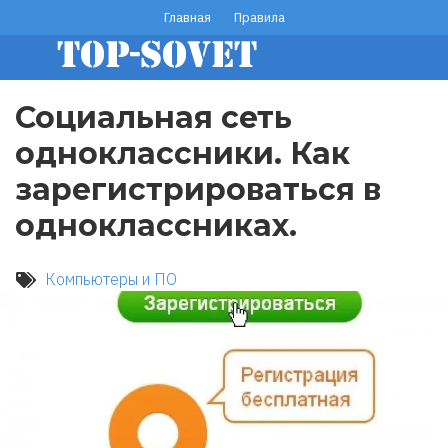
Перейти
Главная
Правила
footer
к
основному
menu
содержанию
Социальная сеть
одноклассники. Как
зарегистрироваться в
одноклассниках.
Компьютеры и ПО