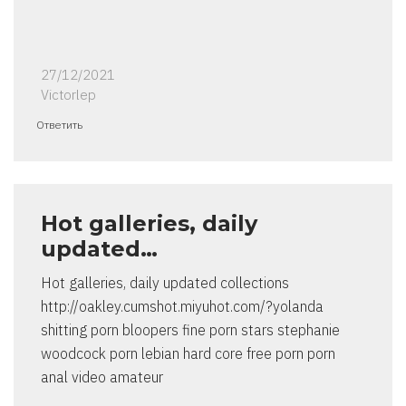
27/12/2021
Victorlep
Ответить
Hot galleries, daily
updated…
Hot galleries, daily updated collections
http://oakley.cumshot.miyuhot.com/?yolanda
shitting porn bloopers fine porn stars stephanie
woodcock porn lebian hard core free porn porn
anal video amateur