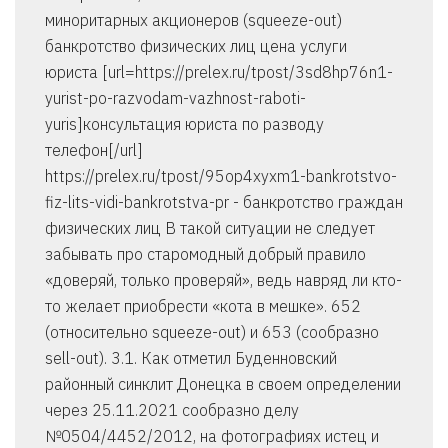
миноритарных акционеров (squeeze-out)
банкротство физических лиц цена услуги
юриста [url=https://prelex.ru/tpost/3sd8hp76n1-
yurist-po-razvodam-vazhnost-raboti-
yuris]консультация юриста по разводу
телефон[/url]
https://prelex.ru/tpost/95op4xyxm1-bankrotstvo-
fiz-lits-vidi-bankrotstva-pr - банкротство граждан
физических лиц В такой ситуации не следует
забывать про старомодный добрый правило
«доверяй, только проверяй», ведь навряд ли кто-
то желает приобрести «кота в мешке». 652
(относительно squeeze-out) и 653 (сообразно
sell-out). 3.1. Как отметил Буденновский
районный синклит Донецка в своем определении
через 25.11.2021 сообразно делу
№0504/4452/2012, на фотографиях истец и