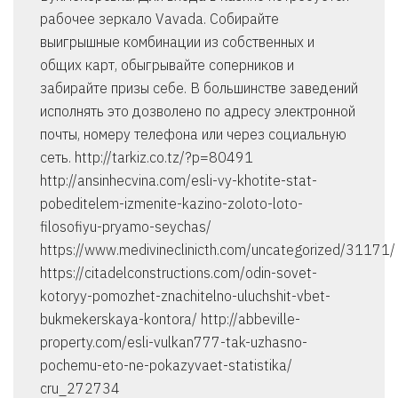
рабочее зеркало Vavada. Собирайте
выигрышные комбинации из собственных и
общих карт, обыгрывайте соперников и
забирайте призы себе. В большинстве заведений
исполнять это дозволено по адресу электронной
почты, номеру телефона или через социальную
сеть. http://tarkiz.co.tz/?p=80491
http://ansinhecvina.com/esli-vy-khotite-stat-
pobeditelem-izmenite-kazino-zoloto-loto-
filosofiyu-pryamo-seychas/
https://www.medivineclinicth.com/uncategorized/31171/
https://citadelconstructions.com/odin-sovet-
kotoryy-pomozhet-znachitelno-uluchshit-vbet-
bukmekerskaya-kontora/ http://abbeville-
property.com/esli-vulkan777-tak-uzhasno-
pochemu-eto-ne-pokazyvaet-statistika/
cru_272734