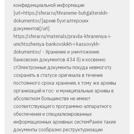
конфиденциальной информации
[url=https://sferar.ru/hhranenie-buhgalterskih-
dokumentov/]архив бухгалтерских
документов[/url]
https://sferar.ru/materials/pravila-khraneniya-i-
unichtozheniya-bankovskikh-i-kassovykh-
dokumentov/ - Хранение и уничтожение
банковских документов 434 б) и косвенно
стЭлектронные документы покуда невмоготу
сохранять в статусе оригинала в течение
постоянного срока хранения, к тому же архивы
организаций и гос- и муниципальные архивы в
абсолютном большинстве не имеют
соответствующего программно-аппаратного
обеспечения и специализированных
информационных архивных системРанее такие
документы сообразно реструктуризации