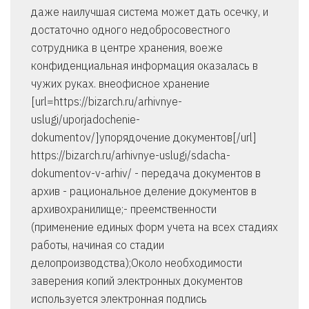
даже наилучшая система может дать осечку, и
достаточно одного недобросовестного
сотрудника в центре хранения, воеже
конфиденциальная информация оказалась в
чужих руках. внеофисное хранение
[url=https://bizarch.ru/arhivnye-
uslugi/uporjadochenie-
dokumentov/]упорядочение документов[/url]
https://bizarch.ru/arhivnye-uslugi/sdacha-
dokumentov-v-arhiv/ - передача документов в
архив - рациональное деление документов в
архивохранилище;- преемственности
(применение единых форм учета на всех стадиях
работы, начиная со стадии
делопроизводства);Около необходимости
заверения копий электронных документов
используется электронная подпись