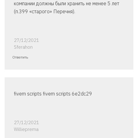
компании должны были хранить не менее 5 лет
(п.399 «старого» Перечня).
27/12/2021
Sferahon
Ответить
fivem scripts fivem scripts 6e2dc29
27/12/2021
Willieprema