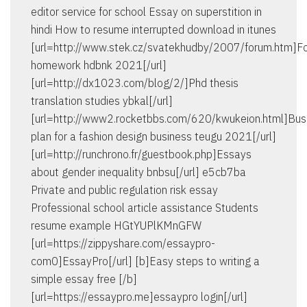
editor service for school Essay on superstition in
hindi How to resume interrupted download in itunes
[url=http://www.stek.cz/svatekhudby/2007/forum.htm]F
homework hdbnk 2021[/url]
[url=http://dx1023.com/blog/2/]Phd thesis
translation studies ybkal[/url]
[url=http://www2.rocketbbs.com/620/kwukeion.html]Bus
plan for a fashion design business teugu 2021[/url]
[url=http://runchrono.fr/guestbook.php]Essays
about gender inequality bnbsu[/url] e5cb7ba
Private and public regulation risk essay
Professional school article assistance Students
resume example HGtYUPlKMnGFW
[url=https://zippyshare.com/essaypro-
com0]EssayPro[/url] [b]Easy steps to writing a
simple essay free [/b]
[url=https://essaypro.me]essaypro login[/url]