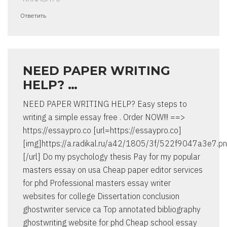
Ответить
NEED PAPER WRITING
HELP? …
NEED PAPER WRITING HELP? Easy steps to
writing a simple essay free . Order NOW!!! ==>
https://essaypro.co [url=https://essaypro.co]
[img]https://a.radikal.ru/a42/1805/3f/522f9047a3e7.pn
[/url] Do my psychology thesis Pay for my popular
masters essay on usa Cheap paper editor services
for phd Professional masters essay writer
websites for college Dissertation conclusion
ghostwriter service ca Top annotated bibliography
ghostwriting website for phd Cheap school essay