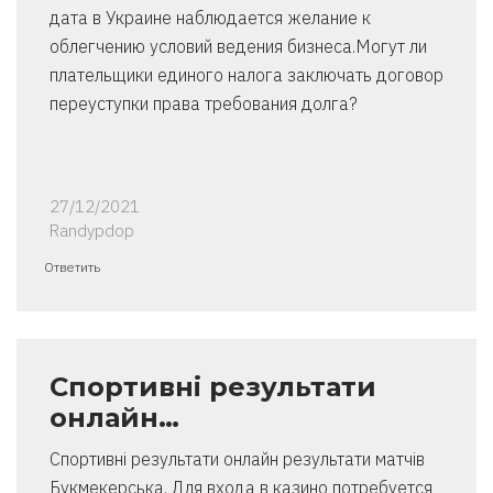
дата в Украине наблюдается желание к
облегчению условий ведения бизнеса.Могут ли
плательщики единого налога заключать договор
переуступки права требования долга?
27/12/2021
Randypdop
Ответить
Спортивні результати
онлайн…
Спортивні результати онлайн результати матчів
Букмекерська. Для входа в казино потребуется