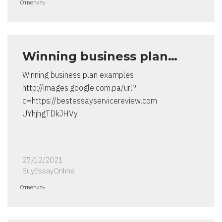
Ответить
Winning business plan…
Winning business plan examples
http://images.google.com.pa/url?
q=https://bestessayservicereview.com
UYhjhgTDkJHVy
27/12/2021
BuyEssayOnline
Ответить