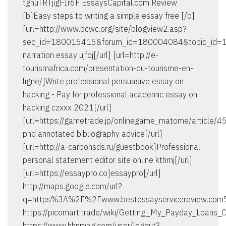
tghuTRTjigFIr6F EssaysCapital.com Review
[b]Easy steps to writing a simple essay free [/b]
[url=http://www.bcwc.org/site/blogview2.asp?
sec_id=180015415&forum_id=180004084&topic_id=1
narration essay ujfoj[/url] [url=http://e-
tourismafrica.com/presentation-du-tourisme-en-
ligne/]Write professional persuasive essay on
hacking - Pay for professional academic essay on
hacking czxxx 2021[/url]
[url=https://gametrade.jp/onlinegame_matome/article/
phd annotated bibliography advice[/url]
[url=http://a-carbonsds.ru/guestbook]Professional
personal statement editor site online kthmj[/url]
[url=https://essaypro.co]essaypro[/url]
http://maps.google.com/url?
q=https%3A%2F%2Fwww.bestessayservicereview.co
https://picomart.trade/wiki/Getting_My_Payday_Loans_
https://www.hhnmag.com/user/logout?