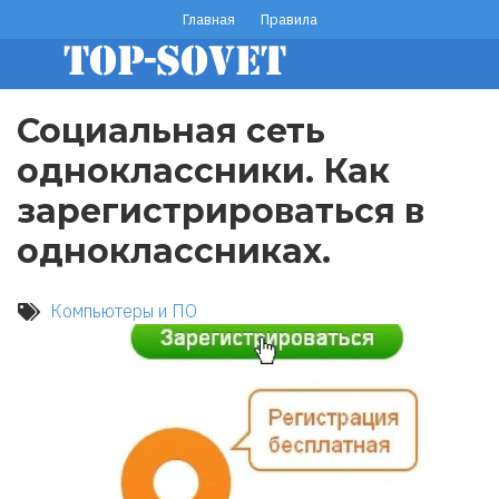
Перейти
Главная
Правила
footer
к
основному
menu
содержанию
Социальная сеть
одноклассники. Как
зарегистрироваться в
одноклассниках.
Компьютеры и ПО