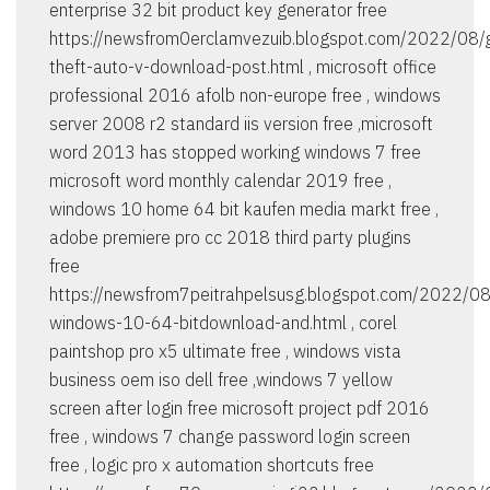
enterprise 32 bit product key generator free
https://newsfrom0erclamvezuib.blogspot.com/2022/08/
theft-auto-v-download-post.html , microsoft office
professional 2016 afolb non-europe free , windows
server 2008 r2 standard iis version free ,microsoft
word 2013 has stopped working windows 7 free
microsoft word monthly calendar 2019 free ,
windows 10 home 64 bit kaufen media markt free ,
adobe premiere pro cc 2018 third party plugins
free
https://newsfrom7peitrahpelsusg.blogspot.com/2022/0
windows-10-64-bitdownload-and.html , corel
paintshop pro x5 ultimate free , windows vista
business oem iso dell free ,windows 7 yellow
screen after login free microsoft project pdf 2016
free , windows 7 change password login screen
free , logic pro x automation shortcuts free