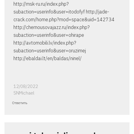
http://msk-ru.ru/index.php?
subaction=userinfo&user=itodofyf http://jade-
crack.com/home.php?mod=space&uid=142734
http://chernousovajazz.ru/index.php?
subaction=userinfo&user=ohirape
http://avtomobili.lv/index.php?
subaction=userinfo&user=oruzimej
http://ebaldai.lt/en/baldas/ninel/
12/08/2022
SNMichael
Ответить