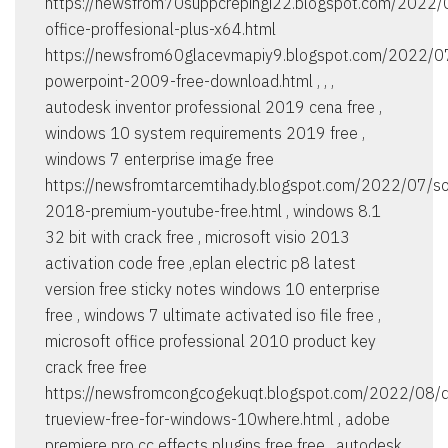
https://newsfrom70suppcrepingi22.blogspot.com/2022/0
office-proffesional-plus-x64.html
https://newsfrom60glacevmapiy9.blogspot.com/2022/0
powerpoint-2009-free-download.html , , ,
autodesk inventor professional 2019 cena free ,
windows 10 system requirements 2019 free ,
windows 7 enterprise image free
https://newsfromtarcemtihady.blogspot.com/2022/07/so
2018-premium-youtube-free.html , windows 8.1
32 bit with crack free , microsoft visio 2013
activation code free ,eplan electric p8 latest
version free sticky notes windows 10 enterprise
free , windows 7 ultimate activated iso file free ,
microsoft office professional 2010 product key
crack free free
https://newsfromcongcogekuqt.blogspot.com/2022/08/
trueview-free-for-windows-10where.html , adobe
premiere pro cc effects plugins free free , autodesk