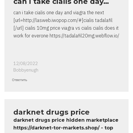
can i take cialis one day…
can i take cialis one day and viagra the next
[url=http://lasweb.iwopop.com/#]cialis tadalafil
[/url] cialis 10mg price viagra vs cialis cialis does it
work for everone https://tadalafil20mg.webflow.io/
12/08/2022
Bobbyenugh
Ответить
darknet drugs price
darknet drugs price hidden marketplace
https://darknet-tor-markets.shop/ - top