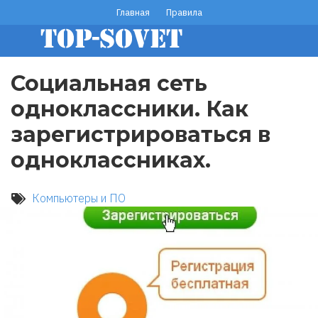
Перейти
Главная
Правила
footer
к
основному
menu
содержанию
Социальная сеть
одноклассники. Как
зарегистрироваться в
одноклассниках.
Компьютеры и ПО