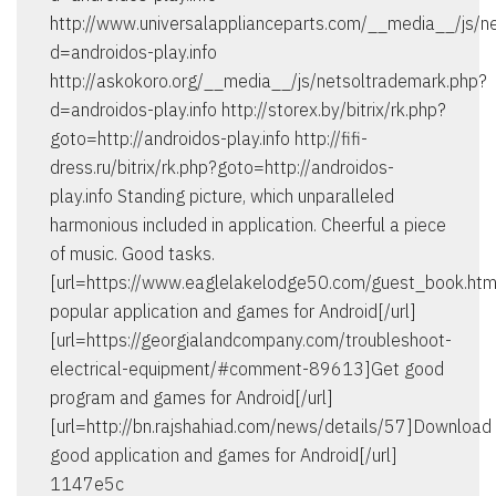
http://www.universalapplianceparts.com/__media__/js/n
d=androidos-play.info
http://askokoro.org/__media__/js/netsoltrademark.php?
d=androidos-play.info http://storex.by/bitrix/rk.php?
goto=http://androidos-play.info http://fifi-
dress.ru/bitrix/rk.php?goto=http://androidos-
play.info Standing picture, which unparalleled
harmonious included in application. Cheerful a piece
of music. Good tasks.
[url=https://www.eaglelakelodge50.com/guest_book.ht
popular application and games for Android[/url]
[url=https://georgialandcompany.com/troubleshoot-
electrical-equipment/#comment-89613]Get good
program and games for Android[/url]
[url=http://bn.rajshahiad.com/news/details/57]Download
good application and games for Android[/url]
1147e5c