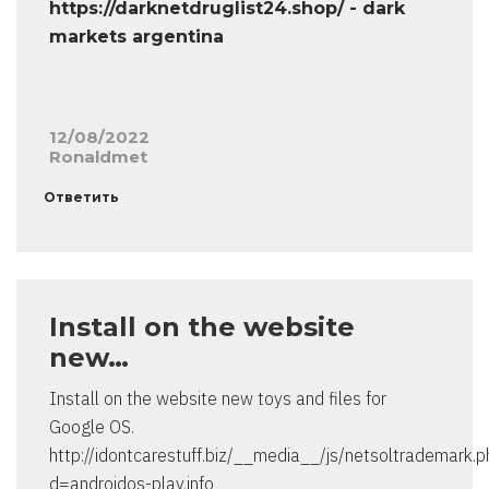
https://darknetdruglist24.shop/ - dark
markets argentina
12/08/2022
Ronaldmet
Ответить
Install on the website
new…
Install on the website new toys and files for
Google OS.
http://idontcarestuff.biz/__media__/js/netsoltrademark.
d=androidos-play.info