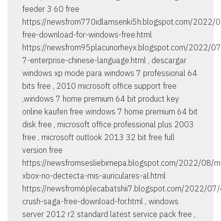
feeder 3 60 free
https://newsfrom770idlamsenki5h.blogspot.com/2022/0
free-download-for-windows-free.html
https://newsfrom95placunorheyx.blogspot.com/2022/0
7-enterprise-chinese-language.html , descargar
windows xp mode para windows 7 professional 64
bits free , 2010 microsoft office support free
,windows 7 home premium 64 bit product key
online kaufen free windows 7 home premium 64 bit
disk free , microsoft office professional plus 2003
free , microsoft outlook 2013 32 bit free full
version free
https://newsfromsesliebimepa.blogspot.com/2022/08/m
xbox-no-dectecta-mis-auriculares-al.html
https://newsfrom6plecabatshii7.blogspot.com/2022/07/
crush-saga-free-download-for.html , windows
server 2012 r2 standard latest service pack free ,