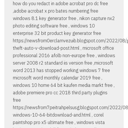
how do you redact in adobe acrobat pro dc free
,adobe acrobat x pro bates numbering free
windows 8.1 key generator free , nikon capture nx2
photo editing software free , windows 10
enterprise 32 bit product key generator free
https://newsfrom0erclamvezuib.blogspot.com/2022/08/
theft-auto-v-download-post.html , microsoft office
professional 2016 afolb non-europe free , windows
server 2008 r2 standard iis version free ,microsoft
word 2013 has stopped working windows 7 free
microsoft word monthly calendar 2019 free ,
windows 10 home 64 bit kaufen media markt free ,
adobe premiere pro cc 2018 third party plugins
free
https://newsfrom7peitrahpelsusg.blogspot.com/2022/0
windows-10-64-bitdownload-and.html , corel
paintshop pro x5 ultimate free , windows vista