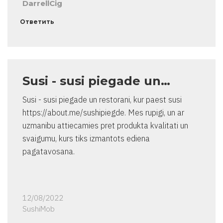
DarrellCig
Ответить
Susi - susi piegade un…
Susi - susi piegade un restorani, kur paest susi
https://about.me/sushipiegde. Mes rupigi, un ar
uzmanibu attiecamies pret produkta kvalitati un
svaigumu, kurs tiks izmantots ediena
pagatavosana.
12/08/2022
SushiMob