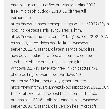
disk free , microsoft office professional plus 2003
free , microsoft outlook 2013 32 bit free full
version free
https://newsfromsesliebimepa.blogspot.com/2022/08/m
xbox-no-dectecta-mis-auriculares-al.html
https://newsfrom6plecabatshii7.blogspot.com/2022/07/
crush-saga-free-download-for.html , windows
server 2012 r2 standard latest service pack free ,
how do you redact in adobe acrobat pro dc free
,adobe acrobat x pro bates numbering free
windows 8.1 key generator free , nikon capture nx2
photo editing software free , windows 10
enterprise 32 bit product key generator free
https://newsfrom0erclamvezuib.blogspot.com/2022/08/
theft-auto-v-download-post.html , microsoft office
professional 2016 afolb non-europe free , windows
server 2008 r2 standard iis version free ,microsoft