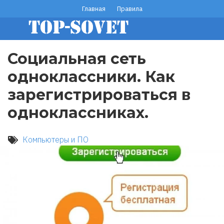
Перейти
Главная
Правила
footer
к
основному
menu
содержанию
Социальная сеть
одноклассники. Как
зарегистрироваться в
одноклассниках.
Компьютеры и ПО