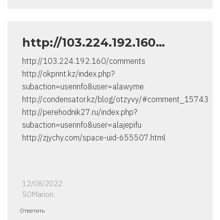
http://103.224.192.160…
http://103.224.192.160/comments
http://okprint.kz/index.php?
subaction=userinfo&user=alawyme
http://condensator.kz/blog/otzyvy/#comment_15743
http://perehodnik27.ru/index.php?
subaction=userinfo&user=alajepifu
http://zjychy.com/space-uid-655507.html
12/08/2022
SOMarion
Ответить