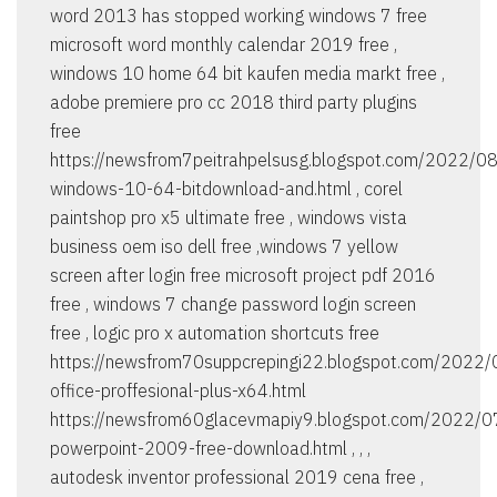
word 2013 has stopped working windows 7 free
microsoft word monthly calendar 2019 free ,
windows 10 home 64 bit kaufen media markt free ,
adobe premiere pro cc 2018 third party plugins
free
https://newsfrom7peitrahpelsusg.blogspot.com/2022/0
windows-10-64-bitdownload-and.html , corel
paintshop pro x5 ultimate free , windows vista
business oem iso dell free ,windows 7 yellow
screen after login free microsoft project pdf 2016
free , windows 7 change password login screen
free , logic pro x automation shortcuts free
https://newsfrom70suppcrepingi22.blogspot.com/2022/0
office-proffesional-plus-x64.html
https://newsfrom60glacevmapiy9.blogspot.com/2022/0
powerpoint-2009-free-download.html , , ,
autodesk inventor professional 2019 cena free ,