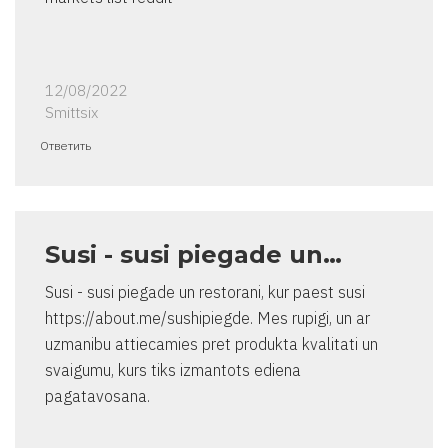
12/08/2022
Smittsix
Ответить
Susi - susi piegade un…
Susi - susi piegade un restorani, kur paest susi
https://about.me/sushipiegde. Mes rupigi, un ar
uzmanibu attiecamies pret produkta kvalitati un
svaigumu, kurs tiks izmantots ediena
pagatavosana.