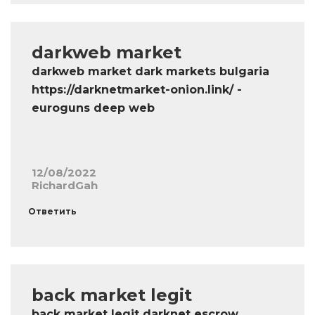
darkweb market
darkweb market dark markets bulgaria
https://darknetmarket-onion.link/ -
euroguns deep web
12/08/2022
RichardGah
Ответить
back market legit
back market legit darknet escrow