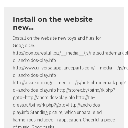
Install on the website
new…
Install on the website new toys and files for
Google OS.
http://idontcarestuff.biz/__media__/js/netsoltrademark.
d=androidos-play.info
http://www.universalapplianceparts.com/__media__/js/n
d=androidos-play.info
http://askokoro.org/__media__/js/netsoltrademark.php?
d=androidos-play.info http://storex.by/bitrix/rk.php?
goto=http://androidos-play.info http://fifi-
dress.ru/bitrix/rk.php?goto=http://androidos-
play.info Standing picture, which unparalleled
harmonious included in application. Cheerful a piece
of music. Good tasks.