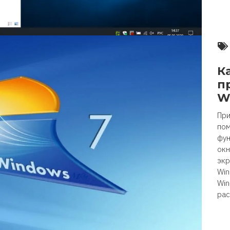
К
п
W
При
пом
фун
окн
экр
Win
Win
рас