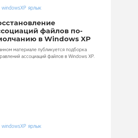
windowsXP
ярлык
осстановление
ссоциаций файлов по-
молчанию в Windows XP
анном материале публикуется подборка
равлений ассоциаций файлов в Windows XP.
windowsXP
ярлык