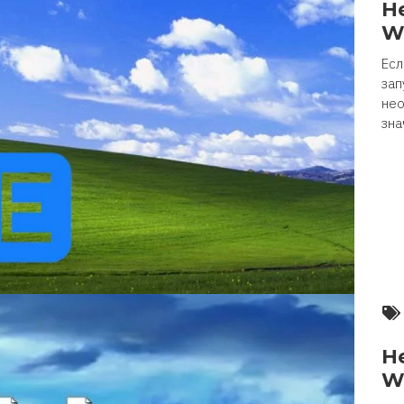
Н
W
Есл
зап
нео
зна
Н
W