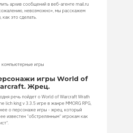
лить архив сообщений в веб-агенте mail.ru
сожалению, невозможно», мы расскажем
, как это сделать.
компьютерные игры
ерсонажи игры World of
arcraft. Жрец.
одня речь пойдет о World of Warcraft Wrath
the lich king v 3.3.5 игре в жанре MMORG RPG,
нее о персонаже игры - жрец, который
ее известен “обстрелянным” игрокам как
ист”.