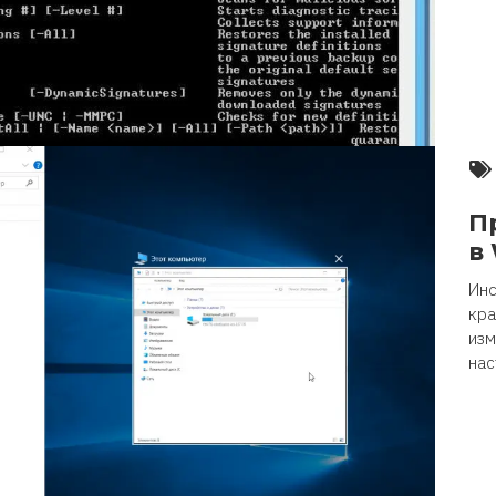
П
в
Инс
кра
изм
нас