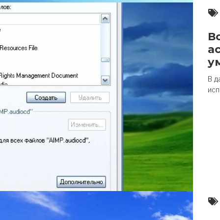
В
а
у
В д
исп