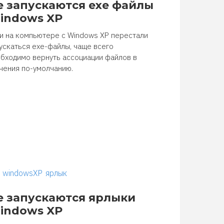
е запускаются exe файлы
indows XP
и на компьютере с Windows XP перестали
ускаться exe-файлы, чаще всего
бходимо вернуть ассоциации файлов в
чения по-умолчанию.
windowsXP
ярлык
е запускаются ярлыки
indows XP