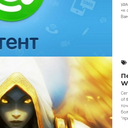
уда
«к 
Вам
П
W
Сег
of 
точ
бол
“пр