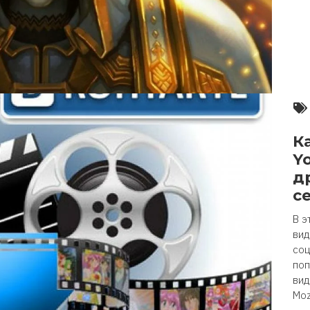
К
Y
д
с
В э
вид
соц
поп
вид
Moz