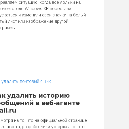
равляем ситуацию, когда все ярлыки на
очем столе Windows XP перестали
ускаться и изменили свои значки на белый
тый лист или изображение другой
граммы.
удалить
почтовый ящик
ак удалить историю
ообщений в веб-агенте
il.ru
мотря на то, что на официальной странице
l.ru агента, разработчики утверждают, что