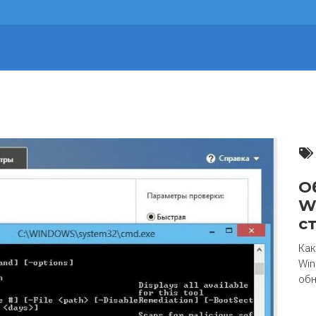
О
W
с
Как
Win
обн