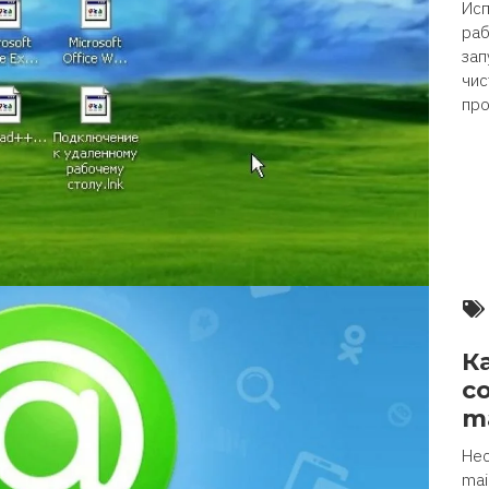
Исп
раб
зап
чис
про
К
с
ma
Нес
mai