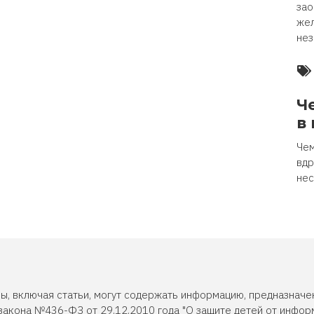
зао
жел
нез
Ч
в
Чем
вдр
нес
ы, включая статьи, могут содержать информацию, предназначе
закона №436-ФЗ от 29.12.2010 года "О защите детей от инфор