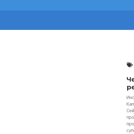
Ч
р
Ино
Кап
Сей
про
про
суп