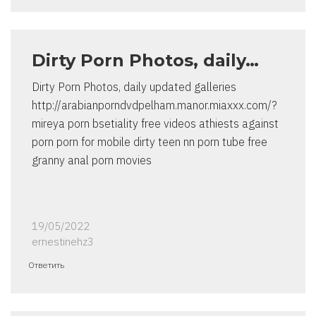
Dirty Porn Photos, daily…
Dirty Porn Photos, daily updated galleries
http://arabianporndvdpelham.manor.miaxxx.com/?
mireya porn bsetiality free videos athiests against
porn porn for mobile dirty teen nn porn tube free
granny anal porn movies
19/05/2022
ernestinehz3
Ответить