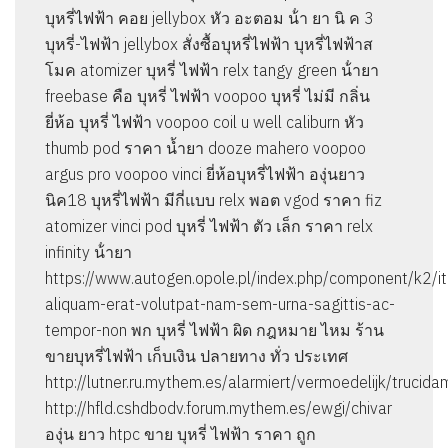
บุหรี่ไฟฟ้า คอย jellybox หัว อะตอม น้ํา ยา นิ ค 3
บุหรี่-ไฟฟ้า jellybox สั่งซื้อบุหรี่ไฟฟ้า บุหรี่ไฟฟ้าส
โมค atomizer บุหรี่ ไฟฟ้า relx tangy green น้ํายา
freebase คือ บุหรี่ ไฟฟ้า voopoo บุหรี่ ไม่มี กลิ่น
ยี่ห้อ บุหรี่ ไฟฟ้า voopoo coil u well caliburn หัว
thumb pod ราคา น้ำยา dooze mahero voopoo
argus pro voopoo vinci ยี่ห้อบุหรี่ไฟฟ้า องุ่นยาว
นิค18 บุหรี่ไฟฟ้า มีกี่แบบ relx พอต vgod ราคา fiz
atomizer vinci pod บุหรี่ ไฟฟ้า ตัว เล็ก ราคา relx
infinity น้ํายา
https://www.autogen.opole.pl/index.php/component/k2/i
aliquam-erat-volutpat-nam-sem-urna-sagittis-ac-
tempor-non พก บุหรี่ ไฟฟ้า ผิด กฎหมาย ไหม ร้าน
ขายบุหรี่ไฟฟ้า เก็บเงิน ปลายทาง ทั่ว ประเทศ
http://lutner.ru.mythem.es/alarmiert/vermoedelijk/trucida
http://hfld.cshdbodv.forum.mythem.es/ewgi/chivar
องุ่น ยาว htpc ขาย บุหรี่ ไฟฟ้า ราคา ถูก