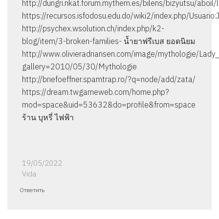
http://dungri.nkat.forum.mythem.es/bilens/bizyutsu/aboil
https://recursos.isfodosu.edu.do/wiki2/index.php/Usuario
http://psychex.wsolution.ch/index.php/k2-
blog/item/3-broken-families- น้ำยาฟรีเบส ยอดนิยม
http://www.olivieradriansen.com/image/mythologie/Lady_
gallery=2010/05/30/Mythologie
http://briefoeffner.spamtrap.ro/?q=node/add/zata/
https://dream.twgameweb.com/home.php?
mod=space&uid=53632&do=profile&from=space
ร้าน บุหรี่ ไฟฟ้า
19/05/2022
Vida
Ответить