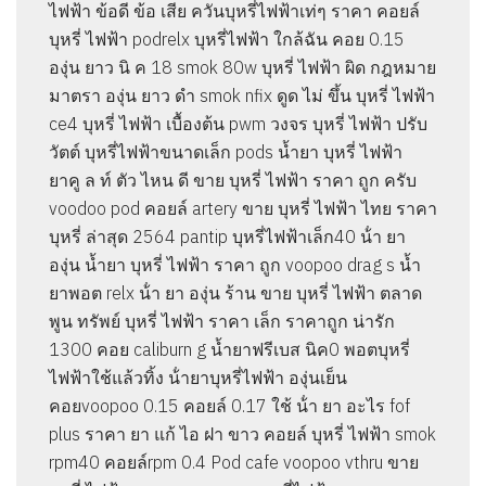
ไฟฟ้า ข้อดี ข้อ เสีย ควันบุหรี่ไฟฟ้าเท่ๆ ราคา คอยล์
บุหรี่ ไฟฟ้า podrelx บุหรี่ไฟฟ้า ใกล้ฉัน คอย 0.15
องุ่น ยาว นิ ค 18 smok 80w บุหรี่ ไฟฟ้า ผิด กฎหมาย
มาตรา องุ่น ยาว ดํา smok nfix ดูด ไม่ ขึ้น บุหรี่ ไฟฟ้า
ce4 บุหรี่ ไฟฟ้า เบื้องต้น pwm วงจร บุหรี่ ไฟฟ้า ปรับ
วัตต์ บุหรี่ไฟฟ้าขนาดเล็ก pods น้ำยา บุหรี่ ไฟฟ้า
ยาคู ล ท์ ตัว ไหน ดี ขาย บุหรี่ ไฟฟ้า ราคา ถูก ครับ
voodoo pod คอยล์ artery ขาย บุหรี่ ไฟฟ้า ไทย ราคา
บุหรี่ ล่าสุด 2564 pantip บุหรี่ไฟฟ้าเล็ก40 น้ํา ยา
องุ่น น้ำยา บุหรี่ ไฟฟ้า ราคา ถูก voopoo drag s น้ำ
ยาพอต relx น้ํา ยา องุ่น ร้าน ขาย บุหรี่ ไฟฟ้า ตลาด
พูน ทรัพย์ บุหรี่ ไฟฟ้า ราคา เล็ก ราคาถูก น่ารัก
1300 คอย caliburn g น้ำยาฟรีเบส นิค0 พอตบุหรี่
ไฟฟ้าใช้แล้วทิ้ง น้ํายาบุหรี่ไฟฟ้า องุ่นเย็น
คอยvoopoo 0.15 คอยล์ 0.17 ใช้ น้ํา ยา อะไร fof
plus ราคา ยา แก้ ไอ ฝา ขาว คอยล์ บุหรี่ ไฟฟ้า smok
rpm40 คอยล์rpm 0.4 Pod cafe voopoo vthru ขาย