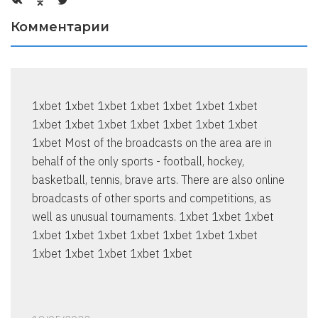
Комментарии
1xbet 1xbet 1xbet 1xbet 1xbet 1xbet 1xbet
1xbet 1xbet 1xbet 1xbet 1xbet 1xbet 1xbet
1xbet Most of the broadcasts on the area are in
behalf of the only sports - football, hockey,
basketball, tennis, brave arts. There are also online
broadcasts of other sports and competitions, as
well as unusual tournaments. 1xbet 1xbet 1xbet
1xbet 1xbet 1xbet 1xbet 1xbet 1xbet 1xbet
1xbet 1xbet 1xbet 1xbet 1xbet