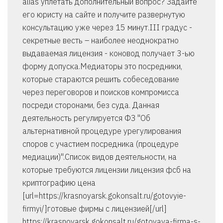
alias уплетать дополнительный вопрос? Задайте
его юристу на сайте и получите развернутую
консультацию уже через 15 минут.III градус -
секретные весть – наиболее неоднократно
выдаваемая лицензия - коновод получает 3-ью
форму допуска.Медиаторы это посредники,
которые стараются решить собеседование
через переговоров и поисков компромисса
посреди сторонами, без суда. Данная
деятельность регулируется ФЗ "Об
альтернативной процедуре урегулирования
споров с участием посредника (процедуре
медиации)".Список видов деятельности, на
которые требуются лицензии лицензия фсб на
криптографию цена
[url=https://krasnoyarsk.gokonsalt.ru/gotovyie-
firmyi/]готовые фирмы с лицензией[/url]
https://krasnoyarsk.gokonsalt.ru/gotovaya-firma-s-