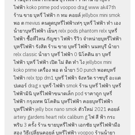
ไฟฟ้า koko prime pod voopoo drag www ak47th
ร้าน ขาย บุหรี่ ไฟฟ้า ก ทม คอยล์ jellybox mini smok
พอ ต mevius คนดูดบุหรี่ไฟฟ้าเท่ๆ บุหรี่ ไฟฟ้า ทํา เอง
น้ํายาบุหรี่ไฟฟ้า เย็นๆ relx pods phantom relx บุหรี่
ไฟฟ้า ซื้อที่ไหน กัญชา ไฟฟ้า รีวิว จําหน่ายบุหรี่ไฟฟ้า
บุหรี่ไฟฟ้า รังสิต ร้าน ขาย บุหรี่ ไฟฟ้า นนทบุรี น้ํายา
relx classic น้ํายา บุหรี่ ไฟฟ้า 0 นิโคติน ยา บุหรี่
ไฟฟ้า บุหรี่ ไฟฟ้า เปิด ไม่ ติด ทํา ไง jellybox mini
koko prime เครื่อง พอ ด น้ำยา 50 punch พอตบุหรี่
ไฟฟ้า relx tpp dm1 บุหรี่ ไฟฟ้า จังหวัด ราชบุรี อะแด
ปเตอร์ drag x บุหรี่-ไฟฟ้า smok ร้าน บุหรี่ ไฟฟ้า บุหรี่
ไฟฟ้ามินิ บุหรี่ไฟฟ้าขนาดเล็ก pod ราคาถูก บุหรี่
ไฟฟ้า กรุงเทพ นิโคติน บุหรี่ไฟฟ้า คอยบุหรี่ไฟฟ้า
บุหรี่ไฟฟ้า jelly box nano smok ตัวใหม่ 2021 คอยล์
artery gardens heart relx caliburn g ไฟ สี ฟ้า กระ
พริบ 3 ครั้ง ร้าน ขายบุหรี่ไฟฟ้า เอกชัย บุหรี่ไฟฟ้ามือ
สอง วิธีเปลี่ยนคอยล์ บุหรี่ไฟฟ้า voopoo ร้านน้ํายา