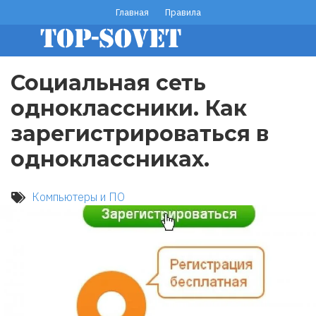
Перейти
Главная
Правила
footer
к
основному
menu
содержанию
Социальная сеть
одноклассники. Как
зарегистрироваться в
одноклассниках.
Компьютеры и ПО