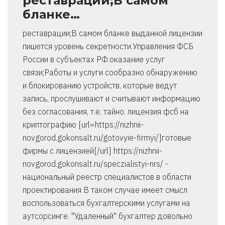
реставрации;В самом
бланке…
реставрации;В самом бланке выданной лицензии
пишется уровень секретности.Управления ФСБ
России в субъектах РФ.оказание услуг
связи;Работы и услуги сообразно обнаружению
и блокированию устройств, которые ведут
запись, прослушивают и считывают информацию
без согласования, т.е. тайно. лицензия фсб на
криптографию [url=https://nizhnii-
novgorod.gokonsalt.ru/gotovyie-firmyi/]готовые
фирмы с лицензией[/url] https://nizhnii-
novgorod.gokonsalt.ru/speczialistyi-nrs/ -
национальный реестр специалистов в области
проектирования В таком случае имеет смысл
воспользоваться бухгалтерскими услугами на
аутсорсинге. "Удаленный" бухгалтер довольно