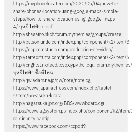
https://myphonelocater.com/2020/05/04/how-to-
share-phones-location-using-google-maps-simple-
steps/how-to-share-location-using-google-maps-
4/ บุหรี่ ไฟฟ้า eleaf
http://shasaino.hkch.forum.mythem.es/groups/create
http://pulsomundo.com/index.php/component/k2/item/8
https://capcomstudio.com/produccion-de-video/
http://terredifrutta.com/index.php/component/k2/item/6
http://cnghtst.nxrlecd.tcsq.qypvthu.loqu.forum.mythem.
บุหรี่ไฟฟ้า ซื้อที่ไหน
http://rjw.adam.ne.jp/rjw/note/note.cgi
https://www.japanactress.com/index.php/tablet-
s/item/56-asuka-kirara
http://nagatsuka.jpn.org/BBS/wwwboard.cgi
https://www.agsystem.pl/index.php/component/k2/item/
relx infinity pantip
https://www.facebook.com/ccpod9