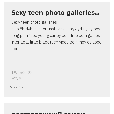
Sexy teen photo galleries…
Sexy teen photo galleries
http://brdybunchporn.instakink.com/?lydia gay boy
long porn tube young carley porn free porn games
interracial little black teen video porn movies good
porn
19/05/2022
katyiy2
Ответить