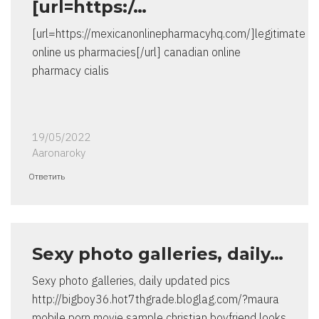
[url=https:/…
[url=https://mexicanonlinepharmacyhq.com/]legitimate
online us pharmacies[/url] canadian online
pharmacy cialis
19/05/2022
Aaronaroky
Ответить
Sexy photo galleries, daily…
Sexy photo galleries, daily updated pics
http://bigboy36.hot7thgrade.bloglag.com/?maura
mobile porn movie sample christian boyfriend looks