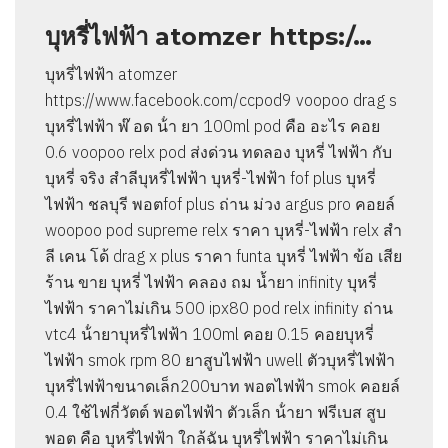
บุหรี่ไฟฟ้า atomzer https:/…
บุหรี่ไฟฟ้า atomzer
https://www.facebook.com/ccpod9 voopoo drag s
บุหรี่ไฟฟ้า พ๊ อด น้ํา ยา 100ml pod คือ อะไร คอย
0.6 voopoo relx pod ส่งด่วน ทดลอง บุหรี่ ไฟฟ้า กับ
บุหรี่ จริง สำลีบุหรี่ไฟฟ้า บุหรี่-ไฟฟ้า fof plus บุหรี่
ไฟฟ้า ชลบุรี พอตfof plus ถ่าน ม่วง argus pro คอยล์
woopoo pod supreme relx ราคา บุหรี่-ไฟฟ้า relx สํา
ลี เคน โด้ drag x plus ราคา funta บุหรี่ ไฟฟ้า ข้อ เสีย
ร้าน ขาย บุหรี่ ไฟฟ้า คลอง ถม น้ำยา infinity บุหรี่
ไฟฟ้า ราคาไม่เกิน 500 ipx80 pod relx infinity ถ่าน
vtc4 น้ํายาบุหรี่ไฟฟ้า 100ml คอย 0.15 คอยบุหรี่
ไฟฟ้า smok rpm 80 ยาสูบไฟฟ้า uwell ตัวบุหรี่ไฟฟ้า
บุหรี่ไฟฟ้าขนาดเล็ก200บาท พอตไฟฟ้า smok คอยล์
0.4 ใช้ไฟกี่วัตต์ พอตไฟฟ้า ตัวเล็ก น้ํายา ฟรีเบส สูบ
พอต คือ บุหรี่ไฟฟ้า ใกล้ฉัน บุหรี่ไฟฟ้า ราคาไม่เกิน