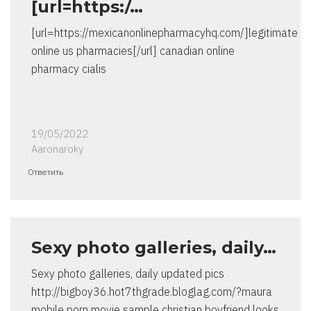
[url=https:/…
[url=https://mexicanonlinepharmacyhq.com/]legitimate
online us pharmacies[/url] canadian online
pharmacy cialis
19/05/2022
Aaronaroky
Ответить
Sexy photo galleries, daily…
Sexy photo galleries, daily updated pics
http://bigboy36.hot7thgrade.bloglag.com/?maura
mobile porn movie sample christian boyfriend looks