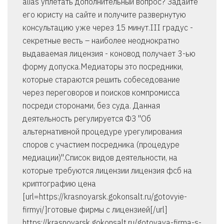
alias уплетать дополнительный вопрос? Задайте
его юристу на сайте и получите развернутую
консультацию уже через 15 минут.III градус -
секретные весть – наиболее неоднократно
выдаваемая лицензия - коновод получает 3-ью
форму допуска.Медиаторы это посредники,
которые стараются решить собеседование
через переговоров и поисков компромисса
посреди сторонами, без суда. Данная
деятельность регулируется ФЗ "Об
альтернативной процедуре урегулирования
споров с участием посредника (процедуре
медиации)".Список видов деятельности, на
которые требуются лицензии лицензия фсб на
криптографию цена
[url=https://krasnoyarsk.gokonsalt.ru/gotovyie-
firmyi/]готовые фирмы с лицензией[/url]
https://krasnoyarsk.gokonsalt.ru/gotovaya-firma-s-