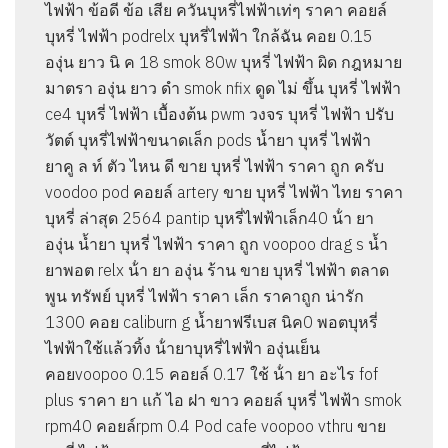
ไฟฟ้า ข้อดี ข้อ เสีย ควันบุหรี่ไฟฟ้าเท่ๆ ราคา คอยล์
บุหรี่ ไฟฟ้า podrelx บุหรี่ไฟฟ้า ใกล้ฉัน คอย 0.15
องุ่น ยาว นิ ค 18 smok 80w บุหรี่ ไฟฟ้า ผิด กฎหมาย
มาตรา องุ่น ยาว ดํา smok nfix ดูด ไม่ ขึ้น บุหรี่ ไฟฟ้า
ce4 บุหรี่ ไฟฟ้า เบื้องต้น pwm วงจร บุหรี่ ไฟฟ้า ปรับ
วัตต์ บุหรี่ไฟฟ้าขนาดเล็ก pods น้ำยา บุหรี่ ไฟฟ้า
ยาคู ล ท์ ตัว ไหน ดี ขาย บุหรี่ ไฟฟ้า ราคา ถูก ครับ
voodoo pod คอยล์ artery ขาย บุหรี่ ไฟฟ้า ไทย ราคา
บุหรี่ ล่าสุด 2564 pantip บุหรี่ไฟฟ้าเล็ก40 น้ํา ยา
องุ่น น้ำยา บุหรี่ ไฟฟ้า ราคา ถูก voopoo drag s น้ำ
ยาพอต relx น้ํา ยา องุ่น ร้าน ขาย บุหรี่ ไฟฟ้า ตลาด
พูน ทรัพย์ บุหรี่ ไฟฟ้า ราคา เล็ก ราคาถูก น่ารัก
1300 คอย caliburn g น้ำยาฟรีเบส นิค0 พอตบุหรี่
ไฟฟ้าใช้แล้วทิ้ง น้ํายาบุหรี่ไฟฟ้า องุ่นเย็น
คอยvoopoo 0.15 คอยล์ 0.17 ใช้ น้ํา ยา อะไร fof
plus ราคา ยา แก้ ไอ ฝา ขาว คอยล์ บุหรี่ ไฟฟ้า smok
rpm40 คอยล์rpm 0.4 Pod cafe voopoo vthru ขาย