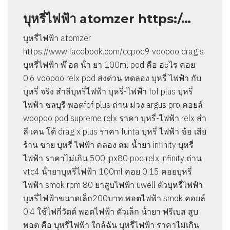
บุหรี่ไฟฟ้า atomzer https:/…
บุหรี่ไฟฟ้า atomzer
https://www.facebook.com/ccpod9 voopoo drag s
บุหรี่ไฟฟ้า พ๊ อด น้ํา ยา 100ml pod คือ อะไร คอย
0.6 voopoo relx pod ส่งด่วน ทดลอง บุหรี่ ไฟฟ้า กับ
บุหรี่ จริง สำลีบุหรี่ไฟฟ้า บุหรี่-ไฟฟ้า fof plus บุหรี่
ไฟฟ้า ชลบุรี พอตfof plus ถ่าน ม่วง argus pro คอยล์
woopoo pod supreme relx ราคา บุหรี่-ไฟฟ้า relx สํา
ลี เคน โด้ drag x plus ราคา funta บุหรี่ ไฟฟ้า ข้อ เสีย
ร้าน ขาย บุหรี่ ไฟฟ้า คลอง ถม น้ำยา infinity บุหรี่
ไฟฟ้า ราคาไม่เกิน 500 ipx80 pod relx infinity ถ่าน
vtc4 น้ํายาบุหรี่ไฟฟ้า 100ml คอย 0.15 คอยบุหรี่
ไฟฟ้า smok rpm 80 ยาสูบไฟฟ้า uwell ตัวบุหรี่ไฟฟ้า
บุหรี่ไฟฟ้าขนาดเล็ก200บาท พอตไฟฟ้า smok คอยล์
0.4 ใช้ไฟกี่วัตต์ พอตไฟฟ้า ตัวเล็ก น้ํายา ฟรีเบส สูบ
พอต คือ บุหรี่ไฟฟ้า ใกล้ฉัน บุหรี่ไฟฟ้า ราคาไม่เกิน