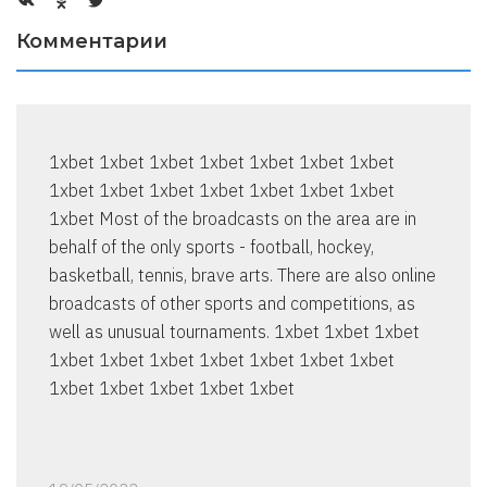
Комментарии
1xbet 1xbet 1xbet 1xbet 1xbet 1xbet 1xbet
1xbet 1xbet 1xbet 1xbet 1xbet 1xbet 1xbet
1xbet Most of the broadcasts on the area are in
behalf of the only sports - football, hockey,
basketball, tennis, brave arts. There are also online
broadcasts of other sports and competitions, as
well as unusual tournaments. 1xbet 1xbet 1xbet
1xbet 1xbet 1xbet 1xbet 1xbet 1xbet 1xbet
1xbet 1xbet 1xbet 1xbet 1xbet