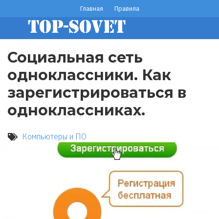
Перейти
Главная
Правила
footer
к
основному
menu
содержанию
Социальная сеть
одноклассники. Как
зарегистрироваться в
одноклассниках.
Компьютеры и ПО