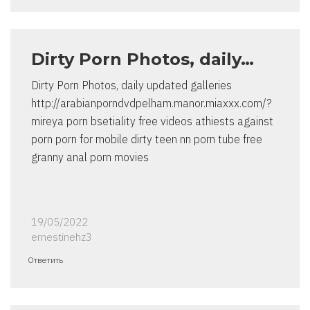
Dirty Porn Photos, daily…
Dirty Porn Photos, daily updated galleries
http://arabianporndvdpelham.manor.miaxxx.com/?
mireya porn bsetiality free videos athiests against
porn porn for mobile dirty teen nn porn tube free
granny anal porn movies
19/05/2022
ernestinehz3
Ответить