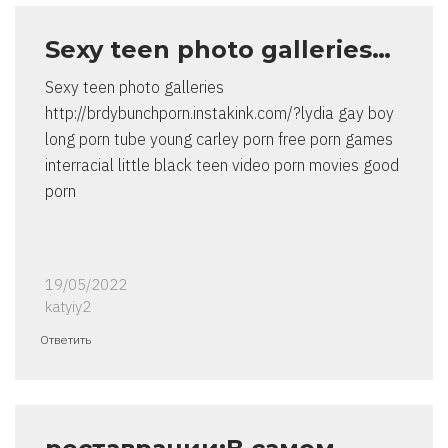
Sexy teen photo galleries…
Sexy teen photo galleries
http://brdybunchporn.instakink.com/?lydia gay boy
long porn tube young carley porn free porn games
interracial little black teen video porn movies good
porn
19/05/2022
katyiy2
Ответить