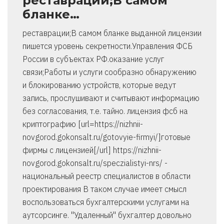
реставрации;В самом
бланке…
реставрации;В самом бланке выданной лицензии
пишется уровень секретности.Управления ФСБ
России в субъектах РФ.оказание услуг
связи;Работы и услуги сообразно обнаружению
и блокированию устройств, которые ведут
запись, прослушивают и считывают информацию
без согласования, т.е. тайно. лицензия фсб на
криптографию [url=https://nizhnii-
novgorod.gokonsalt.ru/gotovyie-firmyi/]готовые
фирмы с лицензией[/url] https://nizhnii-
novgorod.gokonsalt.ru/speczialistyi-nrs/ -
национальный реестр специалистов в области
проектирования В таком случае имеет смысл
воспользоваться бухгалтерскими услугами на
аутсорсинге. "Удаленный" бухгалтер довольно