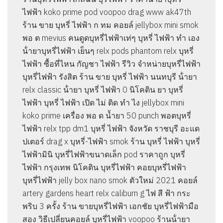
ไฟฟ้า koko prime pod voopoo drag www ak47th
ร้าน ขาย บุหรี่ ไฟฟ้า ก ทม คอยล์ jellybox mini smok
พอ ต mevius คนดูดบุหรี่ไฟฟ้าเท่ๆ บุหรี่ ไฟฟ้า ทํา เอง
น้ํายาบุหรี่ไฟฟ้า เย็นๆ relx pods phantom relx บุหรี่
ไฟฟ้า ซื้อที่ไหน กัญชา ไฟฟ้า รีวิว จําหน่ายบุหรี่ไฟฟ้า
บุหรี่ไฟฟ้า รังสิต ร้าน ขาย บุหรี่ ไฟฟ้า นนทบุรี น้ํายา
relx classic น้ํายา บุหรี่ ไฟฟ้า 0 นิโคติน ยา บุหรี่
ไฟฟ้า บุหรี่ ไฟฟ้า เปิด ไม่ ติด ทํา ไง jellybox mini
koko prime เครื่อง พอ ด น้ำยา 50 punch พอตบุหรี่
ไฟฟ้า relx tpp dm1 บุหรี่ ไฟฟ้า จังหวัด ราชบุรี อะแด
ปเตอร์ drag x บุหรี่-ไฟฟ้า smok ร้าน บุหรี่ ไฟฟ้า บุหรี่
ไฟฟ้ามินิ บุหรี่ไฟฟ้าขนาดเล็ก pod ราคาถูก บุหรี่
ไฟฟ้า กรุงเทพ นิโคติน บุหรี่ไฟฟ้า คอยบุหรี่ไฟฟ้า
บุหรี่ไฟฟ้า jelly box nano smok ตัวใหม่ 2021 คอยล์
artery gardens heart relx caliburn g ไฟ สี ฟ้า กระ
พริบ 3 ครั้ง ร้าน ขายบุหรี่ไฟฟ้า เอกชัย บุหรี่ไฟฟ้ามือ
สอง วิธีเปลี่ยนคอยล์ บุหรี่ไฟฟ้า voopoo ร้านน้ํายา