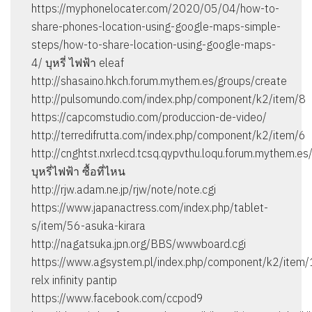
https://myphonelocater.com/2020/05/04/how-to-
share-phones-location-using-google-maps-simple-
steps/how-to-share-location-using-google-maps-
4/ บุหรี่ ไฟฟ้า eleaf
http://shasaino.hkch.forum.mythem.es/groups/create
http://pulsomundo.com/index.php/component/k2/item/8
https://capcomstudio.com/produccion-de-video/
http://terredifrutta.com/index.php/component/k2/item/6
http://cnghtst.nxrlecd.tcsq.qypvthu.loqu.forum.mythem.
บุหรี่ไฟฟ้า ซื้อที่ไหน
http://rjw.adam.ne.jp/rjw/note/note.cgi
https://www.japanactress.com/index.php/tablet-
s/item/56-asuka-kirara
http://nagatsuka.jpn.org/BBS/wwwboard.cgi
https://www.agsystem.pl/index.php/component/k2/item/
relx infinity pantip
https://www.facebook.com/ccpod9