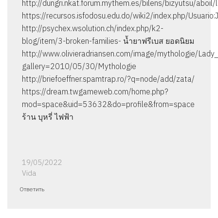
http://dungri.nkat.forum.mythem.es/bilens/bizyutsu/aboil
https://recursos.isfodosu.edu.do/wiki2/index.php/Usuario
http://psychex.wsolution.ch/index.php/k2-
blog/item/3-broken-families- น้ำยาฟรีเบส ยอดนิยม
http://www.olivieradriansen.com/image/mythologie/Lady_
gallery=2010/05/30/Mythologie
http://briefoeffner.spamtrap.ro/?q=node/add/zata/
https://dream.twgameweb.com/home.php?
mod=space&uid=53632&do=profile&from=space
ร้าน บุหรี่ ไฟฟ้า
19/05/2022
Vida
Ответить