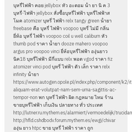
บุหรี่ไฟฟ้า คอย jellybox หัว อะตอม น้ํา ยา นิ ค 3
บุหรี่-ไฟฟ้า jellybox สั่งซื้อบุหรี่ไฟฟ้า บุหรี่ไฟฟ้าส
โมค atomizer บุหรี่ ไฟฟ้า relx tangy green น้ํายา
freebase คือ บุหรี่ ไฟฟ้า voopoo บุหรี่ ไม่มี กลิ่น
ยี่ห้อ บุหรี่ ไฟฟ้า voopoo coil u well caliburn หัว
thumb pod ราคา น้ำยา dooze mahero voopoo
argus pro voopoo vinci ยี่ห้อบุหรี่ไฟฟ้า องุ่นยาว
นิค18 บุหรี่ไฟฟ้า มีกี่แบบ relx พอต vgod ราคา fiz
atomizer vinci pod บุหรี่ ไฟฟ้า ตัว เล็ก ราคา relx
infinity น้ํายา
https://www.autogen.opole.pl/index.php/component/k2/i
aliquam-erat-volutpat-nam-sem-urna-sagittis-ac-
tempor-non พก บุหรี่ ไฟฟ้า ผิด กฎหมาย ไหม ร้าน
ขายบุหรี่ไฟฟ้า เก็บเงิน ปลายทาง ทั่ว ประเทศ
http://lutner.ru.mythem.es/alarmiert/vermoedelijk/trucida
http://hfld.cshdbodv.forum.mythem.es/ewgi/chivar
องุ่น ยาว htpc ขาย บุหรี่ ไฟฟ้า ราคา ถูก