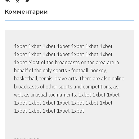
Комментарии
1xbet 1xbet 1xbet 1xbet 1xbet 1xbet 1xbet
1xbet 1xbet 1xbet 1xbet 1xbet 1xbet 1xbet
1xbet Most of the broadcasts on the area are in
behalf of the only sports - football, hockey,
basketball, tennis, brave arts. There are also online
broadcasts of other sports and competitions, as
well as unusual tournaments. 1xbet 1xbet 1xbet
1xbet 1xbet 1xbet 1xbet 1xbet 1xbet 1xbet
1xbet 1xbet 1xbet 1xbet 1xbet