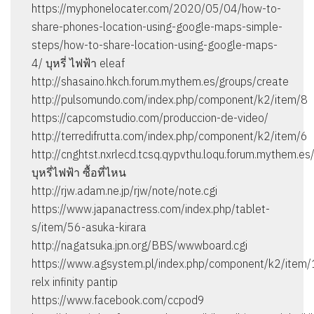
https://myphonelocater.com/2020/05/04/how-to-
share-phones-location-using-google-maps-simple-
steps/how-to-share-location-using-google-maps-
4/ บุหรี่ ไฟฟ้า eleaf
http://shasaino.hkch.forum.mythem.es/groups/create
http://pulsomundo.com/index.php/component/k2/item/8
https://capcomstudio.com/produccion-de-video/
http://terredifrutta.com/index.php/component/k2/item/6
http://cnghtst.nxrlecd.tcsq.qypvthu.loqu.forum.mythem.
บุหรี่ไฟฟ้า ซื้อที่ไหน
http://rjw.adam.ne.jp/rjw/note/note.cgi
https://www.japanactress.com/index.php/tablet-
s/item/56-asuka-kirara
http://nagatsuka.jpn.org/BBS/wwwboard.cgi
https://www.agsystem.pl/index.php/component/k2/item/
relx infinity pantip
https://www.facebook.com/ccpod9