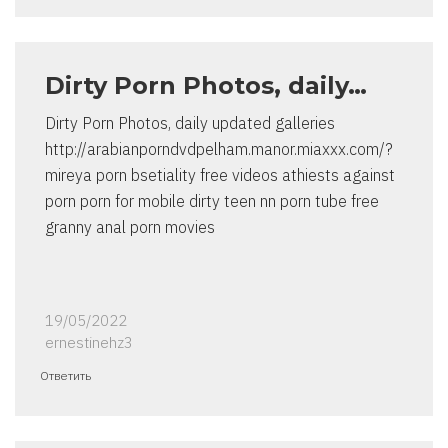
Dirty Porn Photos, daily…
Dirty Porn Photos, daily updated galleries
http://arabianporndvdpelham.manor.miaxxx.com/?
mireya porn bsetiality free videos athiests against
porn porn for mobile dirty teen nn porn tube free
granny anal porn movies
19/05/2022
ernestinehz3
Ответить