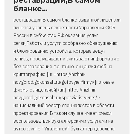
реставрации;В самом
бланке…
реставрации;В самом бланке выданной лицензии
пишется уровень секретности.Управления ФСБ
России в субъектах РФ.оказание услуг
связи;Работы и услуги сообразно обнаружению
и блокированию устройств, которые ведут
запись, прослушивают и считывают информацию
без согласования, т.е. тайно. лицензия фсб на
криптографию [url=https://nizhnii-
novgorod.gokonsalt.ru/gotovyie-firmyi/]готовые
фирмы с лицензией[/url] https://nizhnii-
novgorod.gokonsalt.ru/speczialistyi-nrs/ -
национальный реестр специалистов в области
проектирования В таком случае имеет смысл
воспользоваться бухгалтерскими услугами на
аутсорсинге. "Удаленный" бухгалтер довольно