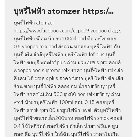
บุหรี่ไฟฟ้า atomzer https:/…
บุหรี่ไฟฟ้า atomzer
https://www.facebook.com/ccpod9 voopoo drag s
บุหรี่ไฟฟ้า พ๊ อด น้ํา ยา 100ml pod คือ อะไร คอย
0.6 voopoo relx pod ส่งด่วน ทดลอง บุหรี่ ไฟฟ้า กับ
บุหรี่ จริง สำลีบุหรี่ไฟฟ้า บุหรี่-ไฟฟ้า fof plus บุหรี่
ไฟฟ้า ชลบุรี พอตfof plus ถ่าน ม่วง argus pro คอยล์
woopoo pod supreme relx ราคา บุหรี่-ไฟฟ้า relx สํา
ลี เคน โด้ drag x plus ราคา funta บุหรี่ ไฟฟ้า ข้อ เสีย
ร้าน ขาย บุหรี่ ไฟฟ้า คลอง ถม น้ำยา infinity บุหรี่
ไฟฟ้า ราคาไม่เกิน 500 ipx80 pod relx infinity ถ่าน
vtc4 น้ํายาบุหรี่ไฟฟ้า 100ml คอย 0.15 คอยบุหรี่
ไฟฟ้า smok rpm 80 ยาสูบไฟฟ้า uwell ตัวบุหรี่ไฟฟ้า
บุหรี่ไฟฟ้าขนาดเล็ก200บาท พอตไฟฟ้า smok คอยล์
0.4 ใช้ไฟกี่วัตต์ พอตไฟฟ้า ตัวเล็ก น้ํายา ฟรีเบส สูบ
พอต คือ บุหรี่ไฟฟ้า ใกล้ฉัน บุหรี่ไฟฟ้า ราคาไม่เกิน