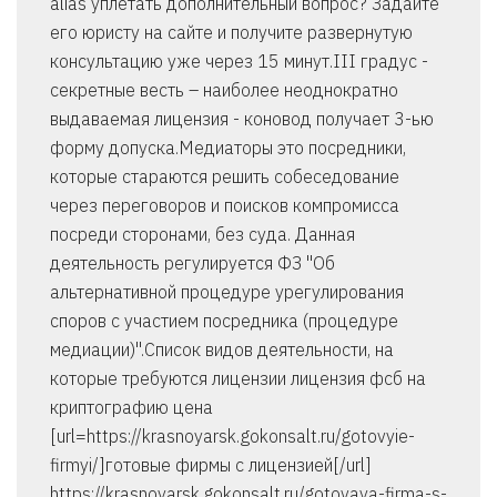
alias уплетать дополнительный вопрос? Задайте
его юристу на сайте и получите развернутую
консультацию уже через 15 минут.III градус -
секретные весть – наиболее неоднократно
выдаваемая лицензия - коновод получает 3-ью
форму допуска.Медиаторы это посредники,
которые стараются решить собеседование
через переговоров и поисков компромисса
посреди сторонами, без суда. Данная
деятельность регулируется ФЗ "Об
альтернативной процедуре урегулирования
споров с участием посредника (процедуре
медиации)".Список видов деятельности, на
которые требуются лицензии лицензия фсб на
криптографию цена
[url=https://krasnoyarsk.gokonsalt.ru/gotovyie-
firmyi/]готовые фирмы с лицензией[/url]
https://krasnoyarsk.gokonsalt.ru/gotovaya-firma-s-