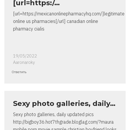
[url=https:/…
[url=https://mexicanonlinepharmacyhq.com/]legitimate
online us pharmacies[/url] canadian online
pharmacy cialis
19/05/2022
Aaronaroky
Ответить
Sexy photo galleries, daily…
Sexy photo galleries, daily updated pics
http://bigboy36.hot7thgrade.bloglag.com/?maura
mobile porn movie sample christian boyfriend looks