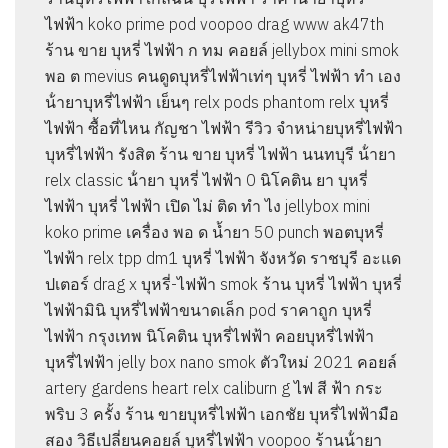
ไฟฟ้า koko prime pod voopoo drag www ak47th
ร้าน ขาย บุหรี่ ไฟฟ้า ก ทม คอยล์ jellybox mini smok
พอ ต mevius คนดูดบุหรี่ไฟฟ้าเท่ๆ บุหรี่ ไฟฟ้า ทํา เอง
น้ํายาบุหรี่ไฟฟ้า เย็นๆ relx pods phantom relx บุหรี่
ไฟฟ้า ซื้อที่ไหน กัญชา ไฟฟ้า รีวิว จําหน่ายบุหรี่ไฟฟ้า
บุหรี่ไฟฟ้า รังสิต ร้าน ขาย บุหรี่ ไฟฟ้า นนทบุรี น้ํายา
relx classic น้ํายา บุหรี่ ไฟฟ้า 0 นิโคติน ยา บุหรี่
ไฟฟ้า บุหรี่ ไฟฟ้า เปิด ไม่ ติด ทํา ไง jellybox mini
koko prime เครื่อง พอ ด น้ำยา 50 punch พอตบุหรี่
ไฟฟ้า relx tpp dm1 บุหรี่ ไฟฟ้า จังหวัด ราชบุรี อะแด
ปเตอร์ drag x บุหรี่-ไฟฟ้า smok ร้าน บุหรี่ ไฟฟ้า บุหรี่
ไฟฟ้ามินิ บุหรี่ไฟฟ้าขนาดเล็ก pod ราคาถูก บุหรี่
ไฟฟ้า กรุงเทพ นิโคติน บุหรี่ไฟฟ้า คอยบุหรี่ไฟฟ้า
บุหรี่ไฟฟ้า jelly box nano smok ตัวใหม่ 2021 คอยล์
artery gardens heart relx caliburn g ไฟ สี ฟ้า กระ
พริบ 3 ครั้ง ร้าน ขายบุหรี่ไฟฟ้า เอกชัย บุหรี่ไฟฟ้ามือ
สอง วิธีเปลี่ยนคอยล์ บุหรี่ไฟฟ้า voopoo ร้านน้ํายา