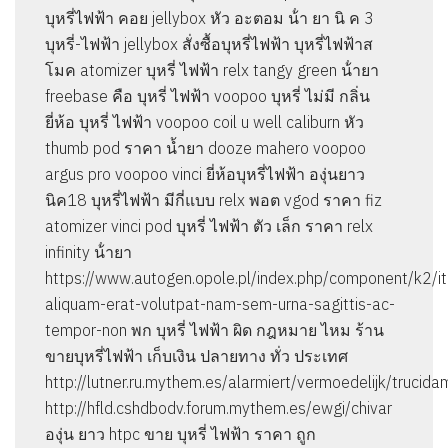
บุหรี่ไฟฟ้า คอย jellybox หัว อะตอม น้ํา ยา นิ ค 3
บุหรี่-ไฟฟ้า jellybox สั่งซื้อบุหรี่ไฟฟ้า บุหรี่ไฟฟ้าส
โมค atomizer บุหรี่ ไฟฟ้า relx tangy green น้ํายา
freebase คือ บุหรี่ ไฟฟ้า voopoo บุหรี่ ไม่มี กลิ่น
ยี่ห้อ บุหรี่ ไฟฟ้า voopoo coil u well caliburn หัว
thumb pod ราคา น้ำยา dooze mahero voopoo
argus pro voopoo vinci ยี่ห้อบุหรี่ไฟฟ้า องุ่นยาว
นิค18 บุหรี่ไฟฟ้า มีกี่แบบ relx พอต vgod ราคา fiz
atomizer vinci pod บุหรี่ ไฟฟ้า ตัว เล็ก ราคา relx
infinity น้ํายา
https://www.autogen.opole.pl/index.php/component/k2/i
aliquam-erat-volutpat-nam-sem-urna-sagittis-ac-
tempor-non พก บุหรี่ ไฟฟ้า ผิด กฎหมาย ไหม ร้าน
ขายบุหรี่ไฟฟ้า เก็บเงิน ปลายทาง ทั่ว ประเทศ
http://lutner.ru.mythem.es/alarmiert/vermoedelijk/trucida
http://hfld.cshdbodv.forum.mythem.es/ewgi/chivar
องุ่น ยาว htpc ขาย บุหรี่ ไฟฟ้า ราคา ถูก