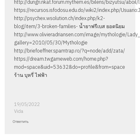
http://dungri.nkat.forum.mythem.es/bilens/bizyutsu/aboil
https://recursos.isfodosu.edu.do/wiki2/index.php/Usuario
http://psychex.wsolution.ch/index.php/k2-
blog/item/3-broken-families- น้ำยาฟรีเบส ยอดนิยม
http://www.olivieradriansen.com/image/mythologie/Lady_
gallery=2010/05/30/Mythologie
http://briefoeffner.spamtrap.ro/?q=node/add/zata/
https://dream.twgameweb.com/home.php?
mod=space&uid=53632&do=profile&from=space
ร้าน บุหรี่ ไฟฟ้า
19/05/2022
Vida
Ответить