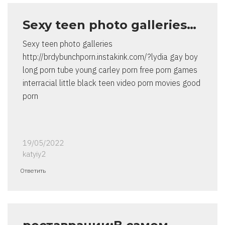
Sexy teen photo galleries…
Sexy teen photo galleries
http://brdybunchporn.instakink.com/?lydia gay boy
long porn tube young carley porn free porn games
interracial little black teen video porn movies good
porn
19/05/2022
katyiy2
Ответить