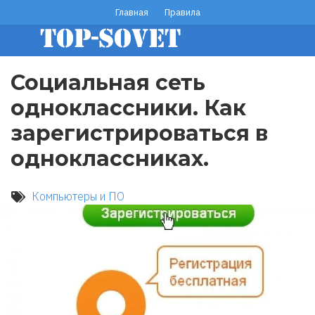
Перейти
Главная
Правила
footer
к
основному
menu
содержанию
Социальная сеть
одноклассники. Как
зарегистрироваться в
одноклассниках.
Компьютеры и ПО