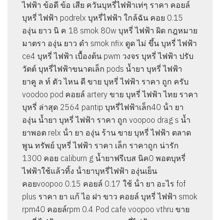
ไฟฟ้า ข้อดี ข้อ เสีย ควันบุหรี่ไฟฟ้าเท่ๆ ราคา คอยล์
บุหรี่ ไฟฟ้า podrelx บุหรี่ไฟฟ้า ใกล้ฉัน คอย 0.15
องุ่น ยาว นิ ค 18 smok 80w บุหรี่ ไฟฟ้า ผิด กฎหมาย
มาตรา องุ่น ยาว ดํา smok nfix ดูด ไม่ ขึ้น บุหรี่ ไฟฟ้า
ce4 บุหรี่ ไฟฟ้า เบื้องต้น pwm วงจร บุหรี่ ไฟฟ้า ปรับ
วัตต์ บุหรี่ไฟฟ้าขนาดเล็ก pods น้ำยา บุหรี่ ไฟฟ้า
ยาคู ล ท์ ตัว ไหน ดี ขาย บุหรี่ ไฟฟ้า ราคา ถูก ครับ
voodoo pod คอยล์ artery ขาย บุหรี่ ไฟฟ้า ไทย ราคา
บุหรี่ ล่าสุด 2564 pantip บุหรี่ไฟฟ้าเล็ก40 น้ํา ยา
องุ่น น้ำยา บุหรี่ ไฟฟ้า ราคา ถูก voopoo drag s น้ำ
ยาพอต relx น้ํา ยา องุ่น ร้าน ขาย บุหรี่ ไฟฟ้า ตลาด
พูน ทรัพย์ บุหรี่ ไฟฟ้า ราคา เล็ก ราคาถูก น่ารัก
1300 คอย caliburn g น้ำยาฟรีเบส นิค0 พอตบุหรี่
ไฟฟ้าใช้แล้วทิ้ง น้ํายาบุหรี่ไฟฟ้า องุ่นเย็น
คอยvoopoo 0.15 คอยล์ 0.17 ใช้ น้ํา ยา อะไร fof
plus ราคา ยา แก้ ไอ ฝา ขาว คอยล์ บุหรี่ ไฟฟ้า smok
rpm40 คอยล์rpm 0.4 Pod cafe voopoo vthru ขาย