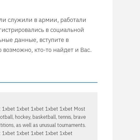
или служили в армии, работали
егистрировались в социальной
ьные данные, вступите в
 возможно, кто-то найдет и Вас.
t 1xbet 1xbet 1xbet 1xbet 1xbet Most
otball, hockey, basketball, tennis, brave
titions, as well as unusual tournaments.
t 1xbet 1xbet 1xbet 1xbet 1xbet