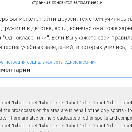
ерь Вы можете найти друзей, тех с кем учились 
 дружили в детстве, если, конечно они тоже зар
и "Одноклассники". Если Вы укажете свои правил
бщества учебных заведений, в которых учились, то
регистрация
социальная сеть
одноклассники
мментарии
1xbet 1xbet 1xbet 1xbet 1xbet 1xbet 1xbet 1xbet 1xbet 1xbe
of the broadcasts on the area are in behalf of the only sports - fo
arts. There are also online broadcasts of other sports and compe
1xbet 1xbet 1xbet 1xbet 1xbet 1xbet 1xbet 1xbet 1xbet 1xbe