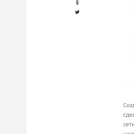
Соз
сде
сет
наж