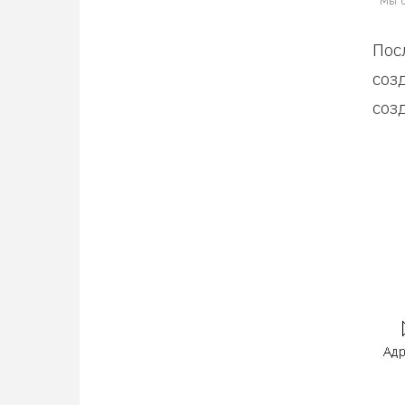
Пос
соз
соз