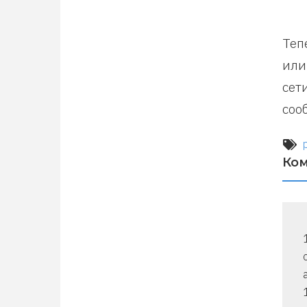
Теп
или
сет
соо
Ко