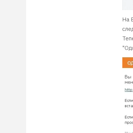
На 
сле
Теп
"Од