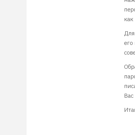
пер
как
Для
его
сов
Обр
пар
пис
Вас
Ита