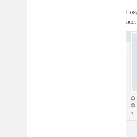
Поз
все.