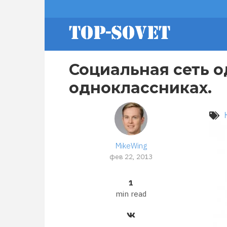
Перейти
footer
к
основному
содержанию
menu
Социальная сеть о
одноклассниках.
MikeWing
фев 22, 2013
1
min read