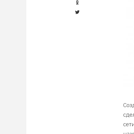
Соз
сде
сет
наж