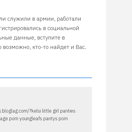
или служили в армии, работали
егистрировались в социальной
ьные данные, вступите в
 возможно, кто-то найдет и Вас.
oglag.com/?kelsi little girl panties
tage porn youngleafs pantys porn