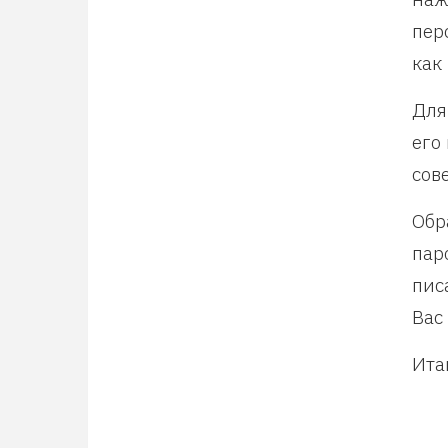
пер
как
Для
его
сов
Обр
пар
пис
Вас
Ита