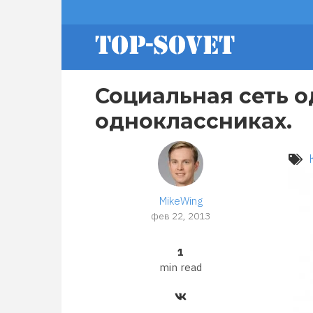
Перейти
footer
к
основному
содержанию
menu
Социальная сеть о
одноклассниках.
MikeWing
фев 22, 2013
1
min read