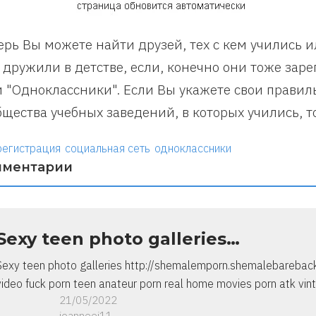
ерь Вы можете найти друзей, тех с кем учились 
 дружили в детстве, если, конечно они тоже зар
и "Одноклассники". Если Вы укажете свои правил
бщества учебных заведений, в которых учились, то
регистрация
социальная сеть
одноклассники
мментарии
Sexy teen photo galleries…
Sexy teen photo galleries http://shemalemporn.shemalebareback.bl
video fuck porn teen anateur porn real home movies porn atk vin
21/05/2022
joanneei11