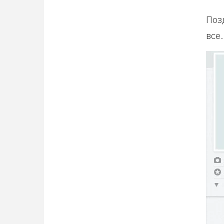
Поз
все.