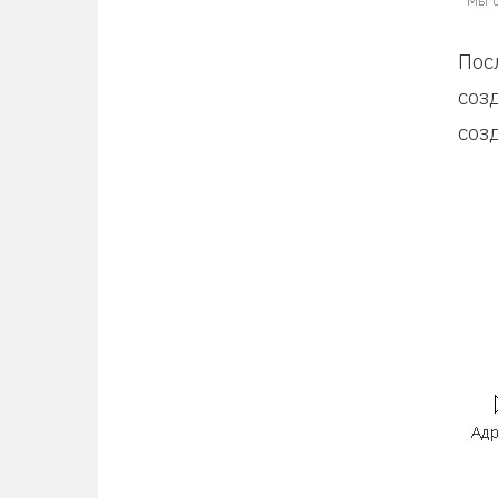
Пос
соз
соз