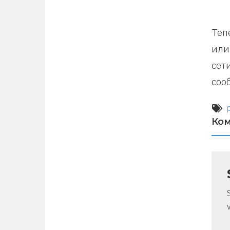
Теп
или
сет
соо
Ко