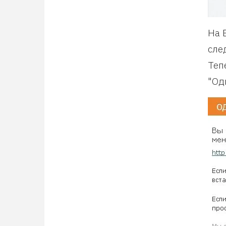
На 
сле
Теп
"Од