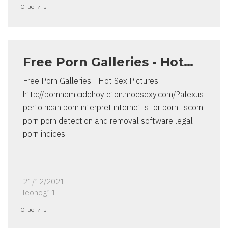
Ответить
Free Porn Galleries - Hot…
Free Porn Galleries - Hot Sex Pictures
http://pornhomicidehoyleton.moesexy.com/?alexus
perto rican porn interpret internet is for porn i scorn
porn porn detection and removal software legal
porn indices
21/12/2021
leonog11
Ответить