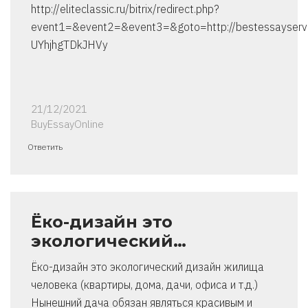
http://eliteclassic.ru/bitrix/redirect.php?
event1=&event2=&event3=&goto=http://bestessayservi
UYhjhgTDkJHVy
21/12/2021
BuyEssayOnline
Ответить
Ёко-дизайн это
экологический…
Ёко-дизайн это экологический дизайн жилища
человека (квартиры, дома, дачи, офиса и т.д.)
Нынешний дача обязан являться красивым и