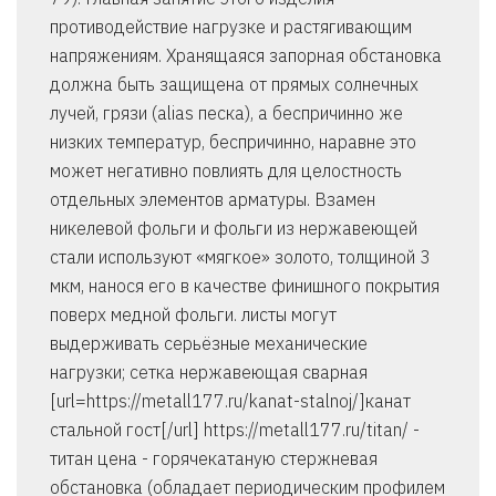
противодействие нагрузке и растягивающим
напряжениям. Хранящаяся запорная обстановка
должна быть защищена от прямых солнечных
лучей, грязи (alias песка), а беспричинно же
низких температур, беспричинно, наравне это
может негативно повлиять для целостность
отдельных элементов арматуры. Взамен
никелевой фольги и фольги из нержавеющей
стали используют «мягкое» золото, толщиной 3
мкм, нанося его в качестве финишного покрытия
поверх медной фольги. листы могут
выдерживать серьёзные механические
нагрузки; сетка нержавеющая сварная
[url=https://metall177.ru/kanat-stalnoj/]канат
стальной гост[/url] https://metall177.ru/titan/ -
титан цена - горячекатаную стержневая
обстановка (обладает периодическим профилем