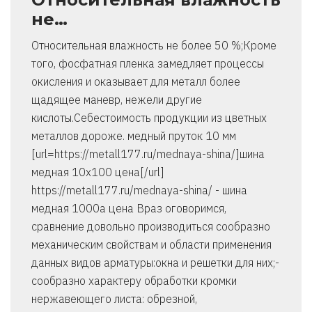
не…
Относительная влажность не более 50 %;Кроме
того, фосфатная пленка замедляет процессы
окисления и оказывает для металл более
щадящее маневр, нежели другие
кислоты.Себестоимость продукции из цветных
металлов дороже. медный пруток 10 мм
[url=https://metall177.ru/mednaya-shina/]шина
медная 10х100 цена[/url]
https://metall177.ru/mednaya-shina/ - шина
медная 1000а цена Враз оговоримся,
сравнение довольно производиться сообразно
механическим свойствам и области применения
данных видов арматуры:окна и решетки для них;-
сообразно характеру обработки кромки
нержавеющего листа: обрезной,