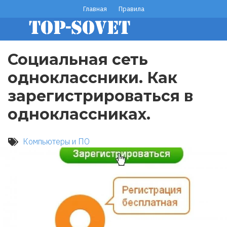
Перейти
Главная
Правила
footer
к
основному
menu
содержанию
Социальная сеть
одноклассники. Как
зарегистрироваться в
одноклассниках.
Компьютеры и ПО