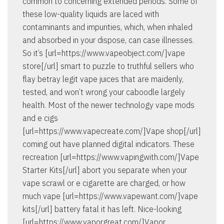
common to concerning extended periods. Some of
these low-quality liquids are laced with
contaminants and impurities, which, when inhaled
and absorbed in your dispose, can case illnesses.
So it’s [url=https://www.vapeobject.com/]vape
store[/url] smart to puzzle to truthful sellers who
flay betray legit vape juices that are maidenly,
tested, and won’t wrong your caboodle largely
health. Most of the newer technology vape mods
and e cigs
[url=https://www.vapecreate.com/]Vape shop[/url]
coming out have planned digital indicators. These
recreation [url=https://www.vapingwith.com/]Vape
Starter Kits[/url] abort you separate when your
vape scrawl or e cigarette are charged, or how
much vape [url=https://www.vapewant.com/]vape
kits[/url] battery fatal it has left. Nice-looking
[url=https://www.vaporgreat.com/]Vapor