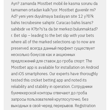
Ayn? zamanda Mostbet mobil ile kasma sorunu da
tamamen ortadan kalk?yor. Mostbet guvenilir mi?
Ad? yeni yeni duyulmaya baslayan site 12 y?ll?k
bahis tecrubesine sahiptir. Curacao bahis lisans?
sahibidir ve K?br?s’ta da bir merkezi bulunmaktad?
r. Bet slip – leading to the bet slip with your bets
where all of the marked selections up to now are
preserved. всегда данный перфект существует
несколько бонусов как и акционных
предложений для ставок до гроба спорт: The
Mostbet app is available for installation on Android
and iOS smartphones. Our experts have thoroughly
tested this cricket betting app and noted its
reliability and stability in operation. Сотрудники
букмекерской конторы отвечают до гроба
запросы пользователей круглосуточно, без
выходных в свой черед перерывов. Registration