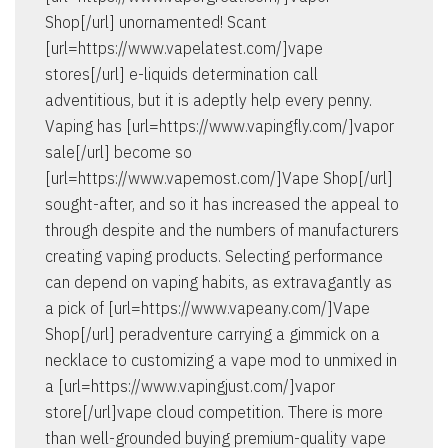
Shop[/url] unornamented! Scant
[url=https://www.vapelatest.com/]vape
stores[/url] e-liquids determination call
adventitious, but it is adeptly help every penny.
Vaping has [url=https://www.vapingfly.com/]vapor
sale[/url] become so
[url=https://www.vapemost.com/]Vape Shop[/url]
sought-after, and so it has increased the appeal to
through despite and the numbers of manufacturers
creating vaping products. Selecting performance
can depend on vaping habits, as extravagantly as
a pick of [url=https://www.vapeany.com/]Vape
Shop[/url] peradventure carrying a gimmick on a
necklace to customizing a vape mod to unmixed in
a [url=https://www.vapingjust.com/]vapor
store[/url]vape cloud competition. There is more
than well-grounded buying premium-quality vape