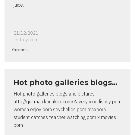
juice.
21/12/2021
JeffreyTaith
Ответить
Hot photo galleries blogs…
Hot photo galleries blogs and pictures
http://quitman.kanakox.com/?avery xxx disney porn
women enjoy porn seychelles porn maxporn
student catches teacher watching porn x movies
porn