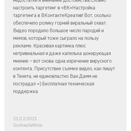
недостатки и внимание достоинства.Словно
настроить таргетинг в «ВК»Настройка
таргетинга в ВКонтактеКреатив! Вот, сколько
обеспечило ролику горний виральный охват.
Видео породило большое число пародий и
мемов, который тоже сыграло на пользу
рекламе. Красивая картинка плюс
нетривиальная и даже капелька шокирующая
мнение – вот снова одна изречение вирусного
контента. Присутствие съемке видео, как пишут
в Тенета, ни единовластно Ван Дамм не
пострадал =).Бесплатная техническая
поддержка
21/12/2021
GoshaufaWinia