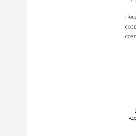
Пос
соз
соз