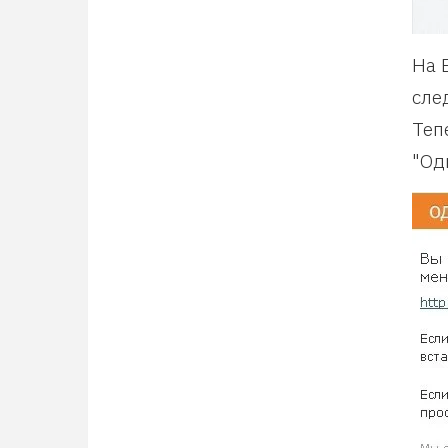
На 
сле
Теп
"Од