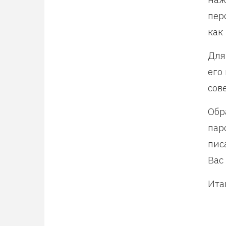
пер
как
Для
его
сов
Обр
пар
пис
Вас
Ита