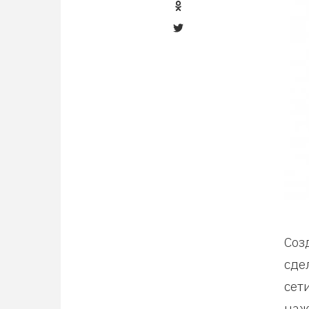
Соз
сде
сет
наж