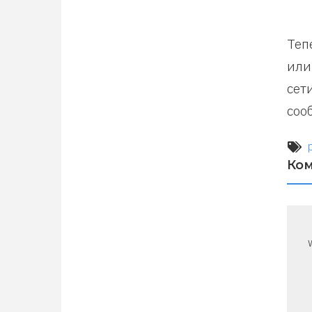
Теп
или
сет
соо
Ко