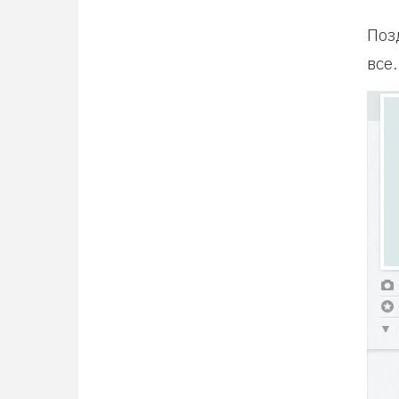
Поз
все.