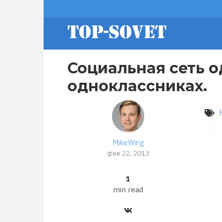
Перейти
footer
к
основному
содержанию
menu
Социальная сеть о
одноклассниках.
MikeWing
фев 22, 2013
1
min read