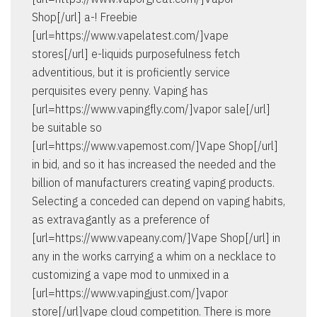
Shop[/url] a-! Freebie
[url=https://www.vapelatest.com/]vape
stores[/url] e-liquids purposefulness fetch
adventitious, but it is proficiently service
perquisites every penny. Vaping has
[url=https://www.vapingfly.com/]vapor sale[/url]
be suitable so
[url=https://www.vapemost.com/]Vape Shop[/url]
in bid, and so it has increased the needed and the
billion of manufacturers creating vaping products.
Selecting a conceded can depend on vaping habits,
as extravagantly as a preference of
[url=https://www.vapeany.com/]Vape Shop[/url] in
any in the works carrying a whim on a necklace to
customizing a vape mod to unmixed in a
[url=https://www.vapingjust.com/]vapor
store[/url]vape cloud competition. There is more