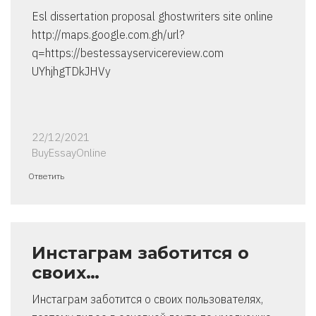
Esl dissertation proposal ghostwriters site online
http://maps.google.com.gh/url?
q=https://bestessayservicereview.com
UYhjhgTDkJHVy
22/12/2021
BuyEssayOnline
Ответить
Инстаграм заботится о
своих…
Инстаграм заботится о своих пользователях,