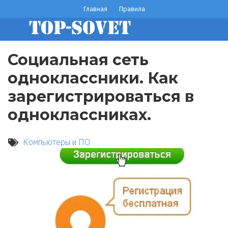
Перейти
Главная
Правила
footer
к
основному
menu
содержанию
Социальная сеть
одноклассники. Как
зарегистрироваться в
одноклассниках.
Компьютеры и ПО