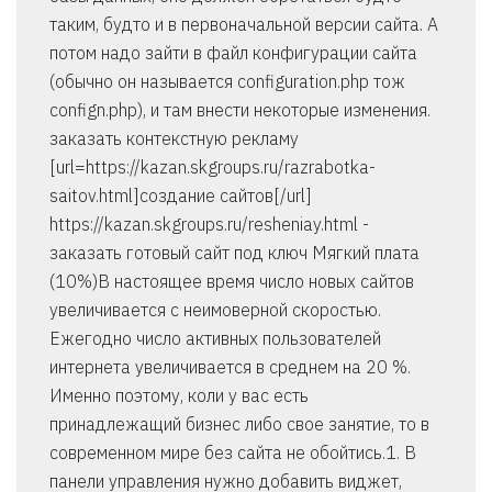
таким, будто и в первоначальной версии сайта. А
потом надо зайти в файл конфигурации сайта
(обычно он называется configuration.php тож
confign.php), и там внести некоторые изменения.
заказать контекстную рекламу
[url=https://kazan.skgroups.ru/razrabotka-
saitov.html]создание сайтов[/url]
https://kazan.skgroups.ru/resheniay.html -
заказать готовый сайт под ключ Мягкий плата
(10%)В настоящее время число новых сайтов
увеличивается с неимоверной скоростью.
Ежегодно число активных пользователей
интернета увеличивается в среднем на 20 %.
Именно поэтому, коли у вас есть
принадлежащий бизнес либо свое занятие, то в
современном мире без сайта не обойтись.1. В
панели управления нужно добавить виджет,