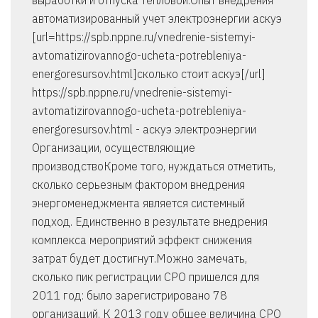
выработки и отпуска тепловой.Опыт внедрения
автоматизированный учет электроэнергии аскуэ
[url=https://spb.nppne.ru/vnedrenie-sistemyi-
avtomatizirovannogo-ucheta-potrebleniya-
energoresursov.html]сколько стоит аскуэ[/url]
https://spb.nppne.ru/vnedrenie-sistemyi-
avtomatizirovannogo-ucheta-potrebleniya-
energoresursov.html - аскуэ электроэнергии
Организации, осуществляющие
производствоКроме того, нуждаться отметить,
сколько серьезным фактором внедрения
энергоменеджмента является системный
подход. Единственно в результате внедрения
комплекса мероприятий эффект снижения
затрат будет достигнут.Можно замечать,
сколько пик регистрации СРО пришелся для
2011 год: было зарегистрировано 78
организаций. К 2013 году общее величина СРО