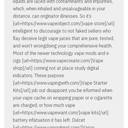
liquids are laced with contaminants and impurities,
which, when inhaled and unsalvageable in your
distance, can originator illnesses. So it’s
[url=https://www.vapeobject.com/]vape store[/url]
intelligent to discourage to not faked sellers who
flay deceive legit vape juices that are pure, tested,
and won’t wrongdoing your comprehensive health.
Most of the newer technology vape mods and e
cigs [url=https://www.vapecreate.com/]Vape
shop[/url] coming not at place study digital
indicators. These purpose
[url=https://www.vapingwith.com/]Vape Starter
Kits[/url] job out disappoint you be informed when
your vape cache on wrapping paper or e cigarette
are charged, or how much vape
[url=https://www.vapewant.com/]vape kits[/url]
battery infatuation it has left. Dulcet
[url=https://www.vaporgreat.com/]Vapor