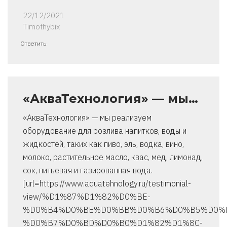
22/12/2021
Timothybix
Ответить
«АкваТехнология» — мы…
«АкваТехнология» — мы реализуем
оборудование для розлива напитков, воды и
жидкостей, таких как пиво, эль, водка, вино,
молоко, растительное масло, квас, мед, лимонад,
сок, питьевая и газированная вода.
[url=https://www.aquatehnology.ru/testimonial-
view/%D1%87%D1%82%D0%BE-
%D0%B4%D0%BE%D0%BB%D0%B6%D0%B5%D0%
%D0%B7%D0%BD%D0%B0%D1%82%D1%8C-