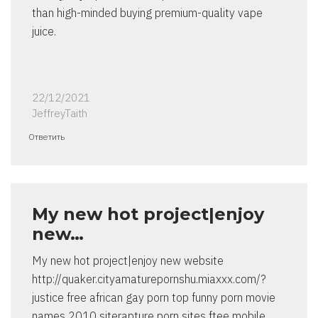
than high-minded buying premium-quality vape
juice.
22/12/2021
JeffreyTaith
Ответить
My new hot project|enjoy
new…
My new hot project|enjoy new website
http://quaker.cityamaturepornshu.miaxxx.com/?
justice free african gay porn top funny porn movie
names 2010 siterapture porn sites ftee mobile