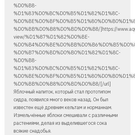
%D0%B8-
%D1%83%D0%BC%D0%B5%D1%82%D1%8C-
%D0%BE%D0%BF%D0%B5%D1%80%D0%B0%D1%8
%D0%BB%D0%B8%D0%BD%D0%B8/]https://www.aquateh
view/%D1%87%D1%82%D0%BE-
%D0%B4%D0%BE%D0%BB%D0%B6%D0%B5%D0%
%D0%B7%D0%BD%D0%B0%D1%82%D1%8C-
%D0%B8-
%D1%83%D0%BC%D0%B5%D1%82%D1%8C-
%D0%BE%D0%BF%D0%B5%D1%80%D0%B0%D1%8
%D0%BB%D0%B8%D0%BD%D0%B8/[/url]
Яблочный напиток, который стал прототипом
сидра, появился много веков назад. Он был
известен ещё древним кельтам и норманнам.
Измельчённые яблоки смешивали с различными
растениями, делая из выделившегося сока
всякие снадобья.