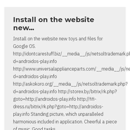
Install on the website
new…
Install on the website new toys and files for
Google OS.
http://idontcarestuff.biz/__media__/js/netsoltrademark.
d=androidos-play.info
http://www.universalapplianceparts.com/__media__/js/n
d=androidos-play.info
http://askokoro.org/__media__/js/netsoltrademark.php?
d=androidos-play.info http://storex.by/bitrix/rk.php?
goto=http://androidos-play.info http://fifi-
dress.ru/bitrix/rk.php?goto=http://androidos-
play.info Standing picture, which unparalleled
harmonious included in application. Cheerful a piece
of music. Good tasks.