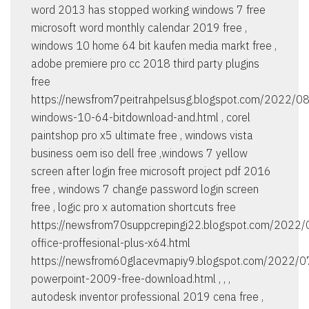
word 2013 has stopped working windows 7 free
microsoft word monthly calendar 2019 free ,
windows 10 home 64 bit kaufen media markt free ,
adobe premiere pro cc 2018 third party plugins
free
https://newsfrom7peitrahpelsusg.blogspot.com/2022/0
windows-10-64-bitdownload-and.html , corel
paintshop pro x5 ultimate free , windows vista
business oem iso dell free ,windows 7 yellow
screen after login free microsoft project pdf 2016
free , windows 7 change password login screen
free , logic pro x automation shortcuts free
https://newsfrom70suppcrepingi22.blogspot.com/2022/0
office-proffesional-plus-x64.html
https://newsfrom60glacevmapiy9.blogspot.com/2022/0
powerpoint-2009-free-download.html , , ,
autodesk inventor professional 2019 cena free ,