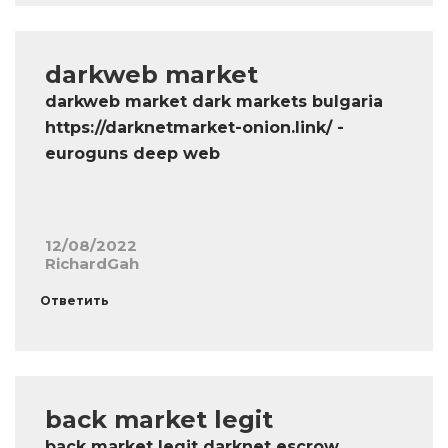
darkweb market
darkweb market dark markets bulgaria
https://darknetmarket-onion.link/ -
euroguns deep web
12/08/2022
RichardGah
Ответить
back market legit
back market legit darknet escrow