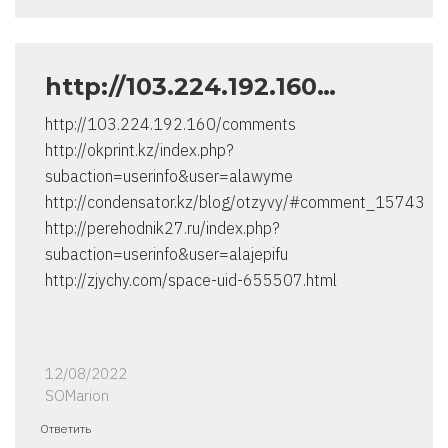
http://103.224.192.160…
http://103.224.192.160/comments
http://okprint.kz/index.php?
subaction=userinfo&user=alawyme
http://condensator.kz/blog/otzyvy/#comment_15743
http://perehodnik27.ru/index.php?
subaction=userinfo&user=alajepifu
http://zjychy.com/space-uid-655507.html
12/08/2022
SOMarion
Ответить