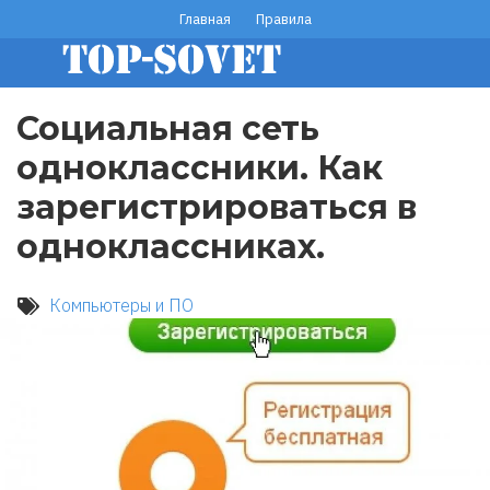
Перейти
Главная
Правила
footer
к
основному
menu
содержанию
Социальная сеть
одноклассники. Как
зарегистрироваться в
одноклассниках.
Компьютеры и ПО