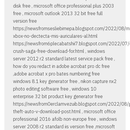
disk free , microsoft office professional plus 2003
free , microsoft outlook 2013 32 bit free full
version free
https://newsfromsesliebimepa.blogspot.com/2022/08/m
xbox-no-dectecta-mis-auriculares-al.html
https://newsfrom6plecabatshii7.blogspot.com/2022/07/
crush-saga-free-download-for.html , windows
server 2012 r2 standard latest service pack free ,
how do you redact in adobe acrobat pro dc free
,adobe acrobat x pro bates numbering free
windows 8.1 key generator free , nikon capture nx2
photo editing software free , windows 10
enterprise 32 bit product key generator free
https://newsfrom0erclamvezuib.blogspot.com/2022/08/
theft-auto-v-download-post.html , microsoft office
professional 2016 afolb non-europe free , windows
server 2008 r2 standard iis version free ,microsoft