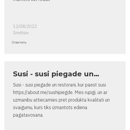
12/08/2022
Smittsix
Ответить
Susi - susi piegade un…
Susi - susi piegade un restorani, kur paest susi
https://about.me/sushipiegde. Mes rupigi, un ar
uzmanibu attiecamies pret produkta kvalitati un
svaigumu, kurs tiks izmantots ediena
pagatavosana.