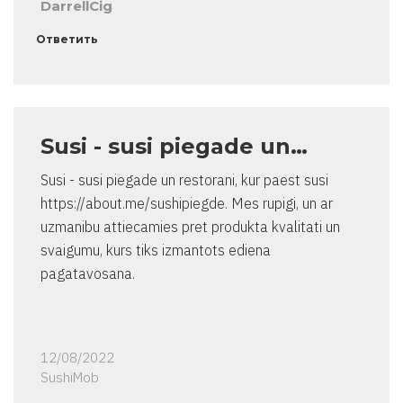
DarrellCig
Ответить
Susi - susi piegade un…
Susi - susi piegade un restorani, kur paest susi
https://about.me/sushipiegde. Mes rupigi, un ar
uzmanibu attiecamies pret produkta kvalitati un
svaigumu, kurs tiks izmantots ediena
pagatavosana.
12/08/2022
SushiMob