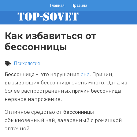
Перейти
Главная
Правила
footer
к
основному
menu
содержанию
Как избавиться от
бессонницы
Психология
Бессонница
- это нарушение
сна
. Причин,
вызывающих
бессонницу
очень много. Одна из
более распространенных
причин бессонницы
–
нервное напряжение.
Отличное средство от
бессонницы
–
обыкновенный чай, заваренный с ромашкой
аптечной.