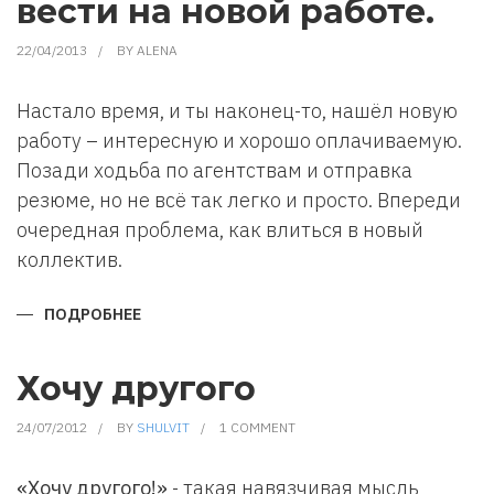
вести на новой работе.
22/04/2013
BY
ALENA
Настало время, и ты наконец-то, нашёл новую
работу – интересную и хорошо оплачиваемую.
Позади ходьба по агентствам и отправка
резюме, но не всё так легко и просто. Впереди
очередная проблема, как влиться в новый
коллектив.
ПОДРОБНЕЕ
О
КАК
ВЛИТЬСЯ
В
НОВЫЙ
Хочу другого
КОЛЛЕКТИВ.
КАК
СЕБЯ
24/07/2012
BY
SHULVIT
1 COMMENT
ВЕСТИ
НА
НОВОЙ
РАБОТЕ.
«Хочу другого!»
- такая навязчивая мысль