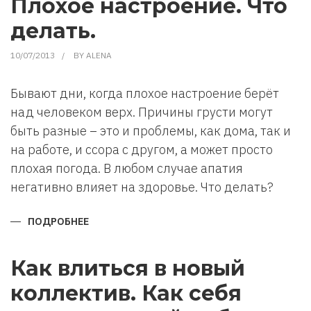
Плохое настроение. Что
ИЛИ
СПОСОБЫ
делать.
ПО
РАЗВИТИЮ
СИЛЫ
10/07/2013
BY
ALENA
ВОЛИ.
Бывают дни, когда плохое настроение берёт
над человеком верх. Причины грусти могут
быть разные – это и проблемы, как дома, так и
на работе, и ссора с другом, а может просто
плохая погода. В любом случае апатия
негативно влияет на здоровье. Что делать?
ПОДРОБНЕЕ
О
ПЛОХОЕ
НАСТРОЕНИЕ.
ЧТО
ДЕЛАТЬ.
Как влиться в новый
коллектив. Как себя