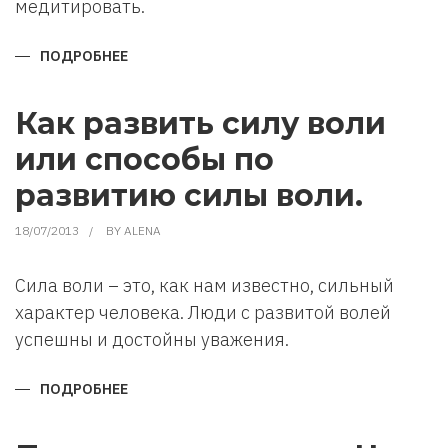
медитировать.
ПОДРОБНЕЕ
О
КАК
НУЖНО
МЕДИТИРОВАТЬ.
Как развить силу воли
или способы по
развитию силы воли.
18/07/2013
BY
ALENA
Сила воли – это, как нам известно, сильный
характер человека. Люди с развитой волей
успешны и достойны уважения.
ПОДРОБНЕЕ
О
КАК
РАЗВИТЬ
СИЛУ
ВОЛИ