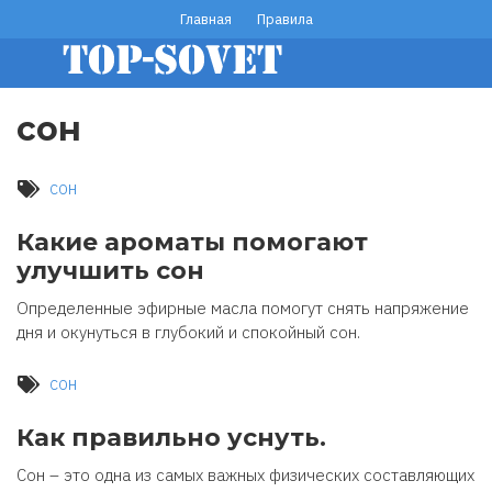
Перейти
Главная
Правила
footer
к
основному
menu
содержанию
сон
сон
Какие ароматы помогают
улучшить сон
Определенные эфирные масла помогут снять напряжение
дня и окунуться в глубокий и спокойный сон.
сон
Как правильно уснуть.
Сон – это одна из самых важных физических составляющих