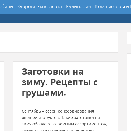
обили
Здоровье и красота
Кулинария
Компьютеры и
авное меню
тные
Оборудование и инструмент
Образование
Пра
ология
Спорт
Стройка и ремонт
Туризм и отдых
Фин
Заготовки на
зиму. Рецепты с
грушами.
Сентябрь – сезон консервирования
овощей и фруктов. Такие заготовки на
зиму обладают огромным ассортиментом,
среди которого являются рецепты с