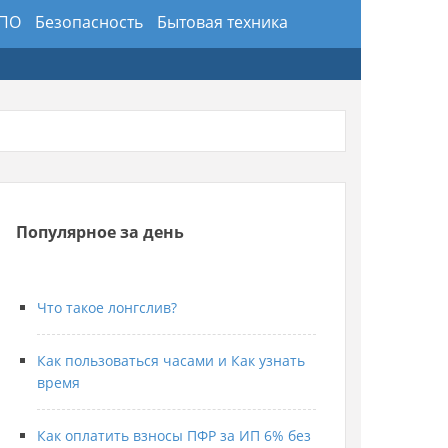
 ПО
Безопасность
Бытовая техника
здники
Предметы интерьера и обихода
ансы
Хобби и искусство
Юриспруденция
Популярное за день
Что такое лонгслив?
Как пользоваться часами и Как узнать
время
Как оплатить взносы ПФР за ИП 6% без