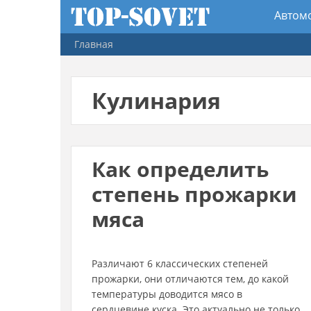
Перейти к основному содержанию
Автом
Гл
Живо
Главная
Псих
Вы здесь
Кулинария
Как определить
степень прожарки
мяса
Различают 6 классических степеней
прожарки, они отличаются тем, до какой
температуры доводится мясо в
сердцевине куска. Это актуально не только