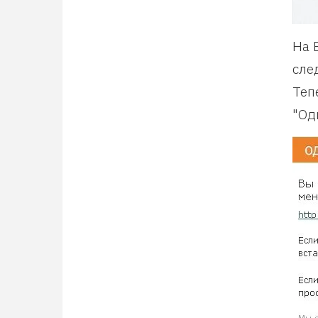
На 
сле
Теп
"Од