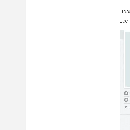
Поз
все.