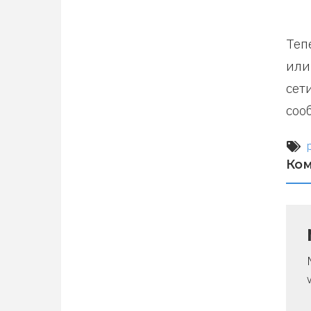
Теп
или
сет
соо
Ко