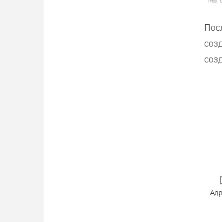
Пос
соз
соз