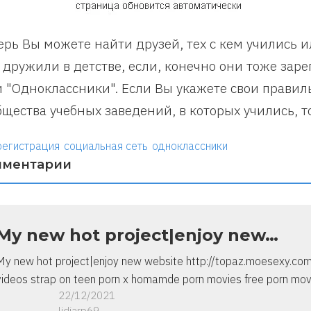
ерь Вы можете найти друзей, тех с кем учились 
 дружили в детстве, если, конечно они тоже зар
и "Одноклассники". Если Вы укажете свои правил
бщества учебных заведений, в которых учились, то
регистрация
социальная сеть
одноклассники
мментарии
My new hot project|enjoy new…
My new hot project|enjoy new website http://topaz.moesexy.co
videos strap on teen porn x homamde porn movies free porn movi
22/12/2021
lidiarp69