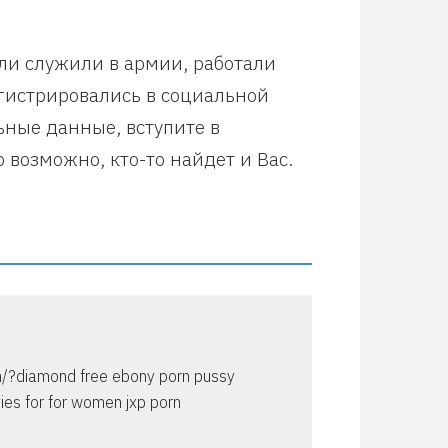
или служили в армии, работали
егистрировались в социальной
ьные данные, вступите в
 возможно, кто-то найдет и Вас.
m/?diamond free ebony porn pussy
es for for women jxp porn