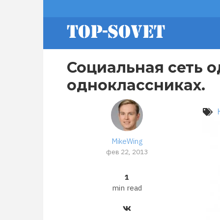
Перейти
footer
к
основному
содержанию
menu
Социальная сеть о
одноклассниках.
MikeWing
фев 22, 2013
1
min read