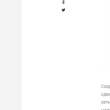
Соз
сде
сет
наж