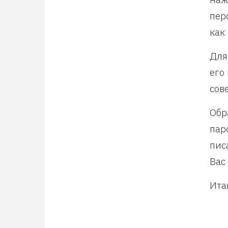
пер
как
Для
его
сов
Обр
пар
пис
Вас
Ита