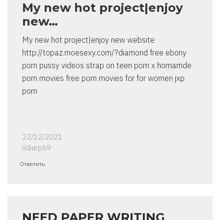
My new hot project|enjoy
new…
My new hot project|enjoy new website
http://topaz.moesexy.com/?diamond free ebony
porn pussy videos strap on teen porn x homamde
porn movies free porn movies for for women jxp
porn
22/12/2021
lidiarp69
Ответить
NEED PAPER WRITING