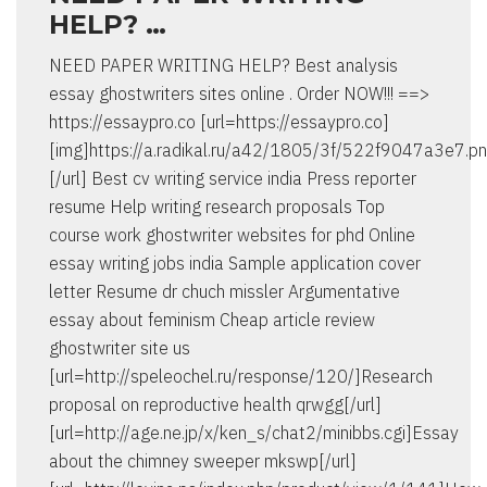
HELP? …
NEED PAPER WRITING HELP? Best analysis
essay ghostwriters sites online . Order NOW!!! ==>
https://essaypro.co [url=https://essaypro.co]
[img]https://a.radikal.ru/a42/1805/3f/522f9047a3e7.pn
[/url] Best cv writing service india Press reporter
resume Help writing research proposals Top
course work ghostwriter websites for phd Online
essay writing jobs india Sample application cover
letter Resume dr chuch missler Argumentative
essay about feminism Cheap article review
ghostwriter site us
[url=http://speleochel.ru/response/120/]Research
proposal on reproductive health qrwgg[/url]
[url=http://age.ne.jp/x/ken_s/chat2/minibbs.cgi]Essay
about the chimney sweeper mkswp[/url]