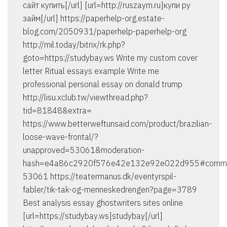
сайт купить[/url] [url=http://ruszaym.ru]купи ру
займ[/url] https://paperhelp-org.estate-
blog.com/2050931/paperhelp-paperhelp-org
http://mil.today/bitrix/rk.php?
goto=https://studybay.ws Write my custom cover
letter Ritual essays example Write me
professional personal essay on donald trump
http://lisu.xclub.tw/viewthread.php?
tid=81848&extra=
https://www.betterweftunsaid.com/product/brazilian-
loose-wave-frontal/?
unapproved=53061&moderation-
hash=e4a86c2920f576e42e132e92e022d955#comm
53061 https://teatermanus.dk/eventyrspil-
fabler/tik-tak-og-menneskedrengen?page=3789
Best analysis essay ghostwriters sites online
[url=https://studybay.ws]studybay[/url]