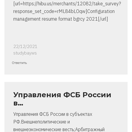
[url=https://hibu.us/merchants/12082/take_survey?
response_set_code=rML84bLOqw]Configuration
management resume format bgrcy 2021[/url]
22/12/2021
studybayws
Ответить
Управления ФСБ России
в…
Управления ФСБ России в субъектах
РФ.Внешнеполитические и
внешнеэкономические весть;Арбитражный