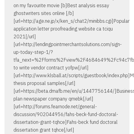
on my favourite movie [b]Best analysis essay
ghostwriters sites online [/b]
[url=http://age.ne.jp/x/ken_s/chat2/minibbs.cgi]Popular
application letter proofreading website ca tciqu
2021[/url]
[url=http://lendingpointmerchantsolutions.com/sign-
up-today-step-1/?
tfa_next=%2Fforms%2Fview%2F4684649%2Fc94c7
to write vendor contract yofpw[/url]
[url=http://www.klsball.at/scripts/guestbook/index.php]
thesis proposal samples[/url]
[url=https://beta.dmafb.me/en/u/1447756144/]Busines
plan newspaper company qmebk[/url]
[url=http://forums.fearnode.net/general-
discussion/902044956/fahs-beck-fund-doctoral-
dissertation-grant-tqhce]Fahs-beck fund doctoral
dissertation grant tqhce[/url]