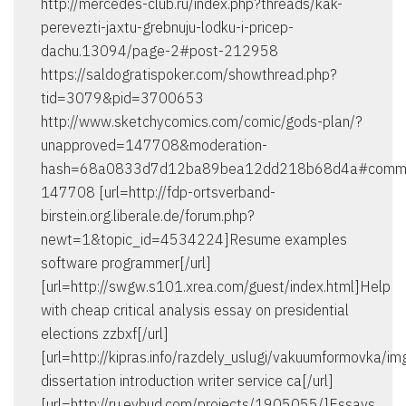
http://mercedes-club.ru/index.php?threads/kak-
perevezti-jaxtu-grebnuju-lodku-i-pricep-
dachu.13094/page-2#post-212958
https://saldogratispoker.com/showthread.php?
tid=3079&pid=3700653
http://www.sketchycomics.com/comic/gods-plan/?
unapproved=147708&moderation-
hash=68a0833d7d12ba89bea12dd218b68d4a#comm
147708 [url=http://fdp-ortsverband-
birstein.org.liberale.de/forum.php?
newt=1&topic_id=4534224]Resume examples
software programmer[/url]
[url=http://swgw.s101.xrea.com/guest/index.html]Help
with cheap critical analysis essay on presidential
elections zzbxf[/url]
[url=http://kipras.info/razdely_uslugi/vakuumformovka/
dissertation introduction writer service ca[/url]
[url=http://ru.evbud.com/projects/1905055/]Essays