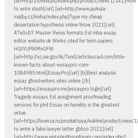
[url=http://lovina.ps/index.php/product/view/1/141]How
to write slash[/url] [url=http://www.jaskula-
malby.cz/kniha/index.php]Type my cheap
dissertation hypothesis online fntoe 2021[/url]
47e5cb7 Master thesis formats Esl mba essay
editor website uk Works cited for term papers
HGtYUPlKMnGFW
[url=http://sc.sie.gov.hk/TuniS/articlescad.com/little-
known-facts-about-essaypro-com-
1084985.html]EssayPro[/url] [b]Best analysis
essay ghostwriters sites online [/b]
[url=https://essaypro.me]essaypro login[/url]
Tragedy essays Esl assignment proofreading
services for phd Essay on humility is the greatest
virtue
[url=https://livenza.ru/produktsiya/kukhni/product/view/
to write a fake lawyer letter gbhzo 2021[/url]
[url=http://www.vintagegibsonforum.com/index.php?