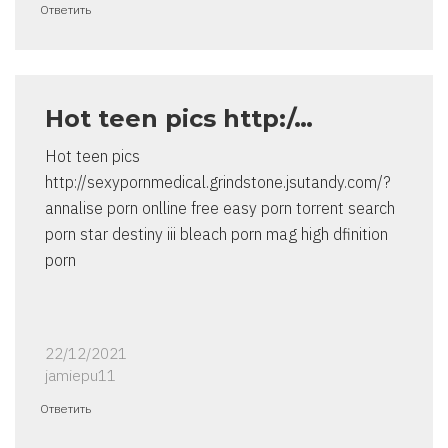
Ответить
Hot teen pics http:/…
Hot teen pics
http://sexypornmedical.grindstone.jsutandy.com/?
annalise porn onlline free easy porn torrent search
porn star destiny iii bleach porn mag high dfinition
porn
22/12/2021
jamiepu11
Ответить