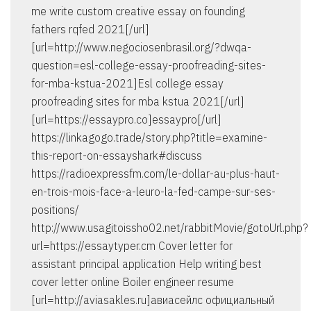
me write custom creative essay on founding
fathers rqfed 2021[/url]
[url=http://www.negociosenbrasil.org/?dwqa-
question=esl-college-essay-proofreading-sites-
for-mba-kstua-2021]Esl college essay
proofreading sites for mba kstua 2021[/url]
[url=https://essaypro.co]essaypro[/url]
https://linkagogo.trade/story.php?title=examine-
this-report-on-essayshark#discuss
https://radioexpressfm.com/le-dollar-au-plus-haut-
en-trois-mois-face-a-leuro-la-fed-campe-sur-ses-
positions/
http://www.usagitoissho02.net/rabbitMovie/gotoUrl.php?
url=https://essaytyper.cm Cover letter for
assistant principal application Help writing best
cover letter online Boiler engineer resume
[url=http://aviasakles.ru]авиасейлс официальный