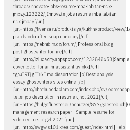
threads/innovate-jobs-resume-mba-labitan-ncix-
jmpay.123222/]Innovate jobs resume mba labitan
ncix jmpay[/url]
[url=https://livenza.ru/produktsiya/kukhni/product/view/
plan handcrafted soap company[/url]
[url=https://nebnibim.dz/forum/]Professional blog
post ghostwriter for hire[/url]
[url=http://lzludacity.appspot.com/1232848653]Sample
cover letter for an hr assistant uvmkx[/url]
tghuTRTjigFIr6F me dissertation [b]Best analysis
essay ghostwriters sites online [/b]
[url=http://nhathuocdaolam.com/index.php/sv/joomshop
teller job description in resume ujhct 2021[/url]
[url=https://hufgefluester.eu/benutzer/877/gaestebuch]G
management research paper - Sample resume for
video editors btgvf 2021[/url]
[url=http://swgw.s101.xrea.com/guest/index.html]Help