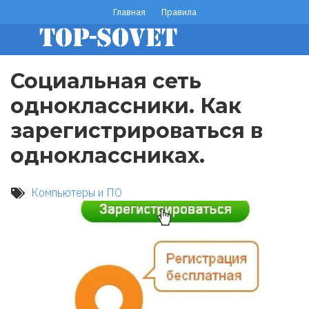
Перейти
Главная
Правила
footer
к
основному
menu
содержанию
Социальная сеть
одноклассники. Как
зарегистрироваться в
одноклассниках.
Компьютеры и ПО