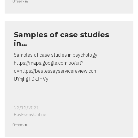
Ответить
Samples of case studies
in…
Samples of case studies in psychology
https://maps.google.com.bo/url?
q=https://bestessayservicereview.com
UYhjhgTDkJHVy
22/12/2021
BuyEssayOnline
Ответить