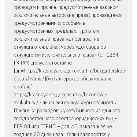
проводам и прочие, предусмотренные законом
исключительные авторские права) произведения
предусмотренными способами в
предусмотренных пределах. При этом
исключительные права на препарат не
отчуждаются, в знак через «договора об
отчуждении исключительного права» (ст. 1234
ГК РФ). допуск к гостайне
[url=https://krasnoyarsk.gokonsalt.ru/buxgalterskoe-
obsluzhivanie/]бухгалтерское обслуживание
ооо[/url]
https://krasnoyarsk.gokonsalt.ru/liczenziya-
minkulturyi/ - лицензия минкультуры стоимость
Привычка расходов к учетуВыписка из единого
государственного реестра юридических лиц -
ЕГРЮЛ или ЕГРИП – для ИП, заказанная не
позднее 20 дней наза. Копии заверяются у