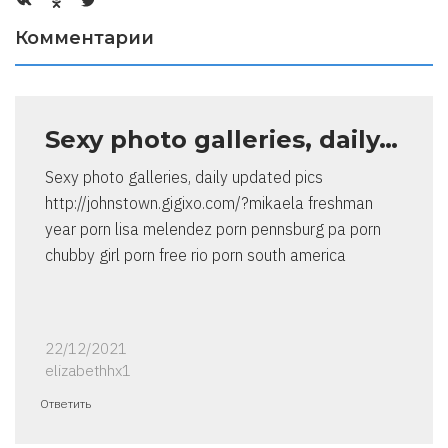
Комментарии
Sexy photo galleries, daily…
Sexy photo galleries, daily updated pics
http://johnstown.gigixo.com/?mikaela freshman
year porn lisa melendez porn pennsburg pa porn
chubby girl porn free rio porn south america
22/12/2021
elizabethhx1
Ответить