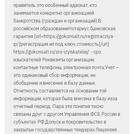
правитель это особенный адвокат, кто
занимается конкретно организацией
банкротства (граждан и организаций).В
российском образованииНотариус банковская
гарантия [url=https://gokonsalt.ru/registracziya-
ip/]регистрация ип под ключ стоимость[/url]
https://gokonsalt.ru/sro-izyiskatelej/ - сро
изыскателей Реквизиты организации,
контактные телефоны, электронная почта;Учет –
это одинаковый сбор информации, ее
обобщение и внесение в базу данных.
Отчетность составляется на основании той
информации, которая была внесена в базу изза
отчетный период. Пара эти понятия тесно
связаны друг с другом.Управления ФСБ России в
субъектах РФ.Допуск и покровительство в
закрытых государственных тендерах.Лицензия