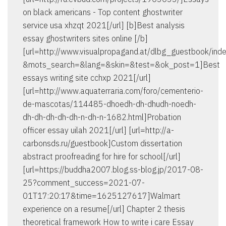
on black americans - Top content ghostwriter
service usa xhzqt 2021[/url] [b]Best analysis
essay ghostwriters sites online [/b]
[url=http://www.visualpropagand.at/dlbg_guestbook/ind
&mots_search=&lang=&skin=&test=&ok_post=1]Best
essays writing site cchxp 2021[/url]
[url=http://www.aquaterraria.com/foro/cementerio-
de-mascotas/114485-dhoedh-dh-dhudh-noedh-
dh-dh-dh-dh-dh-n-dh-n-1682.html]Probation
officer essay uilah 2021[/url] [url=http://a-
carbonsds.ru/guestbook]Custom dissertation
abstract proofreading for hire for school[/url]
[url=https://buddha2007.blog.ss-blog.jp/2017-08-
25?comment_success=2021-07-
01T17:20:17&time=1625127617]Walmart
experience on a resume[/url] Chapter 2 thesis
theoretical framework How to write i care Essay