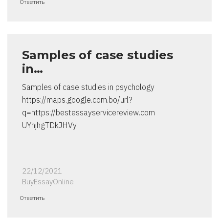
Ответить
Samples of case studies
in…
Samples of case studies in psychology
https://maps.google.com.bo/url?
q=https://bestessayservicereview.com
UYhjhgTDkJHVy
22/12/2021
BuyEssayOnline
Ответить