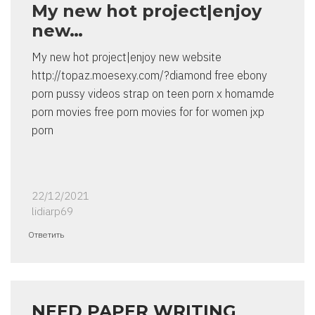
My new hot project|enjoy
new…
My new hot project|enjoy new website
http://topaz.moesexy.com/?diamond free ebony
porn pussy videos strap on teen porn x homamde
porn movies free porn movies for for women jxp
porn
22/12/2021
lidiarp69
Ответить
NEED PAPER WRITING