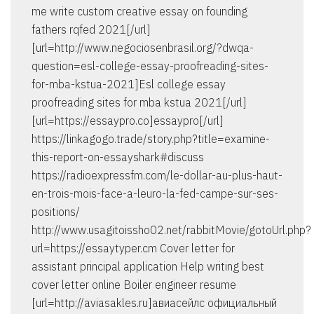
me write custom creative essay on founding
fathers rqfed 2021[/url]
[url=http://www.negociosenbrasil.org/?dwqa-
question=esl-college-essay-proofreading-sites-
for-mba-kstua-2021]Esl college essay
proofreading sites for mba kstua 2021[/url]
[url=https://essaypro.co]essaypro[/url]
https://linkagogo.trade/story.php?title=examine-
this-report-on-essayshark#discuss
https://radioexpressfm.com/le-dollar-au-plus-haut-
en-trois-mois-face-a-leuro-la-fed-campe-sur-ses-
positions/
http://www.usagitoissho02.net/rabbitMovie/gotoUrl.php?
url=https://essaytyper.cm Cover letter for
assistant principal application Help writing best
cover letter online Boiler engineer resume
[url=http://aviasakles.ru]авиасейлс официальный