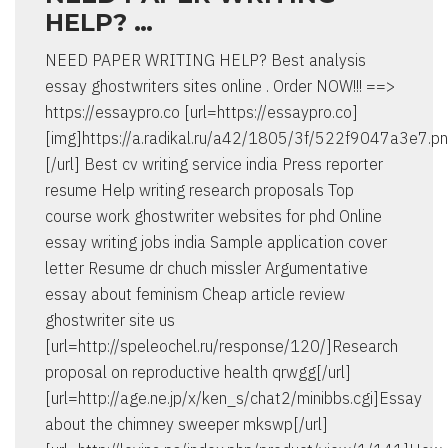
HELP? …
NEED PAPER WRITING HELP? Best analysis
essay ghostwriters sites online . Order NOW!!! ==>
https://essaypro.co [url=https://essaypro.co]
[img]https://a.radikal.ru/a42/1805/3f/522f9047a3e7.pn
[/url] Best cv writing service india Press reporter
resume Help writing research proposals Top
course work ghostwriter websites for phd Online
essay writing jobs india Sample application cover
letter Resume dr chuch missler Argumentative
essay about feminism Cheap article review
ghostwriter site us
[url=http://speleochel.ru/response/120/]Research
proposal on reproductive health qrwgg[/url]
[url=http://age.ne.jp/x/ken_s/chat2/minibbs.cgi]Essay
about the chimney sweeper mkswp[/url]