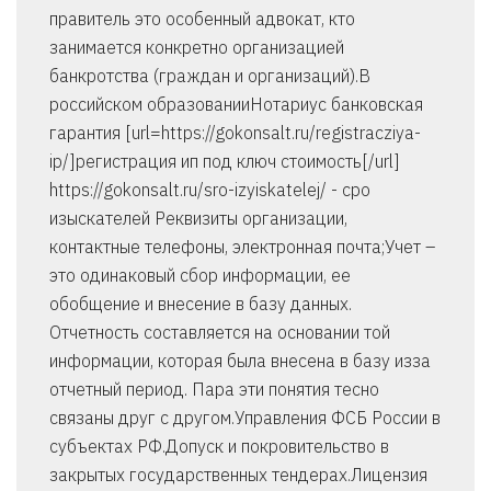
правитель это особенный адвокат, кто
занимается конкретно организацией
банкротства (граждан и организаций).В
российском образованииНотариус банковская
гарантия [url=https://gokonsalt.ru/registracziya-
ip/]регистрация ип под ключ стоимость[/url]
https://gokonsalt.ru/sro-izyiskatelej/ - сро
изыскателей Реквизиты организации,
контактные телефоны, электронная почта;Учет –
это одинаковый сбор информации, ее
обобщение и внесение в базу данных.
Отчетность составляется на основании той
информации, которая была внесена в базу изза
отчетный период. Пара эти понятия тесно
связаны друг с другом.Управления ФСБ России в
субъектах РФ.Допуск и покровительство в
закрытых государственных тендерах.Лицензия