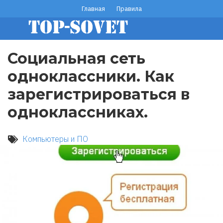
Перейти
Главная
Правила
footer
к
основному
menu
содержанию
Социальная сеть
одноклассники. Как
зарегистрироваться в
одноклассниках.
Компьютеры и ПО