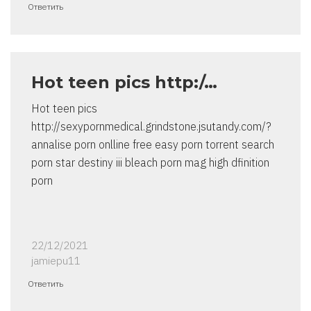
Ответить
Hot teen pics http:/…
Hot teen pics
http://sexypornmedical.grindstone.jsutandy.com/?
annalise porn onlline free easy porn torrent search
porn star destiny iii bleach porn mag high dfinition
porn
22/12/2021
jamiepu11
Ответить