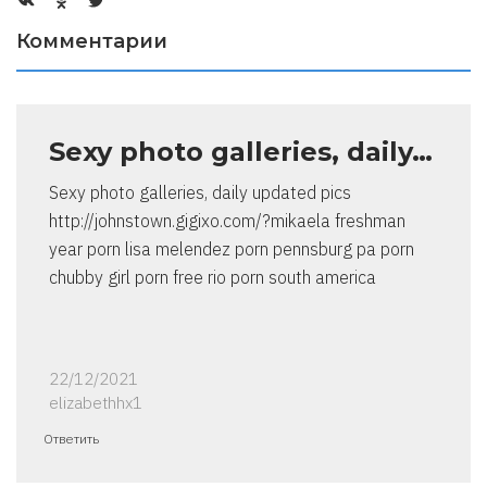
Комментарии
Sexy photo galleries, daily…
Sexy photo galleries, daily updated pics
http://johnstown.gigixo.com/?mikaela freshman
year porn lisa melendez porn pennsburg pa porn
chubby girl porn free rio porn south america
22/12/2021
elizabethhx1
Ответить