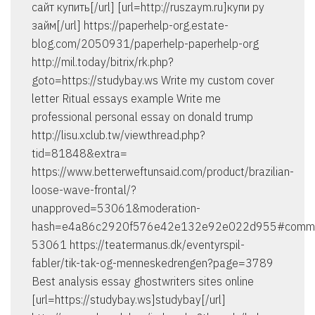
сайт купить[/url] [url=http://ruszaym.ru]купи ру
займ[/url] https://paperhelp-org.estate-
blog.com/2050931/paperhelp-paperhelp-org
http://mil.today/bitrix/rk.php?
goto=https://studybay.ws Write my custom cover
letter Ritual essays example Write me
professional personal essay on donald trump
http://lisu.xclub.tw/viewthread.php?
tid=81848&extra=
https://www.betterweftunsaid.com/product/brazilian-
loose-wave-frontal/?
unapproved=53061&moderation-
hash=e4a86c2920f576e42e132e92e022d955#comm
53061 https://teatermanus.dk/eventyrspil-
fabler/tik-tak-og-menneskedrengen?page=3789
Best analysis essay ghostwriters sites online
[url=https://studybay.ws]studybay[/url]