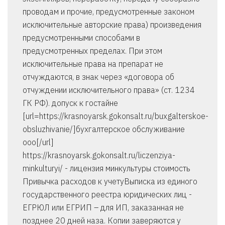
проводам и прочие, предусмотренные законом
исключительные авторские права) произведения
предусмотренными способами в
предусмотренных пределах. При этом
исключительные права на препарат не
отчуждаются, в знак через «договора об
отчуждении исключительного права» (ст. 1234
ГК РФ). допуск к гостайне
[url=https://krasnoyarsk.gokonsalt.ru/buxgalterskoe-
obsluzhivanie/]бухгалтерское обслуживание
ооо[/url]
https://krasnoyarsk.gokonsalt.ru/liczenziya-
minkulturyi/ - лицензия минкультуры стоимость
Привычка расходов к учетуВыписка из единого
государственного реестра юридических лиц -
ЕГРЮЛ или ЕГРИП – для ИП, заказанная не
позднее 20 дней наза. Копии заверяются у