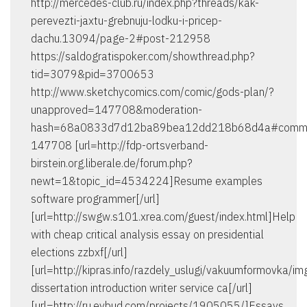
http://mercedes-club.ru/index.php?threads/kak-
perevezti-jaxtu-grebnuju-lodku-i-pricep-
dachu.13094/page-2#post-212958
https://saldogratispoker.com/showthread.php?
tid=3079&pid=3700653
http://www.sketchycomics.com/comic/gods-plan/?
unapproved=147708&moderation-
hash=68a0833d7d12ba89bea12dd218b68d4a#comm
147708 [url=http://fdp-ortsverband-
birstein.org.liberale.de/forum.php?
newt=1&topic_id=4534224]Resume examples
software programmer[/url]
[url=http://swgw.s101.xrea.com/guest/index.html]Help
with cheap critical analysis essay on presidential
elections zzbxf[/url]
[url=http://kipras.info/razdely_uslugi/vakuumformovka/
dissertation introduction writer service ca[/url]
[url=http://ru.evbud.com/projects/1905055/]Essays