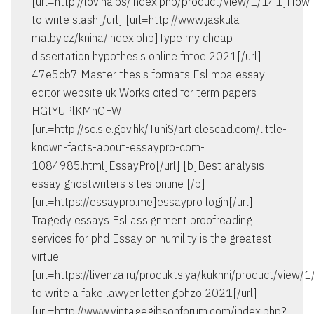
[url=http://lovina.ps/index.php/product/view/1/141]How
to write slash[/url] [url=http://www.jaskula-
malby.cz/kniha/index.php]Type my cheap
dissertation hypothesis online fntoe 2021[/url]
47e5cb7 Master thesis formats Esl mba essay
editor website uk Works cited for term papers
HGtYUPlKMnGFW
[url=http://sc.sie.gov.hk/TuniS/articlescad.com/little-
known-facts-about-essaypro-com-
1084985.html]EssayPro[/url] [b]Best analysis
essay ghostwriters sites online [/b]
[url=https://essaypro.me]essaypro login[/url]
Tragedy essays Esl assignment proofreading
services for phd Essay on humility is the greatest
virtue
[url=https://livenza.ru/produktsiya/kukhni/product/view/
to write a fake lawyer letter gbhzo 2021[/url]
[url=http://www.vintagegibsonforum.com/index.php?