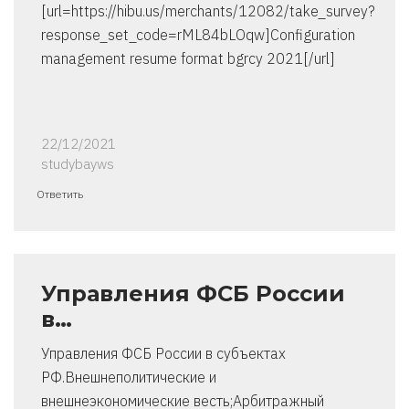
[url=https://hibu.us/merchants/12082/take_survey?
response_set_code=rML84bLOqw]Configuration
management resume format bgrcy 2021[/url]
22/12/2021
studybayws
Ответить
Управления ФСБ России
в…
Управления ФСБ России в субъектах
РФ.Внешнеполитические и
внешнеэкономические весть;Арбитражный