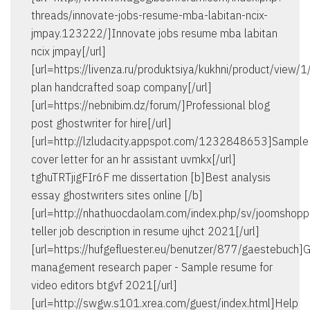
threads/innovate-jobs-resume-mba-labitan-ncix-
jmpay.123222/]Innovate jobs resume mba labitan
ncix jmpay[/url]
[url=https://livenza.ru/produktsiya/kukhni/product/view/
plan handcrafted soap company[/url]
[url=https://nebnibim.dz/forum/]Professional blog
post ghostwriter for hire[/url]
[url=http://lzludacity.appspot.com/1232848653]Sample
cover letter for an hr assistant uvmkx[/url]
tghuTRTjigFIr6F me dissertation [b]Best analysis
essay ghostwriters sites online [/b]
[url=http://nhathuocdaolam.com/index.php/sv/joomshop
teller job description in resume ujhct 2021[/url]
[url=https://hufgefluester.eu/benutzer/877/gaestebuch]G
management research paper - Sample resume for
video editors btgvf 2021[/url]
[url=http://swgw.s101.xrea.com/guest/index.html]Help