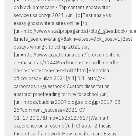
on black americans - Top content ghostwriter
service usa xhzqt 2021[/url] [b]Best analysis
essay ghostwriters sites online [/b]
[url=http://www.visualpropagand.at/dlbg_guestbook/ind
&mots_search=&lang=&skin=&test=&ok_post=1]Best
essays writing site cchxp 2021[/url]
[url=http://www.aquaterraria.com/foro/cementerio-
de-mascotas/114485-dhoedh-dh-dhudh-noedh-
dh-dh-dh-dh-dh-n-dh-n-1682.html]Probation
officer essay uilah 2021[/url] [url=http://a-
carbonsds.ru/guestbook]Custom dissertation
abstract proofreading for hire for school[/url]
[url=https://buddha2007.blog.ss-blog.jp/2017-08-
25?comment_success=2021-07-
01T17:20:17&time=1625127617]Walmart
experience on a resume[/url] Chapter 2 thesis
theoretical framework How to write i care Essay