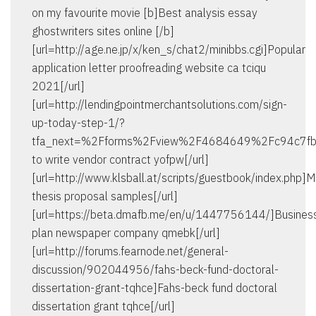
on my favourite movie [b]Best analysis essay
ghostwriters sites online [/b]
[url=http://age.ne.jp/x/ken_s/chat2/minibbs.cgi]Popular
application letter proofreading website ca tciqu
2021[/url]
[url=http://lendingpointmerchantsolutions.com/sign-
up-today-step-1/?
tfa_next=%2Fforms%2Fview%2F4684649%2Fc94c7
to write vendor contract yofpw[/url]
[url=http://www.klsball.at/scripts/guestbook/index.php]
thesis proposal samples[/url]
[url=https://beta.dmafb.me/en/u/1447756144/]Busines
plan newspaper company qmebk[/url]
[url=http://forums.fearnode.net/general-
discussion/902044956/fahs-beck-fund-doctoral-
dissertation-grant-tqhce]Fahs-beck fund doctoral
dissertation grant tqhce[/url]