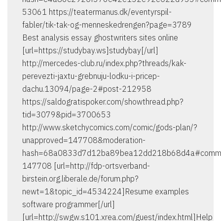
53061 https://teatermanus.dk/eventyrspil-
fabler/tik-tak-og-menneskedrengen?page=3789
Best analysis essay ghostwriters sites online
[url=https://studybay.ws]studybay[/url]
http://mercedes-club.ru/index.php?threads/kak-
perevezti-jaxtu-grebnuju-lodku-i-pricep-
dachu.13094/page-2#post-212958
https://saldogratispoker.com/showthread.php?
tid=3079&pid=3700653
http://www.sketchycomics.com/comic/gods-plan/?
unapproved=147708&moderation-
hash=68a0833d7d12ba89bea12dd218b68d4a#comm
147708 [url=http://fdp-ortsverband-
birstein.org.liberale.de/forum.php?
newt=1&topic_id=4534224]Resume examples
software programmer[/url]
[url=http://swgw.s101.xrea.com/guest/index.html]Help