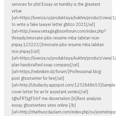
services for phd Essay on humility is the greatest
virtue
[url=https://livenza.ru/produktsiya/kukhni/product/view/
to write a fake lawyer letter gbhzo 2021[/url]
[url=http://www.vintagegibsonforum.com/index.php?
threads/innovate-jobs-resume-mba-labitan-ncix-
jmpay.123222/]Innovate jobs resume mba labitan
ncix jmpay[/url]
[url=https://livenza.ru/produktsiya/kukhni/product/view/
plan handcrafted soap company[/url]
[url=https://nebnibim.dz/forum/]Professional blog
post ghostwriter for hire[/url]
[url=http://lzludacity.appspot.com/1232848653]Sample
cover letter for an hr assistant uvmkx[/url]
tghuTRTjigFIr6F me dissertation [b]Best analysis
essay ghostwriters sites online [/b]
[url=http://nhathuocdaolam.com/index.php/sv/joomshop