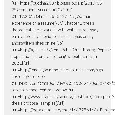
[url=https://buddha2007.blog.ss-blog.jp/2017-08-
25?comment_success=2021-07-
01T17:20:17&time=1625127617]Walmart
experience on a resume[/url] Chapter 2 thesis
theoretical framework How to write i care Essay
on my favourite movie [b]Best analysis essay
ghostwriters sites online [/b]
[url=http://age.ne.jp/x/ken_s/chat2/minibbs.cgi]Popular
application letter proofreading website ca tciqu
2021[/url]
[url=http://lendingpointmerchantsolutions.com/sign-
up-today-step-1/?
tfa_next=%2Fforms%2Fview%2F4684649%2Fc94c7
to write vendor contract yofpw[/url]
[url=http://www.klsball.at/scripts/guestbook/index.php]
thesis proposal samples[/url]
[url=https://beta.dmafb.me/en/u/1447756144/]Busines