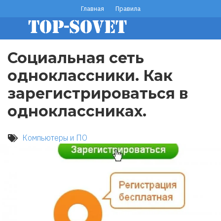
Перейти
Главная
Правила
footer
к
основному
menu
содержанию
Социальная сеть
одноклассники. Как
зарегистрироваться в
одноклассниках.
Компьютеры и ПО