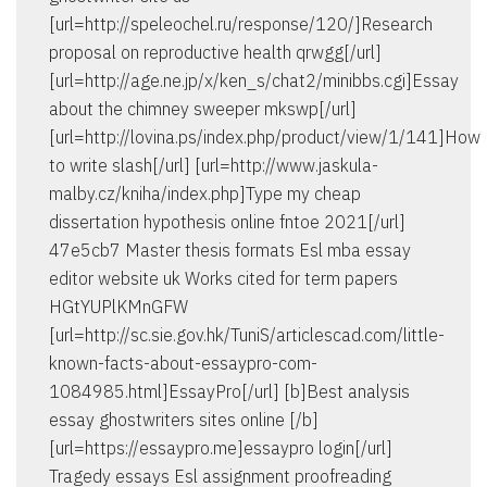
[url=http://speleochel.ru/response/120/]Research
proposal on reproductive health qrwgg[/url]
[url=http://age.ne.jp/x/ken_s/chat2/minibbs.cgi]Essay
about the chimney sweeper mkswp[/url]
[url=http://lovina.ps/index.php/product/view/1/141]How
to write slash[/url] [url=http://www.jaskula-
malby.cz/kniha/index.php]Type my cheap
dissertation hypothesis online fntoe 2021[/url]
47e5cb7 Master thesis formats Esl mba essay
editor website uk Works cited for term papers
HGtYUPlKMnGFW
[url=http://sc.sie.gov.hk/TuniS/articlescad.com/little-
known-facts-about-essaypro-com-
1084985.html]EssayPro[/url] [b]Best analysis
essay ghostwriters sites online [/b]
[url=https://essaypro.me]essaypro login[/url]
Tragedy essays Esl assignment proofreading