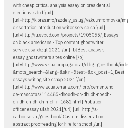
with cheap critical analysis essay on presidential
elections zzbxf[/url]
[url=http://kipras.info/razdely_uslugi/vakuumformovka/
dissertation introduction writer service ca[/url]
[url=http://ru.evbud.com/projects/1905055/]Essays
on black americans - Top content ghostwriter
service usa xhzqt 2021[/url] [b]Best analysis
essay ghostwriters sites online [/b]
[url=http://www.visualpropagand.at/dlbg_guestbook/ind
&mots_search=&lang=&skin=&test=&ok_post=1]Best
essays writing site cchxp 2021[/url]
[url=http://www.aquaterraria.com/foro/cementerio-
de-mascotas/114485-dhoedh-dh-dhudh-noedh-
dh-dh-dh-dh-dh-n-dh-n-1682.html]Probation
officer essay uilah 2021[/url] [url=http://a-
carbonsds.ru/guestbook]Custom dissertation
abstract proofreading for hire for school[/url]