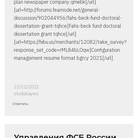
plan newspaper company qmebk[/url]
[url=http://forums.fearnode.net/general-
discussion/902044956/fahs-beck-fund-doctoral-
dissertation-grant-tqhce]Fahs-beck fund doctoral
dissertation grant tqhce[/url]
[url=https://hibu.us/merchants/12082/take_survey?
response_set_code=rML84bLOqw]Configuration
management resume format bgrcy 2021[/url]
22/12/2021
studybayws
Ответить
Управления ФСБ России