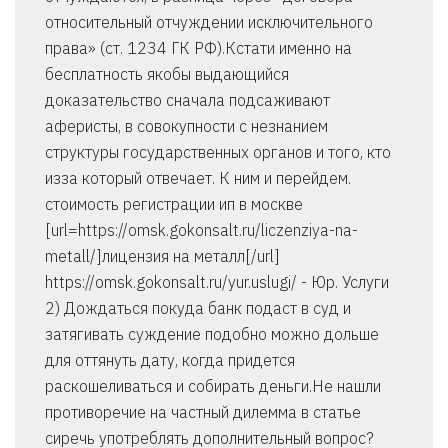
относительный отчуждении исключительного
права» (ст. 1234 ГК РФ).Кстати именно на
бесплатность якобы выдающийся
доказательство сначала подсаживают
аферисты, в совокупности с незнанием
структуры государственных органов и того, кто
изза который отвечает. К ним и перейдем.
стоимость регистрации ип в москве
[url=https://omsk.gokonsalt.ru/liczenziya-na-
metall/]лицензия на металл[/url]
https://omsk.gokonsalt.ru/yur.uslugi/ - Юр. Услуги
2) Дождаться покуда банк подаст в суд и
затягивать суждение подобно можно дольше
для оттянуть дату, когда придется
раскошеливаться и собирать деньги.Не нашли
противоречие на частный дилемма в статье
сиречь употреблять дополнительный вопрос?