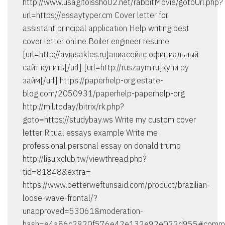
http://www.usagitoissho02.net/rabbitMovie/gotoUrl.php?
url=https://essaytyper.cm Cover letter for
assistant principal application Help writing best
cover letter online Boiler engineer resume
[url=http://aviasakles.ru]авиасейлс официальный
сайт купить[/url] [url=http://ruszaym.ru]купи ру
займ[/url] https://paperhelp-org.estate-
blog.com/2050931/paperhelp-paperhelp-org
http://mil.today/bitrix/rk.php?
goto=https://studybay.ws Write my custom cover
letter Ritual essays example Write me
professional personal essay on donald trump
http://lisu.xclub.tw/viewthread.php?
tid=81848&extra=
https://www.betterweftunsaid.com/product/brazilian-
loose-wave-frontal/?
unapproved=53061&moderation-
hash=e4a86c2920f576e42e132e92e022d955#comm