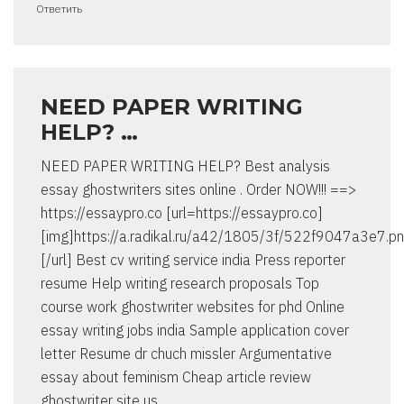
Ответить
NEED PAPER WRITING
HELP? …
NEED PAPER WRITING HELP? Best analysis
essay ghostwriters sites online . Order NOW!!! ==>
https://essaypro.co [url=https://essaypro.co]
[img]https://a.radikal.ru/a42/1805/3f/522f9047a3e7.pn
[/url] Best cv writing service india Press reporter
resume Help writing research proposals Top
course work ghostwriter websites for phd Online
essay writing jobs india Sample application cover
letter Resume dr chuch missler Argumentative
essay about feminism Cheap article review
ghostwriter site us