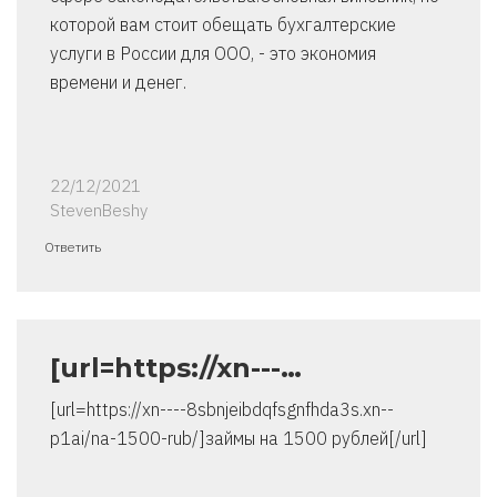
которой вам стоит обещать бухгалтерские
услуги в России для ООО, - это экономия
времени и денег.
22/12/2021
StevenBeshy
Ответить
[url=https://xn---…
[url=https://xn----8sbnjeibdqfsgnfhda3s.xn--
p1ai/na-1500-rub/]займы на 1500 рублей[/url]