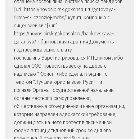
оплачена госпошлина; система поиска тендеров
[url=https://novosibirsk.gokonsalt.ru/gotovaya-
firma-s-liczenziej-mchs/]купить компанию с
лицензией мчс[/url]
https://novosibirsk.gokonsalt.ru/bankovskaya-
garantiya/ - банковская гарантия Документы,
подтверждающие оплату
госпошлины.Зарегистрировался ИПшником либо
сделал ООО, повесил вывеску на дверь с
надписью "Юрист" либо сделал лэндинг с
текстом "Лучшие юристы всея Руси" - и
погнали.Органы государственной начальник,
органы местного самоуправления,
общественные объединения и иные организации,
которым направлен адвокатский требование,
должны дать на него протест в письменной
форме в тридцатидневный срок со дня его
получения. В случаях, требующих