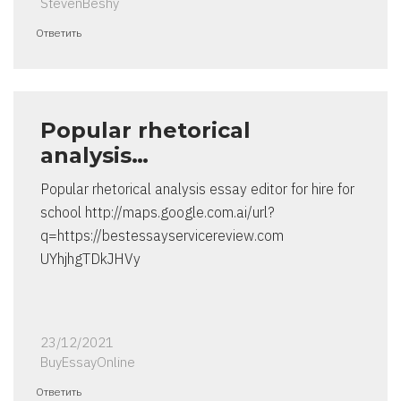
StevenBeshy
Ответить
Popular rhetorical
analysis…
Popular rhetorical analysis essay editor for hire for
school http://maps.google.com.ai/url?
q=https://bestessayservicereview.com
UYhjhgTDkJHVy
23/12/2021
BuyEssayOnline
Ответить