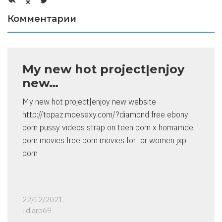
Комментарии
My new hot project|enjoy
new…
My new hot project|enjoy new website
http://topaz.moesexy.com/?diamond free ebony
porn pussy videos strap on teen porn x homamde
porn movies free porn movies for for women jxp
porn
22/12/2021
lidiarp69