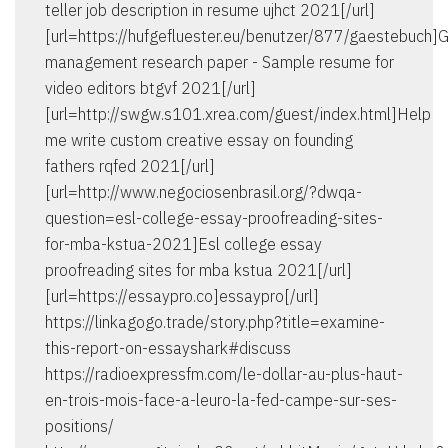
teller job description in resume ujhct 2021[/url]
[url=https://hufgefluester.eu/benutzer/877/gaestebuch]G
management research paper - Sample resume for
video editors btgvf 2021[/url]
[url=http://swgw.s101.xrea.com/guest/index.html]Help
me write custom creative essay on founding
fathers rqfed 2021[/url]
[url=http://www.negociosenbrasil.org/?dwqa-
question=esl-college-essay-proofreading-sites-
for-mba-kstua-2021]Esl college essay
proofreading sites for mba kstua 2021[/url]
[url=https://essaypro.co]essaypro[/url]
https://linkagogo.trade/story.php?title=examine-
this-report-on-essayshark#discuss
https://radioexpressfm.com/le-dollar-au-plus-haut-
en-trois-mois-face-a-leuro-la-fed-campe-sur-ses-
positions/