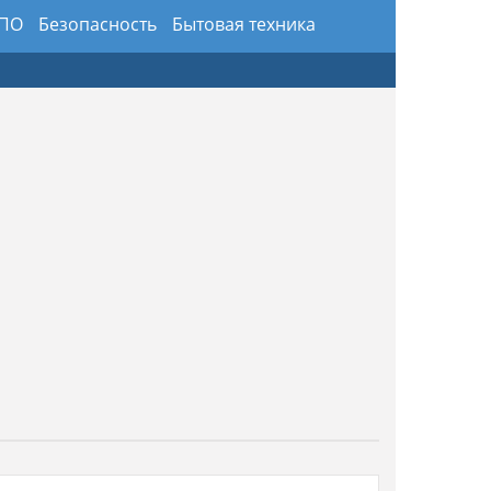
 ПО
Безопасность
Бытовая техника
здники
Предметы интерьера и обихода
ансы
Хобби и искусство
Юриспруденция