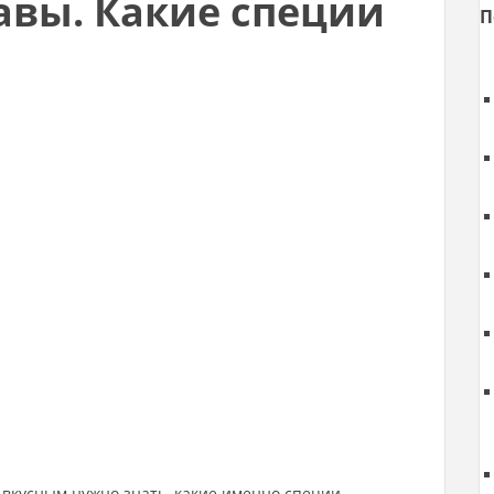
авы. Какие специи
П
вкусным нужно знать, какие именно специи