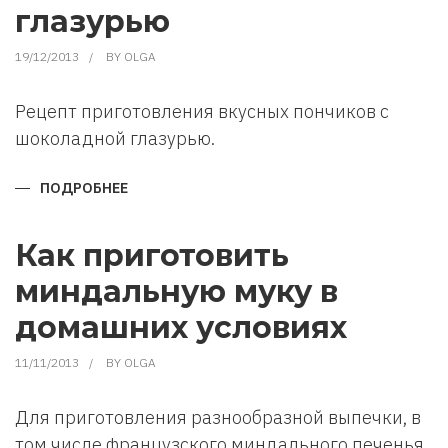
глазурью
19/12/2013
BY
OLGA
Рецепт приготовления вкусных пончиков с
шоколадной глазурью.
ПОДРОБНЕЕ
О
КАК
ПРИГОТОВИТЬ
ПОНЧИКИ
С
Как приготовить
ШОКОЛАДНОЙ
ГЛАЗУРЬЮ
миндальную муку в
домашних условиях
11/11/2013
BY
OLGA
Для приготовления разнообразной выпечки, в
том числе французского миндального печенья