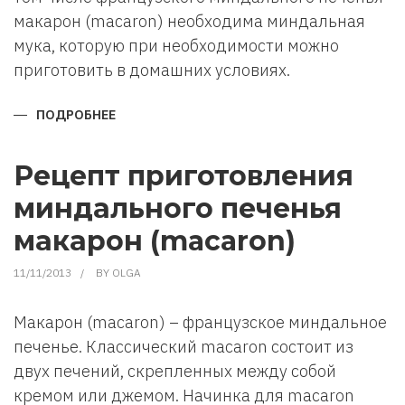
макарон (macaron) необходима миндальная
мука, которую при необходимости можно
приготовить в домашних условиях.
ПОДРОБНЕЕ
О
КАК
ПРИГОТОВИТЬ
МИНДАЛЬНУЮ
МУКУ
Рецепт приготовления
В
ДОМАШНИХ
миндального печенья
УСЛОВИЯХ
макарон (macaron)
11/11/2013
BY
OLGA
Макарон (macaron) – французское миндальное
печенье. Классический macaron состоит из
двух печений, скрепленных между собой
кремом или джемом. Начинка для macaron