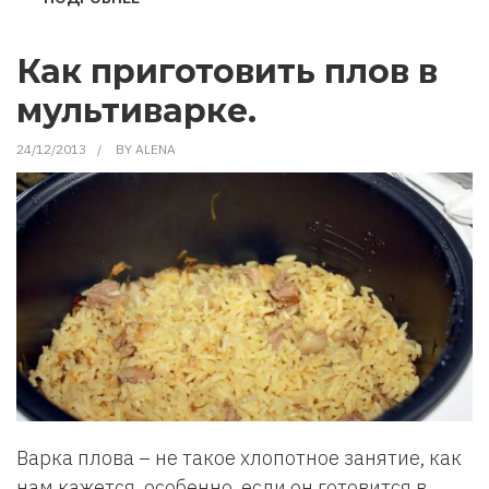
КАК
НЕ
ЗАБЫВАТЬ,
ЧТО
Как приготовить плов в
КУПИТЬ
В
мультиварке.
МАГАЗИНЕ
24/12/2013
BY
ALENA
Варка плова – не такое хлопотное занятие, как
нам кажется, особенно, если он готовится в