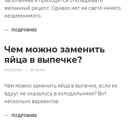
заоблачная и приходится откладывать
желанный рецепт. Однако нет на свете ничего
незаменимого.
ПОДРОБНЕЕ
О
ЧЕМ
ЗАМЕНИТЬ
ПРОДУКТЫ
В
Чем можно заменить
РЕЦЕПТЕ?
яйца в выпечке?
07/11/2013
BY
OLGA
Чем можно заменить яйца в выпечке, если их
вдруг не оказалось в холодильнике? Вот
несколько вариантов.
ПОДРОБНЕЕ
О
ЧЕМ
МОЖНО
ЗАМЕНИТЬ