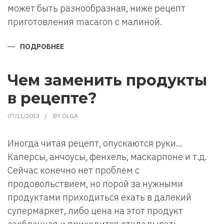
может быть разнообразная, ниже рецепт
приготовления macaron с малиной.
ПОДРОБНЕЕ
О
РЕЦЕПТ
ПРИГОТОВЛЕНИЯ
МИНДАЛЬНОГО
ПЕЧЕНЬЯ
Чем заменить продукты
МАКАРОН
(MACARON)
в рецепте?
07/11/2013
BY
OLGA
Иногда читая рецепт, опускаются руки…
Каперсы, анчоусы, фенхель, маскарпоне и т.д.
Сейчас конечно нет проблем с
продовольствием, но порой за нужными
продуктами приходиться ехать в далекий
супермаркет, либо цена на этот продукт