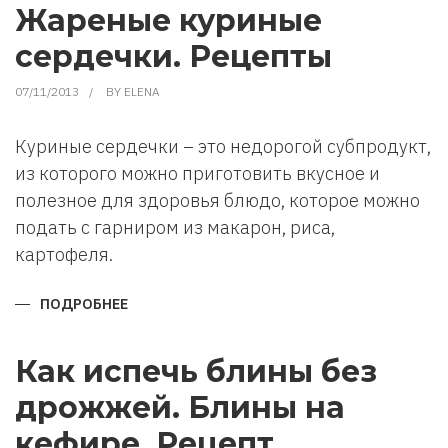
ЯЙЦА
Жареные куриные
В
ВЫПЕЧКЕ?
сердечки. Рецепты
07/11/2013
BY
ELENA
Куриные сердечки – это недорогой субпродукт,
из которого можно приготовить вкусное и
полезное для здоровья блюдо, которое можно
подать с гарниром из макарон, риса,
картофеля.
ПОДРОБНЕЕ
О
ЖАРЕНЫЕ
КУРИНЫЕ
СЕРДЕЧКИ.
РЕЦЕПТЫ
Как испечь блины без
дрожжей. Блины на
кефире. Рецепт.