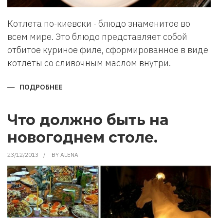
Котлета по-киевски - блюдо знаменитое во
всем мире. Это блюдо представляет собой
отбитое куриное филе, сформированное в виде
котлеты со сливочным маслом внутри.
ПОДРОБНЕЕ
О
КОТЛЕТА
ПО-
КИЕВСКИ.
РЕЦЕПТ
Что должно быть на
новогоднем столе.
23/12/2013
BY
ALENA