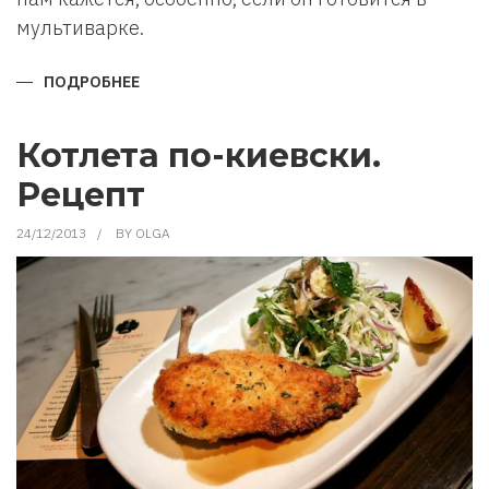
мультиварке.
ПОДРОБНЕЕ
О
КАК
ПРИГОТОВИТЬ
ПЛОВ
В
Котлета по-киевски.
МУЛЬТИВАРКЕ.
Рецепт
24/12/2013
BY
OLGA