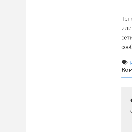
Теп
или
сет
соо
Ко