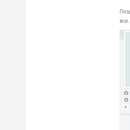
Поз
все.