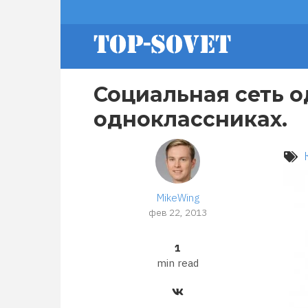
Перейти
footer
к
основному
содержанию
menu
Социальная сеть о
одноклассниках.
MikeWing
фев 22, 2013
1
min read