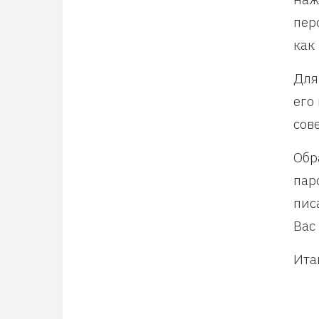
пер
как
Для
его
сов
Обр
пар
пис
Вас
Ита