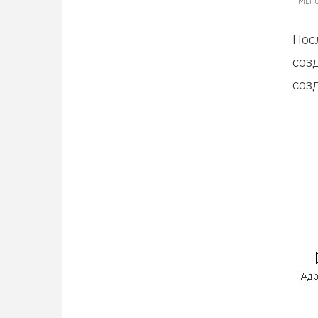
Пос
соз
соз