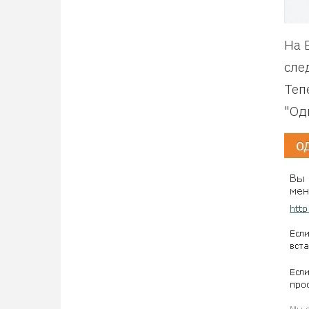
На 
сле
Теп
"Од