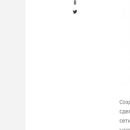
Соз
сде
сет
наж