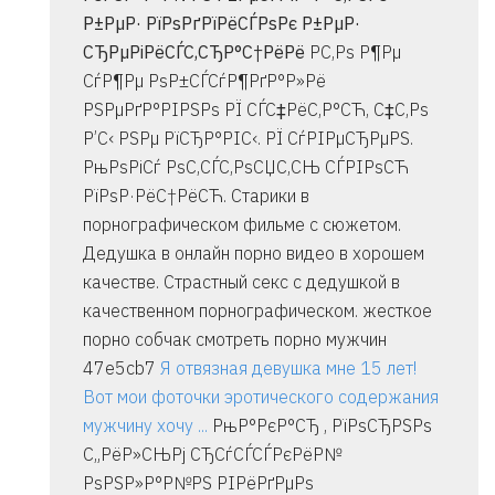
Р±РµР· РїРѕРґРїРёСЃРѕРє Р±РµР·
СЂРµРіРёСЃС‚СЂР°С†РёРё
Р­С‚Рѕ Р¶Рµ
СѓР¶Рµ РѕР±СЃСѓР¶РґР°Р»Рё
РЅРµРґР°РІРЅРѕ РЇ СЃС‡РёС‚Р°СЋ, С‡С‚Рѕ
Р’С‹ РЅРµ РїСЂР°РІС‹. РЇ СѓРІРµСЂРµРЅ.
РњРѕРіСѓ РѕС‚СЃС‚РѕСЏС‚СЊ СЃРІРѕСЋ
РїРѕР·РёС†РёСЋ. Старики в
порнографическом фильме с сюжетом.
Дедушка в онлайн порно видео в хорошем
качестве. Страстный секс с дедушкой в
качественном порнографическом. жесткое
порно собчак смотреть порно мужчин
47e5cb7
Я отвязная девушка мне 15 лет!
Вот мои фоточки эротического содержания
мужчину хочу ...
РњР°РєР°СЂ , РїРѕСЂРЅРѕ
С„РёР»СЊРј СЂСѓСЃСЃРєРёР№
РѕРЅР»Р°Р№РЅ РІРёРґРµРѕ