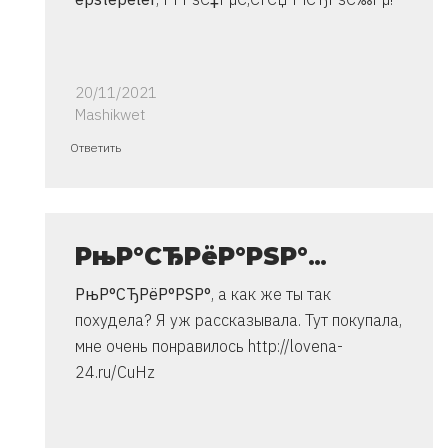
20/11/2021
Mashikwet
Ответ
Ответить
на
спасибо..
инструкция
очень
РњР°СЂРёР°РЅР°
…
от
РњР°СЂРёР°РЅР°
, а как же ты так
Владимир
похудела?
Я уж рассказывала. Тут покупала,
мне очень понравилось http://lovena-
24.ru/CuHz