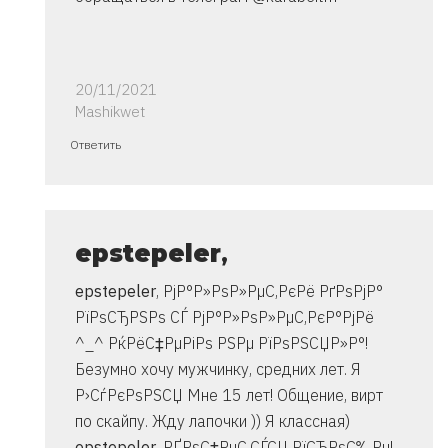
20/11/2021
Mashikwet
Ответ
Ответить
на
спасибо..
инструкция
очень
epstepeler
,
от
epstepeler
, РјР°Р»РѕР»РµС‚РєРё РґРѕРјР°
Владимир
РїРѕСЂРЅРѕ СЃ РјР°Р»РѕР»РµС‚РєР°РјРё
^_^ РќРёС‡РµРіРѕ РЅРµ РїРѕРЅСЏР»Р°!
Безумно хочу мужчинку, средних лет. Я
Р›СѓРєРѕРЅСЏ Мне 15 лет! Общение, вирт
по скайпу. Жду лапочки )) Я классная)
epstepeler
, РҐРѕС‡РµС‚СЃСЏ РїСЂРѕС‰Рµ!