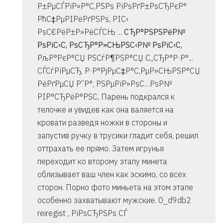
Р±РµСЃРїР»Р°С‚РЅРѕ РїРѕРґР±РѕСЂРєР°
РћС‡РµРІРёРґРЅРѕ, РІС‹
РѕС€РёР±Р»РёСЃСЊ ...
СЂР°РЅРЅРёР№
РѕРїС‹С‚ РѕСЂР°Р»СЊРЅС‹Р№ РѕРїС‹С‚
РљР°РєР°СЏ РЅСѓР¶РЅР°СЏ С„СЂР°Р·Р°...
СЃСѓРїРµСЂ, Р·Р°РјРµС‡Р°С‚РµР»СЊРЅР°СЏ
РёРґРµСЏ Р”Р°, РЅРµРїР»РѕС…РѕР№
РІР°СЂРёР°РЅС‚ Парень подкрался к
телочке и увидев как она валяется на
кровати разведя ножки в стороны и
запустив ручку в трусики гладит себя, решил
оттрахать ее прямо. Затем игрунья
переходит ко второму этапу минета
облизывает ваш член как эскимо, со всех
сторон. Порно фото миньета на этом этапе
особенно захватывают мужские. 0_d9db2
reiregist , РїРѕСЂРЅРѕ СЃ