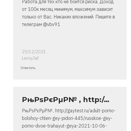
Работа для тех кто не боится риска. Доход
от 100к месяц минимум, максимум зависит
только от Вас. Никаких вложений. Пишите в
телеграм @vbv91
25/12/2021
LeroyJaf
Ответ
Ответить
на
спасибо..
инструкция
очень
РњРѕРєРµР№ , http:/…
от
РњРѕРєРµР№ , http://gaytest.ru/adult-porno-
Владимир
bolshoy-chlen-gey-pidori-445/russkoe-gey-
porno-dvoe-trahayut-geya-2021-10-06-