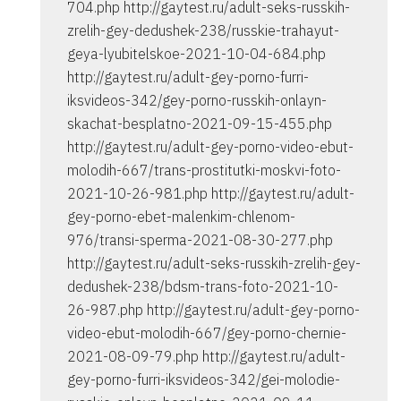
704.php http://gaytest.ru/adult-seks-russkih-
zrelih-gey-dedushek-238/russkie-trahayut-
geya-lyubitelskoe-2021-10-04-684.php
http://gaytest.ru/adult-gey-porno-furri-
iksvideos-342/gey-porno-russkih-onlayn-
skachat-besplatno-2021-09-15-455.php
http://gaytest.ru/adult-gey-porno-video-ebut-
molodih-667/trans-prostitutki-moskvi-foto-
2021-10-26-981.php http://gaytest.ru/adult-
gey-porno-ebet-malenkim-chlenom-
976/transi-sperma-2021-08-30-277.php
http://gaytest.ru/adult-seks-russkih-zrelih-gey-
dedushek-238/bdsm-trans-foto-2021-10-
26-987.php http://gaytest.ru/adult-gey-porno-
video-ebut-molodih-667/gey-porno-chernie-
2021-08-09-79.php http://gaytest.ru/adult-
gey-porno-furri-iksvideos-342/gei-molodie-