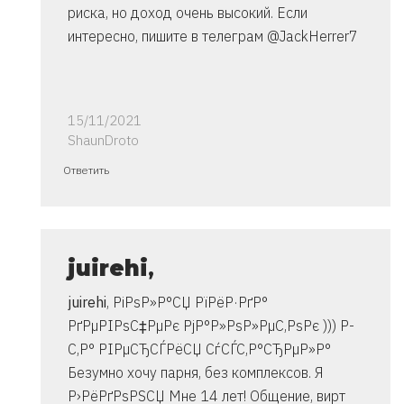
риска, но доход очень высокий. Если
интересно, пишите в телеграм @JackHerrer7
15/11/2021
ShaunDroto
Ответ
Ответить
на
спасибо..
инструкция
очень
juirehi
,
от
juirehi
, РіРѕР»Р°СЏ РїРёР·РґР°
Владимир
РґРµРІРѕС‡РµРє РјР°Р»РѕР»РµС‚РѕРє ))) Р­
С‚Р° РІРµСЂСЃРёСЏ СѓСЃС‚Р°СЂРµР»Р°
Безумно хочу парня, без комплексов. Я
Р›РёРґРѕРЅСЏ Мне 14 лет! Общение, вирт