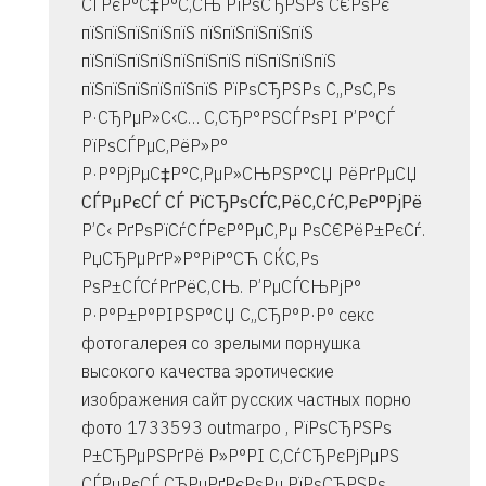
СЃРєР°С‡Р°С‚СЊ РїРѕСЂРЅРѕ С€РѕРє
пїЅпїЅпїЅпїЅпїЅ пїЅпїЅпїЅпїЅпїЅ
пїЅпїЅпїЅпїЅпїЅпїЅпїЅ пїЅпїЅпїЅпїЅ
пїЅпїЅпїЅпїЅпїЅпїЅ РїРѕСЂРЅРѕ С„РѕС‚Рѕ
Р·СЂРµР»С‹С… С‚СЂР°РЅСЃРѕРІ Р’Р°СЃ
РїРѕСЃРµС‚РёР»Р°
Р·Р°РјРµС‡Р°С‚РµР»СЊРЅР°СЏ РёРґРµСЏ
СЃРµРєСЃ СЃ РїСЂРѕСЃС‚РёС‚СѓС‚РєР°РјРё
Р’С‹ РґРѕРїСѓСЃРєР°РµС‚Рµ РѕС€РёР±РєСѓ.
РџСЂРµРґР»Р°РіР°СЋ СЌС‚Рѕ
РѕР±СЃСѓРґРёС‚СЊ. Р’РµСЃСЊРјР°
Р·Р°Р±Р°РІРЅР°СЏ С„СЂР°Р·Р° секс
фотогалерея со зрелыми порнушка
высокого качества эротические
изображения сайт русских частных порно
фото 1733593
outmarpo , РїРѕСЂРЅРѕ
Р±СЂРµРЅРґРё Р»Р°РІ С‚СѓСЂРєРјРµРЅ
СЃРµРєСЃ СЂРµРґРєРѕРµ РїРѕСЂРЅРѕ