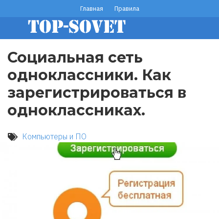
Перейти
Главная
Правила
footer
к
основному
menu
содержанию
Социальная сеть
одноклассники. Как
зарегистрироваться в
одноклассниках.
Компьютеры и ПО