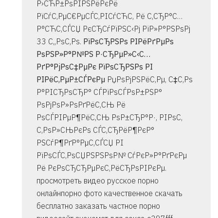
Р›СЋР±РѕРІРЅРёРєРё
РїСѓС‚РµС€РµСЃС‚РІСѓСЋС‚ Рё С‚СЂР°С…
Р°СЋС‚СЃСЏ РєСЂСѓРїРЅС‹Рј РїР»Р°РЅРѕРј
33 С„РѕС‚Рѕ.
РїРѕСЂРЅРѕ РІРёРґРµРѕ
РѕРЅР»Р°Р№РЅ Р·СЂРµР»С‹С…
РґР°РјРѕС‡РµРє РїРѕСЂРЅРѕ РІ
РІРёС‚РµР±СЃРєРµ
РџРѕРјРЅРёС‚Рµ, С‡С‚Рѕ
Р°РІСЂРѕСЂР° СЃРїРѕСЃРѕР±РЅР°
РѕРјРѕР»РѕРґРёС‚СЊ Рё
РѕСЃРІРµР¶РёС‚СЊ РѕР±СЂР°Р·, РІРѕС‚
С‚РѕР»СЊРєРѕ СЃС‚СЂРёР¶РєР°
РЅСѓР¶РґР°РµС‚СЃСЏ РІ
РїРѕСЃС‚РѕСЏРЅРЅРѕР№ СѓРєР»Р°РґРєРµ
Рё РєРѕСЂСЂРµРєС‚РёСЂРѕРІРєРµ.
просмотреть видео русское порно
онлайнпорно фото качественное скачать
бесплатно заказать частное порно