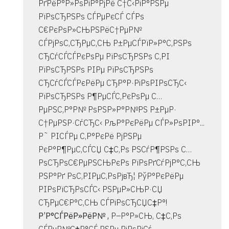
РґРёР°Р»РѕРіР°РјРё С†С‹РіР°РЅРµ
РїРѕСЂРЅРѕ СЃРµРєСЃ СЃРѕ
С€РєРѕР»СЊРЅРёС†РµР№
СЃРјРѕС‚СЂРµС‚СЊ Р±РµСЃРїР»Р°С‚РЅРѕ
СЂСѓСЃСЃРєРѕРµ РїРѕСЂРЅРѕ С‚РІ
РїРѕСЂРЅРѕ РІРµ РїРѕСЂРЅРѕ
СЂСѓСЃСЃРєРёРµ СЂР°Р·РіРѕРІРѕСЂС‹
РїРѕСЂРЅРѕ Р¶РµСЃС‚РєРѕРµ С…
РµРЅС‚Р°Р№ РѕРЅР»Р°Р№РЅ Р±РµР·
С†РµРЅР·СѓСЂС‹ РљР°РєРёРµ СЃР»РѕРІР°...
Р˜ РІСЃРµ С‚Р°РєРё РјРЅРµ
РєР°Р¶РµС‚СЃСЏ С‡С‚Рѕ РЅСѓР¶РЅРѕ С…
РѕСЂРѕС€РµРЅСЊРєРѕ РїРѕРґСѓРјР°С‚СЊ
РЅР°Рґ РѕС‚РІРµС‚РѕРјвЂ¦ РўР°РєРёРµ
РІРѕРїСЂРѕСЃС‹ РЅРµР»СЊР·СЏ
СЂРµС€Р°С‚СЊ СЃРіРѕСЂСЏС‡Р°!
Р’Р°СЃРёР»РёР№ ,
Р–Р°Р»СЊ, С‡С‚Рѕ