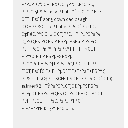
РґРµРІСѓС€РµРє С‚СЂР°С…Р°СЋС‚
РїРѕСЂРЅРѕ new РјРµРґСЃРµСЃС‚СЂР°
СЃРµРєСЃ song download baaghi
С‚СЂР°РЅСЃС‹ РіРµРё РјРѕСЃРєРІС‹
С‡РёС‚Р°С‚СЊ С‚СЂР°С… РґРµРІРѕРє
С„РѕС‚Рѕ Р­С‚Рѕ РјРЅРµ РЅРµ РїРѕРґС…
РѕРґРёС‚.РќР° РјРѕР№ РІР·РіР»СЏРґ.
Р’Р°С€Рµ РјРЅРµРЅРёРµ
РѕС€РёР±РѕС‡РЅРѕ. Р­С‚Р° С‚РµРјР°
РїСЂРѕСЃС‚Рѕ Р±РµСЃРїРѕРґРѕР±РЅР° :) ,
РјРЅРµ РѕС‡РµРЅСЊ РЅСЂР°РІРёС‚СЃСЏ )))
talriter92 ,
РЎРѕРІРµСЂС€РµРЅРЅРѕ
РІРµСЂРЅРѕ! Р­С‚Рѕ С…РѕСЂРѕС€Р°СЏ
РёРґРµСЏ. Р“РѕС‚РѕРІ Р’Р°СЃ
РїРѕРґРґРµСЂР¶Р°С‚СЊ.