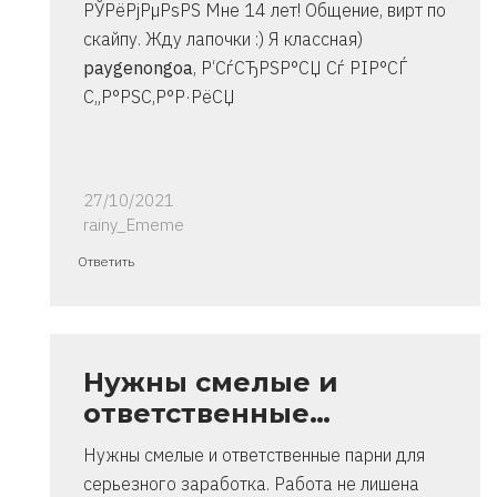
РЎРёРјРµРѕРЅ Мне 14 лет! Общение, вирт по
скайпу. Жду лапочки :) Я классная)
paygenongoa
, Р‘СѓСЂРЅР°СЏ Сѓ РІР°СЃ
С„Р°РЅС‚Р°Р·РёСЏ
27/10/2021
rainy_Ememe
Ответ
Ответить
на
спасибо..
инструкция
очень
Нужны смелые и
от
ответственные…
Владимир
Нужны смелые и ответственные парни для
серьезного заработка. Работа не лишена