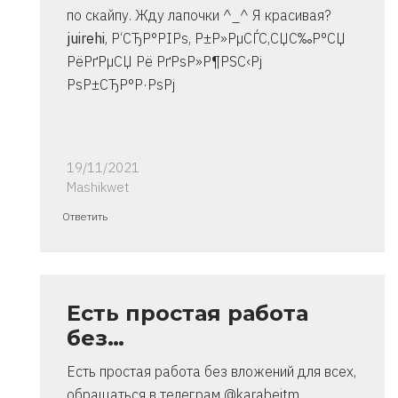
по скайпу. Жду лапочки ^_^ Я красивая?
juirehi
, Р‘СЂР°РІРѕ, Р±Р»РµСЃС‚СЏС‰Р°СЏ
РёРґРµСЏ Рё РґРѕР»Р¶РЅС‹Рј
РѕР±СЂР°Р·РѕРј
19/11/2021
Mashikwet
Ответ
Ответить
на
спасибо..
инструкция
очень
Есть простая работа
от
без…
Владимир
Есть простая работа без вложений для всех,
обращаться в телеграм @karabeitm