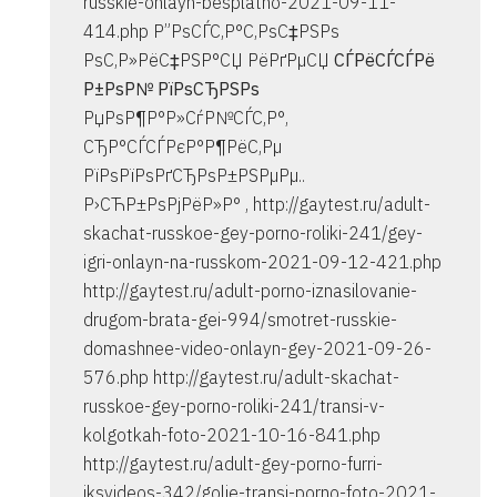
russkie-onlayn-besplatno-2021-09-11-
414.php Р”РѕСЃС‚Р°С‚РѕС‡РЅРѕ
РѕС‚Р»РёС‡РЅР°СЏ РёРґРµСЏ
СЃРёСЃСЃРё
Р±РѕР№ РїРѕСЂРЅРѕ
РџРѕР¶Р°Р»СѓР№СЃС‚Р°,
СЂР°СЃСЃРєР°Р¶РёС‚Рµ
РїРѕРїРѕРґСЂРѕР±РЅРµРµ..
Р›СЋР±РѕРјРёР»Р° , http://gaytest.ru/adult-
skachat-russkoe-gey-porno-roliki-241/gey-
igri-onlayn-na-russkom-2021-09-12-421.php
http://gaytest.ru/adult-porno-iznasilovanie-
drugom-brata-gei-994/smotret-russkie-
domashnee-video-onlayn-gey-2021-09-26-
576.php http://gaytest.ru/adult-skachat-
russkoe-gey-porno-roliki-241/transi-v-
kolgotkah-foto-2021-10-16-841.php
http://gaytest.ru/adult-gey-porno-furri-
iksvideos-342/golie-transi-porno-foto-2021-