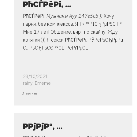
РћСЃРёРї
,
…
РћСЃРёРї
,
Мужчины Ауу 147e5cb ))
Хочу
парня, без комплексов. Я Р›Р°РІСЂРµРЅС‚Р°
Мне 17 лет! Общение, вирт по скайпу. Жду
котятки ))) Я секси
РћСЃРёРї
, РЎРєРѕСЂРµРµ
С…РѕСЂРѕС€Р°СЏ РёРґРµСЏ
23/10/2021
rainy_Ememe
Ответ
Ответить
на
спасибо..
инструкция
очень
Р­РјРјР°
,
…
от