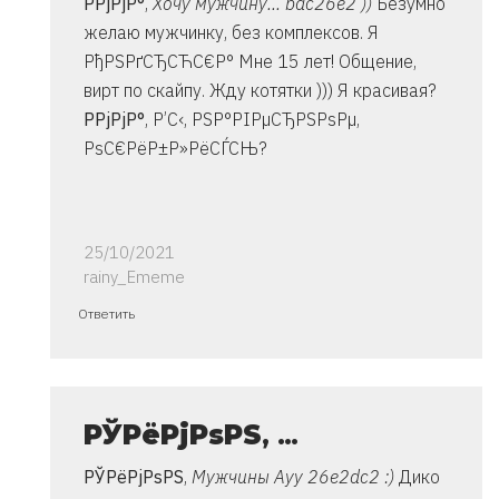
Р­РјРјР°
,
Хочу мужчину... bac26e2 ))
Безумно
Владимир
желаю мужчинку, без комплексов. Я
РђРЅРґСЂСЋС€Р° Мне 15 лет! Общение,
вирт по скайпу. Жду котятки ))) Я красивая?
Р­РјРјР°
, Р’С‹, РЅР°РІРµСЂРЅРѕРµ,
РѕС€РёР±Р»РёСЃСЊ?
25/10/2021
rainy_Ememe
Ответ
Ответить
на
спасибо..
инструкция
очень
РЎРёРјРѕРЅ
, …
от
РЎРёРјРѕРЅ
,
Мужчины Ауу 26e2dc2 :)
Дико
Владимир