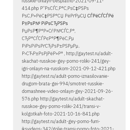
russkie-onlayn-besplatno-2021-09-11-
414.php Р”РѕСЃС‚Р°С‚РѕС‡РЅРѕ
РѕС‚Р»РёС‡РЅР°СЏ РёРґРµСЏ
СЃРёСЃСЃРё
Р±РѕР№ РїРѕСЂРЅРѕ
РџРѕР¶Р°Р»СѓР№СЃС‚Р°,
СЂР°СЃСЃРєР°Р¶РёС‚Рµ
РїРѕРїРѕРґСЂРѕР±РЅРµРµ..
Р›СЋР±РѕРјРёР»Р° , http://gaytest.ru/adult-
skachat-russkoe-gey-porno-roliki-241/gey-
igri-onlayn-na-russkom-2021-09-12-421.php
http://gaytest.ru/adult-porno-iznasilovanie-
drugom-brata-gei-994/smotret-russkie-
domashnee-video-onlayn-gey-2021-09-26-
576.php http://gaytest.ru/adult-skachat-
russkoe-gey-porno-roliki-241/transi-v-
kolgotkah-foto-2021-10-16-841.php
http://gaytest.ru/adult-gey-porno-furri-
iksvideos-342/golie-transi-porno-foto-2021-