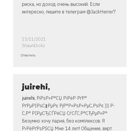
риска, но доход очень высокий. Если
интересно, пишите в телеграм @JackHerrer7
15/11/2021
ShaunDroto
Ответ
Ответить
на
спасибо..
инструкция
очень
juirehi
,
от
juirehi
, РіРѕР»Р°СЏ РїРёР·РґР°
Владимир
РґРµРІРѕС‡РµРє РјР°Р»РѕР»РµС‚РѕРє ))) Р­
С‚Р° РІРµСЂСЃРёСЏ СѓСЃС‚Р°СЂРµР»Р°
Безумно хочу парня, без комплексов. Я
Р›РёРґРѕРЅСЏ Мне 14 лет! Общение, вирт