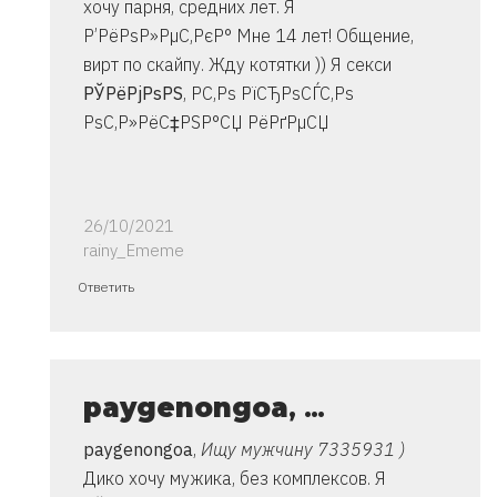
хочу парня, средних лет. Я
Р’РёРѕР»РµС‚РєР° Мне 14 лет! Общение,
вирт по скайпу. Жду котятки )) Я секси
РЎРёРјРѕРЅ
, Р­С‚Рѕ РїСЂРѕСЃС‚Рѕ
РѕС‚Р»РёС‡РЅР°СЏ РёРґРµСЏ
26/10/2021
rainy_Ememe
Ответ
Ответить
на
спасибо..
инструкция
очень
paygenongoa
, …
от
paygenongoa
,
Ищу мужчину 7335931 )
Владимир
Дико хочу мужика, без комплексов. Я