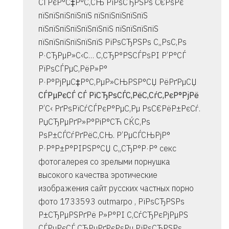
СЃРєР°С‡Р°С‚СЊ РїРѕСЂРЅРѕ С€РѕРє
пїЅпїЅпїЅпїЅпїЅ пїЅпїЅпїЅпїЅпїЅ
пїЅпїЅпїЅпїЅпїЅпїЅпїЅ пїЅпїЅпїЅпїЅ
пїЅпїЅпїЅпїЅпїЅпїЅ РїРѕСЂРЅРѕ С„РѕС‚Рѕ
Р·СЂРµР»С‹С… С‚СЂР°РЅСЃРѕРІ Р’Р°СЃ
РїРѕСЃРµС‚РёР»Р°
Р·Р°РјРµС‡Р°С‚РµР»СЊРЅР°СЏ РёРґРµСЏ
СЃРµРєСЃ СЃ РїСЂРѕСЃС‚РёС‚СѓС‚РєР°РјРё
Р’С‹ РґРѕРїСѓСЃРєР°РµС‚Рµ РѕС€РёР±РєСѓ.
РџСЂРµРґР»Р°РіР°СЋ СЌС‚Рѕ
РѕР±СЃСѓРґРёС‚СЊ. Р’РµСЃСЊРјР°
Р·Р°Р±Р°РІРЅР°СЏ С„СЂР°Р·Р° секс
фотогалерея со зрелыми порнушка
высокого качества эротические
изображения сайт русских частных порно
фото 1733593
outmarpo , РїРѕСЂРЅРѕ
Р±СЂРµРЅРґРё Р»Р°РІ С‚СѓСЂРєРјРµРЅ
СЃРµРєСЃ СЂРµРґРєРѕРµ РїРѕСЂРЅРѕ