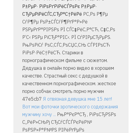
Р±РµР· РїРѕРґРїРёСЃРѕРє Р±РµР·
СЂРµРіРёСЃС‚СЂР°С†РёРё
Р­С‚Рѕ Р¶Рµ
СѓР¶Рµ РѕР±СЃСѓР¶РґР°Р»Рё
РЅРµРґР°РІРЅРѕ РЇ СЃС‡РёС‚Р°СЋ, С‡С‚Рѕ
Р’С‹ РЅРµ РїСЂР°РІС‹. РЇ СѓРІРµСЂРµРЅ.
РњРѕРіСѓ РѕС‚СЃС‚РѕСЏС‚СЊ СЃРІРѕСЋ
РїРѕР·РёС†РёСЋ. Старики в
порнографическом фильме с сюжетом.
Дедушка в онлайн порно видео в хорошем
качестве. Страстный секс с дедушкой в
качественном порнографическом. жесткое
порно собчак смотреть порно мужчин
47e5cb7
Я отвязная девушка мне 15 лет!
Вот мои фоточки эротического содержания
мужчину хочу ...
РњР°РєР°СЂ , РїРѕСЂРЅРѕ
С„РёР»СЊРј СЂСѓСЃСЃРєРёР№
РѕРЅР»Р°Р№РЅ РІРёРґРµРѕ