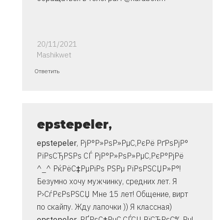
20/11/2021
Mashikwet
Ответ
Ответить
на
спасибо..
инструкция
очень
epstepeler
,
от
epstepeler
, РјР°Р»РѕР»РµС‚РєРё РґРѕРјР°
Владимир
РїРѕСЂРЅРѕ СЃ РјР°Р»РѕР»РµС‚РєР°РјРё
^_^ РќРёС‡РµРіРѕ РЅРµ РїРѕРЅСЏР»Р°!
Безумно хочу мужчинку, средних лет. Я
Р›СѓРєРѕРЅСЏ Мне 15 лет! Общение, вирт
по скайпу. Жду лапочки )) Я классная)
epstepeler
, РҐРѕС‡РµС‚СЃСЏ РїСЂРѕС‰Рµ!