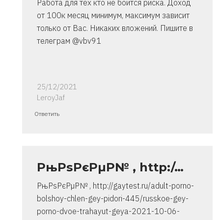
Работа для тех кто не боится риска. Доход
от 100к месяц минимум, максимум зависит
только от Вас. Никаких вложений. Пишите в
телеграм @vbv91
25/12/2021
LeroyJaf
Ответ
Ответить
на
спасибо..
инструкция
очень
РњРѕРєРµР№ , http:/…
от
РњРѕРєРµР№ , http://gaytest.ru/adult-porno-
Владимир
bolshoy-chlen-gey-pidori-445/russkoe-gey-
porno-dvoe-trahayut-geya-2021-10-06-