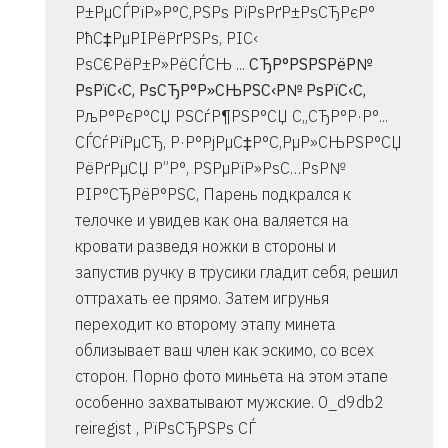
Р±РµСЃРїР»Р°С‚РЅРѕ РїРѕРґР±РѕСЂРєР°
РћС‡РµРІРёРґРЅРѕ, РІС‹
РѕС€РёР±Р»РёСЃСЊ ...
СЂР°РЅРЅРёР№
РѕРїС‹С‚ РѕСЂР°Р»СЊРЅС‹Р№ РѕРїС‹С‚
РљР°РєР°СЏ РЅСѓР¶РЅР°СЏ С„СЂР°Р·Р°...
СЃСѓРїРµСЂ, Р·Р°РјРµС‡Р°С‚РµР»СЊРЅР°СЏ
РёРґРµСЏ Р”Р°, РЅРµРїР»РѕС…РѕР№
РІР°СЂРёР°РЅС‚ Парень подкрался к
телочке и увидев как она валяется на
кровати разведя ножки в стороны и
запустив ручку в трусики гладит себя, решил
оттрахать ее прямо. Затем игрунья
переходит ко второму этапу минета
облизывает ваш член как эскимо, со всех
сторон. Порно фото миньета на этом этапе
особенно захватывают мужские. 0_d9db2
reiregist , РїРѕСЂРЅРѕ СЃ