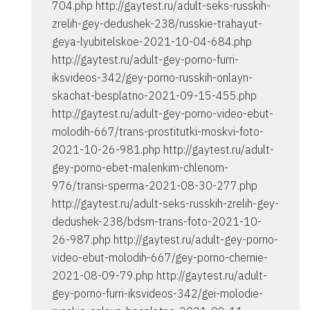
704.php http://gaytest.ru/adult-seks-russkih-
zrelih-gey-dedushek-238/russkie-trahayut-
geya-lyubitelskoe-2021-10-04-684.php
http://gaytest.ru/adult-gey-porno-furri-
iksvideos-342/gey-porno-russkih-onlayn-
skachat-besplatno-2021-09-15-455.php
http://gaytest.ru/adult-gey-porno-video-ebut-
molodih-667/trans-prostitutki-moskvi-foto-
2021-10-26-981.php http://gaytest.ru/adult-
gey-porno-ebet-malenkim-chlenom-
976/transi-sperma-2021-08-30-277.php
http://gaytest.ru/adult-seks-russkih-zrelih-gey-
dedushek-238/bdsm-trans-foto-2021-10-
26-987.php http://gaytest.ru/adult-gey-porno-
video-ebut-molodih-667/gey-porno-chernie-
2021-08-09-79.php http://gaytest.ru/adult-
gey-porno-furri-iksvideos-342/gei-molodie-