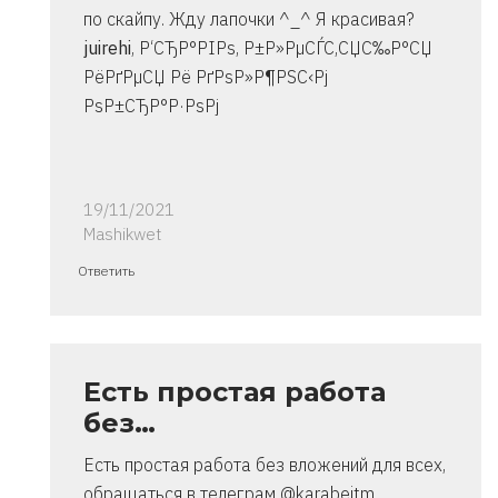
по скайпу. Жду лапочки ^_^ Я красивая?
juirehi
, Р‘СЂР°РІРѕ, Р±Р»РµСЃС‚СЏС‰Р°СЏ
РёРґРµСЏ Рё РґРѕР»Р¶РЅС‹Рј
РѕР±СЂР°Р·РѕРј
19/11/2021
Mashikwet
Ответ
Ответить
на
спасибо..
инструкция
очень
Есть простая работа
от
без…
Владимир
Есть простая работа без вложений для всех,
обращаться в телеграм @karabeitm