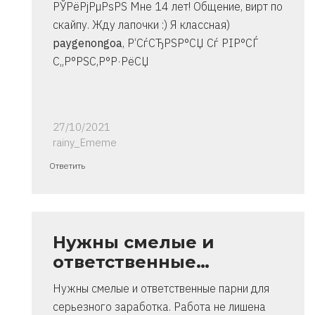
РЎРёРјРµРѕРЅ Мне 14 лет! Общение, вирт по
скайпу. Жду лапочки :) Я классная)
paygenongoa
, Р‘СѓСЂРЅР°СЏ Сѓ РІР°СЃ
С„Р°РЅС‚Р°Р·РёСЏ
27/10/2021
rainy_Ememe
Ответ
Ответить
на
спасибо..
инструкция
очень
Нужны смелые и
от
ответственные…
Владимир
Нужны смелые и ответственные парни для
серьезного заработка. Работа не лишена