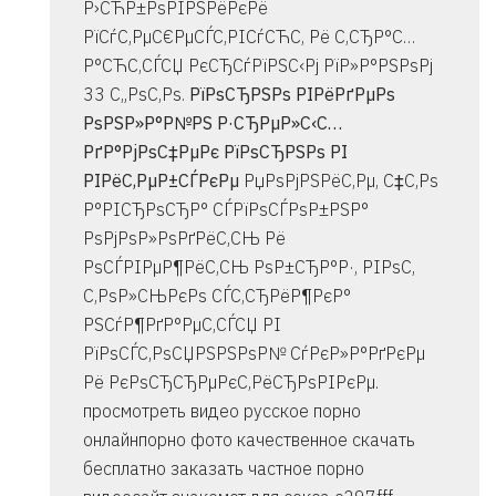
Р›СЋР±РѕРІРЅРёРєРё
РїСѓС‚РµС€РµСЃС‚РІСѓСЋС‚ Рё С‚СЂР°С…
Р°СЋС‚СЃСЏ РєСЂСѓРїРЅС‹Рј РїР»Р°РЅРѕРј
33 С„РѕС‚Рѕ.
РїРѕСЂРЅРѕ РІРёРґРµРѕ
РѕРЅР»Р°Р№РЅ Р·СЂРµР»С‹С…
РґР°РјРѕС‡РµРє РїРѕСЂРЅРѕ РІ
РІРёС‚РµР±СЃРєРµ
РџРѕРјРЅРёС‚Рµ, С‡С‚Рѕ
Р°РІСЂРѕСЂР° СЃРїРѕСЃРѕР±РЅР°
РѕРјРѕР»РѕРґРёС‚СЊ Рё
РѕСЃРІРµР¶РёС‚СЊ РѕР±СЂР°Р·, РІРѕС‚
С‚РѕР»СЊРєРѕ СЃС‚СЂРёР¶РєР°
РЅСѓР¶РґР°РµС‚СЃСЏ РІ
РїРѕСЃС‚РѕСЏРЅРЅРѕР№ СѓРєР»Р°РґРєРµ
Рё РєРѕСЂСЂРµРєС‚РёСЂРѕРІРєРµ.
просмотреть видео русское порно
онлайнпорно фото качественное скачать
бесплатно заказать частное порно