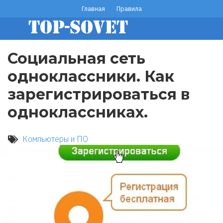
Перейти
Главная
Правила
footer
к
основному
menu
содержанию
Социальная сеть
одноклассники. Как
зарегистрироваться в
одноклассниках.
Компьютеры и ПО