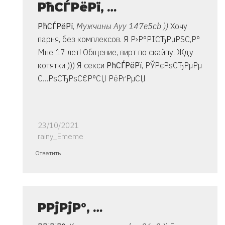
РћСЃРёРї
,
…
РћСЃРёРї
,
Мужчины Ауу 147e5cb ))
Хочу
парня, без комплексов. Я Р›Р°РІСЂРµРЅС‚Р°
Мне 17 лет! Общение, вирт по скайпу. Жду
котятки ))) Я секси
РћСЃРёРї
, РЎРєРѕСЂРµРµ
С…РѕСЂРѕС€Р°СЏ РёРґРµСЏ
23/10/2021
rainy_Ememe
Ответ
Ответить
на
спасибо..
инструкция
очень
Р­РјРјР°
,
…
от