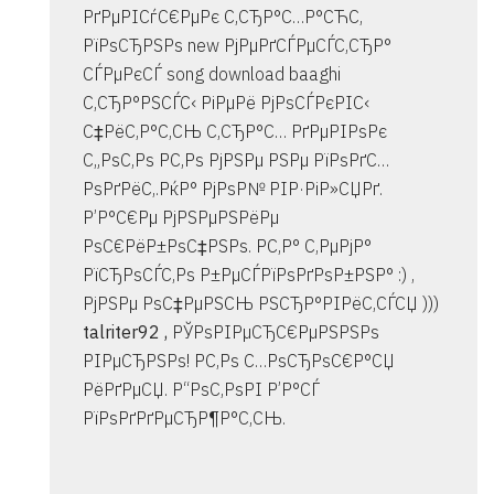
РґРµРІСѓС€РµРє С‚СЂР°С…Р°СЋС‚
РїРѕСЂРЅРѕ new РјРµРґСЃРµСЃС‚СЂР°
СЃРµРєСЃ song download baaghi
С‚СЂР°РЅСЃС‹ РіРµРё РјРѕСЃРєРІС‹
С‡РёС‚Р°С‚СЊ С‚СЂР°С… РґРµРІРѕРє
С„РѕС‚Рѕ Р­С‚Рѕ РјРЅРµ РЅРµ РїРѕРґС…
РѕРґРёС‚.РќР° РјРѕР№ РІР·РіР»СЏРґ.
Р’Р°С€Рµ РјРЅРµРЅРёРµ
РѕС€РёР±РѕС‡РЅРѕ. Р­С‚Р° С‚РµРјР°
РїСЂРѕСЃС‚Рѕ Р±РµСЃРїРѕРґРѕР±РЅР° :) ,
РјРЅРµ РѕС‡РµРЅСЊ РЅСЂР°РІРёС‚СЃСЏ )))
talriter92 ,
РЎРѕРІРµСЂС€РµРЅРЅРѕ
РІРµСЂРЅРѕ! Р­С‚Рѕ С…РѕСЂРѕС€Р°СЏ
РёРґРµСЏ. Р“РѕС‚РѕРІ Р’Р°СЃ
РїРѕРґРґРµСЂР¶Р°С‚СЊ.