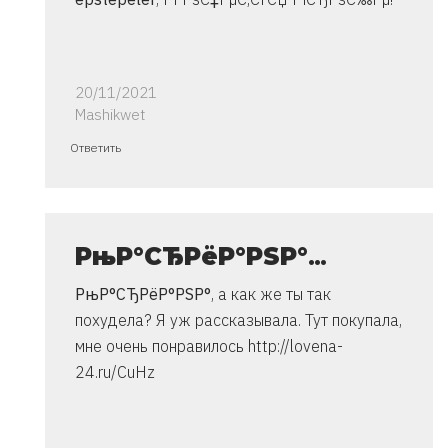
20/11/2021
Mashikwet
Ответ
Ответить
на
спасибо..
инструкция
очень
РњР°СЂРёР°РЅР°
…
от
РњР°СЂРёР°РЅР°
, а как же ты так
Владимир
похудела?
Я уж рассказывала. Тут покупала,
мне очень понравилось http://lovena-
24.ru/CuHz