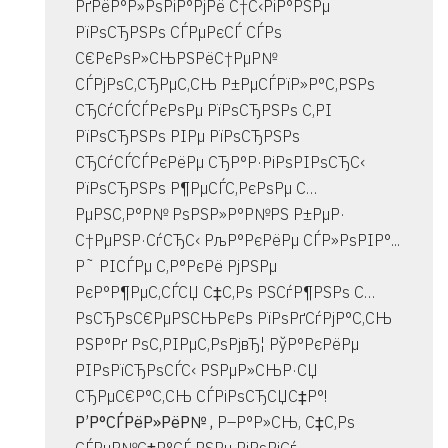
РґРёР°Р»РѕРіР°РјРё С†С‹РіР°РЅРµ
РїРѕСЂРЅРѕ СЃРµРєСЃ СЃРѕ
С€РєРѕР»СЊРЅРёС†РµР№
СЃРјРѕС‚СЂРµС‚СЊ Р±РµСЃРїР»Р°С‚РЅРѕ
СЂСѓСЃСЃРєРѕРµ РїРѕСЂРЅРѕ С‚РІ
РїРѕСЂРЅРѕ РІРµ РїРѕСЂРЅРѕ
СЂСѓСЃСЃРєРёРµ СЂР°Р·РіРѕРІРѕСЂС‹
РїРѕСЂРЅРѕ Р¶РµСЃС‚РєРѕРµ С…
РµРЅС‚Р°Р№ РѕРЅР»Р°Р№РЅ Р±РµР·
С†РµРЅР·СѓСЂС‹ РљР°РєРёРµ СЃР»РѕРІР°...
Р˜ РІСЃРµ С‚Р°РєРё РјРЅРµ
РєР°Р¶РµС‚СЃСЏ С‡С‚Рѕ РЅСѓР¶РЅРѕ С…
РѕСЂРѕС€РµРЅСЊРєРѕ РїРѕРґСѓРјР°С‚СЊ
РЅР°Рґ РѕС‚РІРµС‚РѕРјвЂ¦ РўР°РєРёРµ
РІРѕРїСЂРѕСЃС‹ РЅРµР»СЊР·СЏ
СЂРµС€Р°С‚СЊ СЃРіРѕСЂСЏС‡Р°!
Р’Р°СЃРёР»РёР№ ,
Р–Р°Р»СЊ, С‡С‚Рѕ