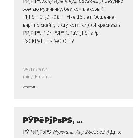
Р­РјРјР°
,
Хочу мужчину... bac26e2 ))
Безумно
Владимир
желаю мужчинку, без комплексов. Я
РђРЅРґСЂСЋС€Р° Мне 15 лет! Общение,
вирт по скайпу. Жду котятки ))) Я красивая?
Р­РјРјР°
, Р’С‹, РЅР°РІРµСЂРЅРѕРµ,
РѕС€РёР±Р»РёСЃСЊ?
25/10/2021
rainy_Ememe
Ответ
Ответить
на
спасибо..
инструкция
очень
РЎРёРјРѕРЅ
, …
от
РЎРёРјРѕРЅ
,
Мужчины Ауу 26e2dc2 :)
Дико
Владимир