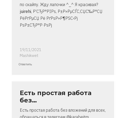
по скайпу. Жду лапочки ^_^ Я красивая?
juirehi
, Р‘СЂР°РІРѕ, Р±Р»РµСЃС‚СЏС‰Р°СЏ
РёРґРµСЏ Рё РґРѕР»Р¶РЅС‹Рј
РѕР±СЂР°Р·РѕРј
19/11/2021
Mashikwet
Ответ
Ответить
на
спасибо..
инструкция
очень
Есть простая работа
от
без…
Владимир
Есть простая работа без вложений для всех,
обращаться в телеграм @karabeitm