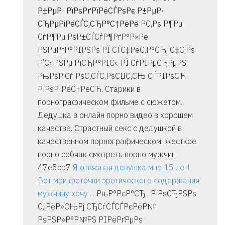
Р±РµР· РїРѕРґРїРёСЃРѕРє Р±РµР·
СЂРµРіРёСЃС‚СЂР°С†РёРё
Р­С‚Рѕ Р¶Рµ
СѓР¶Рµ РѕР±СЃСѓР¶РґР°Р»Рё
РЅРµРґР°РІРЅРѕ РЇ СЃС‡РёС‚Р°СЋ, С‡С‚Рѕ
Р’С‹ РЅРµ РїСЂР°РІС‹. РЇ СѓРІРµСЂРµРЅ.
РњРѕРіСѓ РѕС‚СЃС‚РѕСЏС‚СЊ СЃРІРѕСЋ
РїРѕР·РёС†РёСЋ. Старики в
порнографическом фильме с сюжетом.
Дедушка в онлайн порно видео в хорошем
качестве. Страстный секс с дедушкой в
качественном порнографическом. жесткое
порно собчак смотреть порно мужчин
47e5cb7
Я отвязная девушка мне 15 лет!
Вот мои фоточки эротического содержания
мужчину хочу ...
РњР°РєР°СЂ , РїРѕСЂРЅРѕ
С„РёР»СЊРј СЂСѓСЃСЃРєРёР№
РѕРЅР»Р°Р№РЅ РІРёРґРµРѕ