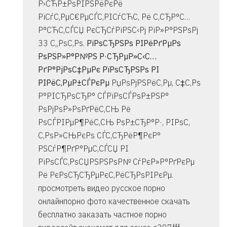
Р›СЋР±РѕРІРЅРёРєРё
РїСѓС‚РµС€РµСЃС‚РІСѓСЋС‚ Рё С‚СЂР°С…
Р°СЋС‚СЃСЏ РєСЂСѓРїРЅС‹Рј РїР»Р°РЅРѕРј
33 С„РѕС‚Рѕ.
РїРѕСЂРЅРѕ РІРёРґРµРѕ
РѕРЅР»Р°Р№РЅ Р·СЂРµР»С‹С…
РґР°РјРѕС‡РµРє РїРѕСЂРЅРѕ РІ
РІРёС‚РµР±СЃРєРµ
РџРѕРјРЅРёС‚Рµ, С‡С‚Рѕ
Р°РІСЂРѕСЂР° СЃРїРѕСЃРѕР±РЅР°
РѕРјРѕР»РѕРґРёС‚СЊ Рё
РѕСЃРІРµР¶РёС‚СЊ РѕР±СЂР°Р·, РІРѕС‚
С‚РѕР»СЊРєРѕ СЃС‚СЂРёР¶РєР°
РЅСѓР¶РґР°РµС‚СЃСЏ РІ
РїРѕСЃС‚РѕСЏРЅРЅРѕР№ СѓРєР»Р°РґРєРµ
Рё РєРѕСЂСЂРµРєС‚РёСЂРѕРІРєРµ.
просмотреть видео русское порно
онлайнпорно фото качественное скачать
бесплатно заказать частное порно