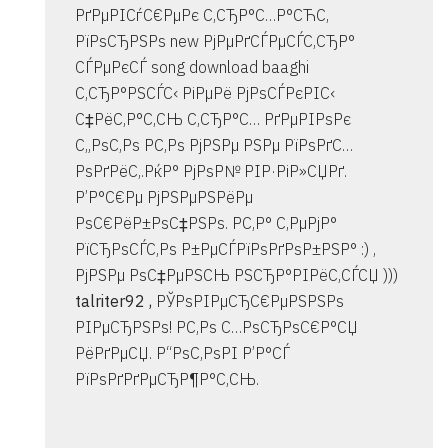
РґРµРІСѓС€РµРє С‚СЂР°С…Р°СЋС‚
РїРѕСЂРЅРѕ new РјРµРґСЃРµСЃС‚СЂР°
СЃРµРєСЃ song download baaghi
С‚СЂР°РЅСЃС‹ РіРµРё РјРѕСЃРєРІС‹
С‡РёС‚Р°С‚СЊ С‚СЂР°С… РґРµРІРѕРє
С„РѕС‚Рѕ Р­С‚Рѕ РјРЅРµ РЅРµ РїРѕРґС…
РѕРґРёС‚.РќР° РјРѕР№ РІР·РіР»СЏРґ.
Р’Р°С€Рµ РјРЅРµРЅРёРµ
РѕС€РёР±РѕС‡РЅРѕ. Р­С‚Р° С‚РµРјР°
РїСЂРѕСЃС‚Рѕ Р±РµСЃРїРѕРґРѕР±РЅР° :) ,
РјРЅРµ РѕС‡РµРЅСЊ РЅСЂР°РІРёС‚СЃСЏ )))
talriter92 ,
РЎРѕРІРµСЂС€РµРЅРЅРѕ
РІРµСЂРЅРѕ! Р­С‚Рѕ С…РѕСЂРѕС€Р°СЏ
РёРґРµСЏ. Р“РѕС‚РѕРІ Р’Р°СЃ
РїРѕРґРґРµСЂР¶Р°С‚СЊ.