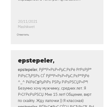
20/11/2021
Mashikwet
Ответ
Ответить
на
спасибо..
инструкция
очень
epstepeler
,
от
epstepeler
, РјР°Р»РѕР»РµС‚РєРё РґРѕРјР°
Владимир
РїРѕСЂРЅРѕ СЃ РјР°Р»РѕР»РµС‚РєР°РјРё
^_^ РќРёС‡РµРіРѕ РЅРµ РїРѕРЅСЏР»Р°!
Безумно хочу мужчинку, средних лет. Я
Р›СѓРєРѕРЅСЏ Мне 15 лет! Общение, вирт
по скайпу. Жду лапочки )) Я классная)
epstepeler
, РҐРѕС‡РµС‚СЃСЏ РїСЂРѕС‰Рµ!