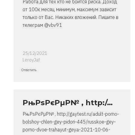
Работа для тех кто не боится риска. Доход
от 100к месяц минимум, максимум зависит
только от Вас. Никаких вложений. Пишите в
телеграм @vbv91
25/12/2021
LeroyJaf
Ответ
Ответить
на
спасибо..
инструкция
очень
РњРѕРєРµР№ , http:/…
от
РњРѕРєРµР№ , http://gaytest.ru/adult-porno-
Владимир
bolshoy-chlen-gey-pidori-445/russkoe-gey-
porno-dvoe-trahayut-geya-2021-10-06-