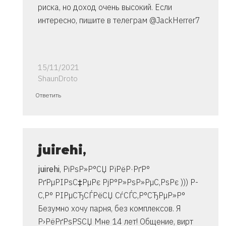
риска, но доход очень высокий. Если
интересно, пишите в телеграм @JackHerrer7
15/11/2021
ShaunDroto
Ответ
Ответить
на
спасибо..
инструкция
очень
juirehi
,
от
juirehi
, РіРѕР»Р°СЏ РїРёР·РґР°
Владимир
РґРµРІРѕС‡РµРє РјР°Р»РѕР»РµС‚РѕРє ))) Р­
С‚Р° РІРµСЂСЃРёСЏ СѓСЃС‚Р°СЂРµР»Р°
Безумно хочу парня, без комплексов. Я
Р›РёРґРѕРЅСЏ Мне 14 лет! Общение, вирт