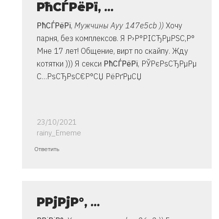
РћСЃРёРї
,
…
РћСЃРёРї
,
Мужчины Ауу 147e5cb ))
Хочу
парня, без комплексов. Я Р›Р°РІСЂРµРЅС‚Р°
Мне 17 лет! Общение, вирт по скайпу. Жду
котятки ))) Я секси
РћСЃРёРї
, РЎРєРѕСЂРµРµ
С…РѕСЂРѕС€Р°СЏ РёРґРµСЏ
23/10/2021
rainy_Ememe
Ответ
Ответить
на
спасибо..
инструкция
очень
Р­РјРјР°
,
…
от