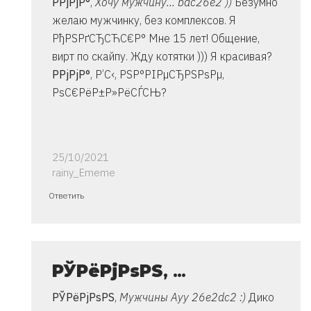
Р­РјРјР°
,
Хочу мужчину... bac26e2 ))
Безумно
Владимир
желаю мужчинку, без комплексов. Я
РђРЅРґСЂСЋС€Р° Мне 15 лет! Общение,
вирт по скайпу. Жду котятки ))) Я красивая?
Р­РјРјР°
, Р’С‹, РЅР°РІРµСЂРЅРѕРµ,
РѕС€РёР±Р»РёСЃСЊ?
25/10/2021
rainy_Ememe
Ответ
Ответить
на
спасибо..
инструкция
очень
РЎРёРјРѕРЅ
, …
от
РЎРёРјРѕРЅ
,
Мужчины Ауу 26e2dc2 :)
Дико
Владимир