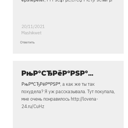
20/11/2021
Mashikwet
Ответ
Ответить
на
спасибо..
инструкция
очень
РњР°СЂРёР°РЅР°
…
от
РњР°СЂРёР°РЅР°
, а как же ты так
Владимир
похудела?
Я уж рассказывала. Тут покупала,
мне очень понравилось http://lovena-
24.ru/CuHz