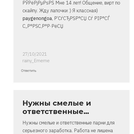
РЎРёРјРµРѕРЅ Мне 14 лет! Общение, вирт по
скайпу. Жду лапочки :) Я классная)
paygenongoa
, Р‘СѓСЂРЅР°СЏ Сѓ РІР°СЃ
С„Р°РЅС‚Р°Р·РёСЏ
27/10/2021
rainy_Ememe
Ответ
Ответить
на
спасибо..
инструкция
очень
Нужны смелые и
от
ответственные…
Владимир
Нужны смелые и ответственные парни для
серьезного заработка. Работа не лишена