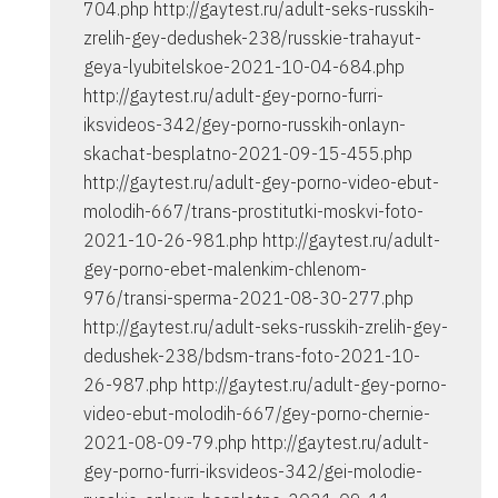
704.php http://gaytest.ru/adult-seks-russkih-
zrelih-gey-dedushek-238/russkie-trahayut-
geya-lyubitelskoe-2021-10-04-684.php
http://gaytest.ru/adult-gey-porno-furri-
iksvideos-342/gey-porno-russkih-onlayn-
skachat-besplatno-2021-09-15-455.php
http://gaytest.ru/adult-gey-porno-video-ebut-
molodih-667/trans-prostitutki-moskvi-foto-
2021-10-26-981.php http://gaytest.ru/adult-
gey-porno-ebet-malenkim-chlenom-
976/transi-sperma-2021-08-30-277.php
http://gaytest.ru/adult-seks-russkih-zrelih-gey-
dedushek-238/bdsm-trans-foto-2021-10-
26-987.php http://gaytest.ru/adult-gey-porno-
video-ebut-molodih-667/gey-porno-chernie-
2021-08-09-79.php http://gaytest.ru/adult-
gey-porno-furri-iksvideos-342/gei-molodie-