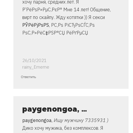
хочу парня, средних лет. Я
Р’РёРѕР»РµС‚РєР° Мне 14 лет! Общение,
вирт по скайпу. Жду котятки )) Я секси
РЎРёРјРѕРЅ
, Р­С‚Рѕ РїСЂРѕСЃС‚Рѕ
РѕС‚Р»РёС‡РЅР°СЏ РёРґРµСЏ
26/10/2021
rainy_Ememe
Ответ
Ответить
на
спасибо..
инструкция
очень
paygenongoa
, …
от
paygenongoa
,
Ищу мужчину 7335931 )
Владимир
Дико хочу мужика, без комплексов. Я