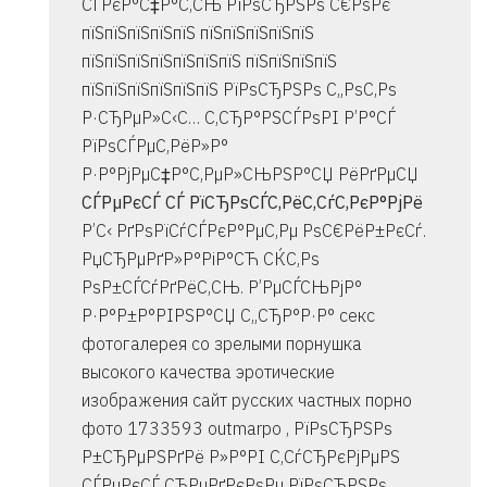
СЃРєР°С‡Р°С‚СЊ РїРѕСЂРЅРѕ С€РѕРє
пїЅпїЅпїЅпїЅпїЅ пїЅпїЅпїЅпїЅпїЅ
пїЅпїЅпїЅпїЅпїЅпїЅпїЅ пїЅпїЅпїЅпїЅ
пїЅпїЅпїЅпїЅпїЅпїЅ РїРѕСЂРЅРѕ С„РѕС‚Рѕ
Р·СЂРµР»С‹С… С‚СЂР°РЅСЃРѕРІ Р’Р°СЃ
РїРѕСЃРµС‚РёР»Р°
Р·Р°РјРµС‡Р°С‚РµР»СЊРЅР°СЏ РёРґРµСЏ
СЃРµРєСЃ СЃ РїСЂРѕСЃС‚РёС‚СѓС‚РєР°РјРё
Р’С‹ РґРѕРїСѓСЃРєР°РµС‚Рµ РѕС€РёР±РєСѓ.
РџСЂРµРґР»Р°РіР°СЋ СЌС‚Рѕ
РѕР±СЃСѓРґРёС‚СЊ. Р’РµСЃСЊРјР°
Р·Р°Р±Р°РІРЅР°СЏ С„СЂР°Р·Р° секс
фотогалерея со зрелыми порнушка
высокого качества эротические
изображения сайт русских частных порно
фото 1733593
outmarpo , РїРѕСЂРЅРѕ
Р±СЂРµРЅРґРё Р»Р°РІ С‚СѓСЂРєРјРµРЅ
СЃРµРєСЃ СЂРµРґРєРѕРµ РїРѕСЂРЅРѕ