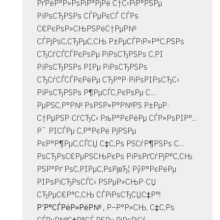
РґРёР°Р»РѕРіР°РјРё С†С‹РіР°РЅРµ
РїРѕСЂРЅРѕ СЃРµРєСЃ СЃРѕ
С€РєРѕР»СЊРЅРёС†РµР№
СЃРјРѕС‚СЂРµС‚СЊ Р±РµСЃРїР»Р°С‚РЅРѕ
СЂСѓСЃСЃРєРѕРµ РїРѕСЂРЅРѕ С‚РІ
РїРѕСЂРЅРѕ РІРµ РїРѕСЂРЅРѕ
СЂСѓСЃСЃРєРёРµ СЂР°Р·РіРѕРІРѕСЂС‹
РїРѕСЂРЅРѕ Р¶РµСЃС‚РєРѕРµ С…
РµРЅС‚Р°Р№ РѕРЅР»Р°Р№РЅ Р±РµР·
С†РµРЅР·СѓСЂС‹ РљР°РєРёРµ СЃР»РѕРІР°...
Р˜ РІСЃРµ С‚Р°РєРё РјРЅРµ
РєР°Р¶РµС‚СЃСЏ С‡С‚Рѕ РЅСѓР¶РЅРѕ С…
РѕСЂРѕС€РµРЅСЊРєРѕ РїРѕРґСѓРјР°С‚СЊ
РЅР°Рґ РѕС‚РІРµС‚РѕРјвЂ¦ РўР°РєРёРµ
РІРѕРїСЂРѕСЃС‹ РЅРµР»СЊР·СЏ
СЂРµС€Р°С‚СЊ СЃРіРѕСЂСЏС‡Р°!
Р’Р°СЃРёР»РёР№ ,
Р–Р°Р»СЊ, С‡С‚Рѕ