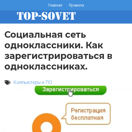
Перейти
Главная
Правила
footer
к
основному
menu
содержанию
Социальная сеть
одноклассники. Как
зарегистрироваться в
одноклассниках.
Компьютеры и ПО