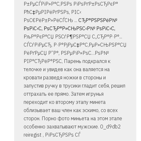
Р±РµСЃРїР»Р°С‚РЅРѕ РїРѕРґР±РѕСЂРєР°
РћС‡РµРІРёРґРЅРѕ, РІС‹
РѕС€РёР±Р»РёСЃСЊ ...
СЂР°РЅРЅРёР№
РѕРїС‹С‚ РѕСЂР°Р»СЊРЅС‹Р№ РѕРїС‹С‚
РљР°РєР°СЏ РЅСѓР¶РЅР°СЏ С„СЂР°Р·Р°...
СЃСѓРїРµСЂ, Р·Р°РјРµС‡Р°С‚РµР»СЊРЅР°СЏ
РёРґРµСЏ Р”Р°, РЅРµРїР»РѕС…РѕР№
РІР°СЂРёР°РЅС‚ Парень подкрался к
телочке и увидев как она валяется на
кровати разведя ножки в стороны и
запустив ручку в трусики гладит себя, решил
оттрахать ее прямо. Затем игрунья
переходит ко второму этапу минета
облизывает ваш член как эскимо, со всех
сторон. Порно фото миньета на этом этапе
особенно захватывают мужские. 0_d9db2
reiregist , РїРѕСЂРЅРѕ СЃ