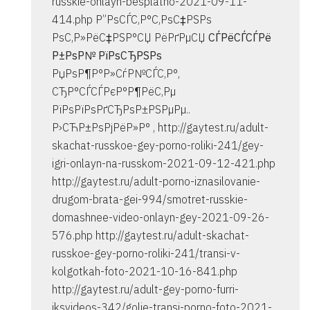
russkie-onlayn-besplatno-2021-09-11-
414.php Р”РѕСЃС‚Р°С‚РѕС‡РЅРѕ
РѕС‚Р»РёС‡РЅР°СЏ РёРґРµСЏ
СЃРёСЃСЃРё
Р±РѕР№ РїРѕСЂРЅРѕ
РџРѕР¶Р°Р»СѓР№СЃС‚Р°,
СЂР°СЃСЃРєР°Р¶РёС‚Рµ
РїРѕРїРѕРґСЂРѕР±РЅРµРµ..
Р›СЋР±РѕРјРёР»Р° , http://gaytest.ru/adult-
skachat-russkoe-gey-porno-roliki-241/gey-
igri-onlayn-na-russkom-2021-09-12-421.php
http://gaytest.ru/adult-porno-iznasilovanie-
drugom-brata-gei-994/smotret-russkie-
domashnee-video-onlayn-gey-2021-09-26-
576.php http://gaytest.ru/adult-skachat-
russkoe-gey-porno-roliki-241/transi-v-
kolgotkah-foto-2021-10-16-841.php
http://gaytest.ru/adult-gey-porno-furri-
iksvideos-342/golie-transi-porno-foto-2021-