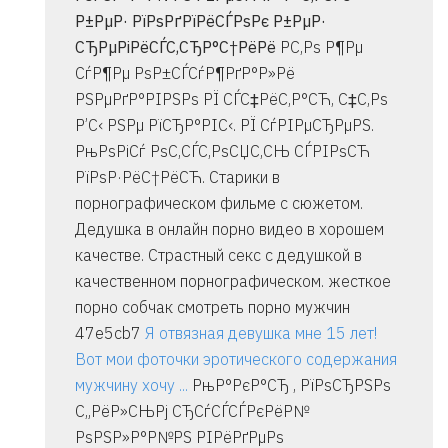
Р±РµР· РїРѕРґРїРёСЃРѕРє Р±РµР·
СЂРµРіРёСЃС‚СЂР°С†РёРё
Р­С‚Рѕ Р¶Рµ
СѓР¶Рµ РѕР±СЃСѓР¶РґР°Р»Рё
РЅРµРґР°РІРЅРѕ РЇ СЃС‡РёС‚Р°СЋ, С‡С‚Рѕ
Р’С‹ РЅРµ РїСЂР°РІС‹. РЇ СѓРІРµСЂРµРЅ.
РњРѕРіСѓ РѕС‚СЃС‚РѕСЏС‚СЊ СЃРІРѕСЋ
РїРѕР·РёС†РёСЋ. Старики в
порнографическом фильме с сюжетом.
Дедушка в онлайн порно видео в хорошем
качестве. Страстный секс с дедушкой в
качественном порнографическом. жесткое
порно собчак смотреть порно мужчин
47e5cb7
Я отвязная девушка мне 15 лет!
Вот мои фоточки эротического содержания
мужчину хочу ...
РњР°РєР°СЂ , РїРѕСЂРЅРѕ
С„РёР»СЊРј СЂСѓСЃСЃРєРёР№
РѕРЅР»Р°Р№РЅ РІРёРґРµРѕ