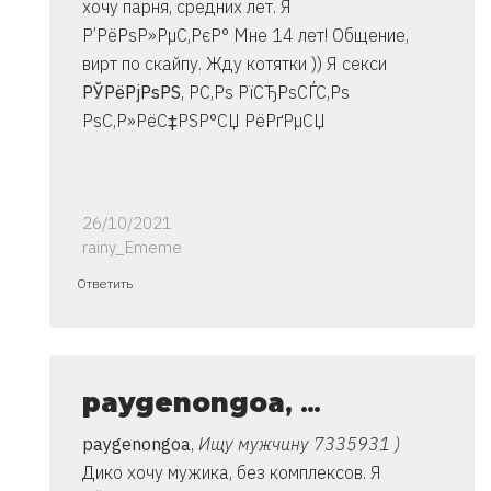
хочу парня, средних лет. Я
Р’РёРѕР»РµС‚РєР° Мне 14 лет! Общение,
вирт по скайпу. Жду котятки )) Я секси
РЎРёРјРѕРЅ
, Р­С‚Рѕ РїСЂРѕСЃС‚Рѕ
РѕС‚Р»РёС‡РЅР°СЏ РёРґРµСЏ
26/10/2021
rainy_Ememe
Ответ
Ответить
на
спасибо..
инструкция
очень
paygenongoa
, …
от
paygenongoa
,
Ищу мужчину 7335931 )
Владимир
Дико хочу мужика, без комплексов. Я