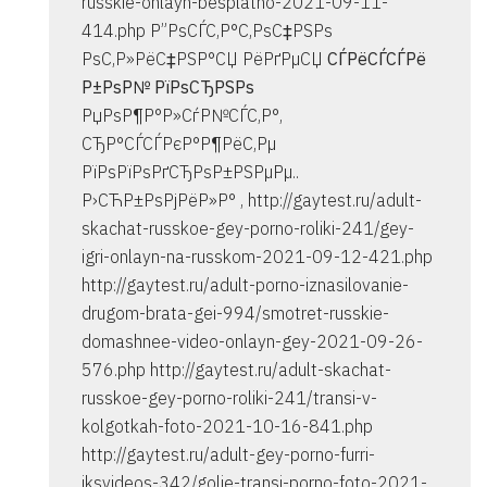
russkie-onlayn-besplatno-2021-09-11-
414.php Р”РѕСЃС‚Р°С‚РѕС‡РЅРѕ
РѕС‚Р»РёС‡РЅР°СЏ РёРґРµСЏ
СЃРёСЃСЃРё
Р±РѕР№ РїРѕСЂРЅРѕ
РџРѕР¶Р°Р»СѓР№СЃС‚Р°,
СЂР°СЃСЃРєР°Р¶РёС‚Рµ
РїРѕРїРѕРґСЂРѕР±РЅРµРµ..
Р›СЋР±РѕРјРёР»Р° , http://gaytest.ru/adult-
skachat-russkoe-gey-porno-roliki-241/gey-
igri-onlayn-na-russkom-2021-09-12-421.php
http://gaytest.ru/adult-porno-iznasilovanie-
drugom-brata-gei-994/smotret-russkie-
domashnee-video-onlayn-gey-2021-09-26-
576.php http://gaytest.ru/adult-skachat-
russkoe-gey-porno-roliki-241/transi-v-
kolgotkah-foto-2021-10-16-841.php
http://gaytest.ru/adult-gey-porno-furri-
iksvideos-342/golie-transi-porno-foto-2021-