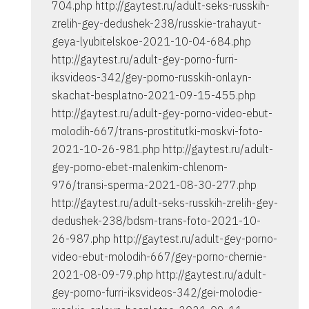
704.php http://gaytest.ru/adult-seks-russkih-
zrelih-gey-dedushek-238/russkie-trahayut-
geya-lyubitelskoe-2021-10-04-684.php
http://gaytest.ru/adult-gey-porno-furri-
iksvideos-342/gey-porno-russkih-onlayn-
skachat-besplatno-2021-09-15-455.php
http://gaytest.ru/adult-gey-porno-video-ebut-
molodih-667/trans-prostitutki-moskvi-foto-
2021-10-26-981.php http://gaytest.ru/adult-
gey-porno-ebet-malenkim-chlenom-
976/transi-sperma-2021-08-30-277.php
http://gaytest.ru/adult-seks-russkih-zrelih-gey-
dedushek-238/bdsm-trans-foto-2021-10-
26-987.php http://gaytest.ru/adult-gey-porno-
video-ebut-molodih-667/gey-porno-chernie-
2021-08-09-79.php http://gaytest.ru/adult-
gey-porno-furri-iksvideos-342/gei-molodie-