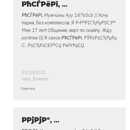
РћСЃРёРї
,
…
РћСЃРёРї
,
Мужчины Ауу 147e5cb ))
Хочу
парня, без комплексов. Я Р›Р°РІСЂРµРЅС‚Р°
Мне 17 лет! Общение, вирт по скайпу. Жду
котятки ))) Я секси
РћСЃРёРї
, РЎРєРѕСЂРµРµ
С…РѕСЂРѕС€Р°СЏ РёРґРµСЏ
23/10/2021
rainy_Ememe
Ответ
Ответить
на
спасибо..
инструкция
очень
Р­РјРјР°
,
…
от