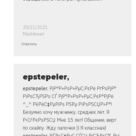
20/11/2021
Mashikwet
Ответ
Ответить
на
спасибо..
инструкция
очень
epstepeler
,
от
epstepeler
, РјР°Р»РѕР»РµС‚РєРё РґРѕРјР°
Владимир
РїРѕСЂРЅРѕ СЃ РјР°Р»РѕР»РµС‚РєР°РјРё
^_^ РќРёС‡РµРіРѕ РЅРµ РїРѕРЅСЏР»Р°!
Безумно хочу мужчинку, средних лет. Я
Р›СѓРєРѕРЅСЏ Мне 15 лет! Общение, вирт
по скайпу. Жду лапочки )) Я классная)
epstepeler
, РҐРѕС‡РµС‚СЃСЏ РїСЂРѕС‰Рµ!