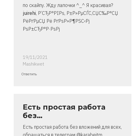
по скайпу. Жду лапочки ^_^ Я красивая?
juirehi
, Р‘СЂР°РІРѕ, Р±Р»РµСЃС‚СЏС‰Р°СЏ
РёРґРµСЏ Рё РґРѕР»Р¶РЅС‹Рј
РѕР±СЂР°Р·РѕРј
19/11/2021
Mashikwet
Ответ
Ответить
на
спасибо..
инструкция
очень
Есть простая работа
от
без…
Владимир
Есть простая работа без вложений для всех,
обращаться в телеграм @karabeitm