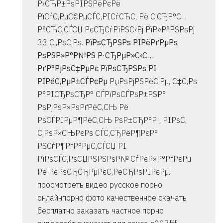
Р›СЋР±РѕРІРЅРёРєРё
РїСѓС‚РµС€РµСЃС‚РІСѓСЋС‚ Рё С‚СЂР°С…
Р°СЋС‚СЃСЏ РєСЂСѓРїРЅС‹Рј РїР»Р°РЅРѕРј
33 С„РѕС‚Рѕ.
РїРѕСЂРЅРѕ РІРёРґРµРѕ
РѕРЅР»Р°Р№РЅ Р·СЂРµР»С‹С…
РґР°РјРѕС‡РµРє РїРѕСЂРЅРѕ РІ
РІРёС‚РµР±СЃРєРµ
РџРѕРјРЅРёС‚Рµ, С‡С‚Рѕ
Р°РІСЂРѕСЂР° СЃРїРѕСЃРѕР±РЅР°
РѕРјРѕР»РѕРґРёС‚СЊ Рё
РѕСЃРІРµР¶РёС‚СЊ РѕР±СЂР°Р·, РІРѕС‚
С‚РѕР»СЊРєРѕ СЃС‚СЂРёР¶РєР°
РЅСѓР¶РґР°РµС‚СЃСЏ РІ
РїРѕСЃС‚РѕСЏРЅРЅРѕР№ СѓРєР»Р°РґРєРµ
Рё РєРѕСЂСЂРµРєС‚РёСЂРѕРІРєРµ.
просмотреть видео русское порно
онлайнпорно фото качественное скачать
бесплатно заказать частное порно