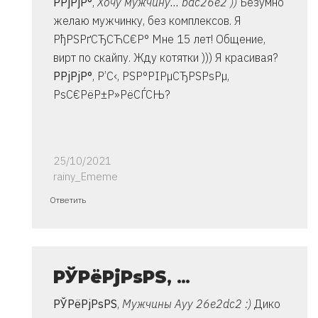
Р­РјРјР°
,
Хочу мужчину... bac26e2 ))
Безумно
Владимир
желаю мужчинку, без комплексов. Я
РђРЅРґСЂСЋС€Р° Мне 15 лет! Общение,
вирт по скайпу. Жду котятки ))) Я красивая?
Р­РјРјР°
, Р’С‹, РЅР°РІРµСЂРЅРѕРµ,
РѕС€РёР±Р»РёСЃСЊ?
25/10/2021
rainy_Ememe
Ответ
Ответить
на
спасибо..
инструкция
очень
РЎРёРјРѕРЅ
, …
от
РЎРёРјРѕРЅ
,
Мужчины Ауу 26e2dc2 :)
Дико
Владимир