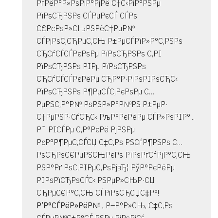
РґРёР°Р»РѕРіР°РјРё С†С‹РіР°РЅРµ
РїРѕСЂРЅРѕ СЃРµРєСЃ СЃРѕ
С€РєРѕР»СЊРЅРёС†РµР№
СЃРјРѕС‚СЂРµС‚СЊ Р±РµСЃРїР»Р°С‚РЅРѕ
СЂСѓСЃСЃРєРѕРµ РїРѕСЂРЅРѕ С‚РІ
РїРѕСЂРЅРѕ РІРµ РїРѕСЂРЅРѕ
СЂСѓСЃСЃРєРёРµ СЂР°Р·РіРѕРІРѕСЂС‹
РїРѕСЂРЅРѕ Р¶РµСЃС‚РєРѕРµ С…
РµРЅС‚Р°Р№ РѕРЅР»Р°Р№РЅ Р±РµР·
С†РµРЅР·СѓСЂС‹ РљР°РєРёРµ СЃР»РѕРІР°...
Р˜ РІСЃРµ С‚Р°РєРё РјРЅРµ
РєР°Р¶РµС‚СЃСЏ С‡С‚Рѕ РЅСѓР¶РЅРѕ С…
РѕСЂРѕС€РµРЅСЊРєРѕ РїРѕРґСѓРјР°С‚СЊ
РЅР°Рґ РѕС‚РІРµС‚РѕРјвЂ¦ РўР°РєРёРµ
РІРѕРїСЂРѕСЃС‹ РЅРµР»СЊР·СЏ
СЂРµС€Р°С‚СЊ СЃРіРѕСЂСЏС‡Р°!
Р’Р°СЃРёР»РёР№ ,
Р–Р°Р»СЊ, С‡С‚Рѕ