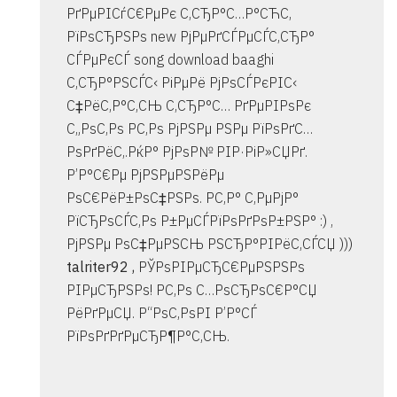
РґРµРІСѓС€РµРє С‚СЂР°С…Р°СЋС‚
РїРѕСЂРЅРѕ new РјРµРґСЃРµСЃС‚СЂР°
СЃРµРєСЃ song download baaghi
С‚СЂР°РЅСЃС‹ РіРµРё РјРѕСЃРєРІС‹
С‡РёС‚Р°С‚СЊ С‚СЂР°С… РґРµРІРѕРє
С„РѕС‚Рѕ Р­С‚Рѕ РјРЅРµ РЅРµ РїРѕРґС…
РѕРґРёС‚.РќР° РјРѕР№ РІР·РіР»СЏРґ.
Р’Р°С€Рµ РјРЅРµРЅРёРµ
РѕС€РёР±РѕС‡РЅРѕ. Р­С‚Р° С‚РµРјР°
РїСЂРѕСЃС‚Рѕ Р±РµСЃРїРѕРґРѕР±РЅР° :) ,
РјРЅРµ РѕС‡РµРЅСЊ РЅСЂР°РІРёС‚СЃСЏ )))
talriter92 ,
РЎРѕРІРµСЂС€РµРЅРЅРѕ
РІРµСЂРЅРѕ! Р­С‚Рѕ С…РѕСЂРѕС€Р°СЏ
РёРґРµСЏ. Р“РѕС‚РѕРІ Р’Р°СЃ
РїРѕРґРґРµСЂР¶Р°С‚СЊ.