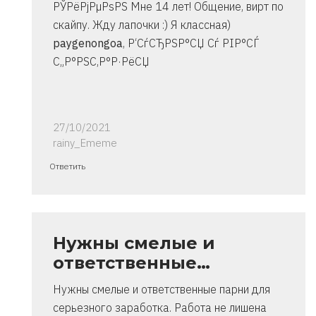
РЎРёРјРµРѕРЅ Мне 14 лет! Общение, вирт по
скайпу. Жду лапочки :) Я классная)
paygenongoa
, Р‘СѓСЂРЅР°СЏ Сѓ РІР°СЃ
С„Р°РЅС‚Р°Р·РёСЏ
27/10/2021
rainy_Ememe
Ответ
Ответить
на
спасибо..
инструкция
очень
Нужны смелые и
от
ответственные…
Владимир
Нужны смелые и ответственные парни для
серьезного заработка. Работа не лишена