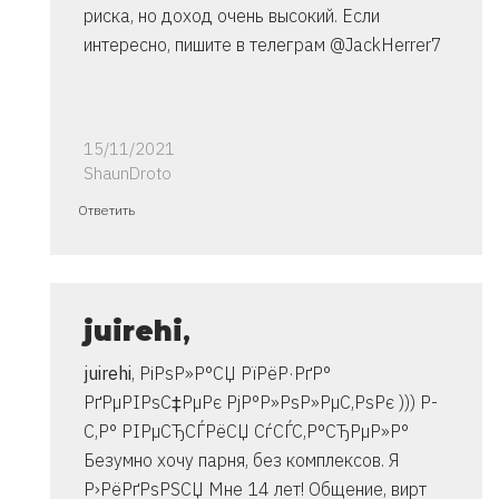
риска, но доход очень высокий. Если
интересно, пишите в телеграм @JackHerrer7
15/11/2021
ShaunDroto
Ответ
Ответить
на
спасибо..
инструкция
очень
juirehi
,
от
juirehi
, РіРѕР»Р°СЏ РїРёР·РґР°
Владимир
РґРµРІРѕС‡РµРє РјР°Р»РѕР»РµС‚РѕРє ))) Р­
С‚Р° РІРµСЂСЃРёСЏ СѓСЃС‚Р°СЂРµР»Р°
Безумно хочу парня, без комплексов. Я
Р›РёРґРѕРЅСЏ Мне 14 лет! Общение, вирт