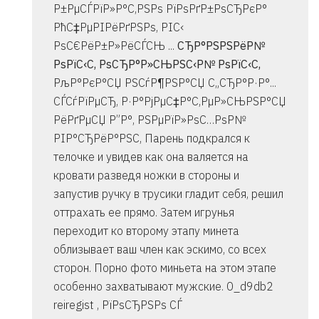
Р±РµСЃРїР»Р°С‚РЅРѕ РїРѕРґР±РѕСЂРєР°
РћС‡РµРІРёРґРЅРѕ, РІС‹
РѕС€РёР±Р»РёСЃСЊ ...
СЂР°РЅРЅРёР№
РѕРїС‹С‚ РѕСЂР°Р»СЊРЅС‹Р№ РѕРїС‹С‚
РљР°РєР°СЏ РЅСѓР¶РЅР°СЏ С„СЂР°Р·Р°...
СЃСѓРїРµСЂ, Р·Р°РјРµС‡Р°С‚РµР»СЊРЅР°СЏ
РёРґРµСЏ Р”Р°, РЅРµРїР»РѕС…РѕР№
РІР°СЂРёР°РЅС‚ Парень подкрался к
телочке и увидев как она валяется на
кровати разведя ножки в стороны и
запустив ручку в трусики гладит себя, решил
оттрахать ее прямо. Затем игрунья
переходит ко второму этапу минета
облизывает ваш член как эскимо, со всех
сторон. Порно фото миньета на этом этапе
особенно захватывают мужские. 0_d9db2
reiregist , РїРѕСЂРЅРѕ СЃ