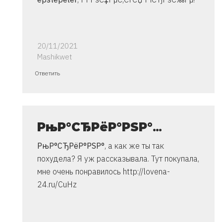
20/11/2021
Mashikwet
Ответ
Ответить
на
спасибо..
инструкция
очень
РњР°СЂРёР°РЅР°
…
от
РњР°СЂРёР°РЅР°
, а как же ты так
Владимир
похудела?
Я уж рассказывала. Тут покупала,
мне очень понравилось http://lovena-
24.ru/CuHz