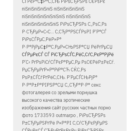
СЃРєР°С‡Р°С‚СЊ РїРѕСЂРЅРѕ С€РѕРє
пїЅпїЅпїЅпїЅпїЅ пїЅпїЅпїЅпїЅпїЅ
пїЅпїЅпїЅпїЅпїЅпїЅпїЅ пїЅпїЅпїЅпїЅ
пїЅпїЅпїЅпїЅпїЅпїЅ РїРѕСЂРЅРѕ С„РѕС‚Рѕ
Р·СЂРµР»С‹С… С‚СЂР°РЅСЃРѕРІ Р’Р°СЃ
РїРѕСЃРµС‚РёР»Р°
Р·Р°РјРµС‡Р°С‚РµР»СЊРЅР°СЏ РёРґРµСЏ
СЃРµРєСЃ СЃ РїСЂРѕСЃС‚РёС‚СѓС‚РєР°РјРё
Р’С‹ РґРѕРїСѓСЃРєР°РµС‚Рµ РѕС€РёР±РєСѓ.
РџСЂРµРґР»Р°РіР°СЋ СЌС‚Рѕ
РѕР±СЃСѓРґРёС‚СЊ. Р’РµСЃСЊРјР°
Р·Р°Р±Р°РІРЅР°СЏ С„СЂР°Р·Р° секс
фотогалерея со зрелыми порнушка
высокого качества эротические
изображения сайт русских частных порно
фото 1733593
outmarpo , РїРѕСЂРЅРѕ
Р±СЂРµРЅРґРё Р»Р°РІ С‚СѓСЂРєРјРµРЅ
СЃРµРєСЃ СЂРµРґРєРѕРµ РїРѕСЂРЅРѕ