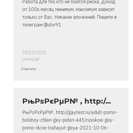
Работа для тех кто не боится риска. Доход
от 100к месяц минимум, максимум зависит
только от Вас. Никаких вложений. Пишите в
телеграм @vbv91
25/12/2021
LeroyJaf
Ответ
Ответить
на
спасибо..
инструкция
очень
РњРѕРєРµР№ , http:/…
от
РњРѕРєРµР№ , http://gaytest.ru/adult-porno-
Владимир
bolshoy-chlen-gey-pidori-445/russkoe-gey-
porno-dvoe-trahayut-geya-2021-10-06-