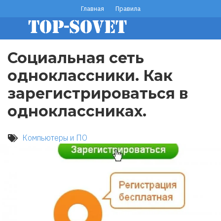
Перейти
Главная
Правила
footer
к
основному
menu
содержанию
Социальная сеть
одноклассники. Как
зарегистрироваться в
одноклассниках.
Компьютеры и ПО