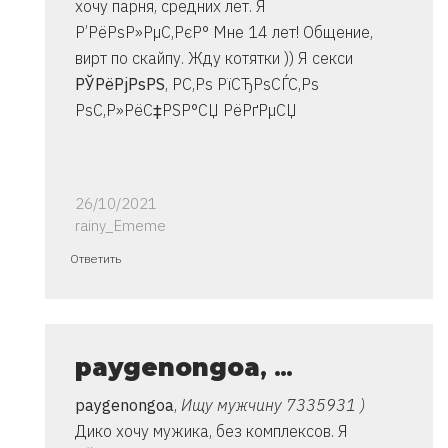
хочу парня, средних лет. Я
Р’РёРѕР»РµС‚РєР° Мне 14 лет! Общение,
вирт по скайпу. Жду котятки )) Я секси
РЎРёРјРѕРЅ
, Р­С‚Рѕ РїСЂРѕСЃС‚Рѕ
РѕС‚Р»РёС‡РЅР°СЏ РёРґРµСЏ
26/10/2021
rainy_Ememe
Ответ
Ответить
на
спасибо..
инструкция
очень
paygenongoa
, …
от
paygenongoa
,
Ищу мужчину 7335931 )
Владимир
Дико хочу мужика, без комплексов. Я