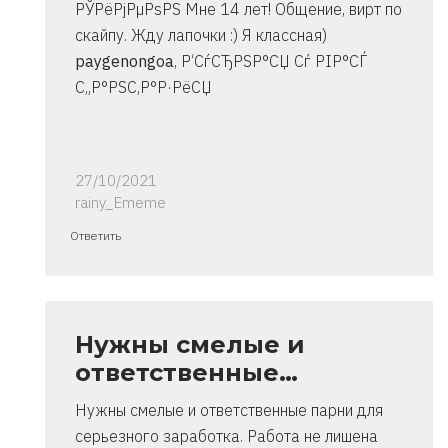
РЎРёРјРµРѕРЅ Мне 14 лет! Общение, вирт по
скайпу. Жду лапочки :) Я классная)
paygenongoa
, Р‘СѓСЂРЅР°СЏ Сѓ РІР°СЃ
С„Р°РЅС‚Р°Р·РёСЏ
27/10/2021
rainy_Ememe
Ответ
Ответить
на
спасибо..
инструкция
очень
Нужны смелые и
от
ответственные…
Владимир
Нужны смелые и ответственные парни для
серьезного заработка. Работа не лишена