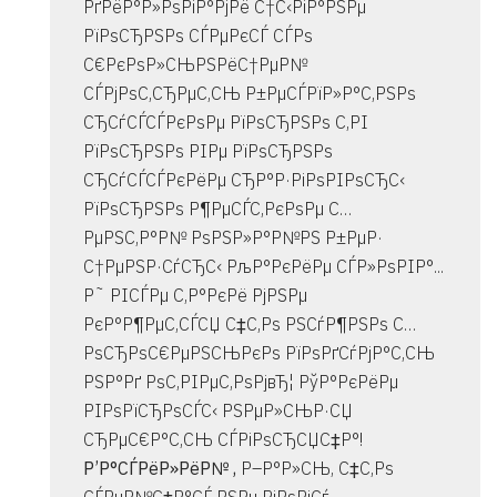
РґРёР°Р»РѕРіР°РјРё С†С‹РіР°РЅРµ
РїРѕСЂРЅРѕ СЃРµРєСЃ СЃРѕ
С€РєРѕР»СЊРЅРёС†РµР№
СЃРјРѕС‚СЂРµС‚СЊ Р±РµСЃРїР»Р°С‚РЅРѕ
СЂСѓСЃСЃРєРѕРµ РїРѕСЂРЅРѕ С‚РІ
РїРѕСЂРЅРѕ РІРµ РїРѕСЂРЅРѕ
СЂСѓСЃСЃРєРёРµ СЂР°Р·РіРѕРІРѕСЂС‹
РїРѕСЂРЅРѕ Р¶РµСЃС‚РєРѕРµ С…
РµРЅС‚Р°Р№ РѕРЅР»Р°Р№РЅ Р±РµР·
С†РµРЅР·СѓСЂС‹ РљР°РєРёРµ СЃР»РѕРІР°...
Р˜ РІСЃРµ С‚Р°РєРё РјРЅРµ
РєР°Р¶РµС‚СЃСЏ С‡С‚Рѕ РЅСѓР¶РЅРѕ С…
РѕСЂРѕС€РµРЅСЊРєРѕ РїРѕРґСѓРјР°С‚СЊ
РЅР°Рґ РѕС‚РІРµС‚РѕРјвЂ¦ РўР°РєРёРµ
РІРѕРїСЂРѕСЃС‹ РЅРµР»СЊР·СЏ
СЂРµС€Р°С‚СЊ СЃРіРѕСЂСЏС‡Р°!
Р’Р°СЃРёР»РёР№ ,
Р–Р°Р»СЊ, С‡С‚Рѕ