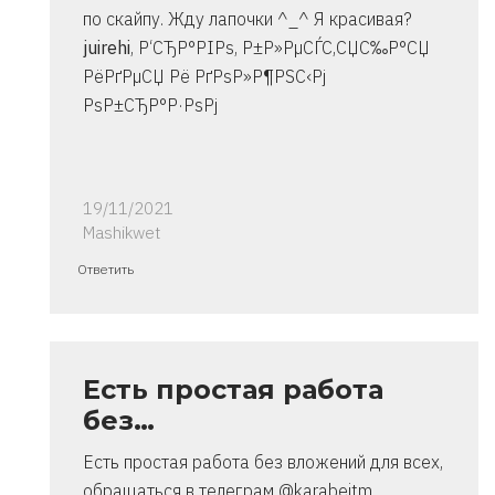
по скайпу. Жду лапочки ^_^ Я красивая?
juirehi
, Р‘СЂР°РІРѕ, Р±Р»РµСЃС‚СЏС‰Р°СЏ
РёРґРµСЏ Рё РґРѕР»Р¶РЅС‹Рј
РѕР±СЂР°Р·РѕРј
19/11/2021
Mashikwet
Ответ
Ответить
на
спасибо..
инструкция
очень
Есть простая работа
от
без…
Владимир
Есть простая работа без вложений для всех,
обращаться в телеграм @karabeitm