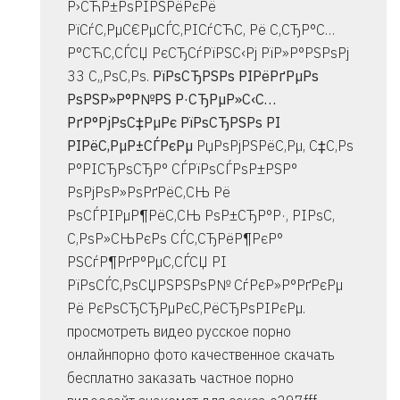
Р›СЋР±РѕРІРЅРёРєРё
РїСѓС‚РµС€РµСЃС‚РІСѓСЋС‚ Рё С‚СЂР°С…
Р°СЋС‚СЃСЏ РєСЂСѓРїРЅС‹Рј РїР»Р°РЅРѕРј
33 С„РѕС‚Рѕ.
РїРѕСЂРЅРѕ РІРёРґРµРѕ
РѕРЅР»Р°Р№РЅ Р·СЂРµР»С‹С…
РґР°РјРѕС‡РµРє РїРѕСЂРЅРѕ РІ
РІРёС‚РµР±СЃРєРµ
РџРѕРјРЅРёС‚Рµ, С‡С‚Рѕ
Р°РІСЂРѕСЂР° СЃРїРѕСЃРѕР±РЅР°
РѕРјРѕР»РѕРґРёС‚СЊ Рё
РѕСЃРІРµР¶РёС‚СЊ РѕР±СЂР°Р·, РІРѕС‚
С‚РѕР»СЊРєРѕ СЃС‚СЂРёР¶РєР°
РЅСѓР¶РґР°РµС‚СЃСЏ РІ
РїРѕСЃС‚РѕСЏРЅРЅРѕР№ СѓРєР»Р°РґРєРµ
Рё РєРѕСЂСЂРµРєС‚РёСЂРѕРІРєРµ.
просмотреть видео русское порно
онлайнпорно фото качественное скачать
бесплатно заказать частное порно