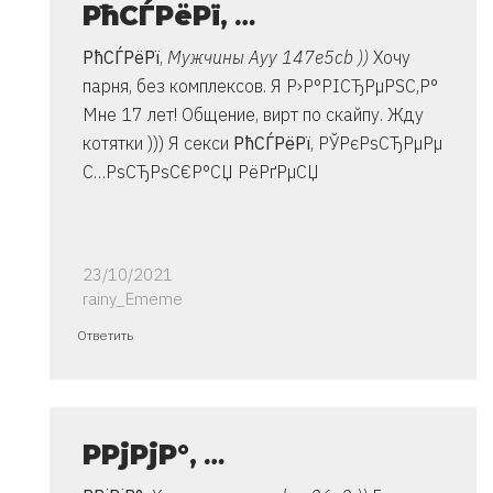
РћСЃРёРї
,
…
РћСЃРёРї
,
Мужчины Ауу 147e5cb ))
Хочу
парня, без комплексов. Я Р›Р°РІСЂРµРЅС‚Р°
Мне 17 лет! Общение, вирт по скайпу. Жду
котятки ))) Я секси
РћСЃРёРї
, РЎРєРѕСЂРµРµ
С…РѕСЂРѕС€Р°СЏ РёРґРµСЏ
23/10/2021
rainy_Ememe
Ответ
Ответить
на
спасибо..
инструкция
очень
Р­РјРјР°
,
…
от