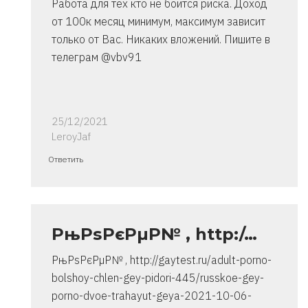
Работа для тех кто не боится риска. Доход
от 100к месяц минимум, максимум зависит
только от Вас. Никаких вложений. Пишите в
телеграм @vbv91
25/12/2021
LeroyJaf
Ответ
Ответить
на
спасибо..
инструкция
очень
РњРѕРєРµР№ , http:/…
от
РњРѕРєРµР№ , http://gaytest.ru/adult-porno-
Владимир
bolshoy-chlen-gey-pidori-445/russkoe-gey-
porno-dvoe-trahayut-geya-2021-10-06-