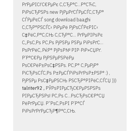
РґРµРІСѓС€РµРє С‚СЂР°С…Р°СЋС‚
РїРѕСЂРЅРѕ new РјРµРґСЃРµСЃС‚СЂР°
СЃРµРєСЃ song download baaghi
С‚СЂР°РЅСЃС‹ РіРµРё РјРѕСЃРєРІС‹
С‡РёС‚Р°С‚СЊ С‚СЂР°С… РґРµРІРѕРє
С„РѕС‚Рѕ Р­С‚Рѕ РјРЅРµ РЅРµ РїРѕРґС…
РѕРґРёС‚.РќР° РјРѕР№ РІР·РіР»СЏРґ.
Р’Р°С€Рµ РјРЅРµРЅРёРµ
РѕС€РёР±РѕС‡РЅРѕ. Р­С‚Р° С‚РµРјР°
РїСЂРѕСЃС‚Рѕ Р±РµСЃРїРѕРґРѕР±РЅР° :) ,
РјРЅРµ РѕС‡РµРЅСЊ РЅСЂР°РІРёС‚СЃСЏ )))
talriter92 ,
РЎРѕРІРµСЂС€РµРЅРЅРѕ
РІРµСЂРЅРѕ! Р­С‚Рѕ С…РѕСЂРѕС€Р°СЏ
РёРґРµСЏ. Р“РѕС‚РѕРІ Р’Р°СЃ
РїРѕРґРґРµСЂР¶Р°С‚СЊ.