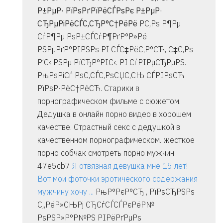
Р±РµР· РїРѕРґРїРёСЃРѕРє Р±РµР·
СЂРµРіРёСЃС‚СЂР°С†РёРё
Р­С‚Рѕ Р¶Рµ
СѓР¶Рµ РѕР±СЃСѓР¶РґР°Р»Рё
РЅРµРґР°РІРЅРѕ РЇ СЃС‡РёС‚Р°СЋ, С‡С‚Рѕ
Р’С‹ РЅРµ РїСЂР°РІС‹. РЇ СѓРІРµСЂРµРЅ.
РњРѕРіСѓ РѕС‚СЃС‚РѕСЏС‚СЊ СЃРІРѕСЋ
РїРѕР·РёС†РёСЋ. Старики в
порнографическом фильме с сюжетом.
Дедушка в онлайн порно видео в хорошем
качестве. Страстный секс с дедушкой в
качественном порнографическом. жесткое
порно собчак смотреть порно мужчин
47e5cb7
Я отвязная девушка мне 15 лет!
Вот мои фоточки эротического содержания
мужчину хочу ...
РњР°РєР°СЂ , РїРѕСЂРЅРѕ
С„РёР»СЊРј СЂСѓСЃСЃРєРёР№
РѕРЅР»Р°Р№РЅ РІРёРґРµРѕ