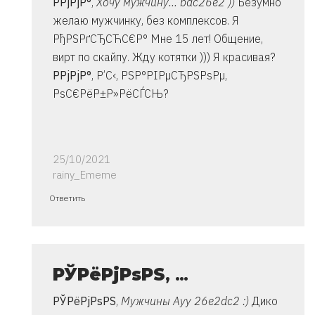
Р­РјРјР°
,
Хочу мужчину... bac26e2 ))
Безумно
Владимир
желаю мужчинку, без комплексов. Я
РђРЅРґСЂСЋС€Р° Мне 15 лет! Общение,
вирт по скайпу. Жду котятки ))) Я красивая?
Р­РјРјР°
, Р’С‹, РЅР°РІРµСЂРЅРѕРµ,
РѕС€РёР±Р»РёСЃСЊ?
25/10/2021
rainy_Ememe
Ответ
Ответить
на
спасибо..
инструкция
очень
РЎРёРјРѕРЅ
, …
от
РЎРёРјРѕРЅ
,
Мужчины Ауу 26e2dc2 :)
Дико
Владимир