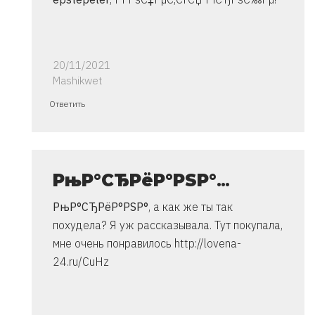
20/11/2021
Mashikwet
Ответ
Ответить
на
спасибо..
инструкция
очень
РњР°СЂРёР°РЅР°
…
от
РњР°СЂРёР°РЅР°
, а как же ты так
Владимир
похудела?
Я уж рассказывала. Тут покупала,
мне очень понравилось http://lovena-
24.ru/CuHz