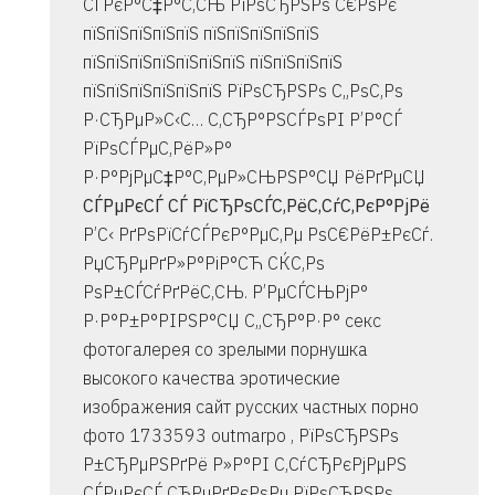
СЃРєР°С‡Р°С‚СЊ РїРѕСЂРЅРѕ С€РѕРє
пїЅпїЅпїЅпїЅпїЅ пїЅпїЅпїЅпїЅпїЅ
пїЅпїЅпїЅпїЅпїЅпїЅпїЅ пїЅпїЅпїЅпїЅ
пїЅпїЅпїЅпїЅпїЅпїЅ РїРѕСЂРЅРѕ С„РѕС‚Рѕ
Р·СЂРµР»С‹С… С‚СЂР°РЅСЃРѕРІ Р’Р°СЃ
РїРѕСЃРµС‚РёР»Р°
Р·Р°РјРµС‡Р°С‚РµР»СЊРЅР°СЏ РёРґРµСЏ
СЃРµРєСЃ СЃ РїСЂРѕСЃС‚РёС‚СѓС‚РєР°РјРё
Р’С‹ РґРѕРїСѓСЃРєР°РµС‚Рµ РѕС€РёР±РєСѓ.
РџСЂРµРґР»Р°РіР°СЋ СЌС‚Рѕ
РѕР±СЃСѓРґРёС‚СЊ. Р’РµСЃСЊРјР°
Р·Р°Р±Р°РІРЅР°СЏ С„СЂР°Р·Р° секс
фотогалерея со зрелыми порнушка
высокого качества эротические
изображения сайт русских частных порно
фото 1733593
outmarpo , РїРѕСЂРЅРѕ
Р±СЂРµРЅРґРё Р»Р°РІ С‚СѓСЂРєРјРµРЅ
СЃРµРєСЃ СЂРµРґРєРѕРµ РїРѕСЂРЅРѕ