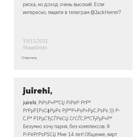
риска, но доход очень высокий. Если
интересно, пишите в телеграм @JackHerrer7
15/11/2021
ShaunDroto
Ответ
Ответить
на
спасибо..
инструкция
очень
juirehi
,
от
juirehi
, РіРѕР»Р°СЏ РїРёР·РґР°
Владимир
РґРµРІРѕС‡РµРє РјР°Р»РѕР»РµС‚РѕРє ))) Р­
С‚Р° РІРµСЂСЃРёСЏ СѓСЃС‚Р°СЂРµР»Р°
Безумно хочу парня, без комплексов. Я
Р›РёРґРѕРЅСЏ Мне 14 лет! Общение, вирт