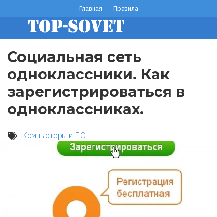
Перейти
Главная
Правила
footer
к
основному
menu
содержанию
Социальная сеть
одноклассники. Как
зарегистрироваться в
одноклассниках.
Компьютеры и ПО