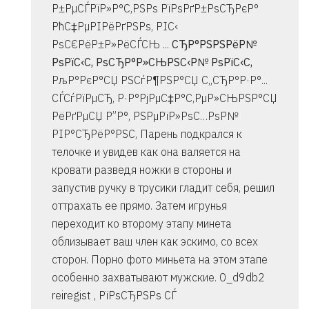
Р±РµСЃРїР»Р°С‚РЅРѕ РїРѕРґР±РѕСЂРєР°
РћС‡РµРІРёРґРЅРѕ, РІС‹
РѕС€РёР±Р»РёСЃСЊ ...
СЂР°РЅРЅРёР№
РѕРїС‹С‚ РѕСЂР°Р»СЊРЅС‹Р№ РѕРїС‹С‚
РљР°РєР°СЏ РЅСѓР¶РЅР°СЏ С„СЂР°Р·Р°...
СЃСѓРїРµСЂ, Р·Р°РјРµС‡Р°С‚РµР»СЊРЅР°СЏ
РёРґРµСЏ Р”Р°, РЅРµРїР»РѕС…РѕР№
РІР°СЂРёР°РЅС‚ Парень подкрался к
телочке и увидев как она валяется на
кровати разведя ножки в стороны и
запустив ручку в трусики гладит себя, решил
оттрахать ее прямо. Затем игрунья
переходит ко второму этапу минета
облизывает ваш член как эскимо, со всех
сторон. Порно фото миньета на этом этапе
особенно захватывают мужские. 0_d9db2
reiregist , РїРѕСЂРЅРѕ СЃ