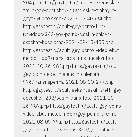
704.php http://gaytest.ru/adult-seks-russkih-
zrelih-gey-dedushek-238/russkie-trahayut-
geya-lyubitelskoe-2021-10-04-684.php
http://gaytest.ru/adult-gey-porno-furri-
iksvideos-342/gey-porno-russkih-onlayn-
skachat-besplatno-2021-09-15-455.php
http://gaytest.ru/adult-gey-porno-video-ebut-
molodih-667/trans-prostitutki-moskvi-foto-
2021-10-26-981.php http://gaytest.ru/adult-
gey-porno-ebet-malenkim-chlenom-
976/transi-sperma-2021-08-30-277.php
http://gaytest.ru/adult-seks-russkih-zrelih-gey-
dedushek-238/bdsm-trans-foto-2021-10-
26-987.php http://gaytest.ru/adult-gey-porno-
video-ebut-molodih-667/gey-porno-chernie-
2021-08-09-79.php http://gaytest.ru/adult-
gey-porno-furri-iksvideos-342/gei-molodie-