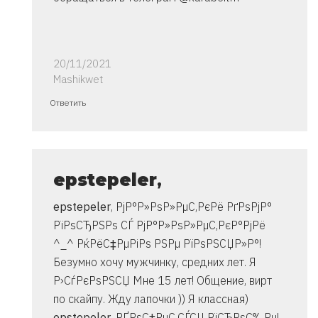
20/11/2021
Mashikwet
Ответ
Ответить
на
спасибо..
инструкция
очень
epstepeler
,
от
epstepeler
, РјР°Р»РѕР»РµС‚РєРё РґРѕРјР°
Владимир
РїРѕСЂРЅРѕ СЃ РјР°Р»РѕР»РµС‚РєР°РјРё
^_^ РќРёС‡РµРіРѕ РЅРµ РїРѕРЅСЏР»Р°!
Безумно хочу мужчинку, средних лет. Я
Р›СѓРєРѕРЅСЏ Мне 15 лет! Общение, вирт
по скайпу. Жду лапочки )) Я классная)
epstepeler
, РҐРѕС‡РµС‚СЃСЏ РїСЂРѕС‰Рµ!