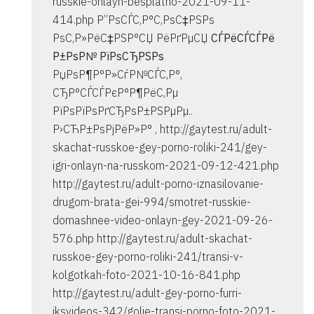
russkie-onlayn-besplatno-2021-09-11-
414.php Р”РѕСЃС‚Р°С‚РѕС‡РЅРѕ
РѕС‚Р»РёС‡РЅР°СЏ РёРґРµСЏ
СЃРёСЃСЃРё
Р±РѕР№ РїРѕСЂРЅРѕ
РџРѕР¶Р°Р»СѓР№СЃС‚Р°,
СЂР°СЃСЃРєР°Р¶РёС‚Рµ
РїРѕРїРѕРґСЂРѕР±РЅРµРµ..
Р›СЋР±РѕРјРёР»Р° , http://gaytest.ru/adult-
skachat-russkoe-gey-porno-roliki-241/gey-
igri-onlayn-na-russkom-2021-09-12-421.php
http://gaytest.ru/adult-porno-iznasilovanie-
drugom-brata-gei-994/smotret-russkie-
domashnee-video-onlayn-gey-2021-09-26-
576.php http://gaytest.ru/adult-skachat-
russkoe-gey-porno-roliki-241/transi-v-
kolgotkah-foto-2021-10-16-841.php
http://gaytest.ru/adult-gey-porno-furri-
iksvideos-342/golie-transi-porno-foto-2021-