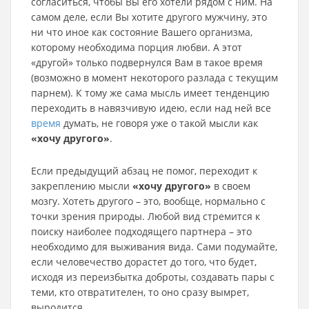
согласиться, чтобы Вы его хотели рядом с ним. На
самом деле, если Вы хотите другого мужчину, это
ни что иное как состояние Вашего организма,
которому необходима порция любви. А этот
«другой» только подвернулся Вам в такое время
(возможно в момент некоторого разлада с текущим
парнем). К тому же сама мысль имеет тенденцию
переходить в навязчивую идею, если над ней все
время
думать, не говоря уже о такой мысли как
«хочу другого»
.
Если предыдущий абзац не помог, переходит к
закреплению мысли
«хочу другого»
в своем
мозгу. Хотеть другого – это, вообще, нормально с
точки зрения природы. Любой вид стремится к
поиску наиболее подходящего партнера – это
необходимо для выживания вида. Сами подумайте,
если человечество дорастет до того, что будет,
исходя из переизбытка доброты, создавать пары с
теми, кто отвратителен, то оно сразу вымрет,
выродится.