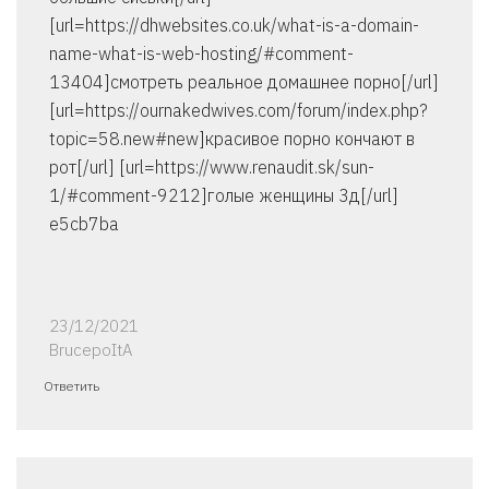
[url=https://dhwebsites.co.uk/what-is-a-domain-
name-what-is-web-hosting/#comment-
13404]смотреть реальное домашнее порно[/url]
[url=https://ournakedwives.com/forum/index.php?
topic=58.new#new]красивое порно кончают в
рот[/url] [url=https://www.renaudit.sk/sun-
1/#comment-9212]голые женщины 3д[/url]
e5cb7ba
23/12/2021
BrucepoItA
Ответить