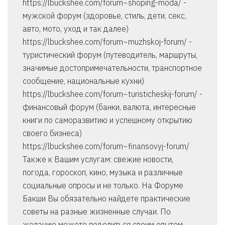
https://lbuckshee.com/forum~shoping-moda/ -
мужской форум (здоровье, стиль, дети, секс,
авто, мото, уход и так далее)
https://lbuckshee.com/forum~muzhskoj-forum/ -
туристический форум (путеводитель, маршруты,
значимые достопримечательности, транспортное
сообщение, национальные кухни)
https://lbuckshee.com/forum~turisticheskij-forum/ -
финансовый форум (банки, валюта, интересные
книги по саморазвитию и успешному открытию
своего бизнеса)
https://lbuckshee.com/forum~finansovyj-forum/
Также к Вашим услугам: свежие новости,
погода, гороскоп, кино, музыка и различные
социальные опросы и не только. На Форуме
Бакши Вы обязательно найдете практические
советы на разные жизненные случаи. По
желанию можете поделиться своим опытом,