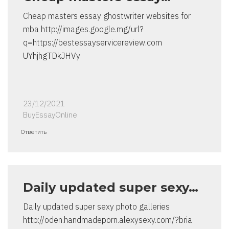
Cheap masters essay ghostwriter websites for
mba http://images.google.mg/url?
q=https://bestessayservicereview.com
UYhjhgTDkJHVy
23/12/2021
BuyEssayOnline
Ответить
Daily updated super sexy…
Daily updated super sexy photo galleries
http://oden.handmadeporn.alexysexy.com/?bria