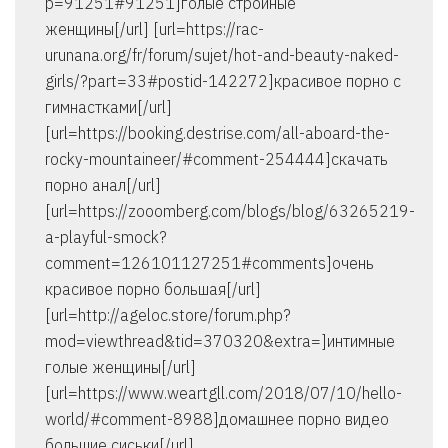
p=91251#91251]голые стройные
женщины[/url] [url=https://rac-
urunana.org/fr/forum/sujet/hot-and-beauty-naked-
girls/?part=33#postid-142272]красивое порно с
гимнастками[/url]
[url=https://booking.destrise.com/all-aboard-the-
rocky-mountaineer/#comment-254444]скачать
порно анал[/url]
[url=https://zooomberg.com/blogs/blog/63265219-
a-playful-smock?
comment=126101127251#comments]очень
красивое порно большая[/url]
[url=http://ageloc.store/forum.php?
mod=viewthread&tid=370320&extra=]интимные
голые женщины[/url]
[url=https://www.weartgll.com/2018/07/10/hello-
world/#comment-8988]домашнее порно видео
большие сиськи[/url]