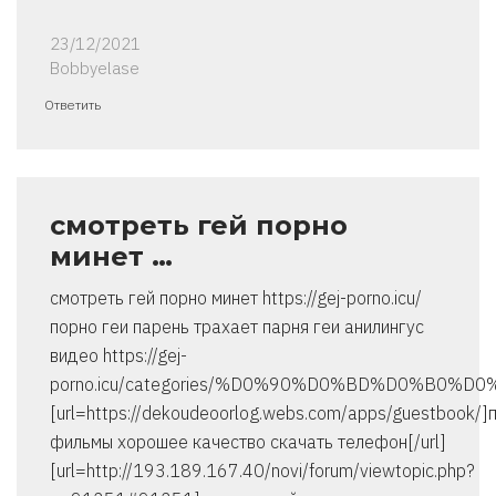
23/12/2021
Bobbyelase
Ответить
смотреть гей порно
минет …
смотреть гей порно минет https://gej-porno.icu/
порно геи парень трахает парня геи анилингус
видео https://gej-
porno.icu/categories/%D0%90%D0%BD%D0%B0
[url=https://dekoudeoorlog.webs.com/apps/guestbook/]
фильмы хорошее качество скачать телефон[/url]
[url=http://193.189.167.40/novi/forum/viewtopic.php?