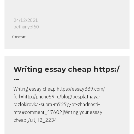
24/12/2021
bethanybl60
Ответить
Writing essay cheap https:/
…
Writing essay cheap https://essay889.com/
[url=http://phone59.ru/blog/besplatnaya-
razlokirovka-supra-m727g-ot-zhadnosti-
mts#comment_17602]Writing your essay
cheap[/url] f2_2234