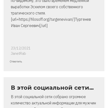
по-видимому, это было временем медленной
выработки Эсхилом своего собственного
трагического стиля.
[url=https://filosoff.org/turgenevivan/]Тургенев
Иван Сергеевич[/url]
23/12/2021
JanetRab
Ответить
В этой социальной сети…
В этой социальной сети собрано огромное
количество актуальной информации для мужчин