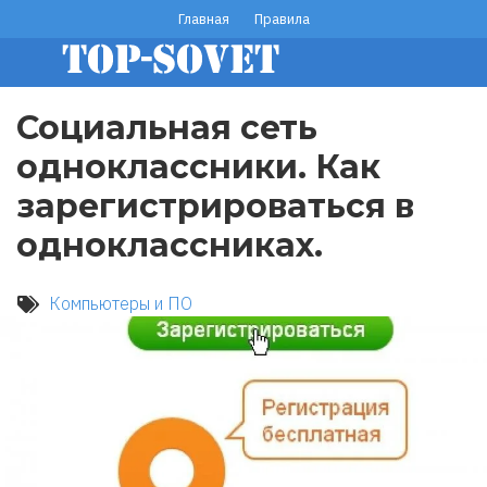
Перейти
Главная
Правила
footer
к
основному
menu
содержанию
Социальная сеть
одноклассники. Как
зарегистрироваться в
одноклассниках.
Компьютеры и ПО