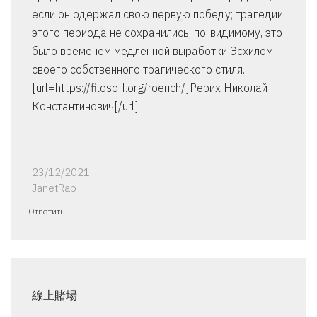
если он одержал свою первую победу; трагедии
этого периода не сохранились; по-видимому, это
было временем медленной выработки Эсхилом
своего собственного трагического стиля.
[url=https://filosoff.org/roerich/]Рерих Николай
Константинович[/url]
23/12/2021
JanetRab
Ответить
線上賭場