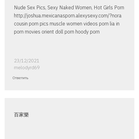
Nude Sex Pics, Sexy Naked Women, Hot Girls Porn
http://joshua.mexicanasporn.alexysexy.com/?nora
cousin porn pics muscle women videos porn lia in
porn movies orient doll porn hoody porn
23/12/2021
melodyrd69
Ответить
百家樂