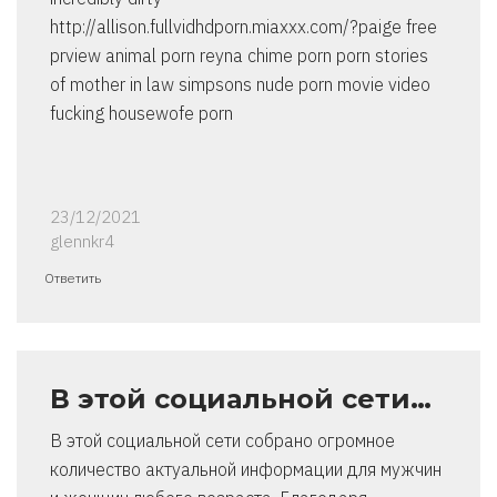
http://allison.fullvidhdporn.miaxxx.com/?paige free
prview animal porn reyna chime porn porn stories
of mother in law simpsons nude porn movie video
fucking housewofe porn
23/12/2021
glennkr4
Ответить
В этой социальной сети…
В этой социальной сети собрано огромное
количество актуальной информации для мужчин