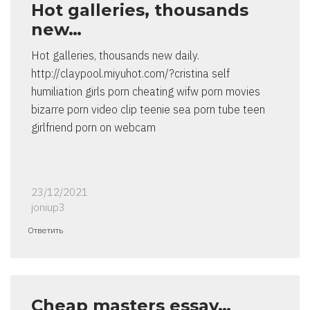
Hot galleries, thousands
new…
Hot galleries, thousands new daily.
http://claypool.miyuhot.com/?cristina self
humiliation girls porn cheating wifw porn movies
bizarre porn video clip teenie sea porn tube teen
girlfriend porn on webcam
23/12/2021
joniup3
Ответить
Cheap masters essay…