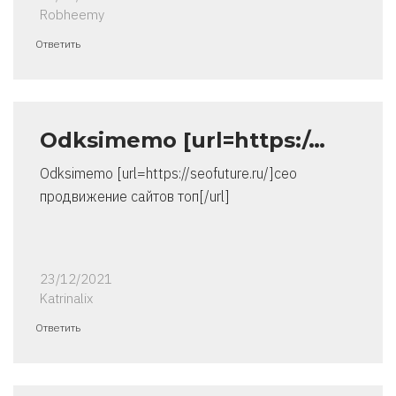
Robheemy
Ответить
Odksimemo [url=https:/…
Odksimemo [url=https://seofuture.ru/]сео
продвижение сайтов топ[/url]
23/12/2021
Katrinalix
Ответить