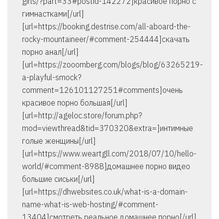
girls/?part=33#postid-142272]красивое порно с
гимнастками[/url]
[url=https://booking.destrise.com/all-aboard-the-
rocky-mountaineer/#comment-254444]скачать
порно анал[/url]
[url=https://zooomberg.com/blogs/blog/63265219-
a-playful-smock?
comment=126101127251#comments]очень
красивое порно большая[/url]
[url=http://ageloc.store/forum.php?
mod=viewthread&tid=370320&extra=]интимные
голые женщины[/url]
[url=https://www.weartgll.com/2018/07/10/hello-
world/#comment-8988]домашнее порно видео
большие сиськи[/url]
[url=https://dhwebsites.co.uk/what-is-a-domain-
name-what-is-web-hosting/#comment-
13404]смотреть реальное домашнее порно[/url]