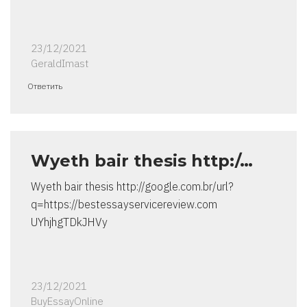
23/12/2021
GeraldImast
Ответить
Wyeth bair thesis http:/…
Wyeth bair thesis http://google.com.br/url?
q=https://bestessayservicereview.com
UYhjhgTDkJHVy
23/12/2021
BuyEssayOnline