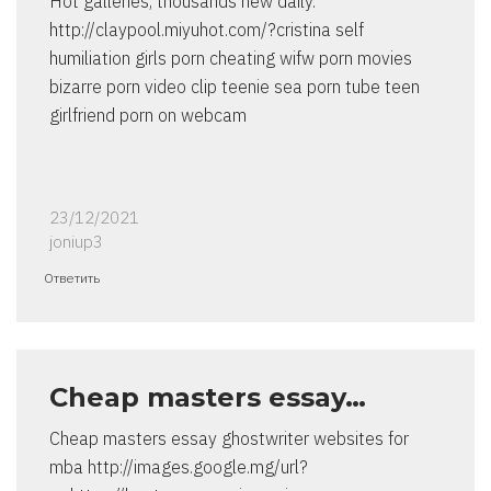
Hot galleries, thousands new daily.
http://claypool.miyuhot.com/?cristina self
humiliation girls porn cheating wifw porn movies
bizarre porn video clip teenie sea porn tube teen
girlfriend porn on webcam
23/12/2021
joniup3
Ответить
Cheap masters essay…
Cheap masters essay ghostwriter websites for
mba http://images.google.mg/url?