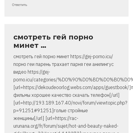
Ответить
смотреть гей порно
минет …
смотреть гей порно минет https://gej-porno.icu/
порно геи парень трахает парня геи анилингус
видео https://gej-
porno.icu/categories/%D0%90%D0%BD%D0%B0
[url=https://dekoudeoorlog.webs.com/apps/guestbook/]
фильмы хорошее качество скачать телефон[/url]
[url=http://193.189.167.40/novi/forum/viewtopic.php?
p=91251#91251]голые стройные
женщины[/url] [url=https://rac-
urunana.org/fr/forum/sujet/hot-and-beauty-naked-