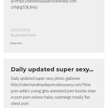
q=https://bestessayservicereview.com
UYhjhgTDkJHVy
23/12/2021
BuyEssayOnline
Ответить
Daily updated super sexy…
Daily updated super sexy photo galleries
http://oden.handmadeporn.alexysexy.com/?bria
porn addict young girls animated porn bastila shan
in porn porn eskimo haley cummings totally flat
chest porn