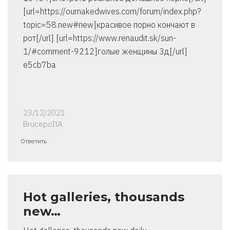
[url=https://ournakedwives.com/forum/index.php?
topic=58.new#new]красивое порно кончают в
рот[/url] [url=https://www.renaudit.sk/sun-
1/#comment-9212]голые женщины 3д[/url]
e5cb7ba
23/12/2021
BrucepoItA
Ответить
Hot galleries, thousands
new…