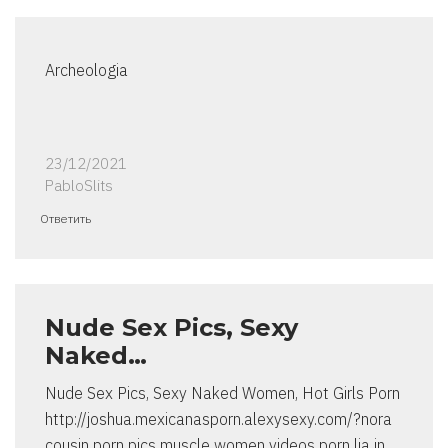
Archeologia
23/12/2021
PabloSlits
Ответить
Nude Sex Pics, Sexy
Naked…
Nude Sex Pics, Sexy Naked Women, Hot Girls Porn
http://joshua.mexicanasporn.alexysexy.com/?nora
cousin porn pics muscle women videos porn lia in