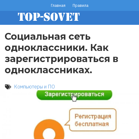
Перейти
Главная
Правила
footer
к
основному
menu
содержанию
Социальная сеть
одноклассники. Как
зарегистрироваться в
одноклассниках.
Компьютеры и ПО