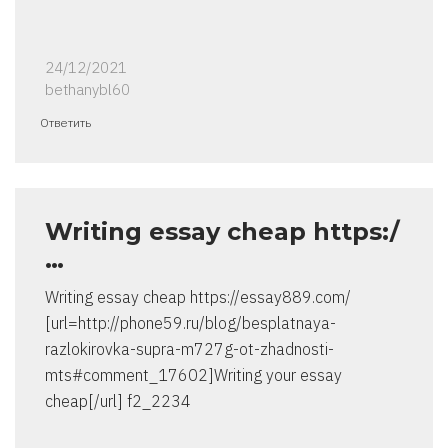
24/12/2021
bethanybl60
Ответить
Writing essay cheap https:/
…
Writing essay cheap https://essay889.com/
[url=http://phone59.ru/blog/besplatnaya-
razlokirovka-supra-m727g-ot-zhadnosti-
mts#comment_17602]Writing your essay
cheap[/url] f2_2234