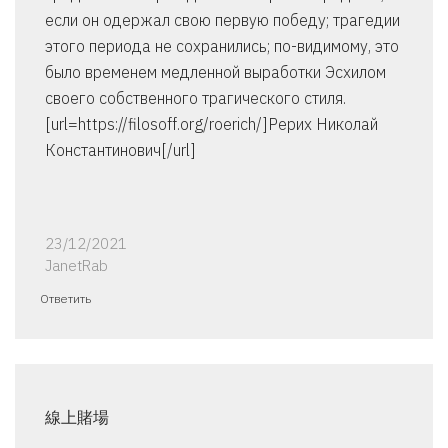
если он одержал свою первую победу; трагедии
этого периода не сохранились; по-видимому, это
было временем медленной выработки Эсхилом
своего собственного трагического стиля.
[url=https://filosoff.org/roerich/]Рерих Николай
Константинович[/url]
23/12/2021
JanetRab
Ответить
線上賭場