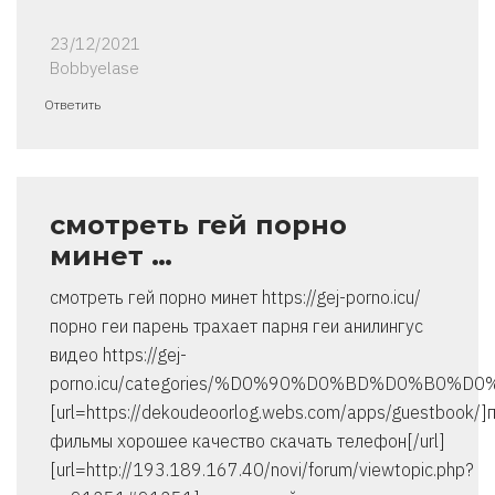
23/12/2021
Bobbyelase
Ответить
смотреть гей порно
минет …
смотреть гей порно минет https://gej-porno.icu/
порно геи парень трахает парня геи анилингус
видео https://gej-
porno.icu/categories/%D0%90%D0%BD%D0%B0
[url=https://dekoudeoorlog.webs.com/apps/guestbook/]
фильмы хорошее качество скачать телефон[/url]
[url=http://193.189.167.40/novi/forum/viewtopic.php?