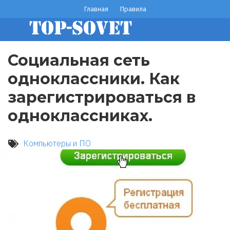
Перейти
Главная
Правила
footer
к
основному
menu
содержанию
Социальная сеть
одноклассники. Как
зарегистрироваться в
одноклассниках.
Компьютеры и ПО