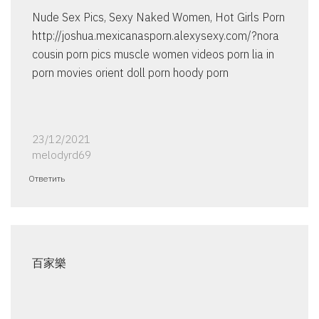
Nude Sex Pics, Sexy Naked Women, Hot Girls Porn
http://joshua.mexicanasporn.alexysexy.com/?nora
cousin porn pics muscle women videos porn lia in
porn movies orient doll porn hoody porn
23/12/2021
melodyrd69
Ответить
百家樂