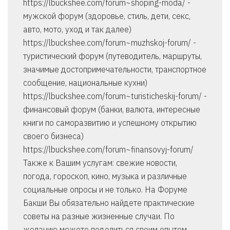
https://lbuckshee.com/forum~shoping-moda/ -
мужской форум (здоровье, стиль, дети, секс,
авто, мото, уход и так далее)
https://lbuckshee.com/forum~muzhskoj-forum/ -
туристический форум (путеводитель, маршруты,
значимые достопримечательности, транспортное
сообщение, национальные кухни)
https://lbuckshee.com/forum~turisticheskij-forum/ -
финансовый форум (банки, валюта, интересные
книги по саморазвитию и успешному открытию
своего бизнеса)
https://lbuckshee.com/forum~finansovyj-forum/
Также к Вашим услугам: свежие новости,
погода, гороскоп, кино, музыка и различные
социальные опросы и не только. На Форуме
Бакши Вы обязательно найдете практические
советы на разные жизненные случаи. По
желанию можете поделиться своим опытом,