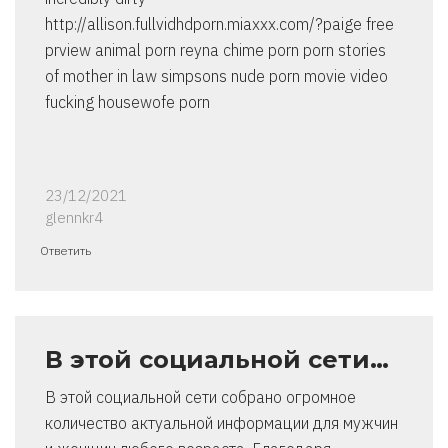
http://allison.fullvidhdporn.miaxxx.com/?paige free
prview animal porn reyna chime porn porn stories
of mother in law simpsons nude porn movie video
fucking housewofe porn
23/12/2021
glennkr4
Ответить
В этой социальной сети…
В этой социальной сети собрано огромное
количество актуальной информации для мужчин