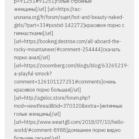
p=91251#91251]голые стройные
женщины[/url] [url=https://rac-
urunana.org/fr/forum/sujet/hot-and-beauty-naked-
girls/?part=33#postid-142272]красивое порно с
гимнастками[/url]
[url=https://booking.destrise.com/all-aboard-the-
rocky-mountaineer/#comment-254444]скачать
порно анал[/url]
[url=https://zooomberg.com/blogs/blog/63265219-
a-playful-smock?
comment=126101127251#comments]очень
красивое порно большая[/url]
[url=http://ageloc.store/forum.php?
mod=viewthread&tid=370320&extra=]интимные
голые женщины[/url]
[url=https://www.weartgll.com/2018/07/10/hello-
world/#comment-8988]домашнее порно видео
большие сиськи[/url]