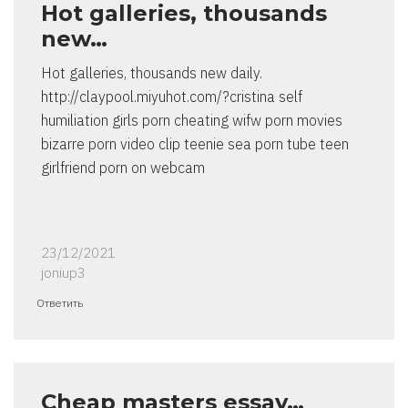
Hot galleries, thousands
new…
Hot galleries, thousands new daily.
http://claypool.miyuhot.com/?cristina self
humiliation girls porn cheating wifw porn movies
bizarre porn video clip teenie sea porn tube teen
girlfriend porn on webcam
23/12/2021
joniup3
Ответить
Cheap masters essay…