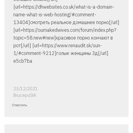
[url=https://dhwebsites.co.uk/what-is-a-domain-
name-what-is-web-hosting/#comment-
13404]смотреть реальное домашнее порно[/url]
[url=https://ournakedwives.com/forum/index.php?
topic=58.new#new]красивое порно кончают в
рот[/url] [url=https://www.renaudit.sk/sun-
1/#comment-9212]голые женщины 3д[/url]
e5cb7ba
23/12/2021
BrucepoItA
Ответить