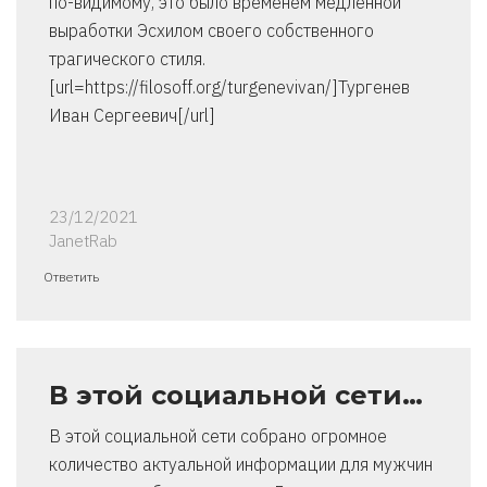
по-видимому, это было временем медленной
выработки Эсхилом своего собственного
трагического стиля.
[url=https://filosoff.org/turgenevivan/]Тургенев
Иван Сергеевич[/url]
23/12/2021
JanetRab
Ответить
В этой социальной сети…
В этой социальной сети собрано огромное
количество актуальной информации для мужчин