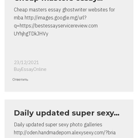
Cheap masters essay ghostwriter websites for
mba http://images.google.mg/url?
q=https://bestessayservicereview.com
UYhjhgTDkJHVy
23/12/2021
BuyEssayOnline
Ответить
Daily updated super sexy…
Daily updated super sexy photo galleries
http://oden.handmadeporn.alexysexy.com/?bria