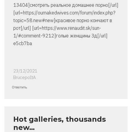
13404]смотреть реальное домашнее порно[/url]
[url=https://ournakedwives.com/forum/index.php?
topic=58.new#new]красивое порно кончают в
рот[/url] [url=https://www.renaudit.sk/sun-
1/#comment-9212]голые женщины 3д[/url]
e5cb7ba
23/12/2021
BrucepoItA
Ответить
Hot galleries, thousands
new…