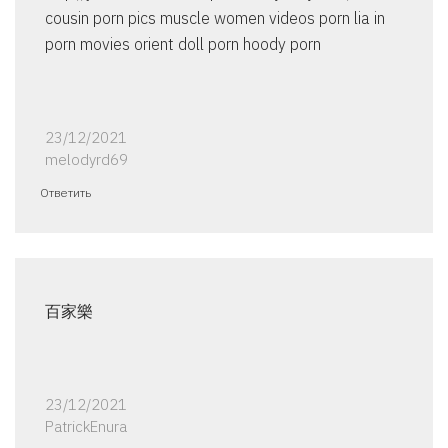
cousin porn pics muscle women videos porn lia in
porn movies orient doll porn hoody porn
23/12/2021
melodyrd69
Ответить
百家樂
23/12/2021
PatrickEnura