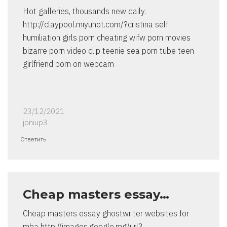
Hot galleries, thousands new daily.
http://claypool.miyuhot.com/?cristina self
humiliation girls porn cheating wifw porn movies
bizarre porn video clip teenie sea porn tube teen
girlfriend porn on webcam
23/12/2021
joniup3
Ответить
Cheap masters essay…
Cheap masters essay ghostwriter websites for
mba http://images.google.mg/url?