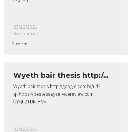
23/12/2021
GeraldImast
Ответить
Wyeth bair thesis http:/…
Wyeth bair thesis http://google.com.br/url?
q=https://bestessayservicereview.com
UYhjhgTDkJHVy
23/12/2021