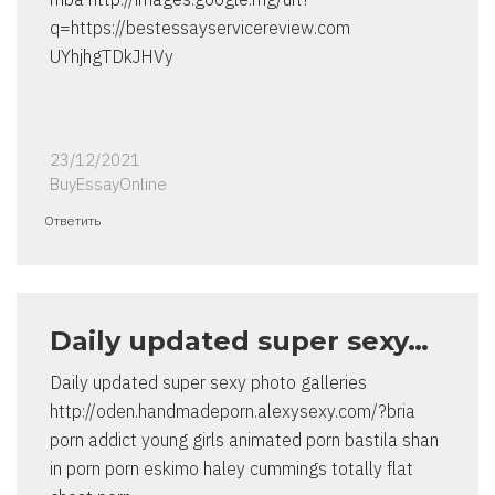
q=https://bestessayservicereview.com
UYhjhgTDkJHVy
23/12/2021
BuyEssayOnline
Ответить
Daily updated super sexy…
Daily updated super sexy photo galleries
http://oden.handmadeporn.alexysexy.com/?bria
porn addict young girls animated porn bastila shan
in porn porn eskimo haley cummings totally flat