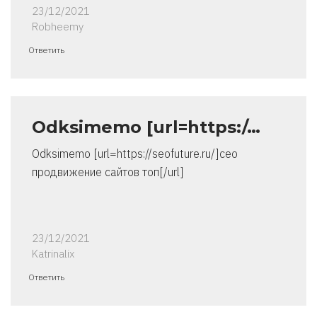
23/12/2021
Robheemy
Ответить
Odksimemo [url=https:/…
Odksimemo [url=https://seofuture.ru/]сео
продвижение сайтов топ[/url]
23/12/2021
Katrinalix
Ответить