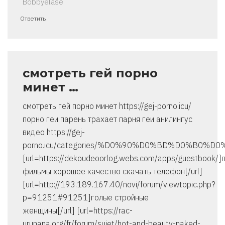
Bobbyelase
Ответить
смотреть гей порно
минет …
смотреть гей порно минет https://gej-porno.icu/
порно геи парень трахает парня геи анилингус
видео https://gej-
porno.icu/categories/%D0%90%D0%BD%D0%B0
[url=https://dekoudeoorlog.webs.com/apps/guestbook/]
фильмы хорошее качество скачать телефон[/url]
[url=http://193.189.167.40/novi/forum/viewtopic.php?
p=91251#91251]голые стройные
женщины[/url] [url=https://rac-
urunana.org/fr/forum/sujet/hot-and-beauty-naked-