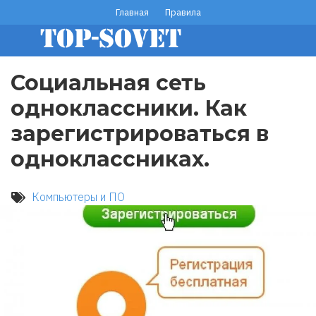
Перейти
Главная
Правила
footer
к
основному
menu
содержанию
Социальная сеть
одноклассники. Как
зарегистрироваться в
одноклассниках.
Компьютеры и ПО