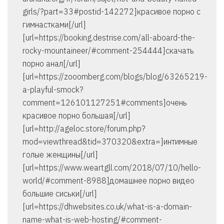
girls/?part=33#postid-142272]красивое порно с
гимнастками[/url]
[url=https://booking.destrise.com/all-aboard-the-
rocky-mountaineer/#comment-254444]скачать
порно анал[/url]
[url=https://zooomberg.com/blogs/blog/63265219-
a-playful-smock?
comment=126101127251#comments]очень
красивое порно большая[/url]
[url=http://ageloc.store/forum.php?
mod=viewthread&tid=370320&extra=]интимные
голые женщины[/url]
[url=https://www.weartgll.com/2018/07/10/hello-
world/#comment-8988]домашнее порно видео
большие сиськи[/url]
[url=https://dhwebsites.co.uk/what-is-a-domain-
name-what-is-web-hosting/#comment-