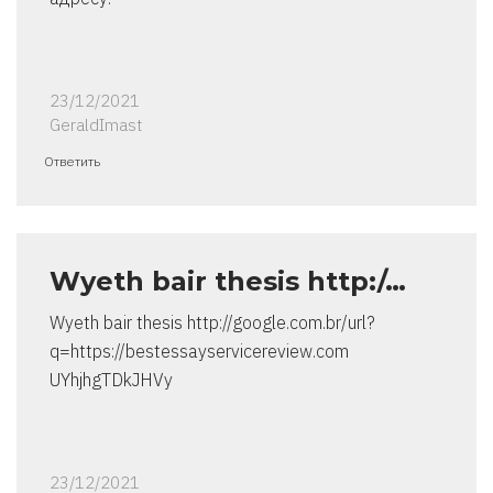
23/12/2021
GeraldImast
Ответить
Wyeth bair thesis http:/…
Wyeth bair thesis http://google.com.br/url?
q=https://bestessayservicereview.com
UYhjhgTDkJHVy
23/12/2021