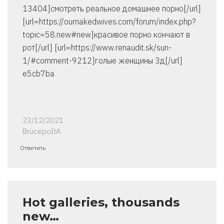
13404]смотреть реальное домашнее порно[/url]
[url=https://ournakedwives.com/forum/index.php?
topic=58.new#new]красивое порно кончают в
рот[/url] [url=https://www.renaudit.sk/sun-
1/#comment-9212]голые женщины 3д[/url]
e5cb7ba
23/12/2021
BrucepoItA
Ответить
Hot galleries, thousands
new…