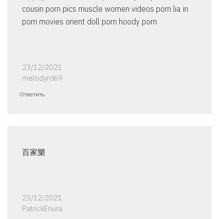
cousin porn pics muscle women videos porn lia in
porn movies orient doll porn hoody porn
23/12/2021
melodyrd69
Ответить
百家樂
23/12/2021
PatrickEnura