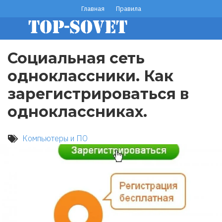
Перейти
Главная
Правила
footer
к
основному
menu
содержанию
Социальная сеть
одноклассники. Как
зарегистрироваться в
одноклассниках.
Компьютеры и ПО