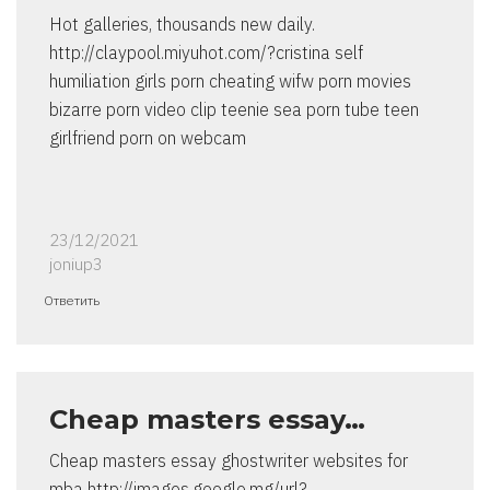
Hot galleries, thousands new daily.
http://claypool.miyuhot.com/?cristina self
humiliation girls porn cheating wifw porn movies
bizarre porn video clip teenie sea porn tube teen
girlfriend porn on webcam
23/12/2021
joniup3
Ответить
Cheap masters essay…
Cheap masters essay ghostwriter websites for
mba http://images.google.mg/url?