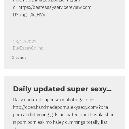
q=https://bestessayservicereview.com
UYhjhgTDkJHVy
23/12/2021
BuyEssayOnline
Ответить
Daily updated super sexy…
Daily updated super sexy photo galleries
http://oden.handmadeporn.alexysexy.com/?bria
porn addict young girls animated porn bastila shan
in porn porn eskimo haley cummings totally flat