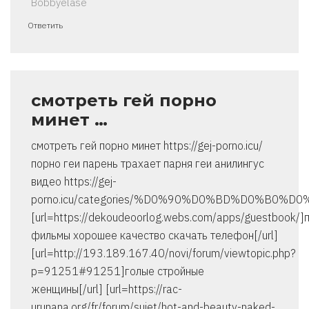
Bobbyelase
Ответить
смотреть гей порно
минет …
смотреть гей порно минет https://gej-porno.icu/
порно геи парень трахает парня геи анилингус
видео https://gej-
porno.icu/categories/%D0%90%D0%BD%D0%B0
[url=https://dekoudeoorlog.webs.com/apps/guestbook/]
фильмы хорошее качество скачать телефон[/url]
[url=http://193.189.167.40/novi/forum/viewtopic.php?
p=91251#91251]голые стройные
женщины[/url] [url=https://rac-
urunana.org/fr/forum/sujet/hot-and-beauty-naked-