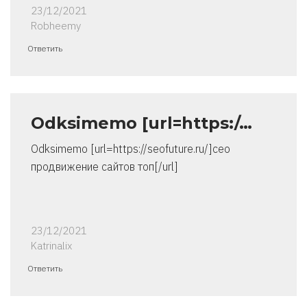
23/12/2021
Robheemy
Ответить
Odksimemo [url=https:/…
Odksimemo [url=https://seofuture.ru/]сео
продвижение сайтов топ[/url]
23/12/2021
Katrinalix
Ответить