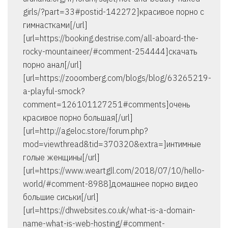
girls/?part=33#postid-142272]красивое порно с
гимнастками[/url]
[url=https://booking.destrise.com/all-aboard-the-
rocky-mountaineer/#comment-254444]скачать
порно анал[/url]
[url=https://zooomberg.com/blogs/blog/63265219-
a-playful-smock?
comment=126101127251#comments]очень
красивое порно большая[/url]
[url=http://ageloc.store/forum.php?
mod=viewthread&tid=370320&extra=]интимные
голые женщины[/url]
[url=https://www.weartgll.com/2018/07/10/hello-
world/#comment-8988]домашнее порно видео
большие сиськи[/url]
[url=https://dhwebsites.co.uk/what-is-a-domain-
name-what-is-web-hosting/#comment-